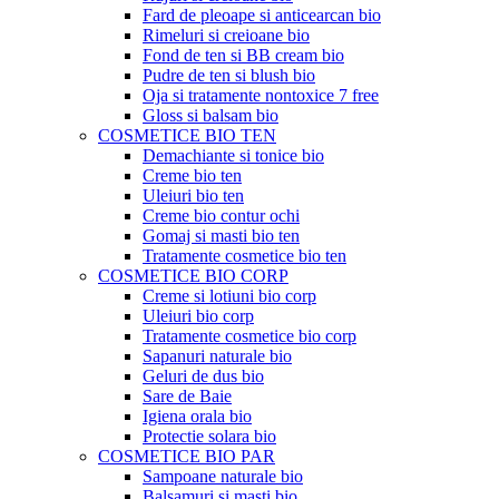
Fard de pleoape si anticearcan bio
Rimeluri si creioane bio
Fond de ten si BB cream bio
Pudre de ten si blush bio
Oja si tratamente nontoxice 7 free
Gloss si balsam bio
COSMETICE BIO TEN
Demachiante si tonice bio
Creme bio ten
Uleiuri bio ten
Creme bio contur ochi
Gomaj si masti bio ten
Tratamente cosmetice bio ten
COSMETICE BIO CORP
Creme si lotiuni bio corp
Uleiuri bio corp
Tratamente cosmetice bio corp
Sapanuri naturale bio
Geluri de dus bio
Sare de Baie
Igiena orala bio
Protectie solara bio
COSMETICE BIO PAR
Sampoane naturale bio
Balsamuri si masti bio