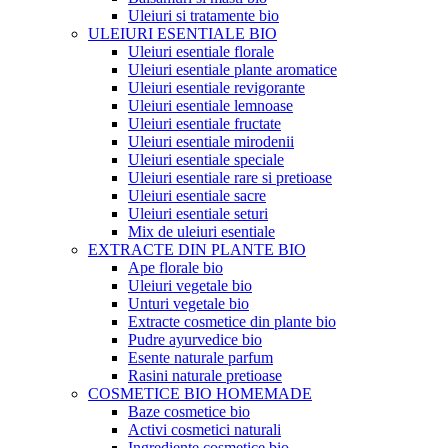
Uleiuri si tratamente bio
ULEIURI ESENTIALE BIO
Uleiuri esentiale florale
Uleiuri esentiale plante aromatice
Uleiuri esentiale revigorante
Uleiuri esentiale lemnoase
Uleiuri esentiale fructate
Uleiuri esentiale mirodenii
Uleiuri esentiale speciale
Uleiuri esentiale rare si pretioase
Uleiuri esentiale sacre
Uleiuri esentiale seturi
Mix de uleiuri esentiale
EXTRACTE DIN PLANTE BIO
Ape florale bio
Uleiuri vegetale bio
Unturi vegetale bio
Extracte cosmetice din plante bio
Pudre ayurvedice bio
Esente naturale parfum
Rasini naturale pretioase
COSMETICE BIO HOMEMADE
Baze cosmetice bio
Activi cosmetici naturali
Ingrediente cosmetice bio