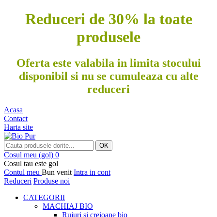
Reduceri de 30% la toate
produsele
Oferta este valabila in limita stocului
disponibil si nu se cumuleaza cu alte
reduceri
Acasa
Contact
Harta site
OK
Cosul meu
(gol)
0
Cosul tau este gol
Contul meu
Bun venit
Intra in cont
Reduceri
Produse noi
CATEGORII
MACHIAJ BIO
Rujuri si creioane bio