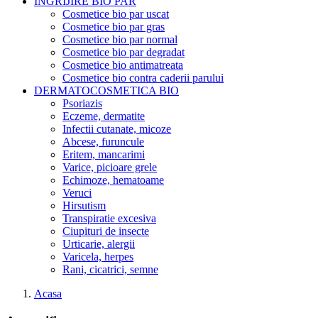
INGRIJIRE BIO PAR
Cosmetice bio par uscat
Cosmetice bio par gras
Cosmetice bio par normal
Cosmetice bio par degradat
Cosmetice bio antimatreata
Cosmetice bio contra caderii parului
DERMATOCOSMETICA BIO
Psoriazis
Eczeme, dermatite
Infectii cutanate, micoze
Abcese, furuncule
Eritem, mancarimi
Varice, picioare grele
Echimoze, hematoame
Veruci
Hirsutism
Transpiratie excesiva
Ciupituri de insecte
Urticarie, alergii
Varicela, herpes
Rani, cicatrici, semne
Acasa