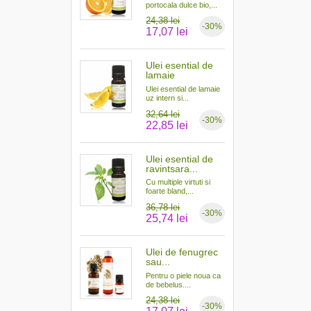
portocala dulce bio,...
24,38 lei
-30%
17,07 lei
Ulei esential de
lamaie
Ulei esential de lamaie
uz intern si...
32,64 lei
-30%
22,85 lei
Ulei esential de
ravintsara...
Cu multiple virtuti si
foarte bland,...
36,78 lei
-30%
25,74 lei
Ulei de fenugrec
sau...
Pentru o piele noua ca
de bebelus....
24,38 lei
-30%