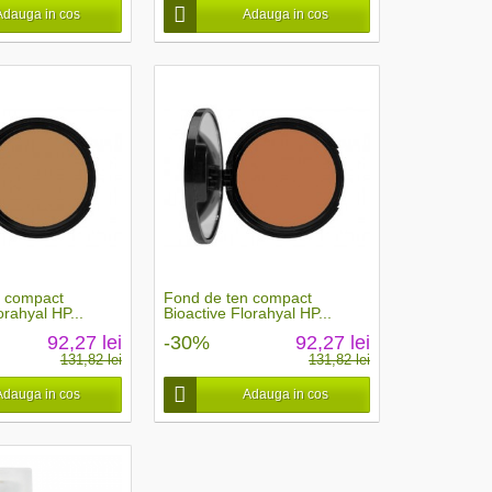
Adauga in cos
Adauga in cos
n compact
Fond de ten compact
orahyal HP...
Bioactive Florahyal HP...
92,27 lei
-30%
92,27 lei
131,82 lei
131,82 lei
Adauga in cos
Adauga in cos