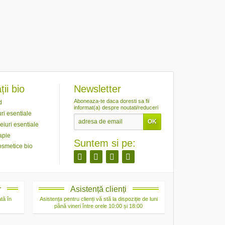
ii bio
Newsletter
Aboneaza-te daca doresti sa fii
d
informat(a) despre noutati/reduceri
ri esentiale
eiuri esentiale
apie
Suntem si pe:
osmetice bio
r
Asistență clienți
tă în
Asistența pentru clienți vă stă la dispoziție de luni
până vineri între orele 10:00 și 18:00