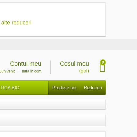
 alte reduceri
0
Contul meu
Cosul meu
(gol)
Bun venit
Intra in cont
ICA BIO
Produse noi
Reduceri