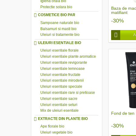
Igiena orala bio
Protectie solara bio
Baza de mach
matifiant
COSMETICE BIO PAR
-30%
Sampoane naturale bio
Balsamuri si masti bio
Uleiuri si tratamente bio
A
ULEIURI ESENTIALE BIO
Uleiuri esentiale florale
Uleiuri esentiale plante aromatice
Uleiuri esentiale revigorante
Uleiuri esentiale lemnoase
Uleiuri esentiale fructate
Uleiuri esentiale mirodenii
Uleiuri esentiale speciale
Uleiuri esentiale rare si pretioase
Uleiuri esentiale sacre
Uleiuri esentiale seturi
Mix de uleiuri esentiale
Fond de ten 
EXTRACTE DIN PLANTE BIO
-30%
Ape florale bio
Uleiuri vegetale bio