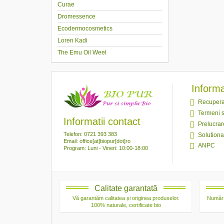
Curae
Dromessence
Ecodermocosmetics
Loren Kadi
The Emu Oil Weel
Informaț
Recupera
Termeni s
Informatii contact
Prelucrar
Telefon: 0721 393 383
Solutionar
Email: office[at]biopur[dot]ro
ANPC
Program: Luni - Vineri: 10:00-18:00
Calitate garantată
Vă garantăm calitatea și originea produselor.
Număr 
100% naturale, certificate bio