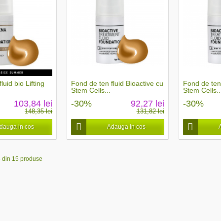
luid bio Lifting
Fond de ten fluid Bioactive cu
Fond de ten 
Stem Cells...
Stem Cells..
103,84 lei
-30%
92,27 lei
-30%
148,35 lei
131,82 lei
dauga in cos
Adauga in cos
5 din 15 produse