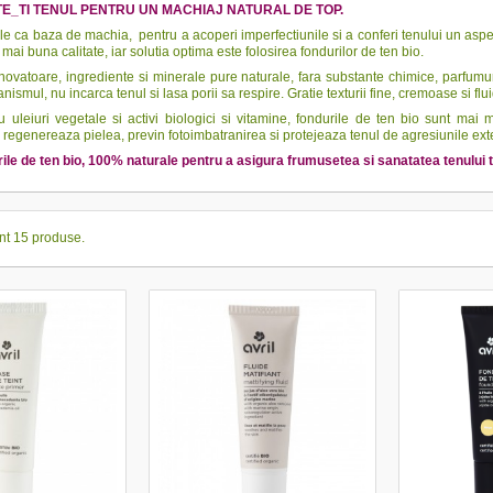
E_TI TENUL PENTRU UN MACHIAJ NATURAL DE TOP.
ile ca baza de machia,
pentru a acoperi imperfectiunile si a conferi tenului un asp
 mai buna calitate, iar solutia optima este folosirea fondurilor de ten bio.
novatoare, ingrediente si minerale pure naturale, fara substante chimice, parfumuri
anismul, nu incarca tenul si lasa porii sa respire. Gratie texturii fine, cremoase si flu
u uleiuri vegetale si activi biologici si vitamine, fondurile de ten bio sunt ma
 regenereaza pielea, previn fotoimbatranirea si protejeaza tenul de agresiunile extern
ile de ten bio, 100% naturale pentru a asigura frumusetea si sanatatea tenului 
nt 15 produse.