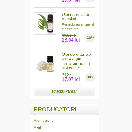
17,07 lei
Ulei esential de
eucalipt...
Remediu ancenstral al
aborigenilor...
40,91 lei
-30%
28,64 lei
Ulei de orez bio
extravirgin
COCKTAIL UNIC DE
MOLECULE
ANTIOXIDANTE...
24,38 lei
-30%
17,07 lei
Tot topul vanzari
PRODUCATORI
Aroma Zone
Avril