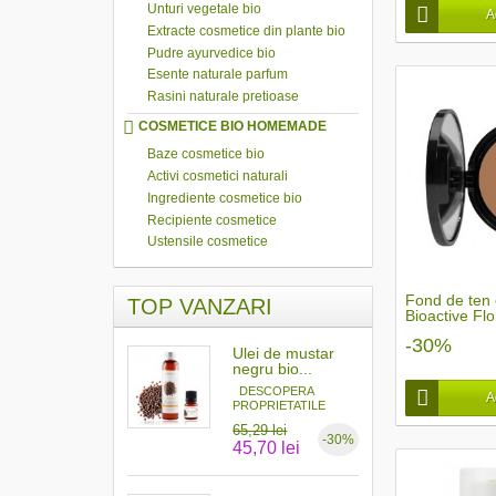
Unturi vegetale bio
A
Extracte cosmetice din plante bio
Pudre ayurvedice bio
Esente naturale parfum
Rasini naturale pretioase
COSMETICE BIO HOMEMADE
Baze cosmetice bio
Activi cosmetici naturali
Ingrediente cosmetice bio
Recipiente cosmetice
Ustensile cosmetice
Fond de ten
TOP VANZARI
Bioactive Flo
-30%
Ulei de mustar
negru bio...
DESCOPERA
A
PROPRIETATILE
MAGICE ALE...
65,29 lei
-30%
45,70 lei