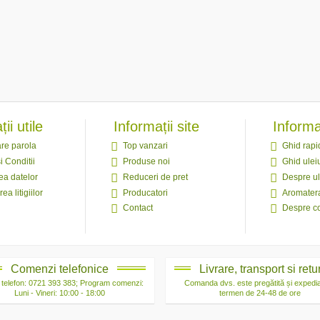
ii utile
Informații site
Informaț
re parola
Top vanzari
Ghid rapi
i Conditii
Produse noi
Ghid uleiu
ea datelor
Reduceri de pret
Despre ul
ea litigiilor
Producatori
Aromater
Contact
Despre c
Comenzi telefonice
Livrare, transport si retu
telefon: 0721 393 383; Program comenzi:
Comanda dvs. este pregătită și expedia
Luni - Vineri: 10:00 - 18:00
termen de 24-48 de ore