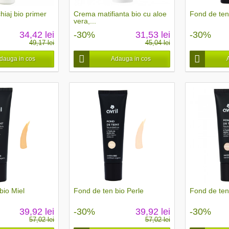
iaj bio primer
Crema matifianta bio cu aloe
Fond de ten
vera,...
34,42 lei
-30%
31,53 lei
-30%
49,17 lei
45,04 lei
dauga in cos
Adauga in cos
bio Miel
Fond de ten bio Perle
Fond de ten
39,92 lei
-30%
39,92 lei
-30%
57,02 lei
57,02 lei