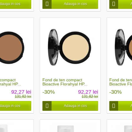
dauga in cos
Adauga in cos
 compact
Fond de ten compact
Fond de te
rahyal HP...
Bioactive Florahyal HP...
Bioactive Fl
92,27 lei
-30%
92,27 lei
-30%
131,82 lei
131,82 lei
dauga in cos
Adauga in cos