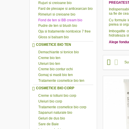
PREGATEST
Rujuri si creioane bio
Fard de pleoape si anticearcan bio
Indispensab
sa fie de cea
Rimeluri si creioane bio
Fond de ten si BB cream bio
Cu formule i
pielea si org
Pudre de ten si blush bio
Imbogatite c
Oja si tratamente nontoxice 7 free
hidrateaza si
Gloss si balsam bio
Alege fondur
COSMETICE BIO TEN
Demachiante si tonice bio
Creme bio ten
Su
Uleiuri bio ten
Creme bio contur ochi
Gomaj si masti bio ten
Tratamente cosmetice bio ten
COSMETICE BIO CORP
Creme si lotiuni bio corp
Uleiuri bio corp
Tratamente cosmetice bio corp
Sapanuri naturale bio
Geluri de dus bio
Sare de Baie