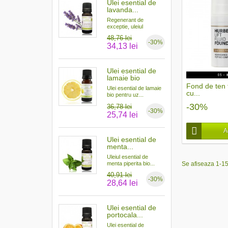
Ulei esential de
lavanda...
Regenerant de
exceptie, uleiul
esential...
48,76 lei
-30%
34,13 lei
Ulei esential de
lamaie bio
Fond de ten f
Ulei esential de lamaie
cu...
bio pentru uz...
-30%
36,78 lei
-30%
25,74 lei
A
Ulei esential de
menta...
Uleiul esential de
Se afiseaza 1-1
menta piperita bio...
40,91 lei
-30%
28,64 lei
Ulei esential de
portocala...
Ulei esential de