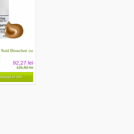
fluid Bioactive cu
.
92,27 lei
131,82 lei
Adauga in cos