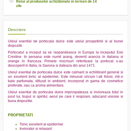
Retur al produselor achiziționate în termen de 14
zile
Descriere
Uleiul esential de portocala dulce este uleiul prospetimii si al bunei
dispozitii.
Portocalul a inceput sa se raspandeasca in Europa la inceputul Erei
Crestine. In persana este numit arang, devenit arancia in italiana si
orange in franceza. Primele inscrisuri referitoare la portocal s-au
descoperit in Italia, la Savona si dateaza din anul 1471.
Uleiul esential de portocala dulce este calmant si echilibrant general si
un excelent tonic al epidermei. Este minunat oricum l-ati folosi, intr-o
baie parfumata, difuzat in ambient, incorporat in gama de cosmetice
preferate, sau ca aroma alimentara.
Uleiul esential de portocala dulce improspateaza si invioreaza totul in
jurul lui, trupul si spiritul, aerul pe care il respiram, aducand voiosie si
buna dispozitie.
PROPRIETATI
Tonic excelent al epidermei
Inviorator si relaxant