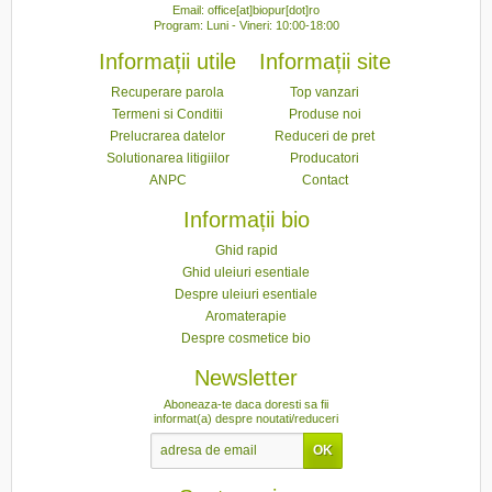
Email: office[at]biopur[dot]ro
Program: Luni - Vineri: 10:00-18:00
Informații utile
Informații site
Recuperare parola
Top vanzari
Termeni si Conditii
Produse noi
Prelucrarea datelor
Reduceri de pret
Solutionarea litigiilor
Producatori
ANPC
Contact
Informații bio
Ghid rapid
Ghid uleiuri esentiale
Despre uleiuri esentiale
Aromaterapie
Despre cosmetice bio
Newsletter
Aboneaza-te daca doresti sa fii
informat(a) despre noutati/reduceri