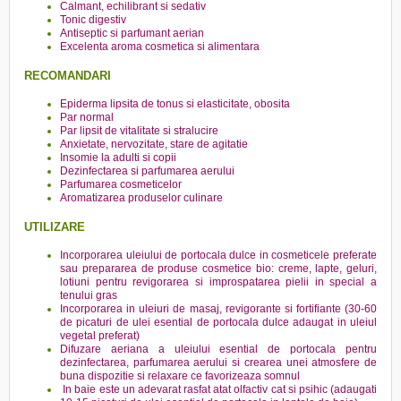
Calmant, echilibrant si sedativ
Tonic digestiv
Antiseptic si parfumant aerian
Excelenta aroma cosmetica si alimentara
RECOMANDARI
Epiderma lipsita de tonus si elasticitate, obosita
Par normal
Par lipsit de vitalitate si stralucire
Anxietate, nervozitate, stare de agitatie
Insomie la adulti si copii
Dezinfectarea si parfumarea aerului
Parfumarea cosmeticelor
Aromatizarea produselor culinare
UTILIZARE
Incorporarea uleiului de portocala dulce in cosmeticele preferate
sau prepararea de produse cosmetice bio: creme, lapte, geluri,
lotiuni pentru revigorarea si improspatarea pielii in special a
tenului gras
Incorporarea in uleiuri de masaj, revigorante si fortifiante (30-60
de picaturi de ulei esential de portocala dulce adaugat in uleiul
vegetal preferat)
Difuzare aeriana a uleiului esential de portocala pentru
dezinfectarea, parfumarea aerului si crearea unei atmosfere de
buna dispozitie si relaxare ce favorizeaza somnul
In baie este un adevarat rasfat atat olfactiv cat si psihic (adaugati