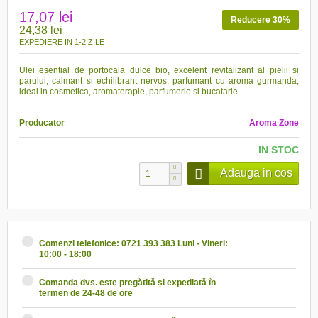
17,07 lei
Reducere 30%
24,38 lei
EXPEDIERE IN 1-2 ZILE
Ulei esential de portocala dulce bio, excelent revitalizant al pielii si
parului, calmant si echilibrant nervos, parfumant cu aroma gurmanda,
ideal in cosmetica, aromaterapie, parfumerie si bucatarie.
Producator
Aroma Zone
IN STOC
Adauga in cos
Comenzi telefonice: 0721 393 383 Luni - Vineri:
10:00 - 18:00
Comanda dvs. este pregătită și expediată în
termen de 24-48 de ore