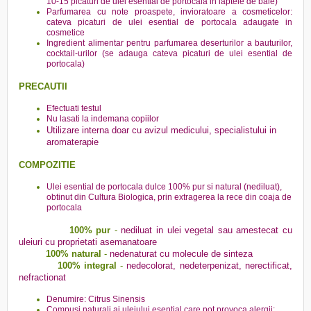
10-15 picaturi de ulei esential de portocala in laptele de baie)
Parfumarea cu note proaspete, invioratoare a cosmeticelor:
cateva picaturi de ulei esential de portocala adaugate in
cosmetice
Ingredient alimentar pentru parfumarea deserturilor a bauturilor,
cocktail-urilor (se adauga cateva picaturi de ulei esential de
portocala)
PRECAUTII
Efectuati
testul
Nu lasati la indemana copiilor
Utilizare interna doar cu avizul medicului, specialistului in
aromaterapie
COMPOZITIE
Ulei esential de portocala dulce 100% pur si natural (nediluat),
obtinut din Cultura Biologica, prin extragerea la rece din coaja de
portocala
100% pur
-
nediluat in ulei vegetal sau amestecat cu
uleiuri cu proprietati asemanatoare
100% natural
-
nedenaturat cu molecule de sinteza
100% integral
-
nedecolorat, nedeterpenizat, nerectificat,
nefractionat
Denumire: Citrus Sinensis
Compusi naturali ai uleiului esential care pot provoca alergii: