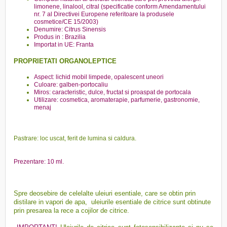
limonene, linalool, citral (specificatie conform Amendamentului
nr. 7 al Directivei Europene referitoare la produsele
cosmetice/CE 15/2003)
Denumire: Citrus Sinensis
Produs in : Brazilia
Importat in UE: Franta
PROPRIETATI ORGANOLEPTICE
Aspect: lichid mobil limpede, opalescent uneori
Culoare: galben-portocaliu
Miros: caracteristic, dulce, fructat si proaspat de portocala
Utilizare: cosmetica, aromaterapie, parfumerie, gastronomie,
menaj
Pastrare: loc uscat, ferit de lumina si caldura.
Prezentare: 10 ml.
Spre deosebire de celelalte uleiuri esentiale, care se obtin prin
distilare in vapori de apa, uleiurile esentiale de citrice sunt obtinute
prin presarea la rece a cojilor de citrice.