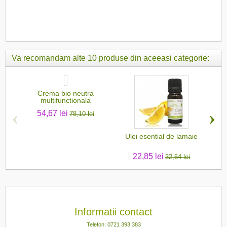
Va recomandam alte 10 produse din aceeasi categorie:
Crema bio neutra
Ulei
multifunctionala
‹
›
54,67 lei
78,10 lei
Ulei esential de lamaie
22,85 lei
32,64 lei
Informatii contact
Telefon: 0721 393 383