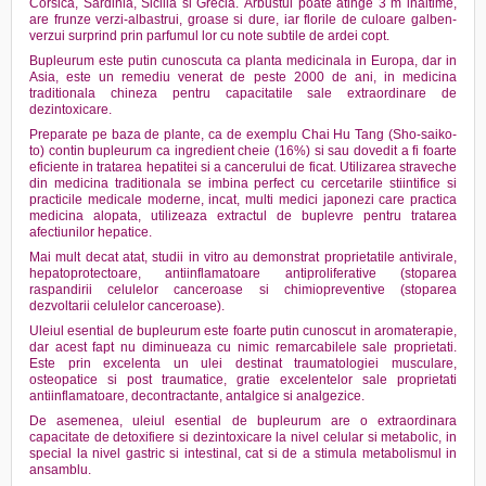
Corsica, Sardinia, Sicilia si Grecia.
Arbustul poate atinge 3 m inaltime,
are frunze verzi-albastrui, groase si dure, iar florile de culoare galben-
verzui surprind prin parfumul lor cu note subtile de ardei copt.
Bupleurum este putin cunoscuta ca planta medicinala in Europa, dar in
Asia, este un remediu venerat de peste 2000 de ani, in medicina
traditionala chineza pentru capacitatile sale extraordinare de
dezintoxicare.
Preparate pe baza de plante, ca de exemplu Chai Hu Tang (Sho-saiko-
to) contin bupleurum ca ingredient cheie (16%) si sau dovedit a fi foarte
eficiente in tratarea hepatitei si a cancerului de ficat. Utilizarea straveche
din medicina traditionala se imbina perfect cu cercetarile stiintifice si
practicile medicale moderne, incat, multi medici japonezi care practica
medicina alopata, utilizeaza extractul de buplevre pentru tratarea
afectiunilor hepatice.
Mai mult decat atat, studii in vitro au demonstrat proprietatile antivirale,
hepatoprotectoare, antiinflamatoare antiproliferative (stoparea
raspandirii celulelor canceroase si chimiopreventive (stoparea
dezvoltarii celulelor canceroase).
Uleiul esential de bupleurum este foarte putin cunoscut in aromaterapie,
dar acest fapt nu diminueaza cu nimic remarcabilele sale proprietati.
Este prin excelenta un ulei destinat traumatologiei musculare,
osteopatice si post traumatice, gratie excelentelor sale proprietati
antiinflamatoare, decontractante, antalgice si analgezice.
De asemenea, uleiul esential de bupleurum are o extraordinara
capacitate de detoxifiere si dezintoxicare la nivel celular si metabolic, in
special la nivel gastric si intestinal, cat si de a stimula metabolismul in
ansamblu.