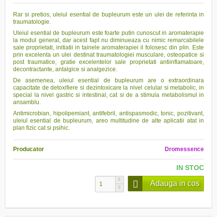
Rar si pretios, uleiul esential de bupleurum este un ulei de referinta in
traumatologie.
Uleiul esential de bupleurum este foarte putin cunoscut in aromaterapie
la modul general, dar acest fapt nu diminueaza cu nimic remarcabilele
sale proprietati, initiatii in tainele aromaterapiei il folosesc din plin. Este
prin excelenta un ulei destinat traumatologiei musculare, osteopatice si
post traumatice, gratie excelentelor sale proprietati antiinflamatoare,
decontractante, antalgice si analgezice.
De asemenea, uleiul esential de bupleurum are o extraordinara
capacitate de detoxifiere si dezintoxicare la nivel celular si metabolic, in
special la nivel gastric si intestinal, cat si de a stimula metabolismul in
ansamblu.
Antimicrobian, hipolipemiant, antifebril, antispasmodic, tonic, pozitivant,
uleiul esential de bupleurum, areo multitudine de alte aplicatii atat in
plan fizic cat si psihic.
Producator
Dromessence
IN STOC
Adauga in cos