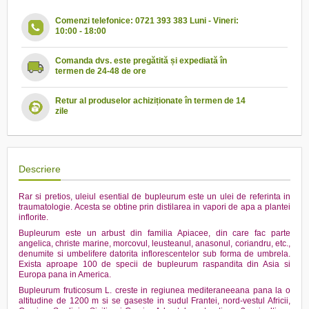
Comenzi telefonice: 0721 393 383 Luni - Vineri:
10:00 - 18:00
Comanda dvs. este pregătită și expediată în
termen de 24-48 de ore
Retur al produselor achiziționate în termen de 14
zile
Descriere
Rar si pretios, uleiul esential de bupleurum este un ulei de referinta in
traumatologie. Acesta se obtine prin distilarea in vapori de apa a plantei
inflorite.
Bupleurum este un arbust din familia Apiacee, din care fac parte
angelica, christe marine, morcovul, leusteanul, anasonul, coriandru, etc.,
denumite si umbelifere datorita inflorescentelor sub forma de umbrela.
Exista aproape 100 de specii de bupleurum raspandita din Asia si
Europa pana in America.
Bupleurum fruticosum L. creste in regiunea mediteraneeana pana la o
altitudine de 1200 m si se gaseste in sudul Frantei, nord-vestul Africii,