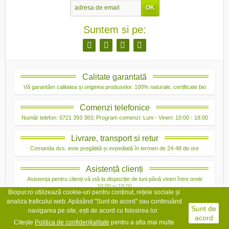
Suntem si pe:
Calitate garantată
Vă garantăm calitatea și originea produselor. 100% naturale, certificate bio
Comenzi telefonice
Număr telefon: 0721 393 383; Program comenzi: Luni - Vineri: 10:00 - 18:00
Livrare, transport si retur
Comanda dvs. este pregătită și expediată în termen de 24-48 de ore
Asistență clienți
Asistența pentru clienți vă stă la dispoziție de luni până vineri între orele
10:00 și 18:00
Biopur.ro utilizează cookie-uri pentru conținut, rețele sociale și
analiza traficului web. Apăsând "Sunt de acord" sau continuând
Sunt de
navigarea pe site, ești de acord cu folosirea lor.
acord
Citește
Politica de confidențialit
ate
pentru a afla mai multe
Copyright © 2026 Bio Pur. Toate drepturile rezervate.