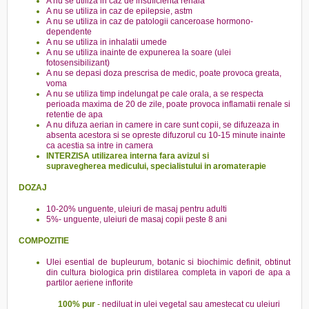
A nu se utiliza in caz de insuficienta renala
A nu se utiliza in caz de epilepsie, astm
A nu se utiliza in caz de patologii canceroase hormono-
dependente
A nu se utiliza in inhalatii umede
A nu se utiliza inainte de expunerea la soare (ulei
fotosensibilizant)
A nu se depasi doza prescrisa de medic, poate provoca greata,
voma
A nu se utiliza timp indelungat pe cale orala, a se respecta
perioada maxima de 20 de zile, poate provoca inflamatii renale si
retentie de apa
A nu difuza aerian in camere in care sunt copii, se difuzeaza in
absenta acestora si se opreste difuzorul cu 10-15 minute inainte
ca acestia sa intre in camera
INTERZISA utilizarea interna fara avizul si
supravegherea medicului, specialistului in aromaterapie
DOZAJ
10-20% unguente, uleiuri de masaj pentru adulti
5%- unguente, uleiuri de masaj copii peste 8 ani
COMPOZITIE
Ulei esential de bupleurum, botanic si biochimic definit, obtinut
din cultura biologica prin distilarea completa in vapori de apa a
partilor aeriene inflorite
100% pur
-
nediluat in ulei vegetal sau amestecat cu uleiuri