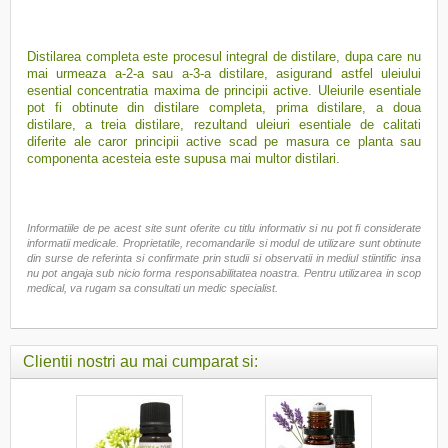
Distilarea completa este procesul integral de distilare, dupa care nu
mai urmeaza a-2-a sau a-3-a distilare, asigurand astfel uleiului
esential concentratia maxima de principii active. Uleiurile esentiale
pot fi obtinute din distilare completa, prima distilare, a doua
distilare, a treia distilare, rezultand uleiuri esentiale de calitati
diferite ale caror principii active scad pe masura ce planta sau
componenta acesteia este supusa mai multor distilari.
Informatiile de pe acest site sunt oferite cu titlu informativ si nu pot fi considerate
informatii medicale. Proprietatile, recomandarile si modul de utilizare sunt obtinute
din surse de referinta si confirmate prin studii si observatii in mediul stiintific insa
nu pot angaja sub nicio forma responsabilitatea noastra. Pentru utilizarea in scop
medical, va rugam sa consultati un medic specialist.
Clientii nostri au mai cumparat si: