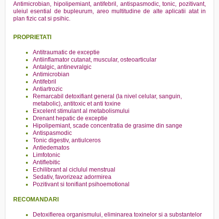
Antimicrobian, hipolipemiant, antifebril, antispasmodic, tonic, pozitivant,
uleiul esential de bupleurum, areo multitudine de alte aplicatii atat in
plan fizic cat si psihic.
PROPRIETATI
Antitraumatic de exceptie
Antiinflamator cutanat, muscular, osteoarticular
Antalgic, antinevralgic
Antimicrobian
Antifebril
Antiartrozic
Remarcabil detoxifiant general (la nivel celular, sanguin,
metabolic), antitoxic et anti toxine
Excelent stimulant al metabolismului
Drenant hepatic de exceptie
Hipolipemiant, scade concentratia de grasime din sange
Antispasmodic
Tonic digestiv, antiulceros
Antiedematos
Limfotonic
Antiflebitic
Echilibrant al ciclulul menstrual
Sedativ, favorizeaz adormirea
Pozitivant si tonifiant psihoemotional
RECOMANDARI
Detoxifierea organismului, eliminarea toxinelor si a substantelor