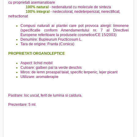
cu proprietati asemanatoare
100% natural
- nedenaturat cu molecule de sinteza
100% integral
- nedecolorat, nedeterpenizat, nerectificat,
nefractionat
Compusi naturali ai plantei care pot provoca alergii: limonene
(specificatie conform Amendamentului nr. 7 al Directivei
Europene referitoare la produsele cosmetice/CE 15/2003)
Denumire: Bupleurum Fructicosum L.
Tara de origine: Franta (Corsica)
PROPRIETATI ORGANOLEPTICE
Aspect: lichid mobil
Culoare: galben pal la verde deschis
Miros: de lemn proaspat taiat, specific terpenic, lejer picant
Utilizare: aromaterapie
Pastrare: loc uscat, ferit de lumina si caldura.
Prezentare: 5 ml.