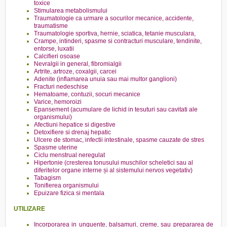
toxice
Stimularea metabolismului
Traumatologie ca urmare a socurilor mecanice, accidente,
traumatisme
Traumatologie sportiva, hernie, sciatica, tetanie musculara,
Crampe, intinderi, spasme si contracturi musculare, tendinite,
entorse, luxatii
Calcifieri osoase
Nevralgii in general, fibromialgii
Artrite, artroze, coxalgii, carcei
Adenite (inflamarea unuia sau mai multor ganglioni)
Fracturi nedeschise
Hematoame, contuzii, socuri mecanice
Varice, hemoroizi
Epansement (acumulare de lichid in tesuturi sau cavitati ale
organismului)
Afectiuni hepatice si digestive
Detoxifiere si drenaj hepatic
Ulcere de stomac, infectii intestinale, spasme cauzate de stres
Spasme uterine
Ciclu menstrual neregulat
Hipertonie (cresterea tonusului muschilor scheletici sau al
diferitelor organe interne și al sistemului nervos vegetativ)
Tabagism
Tonifierea organismului
Epuizare fizica si mentala
UTILIZARE
Incorporarea in unguente, balsamuri, creme, sau prepararea de