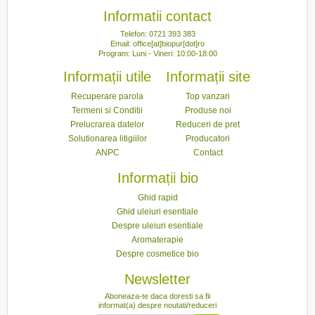
Informatii contact
Telefon: 0721 393 383
Email: office[at]biopur[dot]ro
Program: Luni - Vineri: 10:00-18:00
Informații utile
Informații site
Recuperare parola
Top vanzari
Termeni si Conditii
Produse noi
Prelucrarea datelor
Reduceri de pret
Solutionarea litigiilor
Producatori
ANPC
Contact
Informații bio
Ghid rapid
Ghid uleiuri esentiale
Despre uleiuri esentiale
Aromaterapie
Despre cosmetice bio
Newsletter
Aboneaza-te daca doresti sa fii
informat(a) despre noutati/reduceri