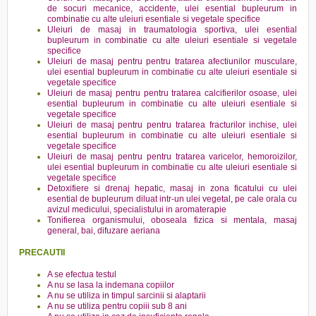
de socuri mecanice, accidente, ulei esential bupleurum in
combinatie cu alte uleiuri esentiale si vegetale specifice
Uleiuri de masaj in traumatologia sportiva, ulei esential
bupleurum in combinatie cu alte uleiuri esentiale si vegetale
specifice
Uleiuri de masaj pentru pentru tratarea afectiunilor musculare,
ulei esential bupleurum in combinatie cu alte uleiuri esentiale si
vegetale specifice
Uleiuri de masaj pentru pentru tratarea calcifierilor osoase, ulei
esential bupleurum in combinatie cu alte uleiuri esentiale si
vegetale specifice
Uleiuri de masaj pentru pentru tratarea fracturilor inchise, ulei
esential bupleurum in combinatie cu alte uleiuri esentiale si
vegetale specifice
Uleiuri de masaj pentru pentru tratarea varicelor, hemoroizilor,
ulei esential bupleurum in combinatie cu alte uleiuri esentiale si
vegetale specifice
Detoxifiere si drenaj hepatic, masaj in zona ficatului cu ulei
esential de bupleurum diluat intr-un ulei vegetal, pe cale orala cu
avizul medicului, specialistului in aromaterapie
Tonifierea organismului, oboseala fizica si mentala, masaj
general, bai, difuzare aeriana
PRECAUTII
A se efectua testul
A nu se lasa la indemana copiilor
A nu se utiliza in timpul sarcinii si alaptarii
A nu se utiliza pentru copiii sub 8 ani