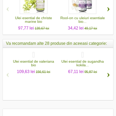
‹
›
Ulei esential de christe
Rool-on cu uleiuri esentiale
Ule
marine bio
bio...
97,77 lei
34,42 lei
139,67 lei
49,17 lei
Va recomandam alte 28 produse din aceeasi categorie:
Ulei esential de valeriana
Ulei esential de sugandha
Ul
bio
kokila...
‹
›
109,63 lei
67,11 lei
156,61 lei
95,87 lei