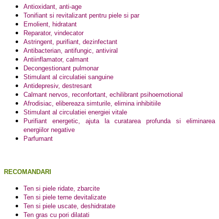
Antioxidant, anti-age
Tonifiant si revitalizant pentru piele si par
Emolient, hidratant
Reparator, vindecator
Astringent, purifiant, dezinfectant
Antibacterian, antifungic, antiviral
Antiinflamator, calmant
Decongestionant pulmonar
Stimulant al circulatiei sanguine
Antidepresiv, destresant
Calmant nervos, reconfortant, echilibrant psihoemotional
Afrodisiac, elibereaza simturile, elimina inhibitiile
Stimulant al circulatiei energiei vitale
Purifiant energetic, ajuta la curatarea profunda si eliminarea
energiilor negative
Parfumant
RECOMANDARI
Ten si piele ridate, zbarcite
Ten si piele terne devitalizate
Ten si piele uscate, deshidratate
Ten gras cu pori dilatati