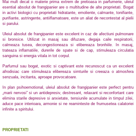
Mai mult decat o materie prima extrem de pretioasa in parfumerie, uleiul
esential absolut de frangipanier are o multitudine de alte proprietati. Bogat
in activi biologici cu proprietati hidratante, emoliente, calmante, tonifiante,
purifiante, astringente, antiiflamatoare, este un aliat de necontestat al pielii
si parului.
Uleiul absolut de frangipanier este excelent in caz de afectiuni pulmonare
si bronsice. Utilizat in masaj sau difuzare, degaja caile respiratorii,
calmeaza tusea, decongestioneaza si elibereaza bronhiile. In masaj,
trateaza inflamatiile, durerile de spate si de cap, stimuleaza circulatia
sanguina si energia vitala in tot corpul.
Parfumul sau bogat, exotic si captivant este recunoscut ca un excelent
afrodisiac care stimuleaza elibereaza simturile si creeaza o atmosfera
senzuala, incitanta, aproape provocatoare.
In plan psihoemotional, uleiul absolut de frangipanier este perfect pentru
„marii nervosi” si un antidepresiv, destresant, relaxant si reconfortant care
elimina starile depresive si anxietate, tensiunile acumulate in timpul zilei,
aduce pace interioara, armonie si ne reaminteste de frumusetea calatoriei
infinite a spiritului.
PROPRIETATI