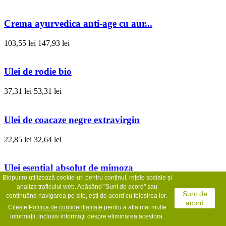
Crema ayurvedica anti-age cu aur...
103,55 lei
147,93 lei
Ulei de rodie bio
37,31 lei
53,31 lei
Ulei de coacaze negre extravirgin
22,85 lei
32,64 lei
Ulei esential absolut de mimoza
Biopur.ro utilizează cookie-uri pentru conținut, rețele sociale și
98,06 lei
analiza traficului web. Apăsând "Sunt de acord" sau
140,08 lei
Sunt de
continuând navigarea pe site, ești de acord cu folosirea lor.
acord
Citește
Politica de confidențialit
ate
pentru a afla mai multe
Ulei esential de vanilie bio
informaţii, inclusiv informaţii despre eliminarea acestora.