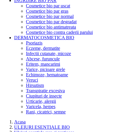
INGRIJIRE BIO PAR
Cosmetice bio par uscat
Cosmetice bio par gras
Cosmetice bio par normal
Cosmetice bio par degradat
Cosmetice bio antimatreata
Cosmetice bio contra caderii parului
DERMATOCOSMETICA BIO
Psoriazis
Eczeme, dermatite
Infectii cutanate, micoze
Abcese, furuncule
Eritem, mancarimi
Varice, picioare grele
Echimoze, hematoame
Veruci
Hirsutism
Transpiratie excesiva
Ciupituri de insecte
Urticarie, alergii
Varicela, herpes
Rani, cicatrici, semne
Acasa
ULEIURI ESENTIALE BIO