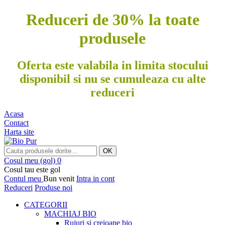
Reduceri de 30% la toate
produsele
Oferta este valabila in limita stocului
disponibil si nu se cumuleaza cu alte
reduceri
Acasa
Contact
Harta site
OK
Cosul meu
(gol)
0
Cosul tau este gol
Contul meu
Bun venit
Intra in cont
Reduceri
Produse noi
CATEGORII
MACHIAJ BIO
Rujuri si creioane bio