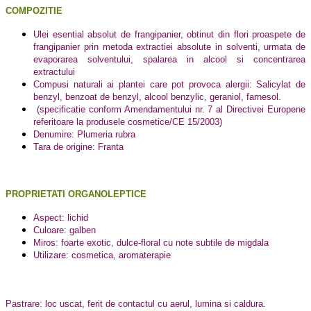
COMPOZITIE
Ulei esential absolut de frangipanier, obtinut din flori proaspete de
frangipanier prin metoda extractiei absolute in solventi, urmata de
evaporarea solventului, spalarea in alcool si concentrarea
extractului
Compusi naturali ai plantei care pot provoca alergii: Salicylat de
benzyl, benzoat de benzyl, alcool benzylic, geraniol, farnesol.
(specificatie conform Amendamentului nr. 7 al Directivei Europene
referitoare la produsele cosmetice/CE 15/2003)
Denumire: Plumeria rubra
Tara de origine: Franta
PROPRIETATI ORGANOLEPTICE
Aspect: lichid
Culoare: galben
Miros: foarte exotic, dulce-floral cu note subtile de migdala
Utilizare: cosmetica, aromaterapie
Pastrare: loc uscat, ferit de contactul cu aerul, lumina si caldura.