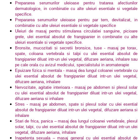
Prepararea serumurilor uleioase pentru tratarea afectiunilor
dermatologice, in combinatie cu alte uleiuri esentiale si vegetale
specifice.
Prepararea serumurilor uleioase pentru par tern, devitalizat, in
combinatie cu alte uleiuri esentiale si vegetale specifice
Uleiuri de masaj pentru stimularea circulatiei sanguine, picioare
grele, ulei esential absolut de frangipanier in combinatie cu alte
uleiuri esentiale si vegetale specifice.
Bronsite, mucozitati si secretii bronsice, tuse - masaj pe torax,
spate, coloana vertebrala si talpi cu ulei esential absolut de
frangipanier diluat intr-un ulei vegetal, difuzare aeriana, inhalare sau
pe cale orala cu avizul medicului, specialistului in aromaterapie
Epuizare fizica si mentala - masaj dea lungul coloanei vertebrale cu
ulei esential absolut de frangipanier diluat intr-un ulei vegetal,
difuzare aeriana, inhalare
Nervozitate, agitatie interioara - masaj pe abdomen si plexul solar
cu ulei esential absolut de frangipanier diluat intr-un ulei vegetal,
difuzare aeriana si inhalare
Stres - masaj pe abdomen, spate si plexul solar cu ulei esential
absolut de frangipanier diluat intr-un ulei vegetal, difuzare aeriana si
inhalare
Stari de frica, panica – masaj dea lungul coloanei vertebrale, plexul
solar, talpi, cu ulei esential absolut de frangipanier diluat intr-un ulei
vegetal, difuzare aeriana, inhalare
Inapetenta sexuala – masaj general cu ulei esential absolut de