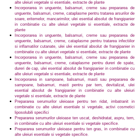
alte uleiuri vegetale si esentiale, extracte de plante
Incorporarea in unguente, balsamuri, creme sau prepararea de
unguente, balsamuri, creme, cataplasme pentru tratarea arsurilor de
soare, eritemelor, mancarimilor, ulei esential absolut de frangipanier
in combinatie cu alte uleiuri vegetale si esentiale, extracte de
plante
Incorporarea in unguente, balsamuri, creme sau prepararea de
unguente, balsamuri, creme, cataplasme pentru tratarea infectiilor
si inflamatilor cutanate, ulei ulei esential absolut de frangipanier in
combinatie cu alte uleiuri vegetale si esentiale, extracte de plante
Incorporarea in unguente, balsamuri, creme sau prepararea de
unguente, balsamuri, creme, cataplasme pentru dureri de spate,
dureri de cap, ulei esential absolut de frangipanier in combinatie cu
alte uleiuri vegetale si esentiale, extracte de plante
Incorporarea in sampoane, balsamuri, masti sau prepararea de
sampoane, balsamuri, masti pentru par tern, devitalizat, ulei
esential absolut de frangipanier in combinatie cu alte uleiuri
vegetale si esentiale, extracte de plante
Prepararea serumurilor uleioase pentru ten ridat, imbatranit in
combinatie cu alte uleiuri esentiale si vegetale, activi cosmetici
liposolubili specifici
Prepararea serumurilor uleioase ten uscat, deshidratat, aspru, tern,
in combinatie cu alte uleiuri esentiale si vegetale specifice.
Prepararea serumurilor uleioase pentru ten gras, in combinatie cu
alte uleiuri esentiale si vegetale specifice.