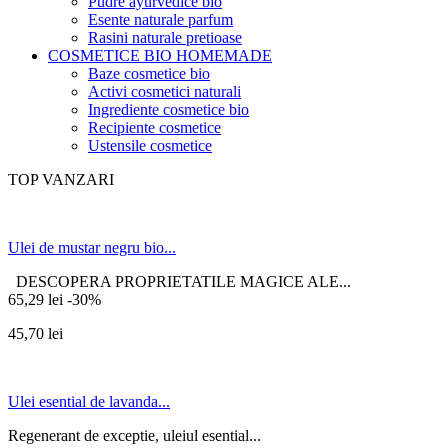
Pudre ayurvedice bio
Esente naturale parfum
Rasini naturale pretioase
COSMETICE BIO HOMEMADE
Baze cosmetice bio
Activi cosmetici naturali
Ingrediente cosmetice bio
Recipiente cosmetice
Ustensile cosmetice
TOP VANZARI
Ulei de mustar negru bio...
DESCOPERA PROPRIETATILE MAGICE ALE...
65,29 lei
-30%
45,70 lei
Ulei esential de lavanda...
Regenerant de exceptie, uleiul esential...