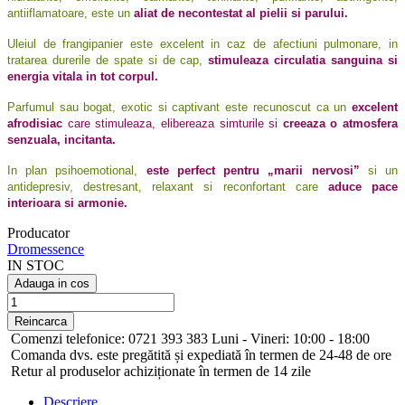
antiiflamatoare, este un
aliat de necontestat al pielii si parului.
Uleiul de frangipanier este excelent in caz de afectiuni pulmonare, in
tratarea durerile de spate si de cap,
stimuleaza circulatia sanguina si
energia vitala in tot corpul.
Parfumul sau bogat, exotic si captivant este recunoscut ca un
excelent
afrodisiac
care stimuleaza, elibereaza simturile si
creeaza o atmosfera
senzuala, incitanta.
In plan psihoemotional,
este perfect pentru „marii nervosi”
si un
antidepresiv, destresant, relaxant si reconfortant care
aduce pace
interioara si armonie.
Producator
Dromessence
IN STOC
Adauga in cos
Comenzi telefonice: 0721 393 383 Luni - Vineri: 10:00 - 18:00
Comanda dvs. este pregătită și expediată în termen de 24-48 de ore
Retur al produselor achiziționate în termen de 14 zile
Descriere