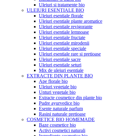
Uleiuri si tratamente bio
ULEIURI ESENTIALE BIO
Uleiuri esentiale florale
Uleiuri esentiale plante aromatice
Uleiuri esentiale revigorante
Uleiuri esentiale lemnoase
Uleiuri esentiale fructate
Uleiuri esentiale mirodenii
Uleiuri esentiale speciale
Uleiuri esentiale rare si pretioase
Uleiuri esentiale sacre
Uleiuri esentiale seturi
Mix de uleiuri esentiale
EXTRACTE DIN PLANTE BIO
Ape florale bio
Uleiuri vegetale bio
Unturi vegetale bio
Extracte cosmetice din plante bio
Pudre ayurvedice bio
Esente naturale parfum
Rasini naturale pretioase
COSMETICE BIO HOMEMADE
Baze cosmetice bio
Activi cosmetici naturali
Ingrediente cosmetice bio