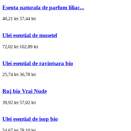
Esenta naturala de parfum liliac...
40,21 lei
57,44 lei
Ulei esential de musetel
72,02 lei
102,89 lei
Ulei esential de ravintsara bio
25,74 lei
36,78 lei
Ruj bio Vrai Nude
39,92 lei
57,02 lei
Ulei esential de isop bio
54,67 lei
78,10 lei