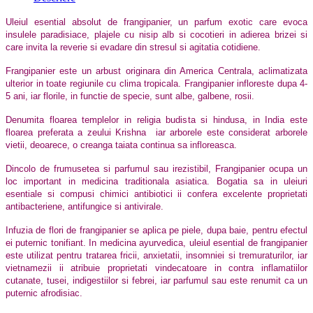
Uleiul esential absolut de frangipanier, un parfum exotic care evoca
insulele paradisiace, plajele cu nisip alb si cocotieri in adierea brizei si
care invita la reverie si evadare din stresul si agitatia cotidiene.
Frangipanier este un arbust originara din America Centrala, aclimatizata
ulterior in toate regiunile cu clima tropicala. Frangipanier infloreste dupa 4-
5 ani, iar florile, in functie de specie, sunt albe, galbene, rosii.
Denumita floarea templelor in religia budista si hindusa, in India este
floarea preferata a zeului Krishna
iar arborele este considerat arborele
vietii, deoarece, o creanga taiata continua sa infloreasca.
Dincolo de frumusetea si parfumul sau irezistibil, Frangipanier ocupa un
loc important in medicina traditionala asiatica. Bogatia sa in uleiuri
esentiale si compusi chimici antibiotici ii confera excelente proprietati
antibacteriene, antifungice si antivirale.
Infuzia de flori de frangipanier se aplica pe piele, dupa baie, pentru efectul
ei puternic tonifiant. In medicina ayurvedica, uleiul esential de frangipanier
este utilizat pentru tratarea fricii, anxietatii, insomniei si tremuraturilor, iar
vietnamezii ii atribuie proprietati vindecatoare in contra inflamatiilor
cutanate, tusei, indigestiilor si febrei, iar parfumul sau este renumit ca un
puternic afrodisiac.