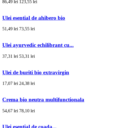
86,49 lei
123,55 lei
Ulei esential de ahibero bio
51,49 lei
73,55 lei
Ulei ayurvedic echilibrant cu...
37,31 lei
53,31 lei
Ulei de buriti bio extravirgin
17,07 lei
24,38 lei
Crema bio neutra multifunctionala
54,67 lei
78,10 lei
Ulei esential de coada...