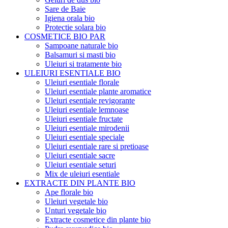
Sare de Baie
Igiena orala bio
Protectie solara bio
COSMETICE BIO PAR
Sampoane naturale bio
Balsamuri si masti bio
Uleiuri si tratamente bio
ULEIURI ESENTIALE BIO
Uleiuri esentiale florale
Uleiuri esentiale plante aromatice
Uleiuri esentiale revigorante
Uleiuri esentiale lemnoase
Uleiuri esentiale fructate
Uleiuri esentiale mirodenii
Uleiuri esentiale speciale
Uleiuri esentiale rare si pretioase
Uleiuri esentiale sacre
Uleiuri esentiale seturi
Mix de uleiuri esentiale
EXTRACTE DIN PLANTE BIO
Ape florale bio
Uleiuri vegetale bio
Unturi vegetale bio
Extracte cosmetice din plante bio