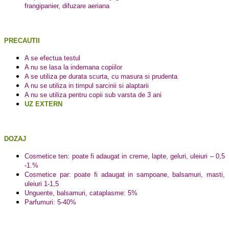
frangipanier, difuzare aeriana
PRECAUTII
A se efectua testul
A nu se lasa la indemana copiilor
A se utiliza pe durata scurta, cu masura si prudenta
A nu se utiliza in timpul sarcinii si alaptarii
A nu se utiliza pentru copii sub varsta de 3 ani
UZ EXTERN
DOZAJ
Cosmetice ten: poate fi adaugat in creme, lapte, geluri, uleiuri – 0,5
-1.%
Cosmetice par: poate fi adaugat in sampoane, balsamuri, masti,
uleiuri 1-1,5
Unguente, balsamuri, cataplasme: 5%
Parfumuri: 5-40%