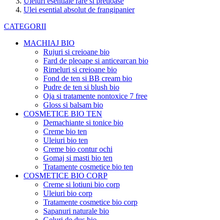
Uleiuri esentiale rare si pretioase
Ulei esential absolut de frangipanier
CATEGORII
MACHIAJ BIO
Rujuri si creioane bio
Fard de pleoape si anticearcan bio
Rimeluri si creioane bio
Fond de ten si BB cream bio
Pudre de ten si blush bio
Oja si tratamente nontoxice 7 free
Gloss si balsam bio
COSMETICE BIO TEN
Demachiante si tonice bio
Creme bio ten
Uleiuri bio ten
Creme bio contur ochi
Gomaj si masti bio ten
Tratamente cosmetice bio ten
COSMETICE BIO CORP
Creme si lotiuni bio corp
Uleiuri bio corp
Tratamente cosmetice bio corp
Sapanuri naturale bio
Geluri de dus bio