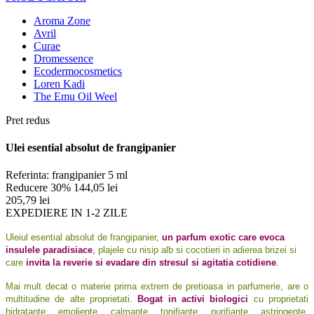
Aroma Zone
Avril
Curae
Dromessence
Ecodermocosmetics
Loren Kadi
The Emu Oil Weel
Pret redus
Ulei esential absolut de frangipanier
Referinta:
frangipanier 5 ml
Reducere 30%
144,05 lei
205,79 lei
EXPEDIERE IN 1-2 ZILE
Uleiul esential absolut de frangipanier,
un parfum exotic care evoca
insulele paradisiace
,
plajele cu nisip alb si cocotieri in adierea brizei si
care
invita la reverie si evadare din stresul si agitatia cotidiene
.
Mai mult decat o materie prima extrem de pretioasa in parfumerie, are o
multitudine de alte proprietati.
Bogat in activi biologici
cu proprietati
hidratante, emoliente, calmante, tonifiante, purifiante, astringente,