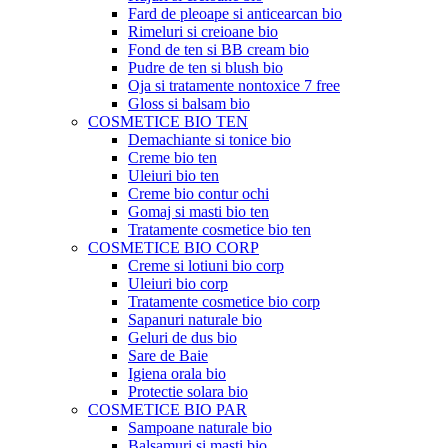
Fard de pleoape si anticearcan bio
Rimeluri si creioane bio
Fond de ten si BB cream bio
Pudre de ten si blush bio
Oja si tratamente nontoxice 7 free
Gloss si balsam bio
COSMETICE BIO TEN
Demachiante si tonice bio
Creme bio ten
Uleiuri bio ten
Creme bio contur ochi
Gomaj si masti bio ten
Tratamente cosmetice bio ten
COSMETICE BIO CORP
Creme si lotiuni bio corp
Uleiuri bio corp
Tratamente cosmetice bio corp
Sapanuri naturale bio
Geluri de dus bio
Sare de Baie
Igiena orala bio
Protectie solara bio
COSMETICE BIO PAR
Sampoane naturale bio
Balsamuri si masti bio