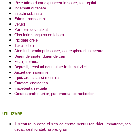
Piele iritata dupa expunerea la soare, ras, epilat
Inflamatii cutanate
Infectii cutanate
Eritem, mancarimi
Veruci
Par tern, devitalizat
Circulatie sanguina deficitara
Picioare grele
Tuse, febra
Afectiuni bronhopulmonare, cai respiratorii incarcate
Dureri de spate, dureri de cap
Frica, tremurat
Depresii, tensiuni acumulate in timpul zilei
Anxietate, insomnie
Epuizare fizica si mentala
Curatare energetica
Inapetenta sexuala
Crearea parfumurilor, parfumarea cosmeticelor
UTILIZARE
1 picatura in doza zilnica de crema pentru ten ridat, imbatranit, ten
uscat, deshidratat, aspru, gras