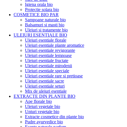
Igiena orala bio
Protectie solara bio
COSMETICE BIO PAR
Sampoane naturale bio
Balsamuri si masti bio
Uleiuri si tratamente bio
ULEIURI ESENTIALE BIO
Uleiuri esentiale florale
Uleiuri esentiale plante aromatice
Uleiuri esentiale revigorante
Uleiuri esentiale lemnoase
Uleiuri esentiale fructate
Uleiuri esentiale mirodenii
Uleiuri esentiale speciale
Uleiuri esentiale rare si pretioase
Uleiuri esentiale sacre
Uleiuri esentiale seturi
Mix de uleiuri esentiale
EXTRACTE DIN PLANTE BIO
Ape florale bio
Uleiuri vegetale bio
Unturi vegetale bio
Extracte cosmetice din plante bio
Pudre ayurvedice bio
Esente naturale parfum