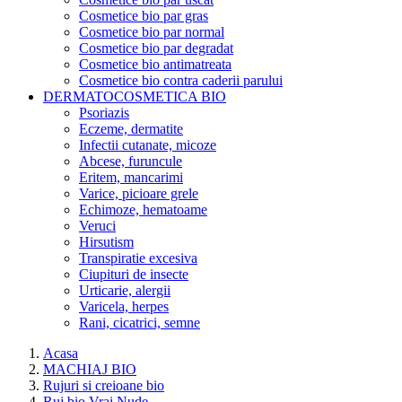
Cosmetice bio par gras
Cosmetice bio par normal
Cosmetice bio par degradat
Cosmetice bio antimatreata
Cosmetice bio contra caderii parului
DERMATOCOSMETICA BIO
Psoriazis
Eczeme, dermatite
Infectii cutanate, micoze
Abcese, furuncule
Eritem, mancarimi
Varice, picioare grele
Echimoze, hematoame
Veruci
Hirsutism
Transpiratie excesiva
Ciupituri de insecte
Urticarie, alergii
Varicela, herpes
Rani, cicatrici, semne
Acasa
MACHIAJ BIO
Rujuri si creioane bio
Ruj bio Vrai Nude