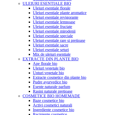
ULEIURI ESENTIALE BIO
Uleiuri esentiale florale
Uleiuri esentiale plante aromatice
Uleiuri esentiale revigorante
Uleiuri esentiale lemnoase
Uleiuri esentiale fructate
Uleiuri esentiale mirodenii
Uleiuri esentiale speciale
Uleiuri esentiale rare si pretioase
Uleiuri esentiale sacre
Uleiuri esentiale seturi
Mix de uleiuri esentiale
EXTRACTE DIN PLANTE BIO
Ape florale bio
Uleiuri vegetale bio
Unturi vegetale bio
Extracte cosmetice din plante bio
Pudre ayurvedice bio
Esente naturale parfum
Rasini naturale pretioase
COSMETICE BIO HOMEMADE
Baze cosmetice bio
Activi cosmetici naturali
Ingrediente cosmetice bio
Recipiente cosmetice