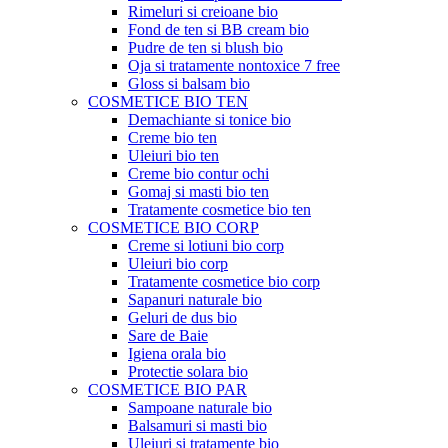
Rimeluri si creioane bio
Fond de ten si BB cream bio
Pudre de ten si blush bio
Oja si tratamente nontoxice 7 free
Gloss si balsam bio
COSMETICE BIO TEN
Demachiante si tonice bio
Creme bio ten
Uleiuri bio ten
Creme bio contur ochi
Gomaj si masti bio ten
Tratamente cosmetice bio ten
COSMETICE BIO CORP
Creme si lotiuni bio corp
Uleiuri bio corp
Tratamente cosmetice bio corp
Sapanuri naturale bio
Geluri de dus bio
Sare de Baie
Igiena orala bio
Protectie solara bio
COSMETICE BIO PAR
Sampoane naturale bio
Balsamuri si masti bio
Uleiuri si tratamente bio