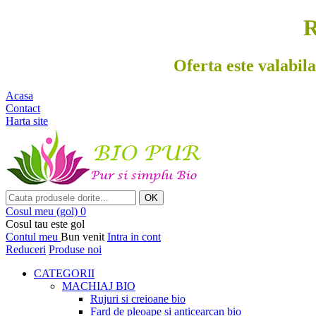
R
Oferta este valabila
Acasa
Contact
Harta site
OK
Cosul meu
(gol)
0
Cosul tau este gol
Contul meu
Bun venit
Intra in cont
Reduceri
Produse noi
CATEGORII
MACHIAJ BIO
Rujuri si creioane bio
Fard de pleoape si anticearcan bio