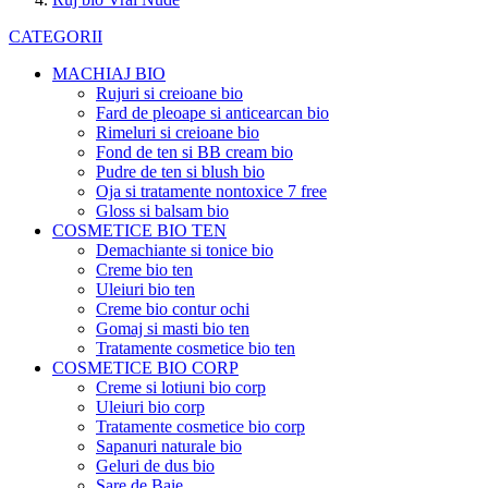
CATEGORII
MACHIAJ BIO
Rujuri si creioane bio
Fard de pleoape si anticearcan bio
Rimeluri si creioane bio
Fond de ten si BB cream bio
Pudre de ten si blush bio
Oja si tratamente nontoxice 7 free
Gloss si balsam bio
COSMETICE BIO TEN
Demachiante si tonice bio
Creme bio ten
Uleiuri bio ten
Creme bio contur ochi
Gomaj si masti bio ten
Tratamente cosmetice bio ten
COSMETICE BIO CORP
Creme si lotiuni bio corp
Uleiuri bio corp
Tratamente cosmetice bio corp
Sapanuri naturale bio
Geluri de dus bio
Sare de Baie