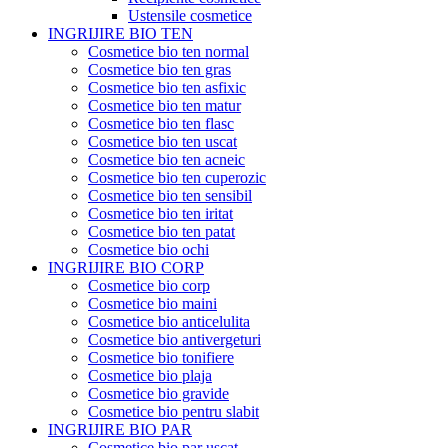
Ustensile cosmetice
INGRIJIRE BIO TEN
Cosmetice bio ten normal
Cosmetice bio ten gras
Cosmetice bio ten asfixic
Cosmetice bio ten matur
Cosmetice bio ten flasc
Cosmetice bio ten uscat
Cosmetice bio ten acneic
Cosmetice bio ten cuperozic
Cosmetice bio ten sensibil
Cosmetice bio ten iritat
Cosmetice bio ten patat
Cosmetice bio ochi
INGRIJIRE BIO CORP
Cosmetice bio corp
Cosmetice bio maini
Cosmetice bio anticelulita
Cosmetice bio antivergeturi
Cosmetice bio tonifiere
Cosmetice bio plaja
Cosmetice bio gravide
Cosmetice bio pentru slabit
INGRIJIRE BIO PAR
Cosmetice bio par uscat