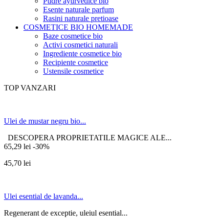
Pudre ayurvedice bio
Esente naturale parfum
Rasini naturale pretioase
COSMETICE BIO HOMEMADE
Baze cosmetice bio
Activi cosmetici naturali
Ingrediente cosmetice bio
Recipiente cosmetice
Ustensile cosmetice
TOP VANZARI
Ulei de mustar negru bio...
DESCOPERA PROPRIETATILE MAGICE ALE...
65,29 lei
-30%
45,70 lei
Ulei esential de lavanda...
Regenerant de exceptie, uleiul esential...