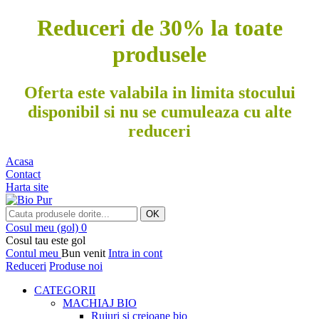
Reduceri de 30% la toate
produsele
Oferta este valabila in limita stocului
disponibil si nu se cumuleaza cu alte
reduceri
Acasa
Contact
Harta site
OK
Cosul meu
(gol)
0
Cosul tau este gol
Contul meu
Bun venit
Intra in cont
Reduceri
Produse noi
CATEGORII
MACHIAJ BIO
Rujuri si creioane bio