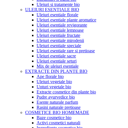
Uleiuri si tratamente bio
ULEIURI ESENTIALE BIO
Uleiuri esentiale florale
Uleiuri esentiale plante aromatice
Uleiuri esentiale revigorante
Uleiuri esentiale lemnoase
Uleiuri esentiale fructate
Uleiuri esentiale mirodenii
Uleiuri esentiale speciale
Uleiuri esentiale rare si pretioase
Uleiuri esentiale sacre
Uleiuri esentiale seturi
Mix de uleiuri esentiale
EXTRACTE DIN PLANTE BIO
Ape florale bio
Uleiuri vegetale bio
Unturi vegetale bio
Extracte cosmetice din plante bio
Pudre ayurvedice bio
Esente naturale parfum
Rasini naturale pretioase
COSMETICE BIO HOMEMADE
Baze cosmetice bio
Activi cosmetici naturali
Ingrediente cosmetice bio