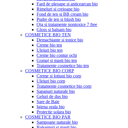
Fard de pleoape si anticearcan bio
Rimeluri si creioane bio
Fond de ten si BB cream bio
Pudre de ten si blush bio
Oja si tratamente nontoxice 7 free
Gloss si balsam bio
COSMETICE BIO TEN
Demachiante si tonice bio
Creme bio ten
Uleiuri bio ten
Creme bio contur ochi
Gomaj si masti bio ten
Tratamente cosmetice bio ten
COSMETICE BIO CORP
Creme si lotiuni bio corp
Uleiuri bio corp
Tratamente cosmetice bio corp
Sapanuri naturale bio
Geluri de dus bio
Sare de Baie
Igiena orala bio
Protectie solara bio
COSMETICE BIO PAR
Sampoane naturale bio
Balsamuri si masti bio