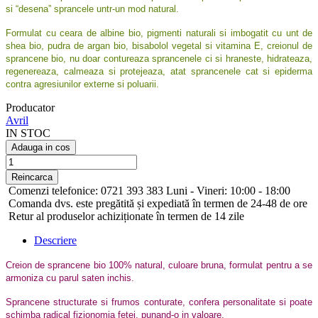
si “desena” sprancele untr-un mod natural.
Formulat cu ceara de albine bio, pigmenti naturali si imbogatit cu unt de
shea bio, pudra de argan bio, bisabolol vegetal si vitamina E, creionul de
sprancene bio, nu doar contureaza sprancenele ci si hraneste, hidrateaza,
regenereaza, calmeaza si protejeaza, atat sprancenele cat si epiderma
contra agresiunilor externe si poluarii.
Producator
Avril
IN STOC
Adauga in cos
Comenzi telefonice: 0721 393 383 Luni - Vineri: 10:00 - 18:00
Comanda dvs. este pregătită și expediată în termen de 24-48 de ore
Retur al produselor achiziționate în termen de 14 zile
Descriere
Creion de sprancene bio 100% natural, culoare bruna, formulat pentru a se
armoniza cu parul saten inchis.
Sprancene structurate si frumos conturate, confera personalitate si poate
schimba radical fizionomia fetei, punand-o in valoare.