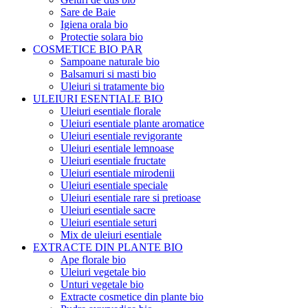
Sare de Baie
Igiena orala bio
Protectie solara bio
COSMETICE BIO PAR
Sampoane naturale bio
Balsamuri si masti bio
Uleiuri si tratamente bio
ULEIURI ESENTIALE BIO
Uleiuri esentiale florale
Uleiuri esentiale plante aromatice
Uleiuri esentiale revigorante
Uleiuri esentiale lemnoase
Uleiuri esentiale fructate
Uleiuri esentiale mirodenii
Uleiuri esentiale speciale
Uleiuri esentiale rare si pretioase
Uleiuri esentiale sacre
Uleiuri esentiale seturi
Mix de uleiuri esentiale
EXTRACTE DIN PLANTE BIO
Ape florale bio
Uleiuri vegetale bio
Unturi vegetale bio
Extracte cosmetice din plante bio