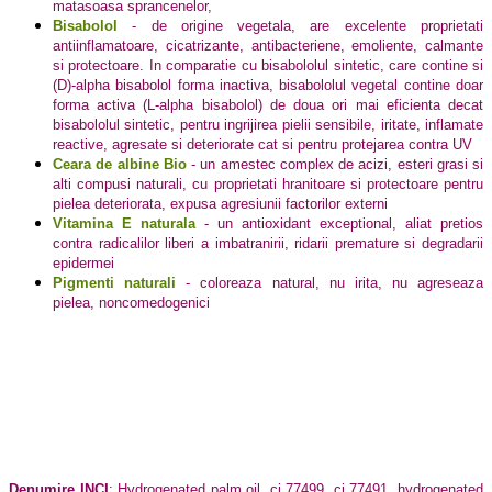
matasoasa sprancenelor,
Bisabolol
- de origine vegetala, are excelente proprietati
antiinflamatoare, cicatrizante, antibacteriene, emoliente, calmante
si protectoare. In comparatie cu bisabololul sintetic, care contine si
(D)-alpha bisabolol forma inactiva, bisabololul vegetal contine doar
forma activa (L-alpha bisabolol) de doua ori mai eficienta decat
bisabololul sintetic, pentru ingrijirea pielii sensibile, iritate, inflamate
reactive, agresate si deteriorate cat si pentru protejarea contra UV
Ceara de albine Bio
- un amestec complex de acizi, esteri grasi si
alti compusi naturali, cu proprietati hranitoare si protectoare pentru
pielea deteriorata, expusa agresiunii factorilor externi
Vitamina E naturala
- un antioxidant exceptional, aliat pretios
contra radicalilor liberi a imbatranirii, ridarii premature si degradarii
epidermei
Pigmenti naturali
- coloreaza natural, nu irita, nu agreseaza
pielea, noncomedogenici
Denumire INCI
: Hydrogenated palm oil, ci 77499, ci 77491, hydrogenated