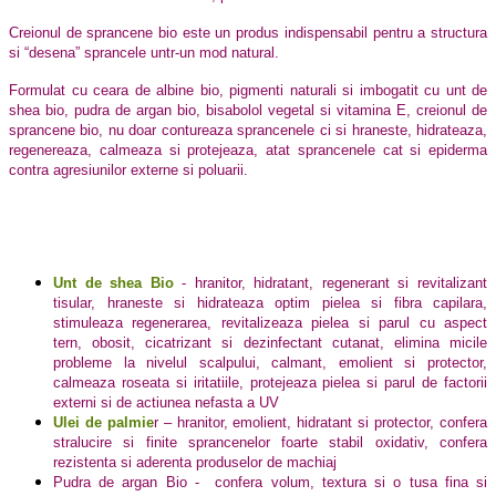
Creionul de sprancene bio este un produs indispensabil pentru a structura
si “desena” sprancele untr-un mod natural.
Formulat cu ceara de albine bio, pigmenti naturali si imbogatit cu unt de
shea bio, pudra de argan bio, bisabolol vegetal si vitamina E, creionul de
sprancene bio, nu doar contureaza sprancenele ci si hraneste, hidrateaza,
regenereaza, calmeaza si protejeaza, atat sprancenele cat si epiderma
contra agresiunilor externe si poluarii.
Unt de shea Bio
- hranitor, hidratant, regenerant si revitalizant
tisular, hraneste si hidrateaza optim pielea si fibra capilara,
stimuleaza regenerarea, revitalizeaza pielea si parul cu aspect
tern, obosit, cicatrizant si dezinfectant cutanat, elimina micile
probleme la nivelul scalpului, calmant, emolient si protector,
calmeaza roseata si iritatiile, protejeaza pielea si parul de factorii
externi si de actiunea nefasta a UV
Ulei de palmie
r – hranitor, emolient, hidratant si protector, confera
stralucire si finite sprancenelor foarte stabil oxidativ, confera
rezistenta si aderenta produselor de machiaj
Pudra de argan Bio -
confera volum, textura si o tusa fina si