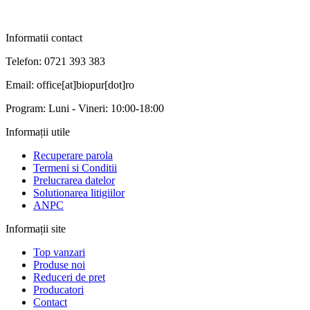
Informatii contact
Telefon: 0721 393 383
Email: office[at]biopur[dot]ro
Program: Luni - Vineri: 10:00-18:00
Informații utile
Recuperare parola
Termeni si Conditii
Prelucrarea datelor
Solutionarea litigiilor
ANPC
Informații site
Top vanzari
Produse noi
Reduceri de pret
Producatori
Contact