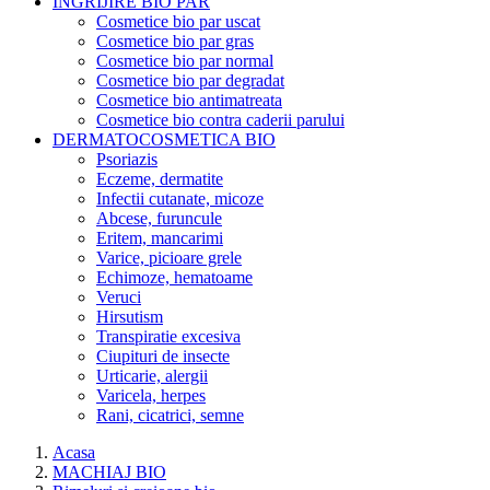
INGRIJIRE BIO PAR
Cosmetice bio par uscat
Cosmetice bio par gras
Cosmetice bio par normal
Cosmetice bio par degradat
Cosmetice bio antimatreata
Cosmetice bio contra caderii parului
DERMATOCOSMETICA BIO
Psoriazis
Eczeme, dermatite
Infectii cutanate, micoze
Abcese, furuncule
Eritem, mancarimi
Varice, picioare grele
Echimoze, hematoame
Veruci
Hirsutism
Transpiratie excesiva
Ciupituri de insecte
Urticarie, alergii
Varicela, herpes
Rani, cicatrici, semne
Acasa
MACHIAJ BIO