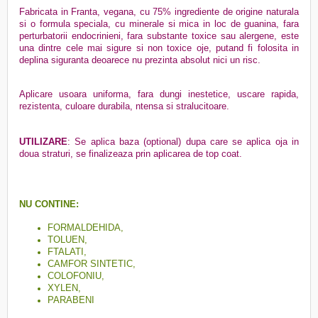
Fabricata in Franta, vegana, cu 75% ingrediente de origine naturala
si o formula speciala, cu minerale si mica in loc de guanina, fara
perturbatorii endocrinieni, fara substante toxice sau alergene, este
una dintre cele mai sigure si non toxice oje, putand fi folosita in
deplina siguranta deoarece nu prezinta absolut nici un risc.
Aplicare usoara uniforma, fara dungi inestetice, uscare rapida,
rezistenta, culoare durabila, ntensa si stralucitoare.
UTILIZARE
: Se aplica baza (optional) dupa care se aplica oja in
doua straturi, se finalizeaza prin aplicarea de top coat.
NU CONTINE:
FORMALDEHIDA,
TOLUEN,
FTALATI,
CAMFOR SINTETIC,
COLOFONIU,
XYLEN,
PARABENI