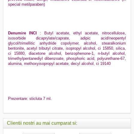
special metilparaben)
Denumire INCI
: Butyl acetate, ethyl acetate, nitrocellulose,
isosorbide dicaprylate/caprate, adipic acid/neopentyl
glycol/trimellitic anhydride copolymer, alcohol, stearalkonium
bentonite, acetyl tributyl citrate, isopropyl alcohol, ci 15850, silica,
ci 15880, diacetone alcohol, benzophenone-1, n-butyl alcohol,
trimethylpentanediyl dibenzoate, phosphoric acid, polyurethane-67,
alumina, methoxyisopropyl acetate, decyl alcohol, ci 19140
Prezentare: sticluta 7 ml.
Clientii nostri au mai cumparat si: