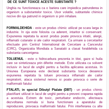
DE CE SUNT TOXICE ACESTE SUBSTANTE ?
Unghia nu functioneaza ca o bariera care impiedica patrunderea in
organism a substantelor toxice. Usor volatile, subtantele chimice
nocive din oja patrund in organism si prin inhalare.
FORMALDEHIDA
- este un produs chimic utilizat pe scara larga in
industrie. In oja este folosita ca aderent, intaritor si conservant.
Expunerea repetata la acest produs poate provoca iritatii, alergii,
inflamatii cutanate si ale cailor respiratorii. Ca urmare a cercetarilor
efectuate prin Centrul International de Cercetare a Cancerului
(CIRC), Organizatia Mondiala a Sanatatii a clasat foraldehida ca
substanta cancerigena
TOLUENUL
- este o hidrocarbura prezenta in titei, gaze si huila
care se sintetizeaza prin diferite metode. Este utilizata ca solvent
inclusiv in lacul de unghii pentru a facilita aplicarea acestuia. In
Uniunea Europeana este declarat substanta toxica deoarece
expunerea repetata la toluen provoaca inflamatii ale cailor
respiratorii, ataca sistemul nervos si poate provoca o serie de
malformatii fatului
FTALATI, in special Dibutyl Ptalate (DBT)
- un produs chimic
plastifiant utilizat in lacul de unghii pentru a preveni craparea rapida
a acestuia. Extrem de toxic, perturbator endocrin, afecteaza
dezvoltarea normala si buna functionare a aparatului de
reproducere, provoaca malformatii fatului. Prin interferarea cu alte