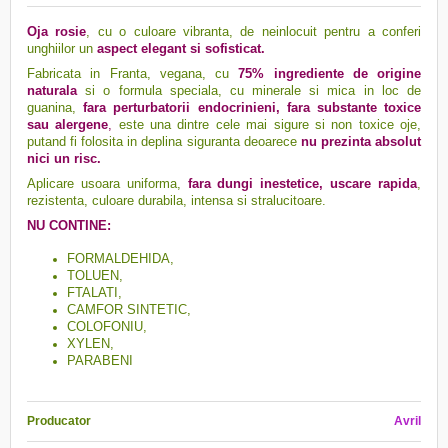
Oja rosie
, cu o culoare vibranta, de neinlocuit pentru a conferi
unghiilor un
aspect elegant si sofisticat.
Fabricata in Franta, vegana, cu
75% ingrediente de origine
naturala
si o formula speciala, cu minerale si mica in loc de
guanina,
fara perturbatorii endocrinieni, fara substante toxice
sau alergene
,
este una dintre cele mai sigure si non toxice oje,
putand fi folosita in deplina siguranta deoarece
nu prezinta absolut
nici un risc.
Aplicare usoara uniforma,
f
ara dungi inestetice, uscare rapida
,
rezistenta, culoare durabila, intensa si stralucitoare.
NU CONTINE:
FORMALDEHIDA,
TOLUEN,
FTALATI,
CAMFOR SINTETIC,
COLOFONIU,
XYLEN,
PARABENI
Producator
Avril