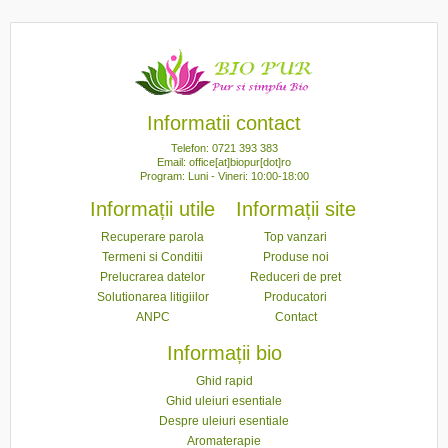
Informatii contact
Telefon: 0721 393 383
Email: office[at]biopur[dot]ro
Program: Luni - Vineri: 10:00-18:00
Informații utile
Informații site
Recuperare parola
Top vanzari
Termeni si Conditii
Produse noi
Prelucrarea datelor
Reduceri de pret
Solutionarea litigiilor
Producatori
ANPC
Contact
Informații bio
Ghid rapid
Ghid uleiuri esentiale
Despre uleiuri esentiale
Aromaterapie