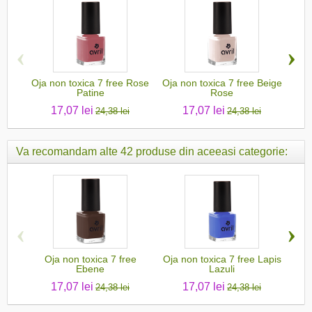
‹
›
Oja non toxica 7 free Rose
Oja non toxica 7 free Beige
Oj
Patine
Rose
17,07 lei
17,07 lei
24,38 lei
24,38 lei
Va recomandam alte 42 produse din aceeasi categorie:
O
‹
›
Oja non toxica 7 free
Oja non toxica 7 free Lapis
Ebene
Lazuli
17,07 lei
17,07 lei
24,38 lei
24,38 lei