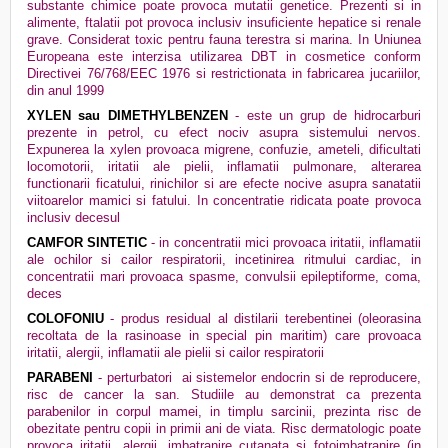
substante chimice poate provoca mutatii genetice. Prezenti si in
alimente, ftalatii pot provoca inclusiv insuficiente hepatice si renale
grave. Considerat toxic pentru fauna terestra si marina. In Uniunea
Europeana este interzisa utilizarea DBT in cosmetice conform
Directivei 76/768/EEC 1976 si restrictionata in fabricarea jucariilor,
din anul 1999
XYLEN sau DIMETHYLBENZEN
- este un grup de hidrocarburi
prezente in petrol, cu efect nociv asupra sistemului nervos.
Expunerea la xylen provoaca migrene, confuzie, ameteli, dificultati
locomotorii, iritatii ale pielii, inflamatii pulmonare, alterarea
functionarii ficatului, rinichilor si are efecte nocive asupra sanatatii
viitoarelor mamici si fatului. In concentratie ridicata poate provoca
inclusiv decesul
CAMFOR SINTETIC
- in concentratii mici provoaca iritatii, inflamatii
ale ochilor si cailor respiratorii, incetinirea ritmului cardiac, in
concentratii mari provoaca spasme, convulsii epileptiforme, coma,
deces
COLOFONIU
- produs residual al distilarii terebentinei (oleorasina
recoltata de la rasinoase in special pin maritim) care provoaca
iritatii, alergii, inflamatii ale pielii si cailor respiratorii
PARABENI
- perturbatori
ai sistemelor endocrin si de reproducere,
risc de cancer la san. Studiile au demonstrat ca prezenta
parabenilor in corpul mamei, in timplu sarcinii, prezinta risc de
obezitate pentru copii in primii ani de viata. Risc dermatologic poate
provoca iritatii, alergii, imbatranire cutanata si fotoimbatranire (in