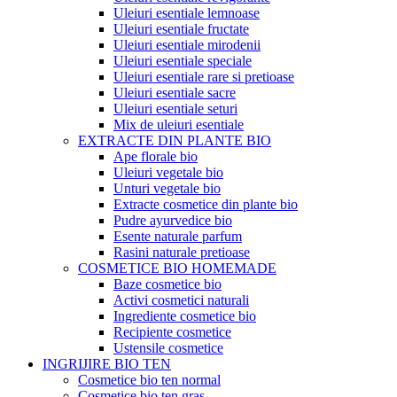
Uleiuri esentiale lemnoase
Uleiuri esentiale fructate
Uleiuri esentiale mirodenii
Uleiuri esentiale speciale
Uleiuri esentiale rare si pretioase
Uleiuri esentiale sacre
Uleiuri esentiale seturi
Mix de uleiuri esentiale
EXTRACTE DIN PLANTE BIO
Ape florale bio
Uleiuri vegetale bio
Unturi vegetale bio
Extracte cosmetice din plante bio
Pudre ayurvedice bio
Esente naturale parfum
Rasini naturale pretioase
COSMETICE BIO HOMEMADE
Baze cosmetice bio
Activi cosmetici naturali
Ingrediente cosmetice bio
Recipiente cosmetice
Ustensile cosmetice
INGRIJIRE BIO TEN
Cosmetice bio ten normal
Cosmetice bio ten gras