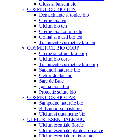
Gloss si balsam bio
COSMETICE BIO TEN
Demachiante si tonice bio
Creme bio ten
Uleiuri bio ten
Creme bio contur ochi
Gomaj si masti bio ten
Tratamente cosmetice bio ten
COSMETICE BIO CORP
Creme si lotiuni bio corp
Uleiuri bio corp
Tratamente cosmetice bio corp
Sapanuri naturale bio
Geluri de dus bio
Sare de Baie
Igiena orala bio
Protectie solara bio
COSMETICE BIO PAR
Sampoane naturale bio
Balsamuri si masti bio
Uleiuri si tratamente bio
ULEIURI ESENTIALE BIO
Uleiuri esentiale florale
Uleiuri esentiale plante aromatice
Uleiuri esentiale revigorante