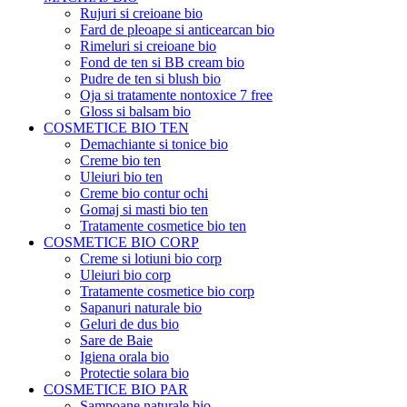
Rujuri si creioane bio
Fard de pleoape si anticearcan bio
Rimeluri si creioane bio
Fond de ten si BB cream bio
Pudre de ten si blush bio
Oja si tratamente nontoxice 7 free
Gloss si balsam bio
COSMETICE BIO TEN
Demachiante si tonice bio
Creme bio ten
Uleiuri bio ten
Creme bio contur ochi
Gomaj si masti bio ten
Tratamente cosmetice bio ten
COSMETICE BIO CORP
Creme si lotiuni bio corp
Uleiuri bio corp
Tratamente cosmetice bio corp
Sapanuri naturale bio
Geluri de dus bio
Sare de Baie
Igiena orala bio
Protectie solara bio
COSMETICE BIO PAR
Sampoane naturale bio