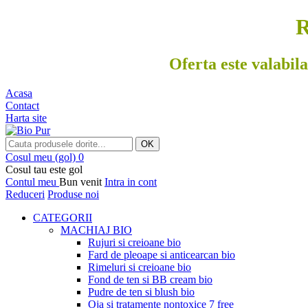
R
Oferta este valabila
Acasa
Contact
Harta site
OK
Cosul meu
(gol)
0
Cosul tau este gol
Contul meu
Bun venit
Intra in cont
Reduceri
Produse noi
CATEGORII
MACHIAJ BIO
Rujuri si creioane bio
Fard de pleoape si anticearcan bio
Rimeluri si creioane bio
Fond de ten si BB cream bio
Pudre de ten si blush bio
Oja si tratamente nontoxice 7 free