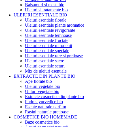
Balsamuri si masti bio
Uleiuri si tratamente bio
ULEIURI ESENTIALE BIO
Uleiuri esentiale florale
Uleiuri esentiale plante aromatice
Uleiuri esentiale revigorante
Uleiuri esentiale lemnoase
Uleiuri esentiale fructate
Uleiuri esentiale mirodenii
Uleiuri esentiale speciale
Uleiuri esentiale rare si pretioase
Uleiuri esentiale sacre
Uleiuri esentiale seturi
Mix de uleiuri esentiale
EXTRACTE DIN PLANTE BIO
Ape florale bio
Uleiuri vegetale bio
Unturi vegetale bio
Extracte cosmetice din plante bio
Pudre ayurvedice bio
Esente naturale parfum
Rasini naturale pretioase
COSMETICE BIO HOMEMADE
Baze cosmetice bio