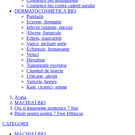
Cosmetice bio antimatreata
Cosmetice bio contra caderii parului
DERMATOCOSMETICA BIO
Psoriazis
Eczeme, dermatite
Infectii cutanate, micoze
Abcese, furuncule
Eritem, mancarimi
Varice, picioare grele
Echimoze, hematoame
Veruci
Hirsutism
Transpiratie excesiva
Ciupituri de insecte
Urticarie, alergii
Varicela, herpes
Rani, cicatrici, semne
Acasa
MACHIAJ BIO
Oja si tratamente nontoxice 7 free
Blush pentru unghii 7 Free Hibiscus
CATEGORII
MACHIAJ BIO