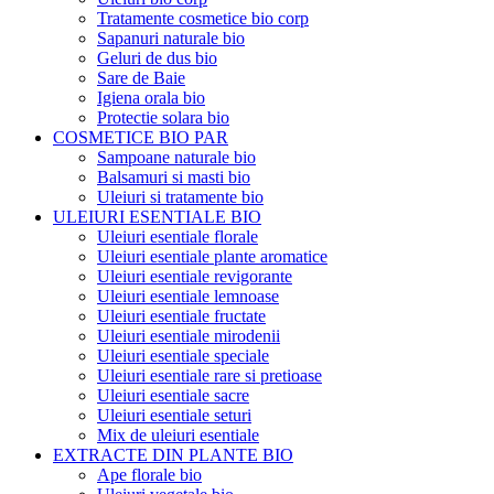
Tratamente cosmetice bio corp
Sapanuri naturale bio
Geluri de dus bio
Sare de Baie
Igiena orala bio
Protectie solara bio
COSMETICE BIO PAR
Sampoane naturale bio
Balsamuri si masti bio
Uleiuri si tratamente bio
ULEIURI ESENTIALE BIO
Uleiuri esentiale florale
Uleiuri esentiale plante aromatice
Uleiuri esentiale revigorante
Uleiuri esentiale lemnoase
Uleiuri esentiale fructate
Uleiuri esentiale mirodenii
Uleiuri esentiale speciale
Uleiuri esentiale rare si pretioase
Uleiuri esentiale sacre
Uleiuri esentiale seturi
Mix de uleiuri esentiale
EXTRACTE DIN PLANTE BIO
Ape florale bio