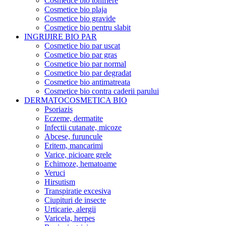
Cosmetice bio tonifiere
Cosmetice bio plaja
Cosmetice bio gravide
Cosmetice bio pentru slabit
INGRIJIRE BIO PAR
Cosmetice bio par uscat
Cosmetice bio par gras
Cosmetice bio par normal
Cosmetice bio par degradat
Cosmetice bio antimatreata
Cosmetice bio contra caderii parului
DERMATOCOSMETICA BIO
Psoriazis
Eczeme, dermatite
Infectii cutanate, micoze
Abcese, furuncule
Eritem, mancarimi
Varice, picioare grele
Echimoze, hematoame
Veruci
Hirsutism
Transpiratie excesiva
Ciupituri de insecte
Urticarie, alergii
Varicela, herpes