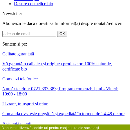
Despre cosmetice bio
Newsletter
Aboneaza-te daca doresti sa fii informat(a) despre noutati/reduceri
Suntem si pe:
Calitate garantată
Vă garantăm calitatea și originea produselor. 100% naturale,
certificate bio
Comenzi telefonice
Număr telefon: 0721 393 383; Program comenzi: Luni - Vineri:
10:00 - 18:00
Livrare, transport si retur
Comanda dvs. este pregătită și expediată în termen de 24-48 de ore
Asistență clienți
Biopur.ro utilizează cookie-uri pentru conținut, rețele sociale și