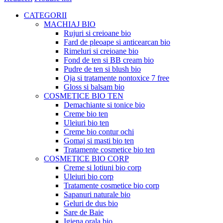
CATEGORII
MACHIAJ BIO
Rujuri si creioane bio
Fard de pleoape si anticearcan bio
Rimeluri si creioane bio
Fond de ten si BB cream bio
Pudre de ten si blush bio
Oja si tratamente nontoxice 7 free
Gloss si balsam bio
COSMETICE BIO TEN
Demachiante si tonice bio
Creme bio ten
Uleiuri bio ten
Creme bio contur ochi
Gomaj si masti bio ten
Tratamente cosmetice bio ten
COSMETICE BIO CORP
Creme si lotiuni bio corp
Uleiuri bio corp
Tratamente cosmetice bio corp
Sapanuri naturale bio
Geluri de dus bio
Sare de Baie
Igiena orala bio