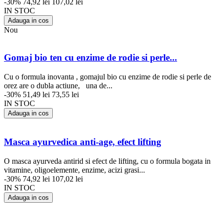
-30%
74,92 lei
107,02 lei
IN STOC
Adauga in cos
Nou
Gomaj bio ten cu enzime de rodie si perle...
Cu o formula inovanta , gomajul bio cu enzime de rodie si perle de
orez are o dubla actiune, una de...
-30%
51,49 lei
73,55 lei
IN STOC
Adauga in cos
Masca ayurvedica anti-age, efect lifting
O masca ayurveda antirid si efect de lifting, cu o formula bogata in
vitamine, oligoelemente, enzime, acizi grasi...
-30%
74,92 lei
107,02 lei
IN STOC
Adauga in cos