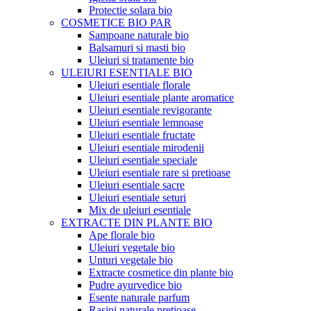
Protectie solara bio
COSMETICE BIO PAR
Sampoane naturale bio
Balsamuri si masti bio
Uleiuri si tratamente bio
ULEIURI ESENTIALE BIO
Uleiuri esentiale florale
Uleiuri esentiale plante aromatice
Uleiuri esentiale revigorante
Uleiuri esentiale lemnoase
Uleiuri esentiale fructate
Uleiuri esentiale mirodenii
Uleiuri esentiale speciale
Uleiuri esentiale rare si pretioase
Uleiuri esentiale sacre
Uleiuri esentiale seturi
Mix de uleiuri esentiale
EXTRACTE DIN PLANTE BIO
Ape florale bio
Uleiuri vegetale bio
Unturi vegetale bio
Extracte cosmetice din plante bio
Pudre ayurvedice bio
Esente naturale parfum
Rasini naturale pretioase