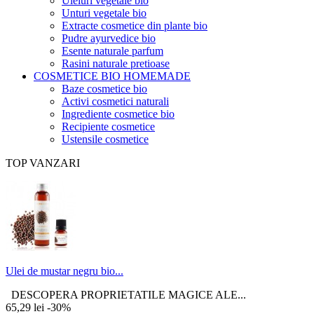
Uleiuri vegetale bio
Unturi vegetale bio
Extracte cosmetice din plante bio
Pudre ayurvedice bio
Esente naturale parfum
Rasini naturale pretioase
COSMETICE BIO HOMEMADE
Baze cosmetice bio
Activi cosmetici naturali
Ingrediente cosmetice bio
Recipiente cosmetice
Ustensile cosmetice
TOP VANZARI
Ulei de mustar negru bio...
DESCOPERA PROPRIETATILE MAGICE ALE...
65,29 lei
-30%