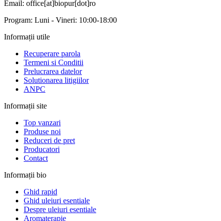
Email: office[at]biopur[dot]ro
Program: Luni - Vineri: 10:00-18:00
Informații utile
Recuperare parola
Termeni si Conditii
Prelucrarea datelor
Solutionarea litigiilor
ANPC
Informații site
Top vanzari
Produse noi
Reduceri de pret
Producatori
Contact
Informații bio
Ghid rapid
Ghid uleiuri esentiale
Despre uleiuri esentiale
Aromaterapie