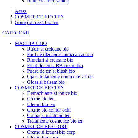
Rani, cicatrici, semne
Acasa
COSMETICE BIO TEN
Gomaj si masti bio ten
CATEGORII
MACHIAJ BIO
Rujuri si creioane bio
Fard de pleoape si anticearcan bio
Rimeluri si creioane bio
Fond de ten si BB cream bio
Pudre de ten si blush bio
Oja si tratamente nontoxice 7 free
Gloss si balsam bio
COSMETICE BIO TEN
Demachiante si tonice bio
Creme bio ten
Uleiuri bio ten
Creme bio contur ochi
Gomaj si masti bio ten
Tratamente cosmetice bio ten
COSMETICE BIO CORP
Creme si lotiuni bio corp
Uleiuri bio corp