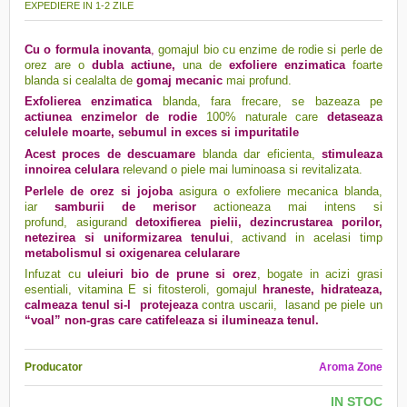
EXPEDIERE IN 1-2 ZILE
Cu o formula inovanta
,
gomajul bio cu enzime de rodie si perle de
orez are o
dubla actiune,
una de
exfoliere enzimatica
foarte
blanda si cealalta de
gomaj mecanic
mai profund.
Exfolierea enzimatica
blanda, fara frecare, se bazeaza pe
actiunea enzimelor de rodie
100% naturale care
detaseaza
celulele moarte, sebumul in exces si impuritatile
Acest proces de descuamare
blanda dar eficienta,
stimuleaza
innoirea celulara
relevand o piele mai luminoasa si revitalizata.
Perlele de orez si jojoba
asigura o exfoliere mecanica blanda,
iar
samburii de merisor
actioneaza mai intens si
profund,
asigurand
detoxifierea pielii, dezincrustarea porilor,
netezirea si uniformizarea tenului
,
activand in acelasi timp
metabolismul si oxigenarea celularare
Infuzat cu
uleiuri bio de prune si orez
,
bogate in acizi grasi
esentiali, vitamina E si fitosteroli,
gomajul
hraneste, hidrateaza,
calmeaza tenul si-l protejeaza
contra uscarii, lasand pe piele un
“voal” non-gras care catifeleaza si ilumineaza tenul.
Producator
Aroma Zone
IN STOC