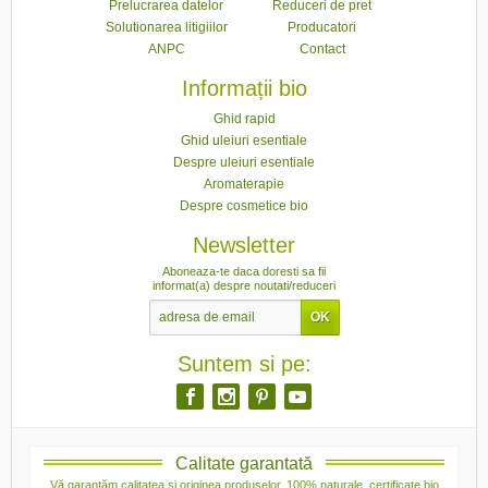
Prelucrarea datelor
Reduceri de pret
Solutionarea litigiilor
Producatori
ANPC
Contact
Informații bio
Ghid rapid
Ghid uleiuri esentiale
Despre uleiuri esentiale
Aromaterapie
Despre cosmetice bio
Newsletter
Aboneaza-te daca doresti sa fii
informat(a) despre noutati/reduceri
Suntem si pe:
Calitate garantată
Vă garantăm calitatea și originea produselor. 100% naturale, certificate bio