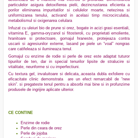
particulelor asigura detoxifierea pielii, dezincrustarea eficienta a
porilor eliminarea impuritatilor si celulelor moarte, netezirea si
uniformizarea tenului, activand in acelasi timp microcirculatia,
metabolismul si oxigenarea celulara
Infuzat cu uleiuri bio de prune si orez, bogate in acizi grasi esentiali,
vitamina E, gamma-oryzanol si fitosteroli, cu proprietati emoliente,
hranitoare si protectoare, gomajul hraneste, protejeaza contra
uscarii si agresiunilor externe, lasand pe piele un “voal” nongras
care catifeleaza si ilumineaza tenul.
Gomajul cu enzime de rodie si perle de orez este adaptat tuturor
tipurilor de ten, dar in special tenurilor lipsite de stralucire si
vitalitate, neunforme si cu imperfectiuni.
Cu textura gel, invaluitoare si delicata,.aceasta dubla exfoliere cu
eficacitate clinic demonstrata are un efect remarcabil de “new
skin”. si pregateste tenul pentru a absorbi mai bine si in profunzime
produsele de ingrijire aplicate ulterior.
CE CONTINE
Enzime de rodie
Perle din ceara de orez
Perle de jojoba