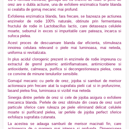
orez are o dubla actiune,
una de exfoliere enzimatica foarte blanda
si cealalta de gomaj mecanic mai profund.
Exfolierea enzimatica blanda, fara frecare, se bazeaza pe actiunea
enzimelor de rodie 100% naturale, obtinute prin fermentarea
fructului de rodie in Lactobacillus lactis, care detaseaza celulele
moarte, sebumul in exces si impuritatile care pateaza, incarca si
sufoca pielea.
Acest proces de descuamare blanda dar eficienta, stimuleaza
innoirea celulara relevand o piele mai luminoasa, mai neteda,
uniforma si revitalizata.
In plus acidul clorogenic prezent in enzimele de rodie impreuna cu
extractul de gremil puternic antiinflamatoare, antimicrobiene si
antioxidante, calmeaza, purifica si decongestioneaza pielea, ceea
ce convine de minune tenulurilor sensibile.
Gomajul mecanic cu perle de orez, jojoba si samburi de merisor
actioneaza prin frecare atat la suprafata pielii cat si in profunzime,
lasand pielea fina, luminoasa si vizibil mai neteda
Sinergia dintre perlele de orez si cele de jojoba asigura o exfoliere
mecanica blanda. Perlele de orez obtinute din ceara de orez sunt
particule sferice care ruleaza pe piele eliminand delicat celulele
moarte si purificand pielea, iar perlele de jojoba perfect sferice
exfoliaza suprafata cutanata.
La acestea se adauga samburii de merisor macinati fin, care
actioneaza de o maniera mai intensa si profunda. Dimensiunea