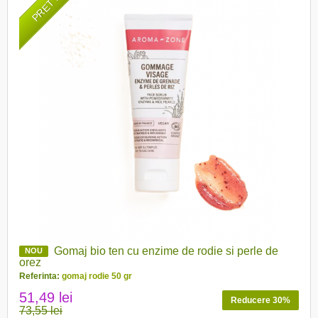
Gomaj bio ten cu enzime de rodie si perle de
NOU
orez
Referinta:
gomaj rodie 50 gr
51,49 lei
Reducere 30%
73,55 lei