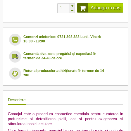
Adauga in cos
Comenzi telefonice: 0721 393 383 Luni - Vineri:
10:00 - 18:00
Comanda dvs. este pregătită și expediată în
termen de 24-48 de ore
Retur al produselor achiziționate în termen de 14
zile
Descriere
Gomajul este o procedura cosmetica esentiala pentru curatarea in
profunzime si detoxifierea pielii, cat si pentru oxigenarea si
stimularea innoirii celulare.
Cu o formula inovanta, gomajul bio cu enzime de rodie si perle de