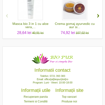
‹
›
Masca bio 3 in 1 cu aloe
Crema gomaj ayurvedic cu
Ma
vera,...
aur si...
28,64 lei
74,92 lei
40,91 lei
107,02 lei
Informatii contact
Telefon: 0721 393 383
Email: office[at]biopur[dot]ro
Program: Luni - Vineri: 10:00-18:00
Informații utile
Informații site
Recuperare parola
Top vanzari
Termeni si Conditii
Produse noi