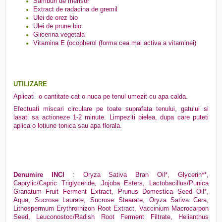
Samburi de merisor
Extract de radacina de gremil
Ulei de orez bio
Ulei de prune bio
Glicerina vegetala
Vitamina E (ocopherol (forma cea mai activa a vitaminei)
UTILIZARE
Aplicati o cantitate cat o nuca pe tenul umezit cu apa calda.
Efectuati miscari circulare pe toate suprafata tenului, gatului si
lasati sa actioneze 1-2 minute. Limpeziti pielea, dupa care puteti
aplica o lotiune tonica sau apa florala.
Denumire INCI
: Oryza Sativa Bran Oil*, Glycerin**,
Caprylic/Capric Triglyceride, Jojoba Esters, Lactobacillus/Punica
Granatum Fruit Ferment Extract, Prunus Domestica Seed Oil*,
Aqua, Sucrose Laurate, Sucrose Stearate, Oryza Sativa Cera,
Lithospermum Erythrorhizon Root Extract, Vaccinium Macrocarpon
Seed, Leuconostoc/Radish Root Ferment Filtrate, Helianthus