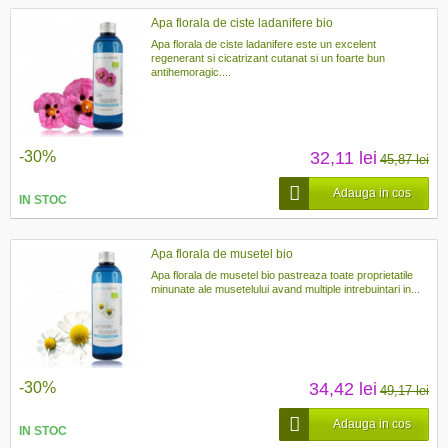
Apa florala de ciste ladanifere bio
Apa florala de ciste ladanifere este un excelent
regenerant si cicatrizant cutanat si un foarte bun
antihemoragic....
-30%
32,11 lei
45,87 lei
Adauga in cos
IN STOC
Apa florala de musetel bio
Apa florala de musetel bio pastreaza toate proprietatile
minunate ale musetelului avand multiple intrebuintari in...
-30%
34,42 lei
49,17 lei
Adauga in cos
IN STOC