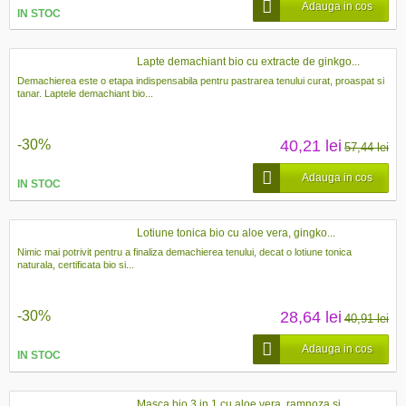
Adauga in cos
IN STOC
Lapte demachiant bio cu extracte de ginkgo...
Demachierea este o etapa indispensabila pentru pastrarea tenului curat, proaspat si
tanar. Laptele demachiant bio...
-30%
40,21 lei
57,44 lei
Adauga in cos
IN STOC
Lotiune tonica bio cu aloe vera, gingko...
Nimic mai potrivit pentru a finaliza demachierea tenului, decat o lotiune tonica
naturala, certificata bio si...
-30%
28,64 lei
40,91 lei
Adauga in cos
IN STOC
Masca bio 3 in 1 cu aloe vera, ramnoza si...