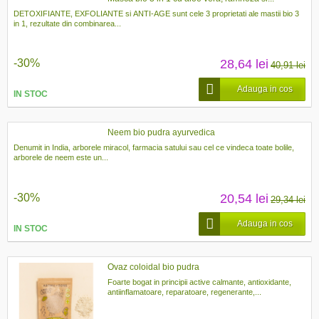
DETOXIFIANTE, EXFOLIANTE si ANTI-AGE sunt cele 3 proprietati ale mastii bio 3
in 1, rezultate din combinarea...
-30%
28,64 lei
40,91 lei
Adauga in cos
IN STOC
Neem bio pudra ayurvedica
Denumit in India, arborele miracol, farmacia satului sau cel ce vindeca toate bolile,
arborele de neem este un...
-30%
20,54 lei
29,34 lei
Adauga in cos
IN STOC
Ovaz coloidal bio pudra
Foarte bogat in principii active calmante, antioxidante,
antiinflamatoare, reparatoare, regenerante,...