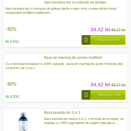
Apa micelara bio cu extracte de ginkgo...
Apa micelara bio cu extracte de ginkgo biloba si aloe vera, curata eficient tenul,
respectand echilibrul epidermei,...
-30%
34,42 lei
49,17 lei
Adauga in cos
IN STOC
Baza de machiaj bio primer matifiant
Cu o formula inovatoare si 100% naturala , baza de machiaj bio poate fi folosita atat
ca primer cat si ca o...
-30%
34,42 lei
49,17 lei
Adauga in cos
IN STOC
Baza lavanta bio 3 in 1
Baza lavanta bio neutra 3 in 1, o formula de exceptie, rar
intalnita cu 100% ingrediente de origine naturala si...