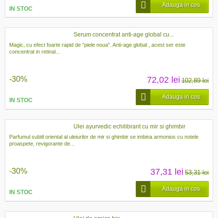
Adauga in cos
IN STOC
Serum concentrat anti-age global cu...
Magic, cu efect foarte rapid de “piele noua”. Anti-age global , acest ser este
concentrat in retinal...
-30%
72,02 lei
102,89 lei
Adauga in cos
IN STOC
Ulei ayurvedic echilibrant cu mir si ghimbir
Parfumul subtil oriental al uleiurilor de mir si ghimbir se imbina armonios cu notele
proaspete, revigorante de...
-30%
37,31 lei
53,31 lei
Adauga in cos
IN STOC