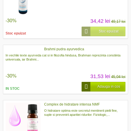
-30%
34,42 lei
49,17 lei
Stoc epuizat
Stoc epuizat
Brahmi pudra ayurvedica
In vechile texte ayurveda cat si in filozofia hindusa, Brahman reprezinta constiinta
universala, iar Brahmi...
-30%
31,53 lei
45,04 lei
Adauga in cos
IN STOC
Complex de hidratare intensa NMF
O hidratare optima este secretul mentinerii pielii fine,
suple si prevenirii aparitiei ridurilor. Fiziologic,...