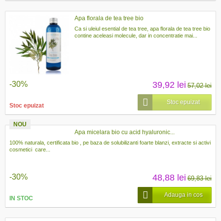
Apa florala de tea tree bio
Ca si uleiul esential de tea tree, apa florala de tea tree bio
contine aceleasi molecule, dar in concentratie mai...
-30%
39,92 lei
57,02 lei
Stoc epuizat
Stoc epuizat
NOU
Apa micelara bio cu acid hyaluronic...
100% naturala, certificata bio , pe baza de solubilizanti foarte blanzi, extracte si activi
cosmetici care...
-30%
48,88 lei
69,83 lei
Adauga in cos
IN STOC