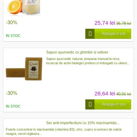
-30%
25,74 lei
36,78 lei
Adauga in cos
IN STOC
Sapun ayurvedic cu ghimbir si vetiver
Sapun ayurvedic natural, preparat manual la rece,
incarcat de activi biologici pretiosi si imbogatit cu uleiuri...
-30%
28,64 lei
40,91 lei
Adauga in cos
IN STOC
Ser anti-imperfectiuni cu 10% niacinamida...
Foarte concentrat in niacinamida (vitamina B3), zinc, cupru si extract de salcie
neagra, serul regleaza...