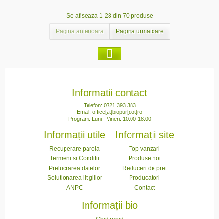
Se afiseaza 1-28 din 70 produse
Pagina anterioara
Pagina urmatoare
Informatii contact
Telefon: 0721 393 383
Email: office[at]biopur[dot]ro
Program: Luni - Vineri: 10:00-18:00
Informații utile
Informații site
Recuperare parola
Top vanzari
Termeni si Conditii
Produse noi
Prelucrarea datelor
Reduceri de pret
Solutionarea litigiilor
Producatori
ANPC
Contact
Informații bio
Ghid rapid