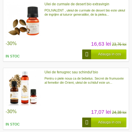
Ulei de curmale de desert bio extravirgin
POLIVALENT , uleiul de curmale de desert bio este uleiul
de ingrijire al tuturor generatiilor, de la pielea...
-30%
16,63 lei
23,76 lei
Adauga in cos
IN STOC
Ulei de fenugrec sau schinduf bio
Pentru o piele noua ca de bebelus. Secret de frumusete
al femeilor din Orient, uleiul de schiduf este un...
-30%
17,07 lei
24,38 lei
Adauga in cos
IN STOC