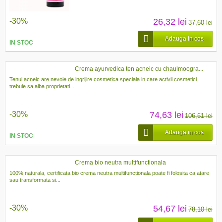
-30%
26,32 lei
37,60 lei
Adauga in cos
IN STOC
Crema ayurvedica ten acneic cu chaulmoogra...
Tenul acneic are nevoie de ingrijire cosmetica speciala in care activii cosmetici
trebuie sa aiba proprietati...
-30%
74,63 lei
106,61 lei
Adauga in cos
IN STOC
Crema bio neutra multifunctionala
100% naturala, certificata bio crema neutra multifunctionala poate fi folosita ca atare
sau transformata si...
-30%
54,67 lei
78,10 lei