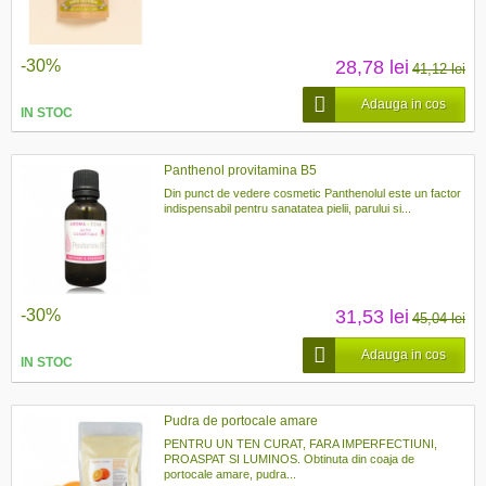
-30%
28,78 lei
41,12 lei
Adauga in cos
IN STOC
Panthenol provitamina B5
Din punct de vedere cosmetic Panthenolul este un factor
indispensabil pentru sanatatea pielii, parului si...
-30%
31,53 lei
45,04 lei
Adauga in cos
IN STOC
Pudra de portocale amare
PENTRU UN TEN CURAT, FARA IMPERFECTIUNI,
PROASPAT SI LUMINOS. Obtinuta din coaja de
portocale amare, pudra...