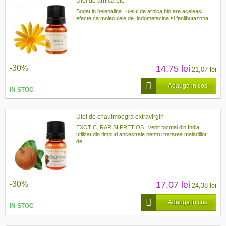
Ulei de arnica bio
Bogat in helenalina , uleiul de arnica bio are aceleasi
efecte ca moleculele de indometacina si fenilbutazona...
-30%
14,75 lei
21,07 lei
Adauga in cos
IN STOC
Ulei de chaulmoogra extravirgin
EXOTIC, RAR SI PRETIOS , venit tocmai din India,
utilizat din timpuri ancestrale pentru tratarea maladiilor
de...
-30%
17,07 lei
24,38 lei
Adauga in cos
IN STOC