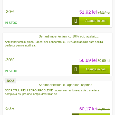
-30%
51,92 lei
74,17 lei
Adauga in cos
IN STOC
Ser antiimperfectiuni cu 10% acid azelaic...
Anti-imperfectiuni global , acest ser concentrat cu 10% acid azelaic este solutia
perfecta pentru ingrijirea...
-30%
56,69 lei
80,99 lei
Adauga in cos
IN STOC
NOU
Ser imperfectiuni cu agarikon, aspirina...
SECRETUL PIELII ZERO PROBLEME , acest ser actioneaza de o maniera
complexa asupra unei ample diversitati de...
-30%
60,17 lei
85,95 lei