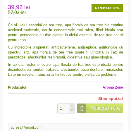
39,92 lei
Reducere 30%
57,02 lei
Ca si uleiul esential de tea tree, apa florala de tea tree bio contine
aceleasi molecule, dar in concentratie mai mica, fiind ideala atat
pentru persoanele cu risc alergic la uleiul esential de tea tree cat si
pentru copii.
Cu incredibile proprietati antibacteriene, antiseptice, antifungice cu
spectru larg, apa florala de tea tree poate fi utilizata in caz de
parazitoze, afectiunilor respiratorii, digestive sau ginecologice.
In aplicatii externe locale, apa florala de tea tree este ideala pentru
dezinfectarea ranilor, tratarea afectiunilor buco-dentare, micozelor.
Este un excelent tonic si antiinfectios pentru pielea cu probleme.
Producator
Aroma Zone
Stoc epuizat
Adauga in cos