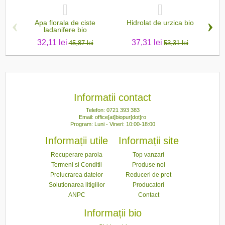
‹
›
Apa florala de ciste
Hidrolat de urzica bio
Apa
ladanifere bio
32,11 lei
37,31 lei
45,87 lei
53,31 lei
Informatii contact
Telefon: 0721 393 383
Email: office[at]biopur[dot]ro
Program: Luni - Vineri: 10:00-18:00
Informații utile
Informații site
Recuperare parola
Top vanzari
Termeni si Conditii
Produse noi
Prelucrarea datelor
Reduceri de pret
Solutionarea litigiilor
Producatori
ANPC
Contact
Informații bio