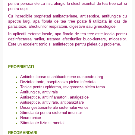
pentru persoanele cu risc alergic la uleiul esential de tea tree cat si
pentru copii.
Cu incredibile proprietati antibacteriene, antiseptice, antifungice cu
spectru larg, apa florala de tea tree poate fi utilizata in caz de
parazitoze, afectiunilor respiratorii, digestive sau ginecologice.
In aplicatii externe locale, apa florala de tea tree este ideala pentru
dezinfectarea ranilor, tratarea afectiunilor buco-dentare, micozelor.
Este un excelent tonic si antiinfectios pentru pielea cu probleme.
PROPRIETATI
Antiinfectioase si antibacteriene cu spectru larg
Dezinfectante, aseptizeaza pielea infectata
Tonice pentru epiderma, revigoreaza pielea terna
Antifungice, antivirale
Antiseptice, antiinflamatorii, analgezice
Antiseptice, antivirale, antiparazitare
Decongestionante ale sistemului venos
Stimulante pentru sistemul imunitar
Neurotonice
Stimulante fizic si mental
RECOMANDARI