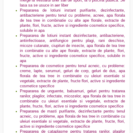
merge la vestiarul unei sali de sport, la o piscina publica. Se
lasa sa se usuce in aer liber
Prepararea de lotiuni instant purifiante, dezinfectante,
antibacteriene pentru tenul cu probleme, acnee, apa florala
de tea tree in combinatie cu alte ape florale, extracte de
plante, flori, fructe, active si ingrediente cosmetice specifice,
solubile in apa
Prepararea de lotiuni instant dezinfectante, antibacteriene,
antiinfectioase, antifungice pentru plagi, rani deschise,
micoze cutanate, ciupituri de insecte, apa florala de tea tree
in combinatie cu alte ape florale, extracte de plante, flori,
fructe, active si ingrediente cosmetice specifice, solubile in
apa
Prepararea de cosmetice pentru tenul acneic, cu probleme:
creme, lapte, serumuri, geluri de corp, geluri de dus, apa
florala de tea tree in combinatie cu uleiuri esentiale si
vegetale, extracte de plante, fructe flori, active si ingrediente
cosmetice specifice
Prepararea de unguente, balsamuri, geluri pentru tratarea
ranilor, plagilor, infectate, micozelor, apa florala de tea tree in
combinatie cu uleiuri esentiale si vegetale, extracte de
plante, fructe, flori, active si ingrediente cosmetice specifice
Prepararea de masti purifiante, dezinfectante pentru tenul
acneic, cu probleme, apa florala de tea tree in combinatie cu
uleiuri esentiale si vegetale, extracte de plante, fructe, flori,
active si ingrediente cosmetice specifice
Prepararea de cataplasme pentru tratarea ranilor, plagilor