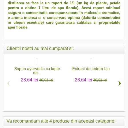
distilarea se face la un raport de 1/1 (un kg de plante, petale
pentru a obtine 1 litru de apa florala). Acest raport minimal
asigura o concentratie corespunzatoare in molecule aromatice,
o aroma intensa si o conservare optima (datorita concentratiei
in uleiuri esentiale) care garanteaza calitatea si proprietatile
apei florale.
Clientii nostri au mai cumparat si:
Sapun ayurvedic cu lapte
Extract de iedera bio
Oja
de...
‹
›
28,64 lei
28,64 lei
40,91 lei
40,91 lei
Va recomandam alte 4 produse din aceeasi categorie: