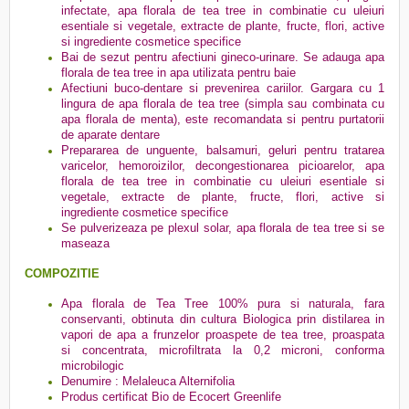
infectate, apa florala de tea tree in combinatie cu uleiuri
esentiale si vegetale, extracte de plante, fructe, flori, active
si ingrediente cosmetice specifice
Bai de sezut pentru afectiuni gineco-urinare. Se adauga apa
florala de tea tree in apa utilizata pentru baie
Afectiuni buco-dentare si prevenirea cariilor. Gargara cu 1
lingura de apa florala de tea tree (simpla sau combinata cu
apa florala de menta), este recomandata si pentru purtatorii
de aparate dentare
Prepararea de unguente, balsamuri, geluri pentru tratarea
varicelor, hemoroizilor, decongestionarea picioarelor, apa
florala de tea tree in combinatie cu uleiuri esentiale si
vegetale, extracte de plante, fructe, flori, active si
ingrediente cosmetice specifice
Se pulverizeaza pe plexul solar, apa florala de tea tree si se
maseaza
COMPOZITIE
Apa florala de Tea Tree 100% pura si naturala, fara
conservanti, obtinuta din cultura Biologica prin distilarea in
vapori de apa a frunzelor proaspete de tea tree, proaspata
si concentrata, microfiltrata la 0,2 microni, conforma
microbilogic
Denumire : Melaleuca Alternifolia
Produs certificat Bio de Ecocert Greenlife