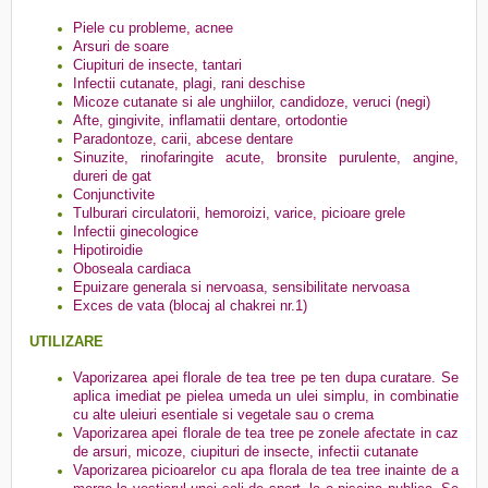
Piele cu probleme, acnee
Arsuri de soare
Ciupituri de insecte, tantari
Infectii cutanate, plagi, rani deschise
Micoze cutanate si ale unghiilor, candidoze, veruci (negi)
Afte, gingivite, inflamatii dentare, ortodontie
Paradontoze, carii, abcese dentare
Sinuzite, rinofaringite acute, bronsite purulente, angine,
dureri de gat
Conjunctivite
Tulburari circulatorii, hemoroizi, varice, picioare grele
Infectii ginecologice
Hipotiroidie
Oboseala cardiaca
Epuizare generala si nervoasa, sensibilitate nervoasa
Exces de vata (blocaj al chakrei nr.1)
UTILIZARE
Vaporizarea apei florale de tea tree pe ten dupa curatare. Se
aplica imediat pe pielea umeda un ulei simplu, in combinatie
cu alte uleiuri esentiale si vegetale sau o crema
Vaporizarea apei florale de tea tree pe zonele afectate in caz
de arsuri, micoze, ciupituri de insecte, infectii cutanate
Vaporizarea picioarelor cu apa florala de tea tree inainte de a