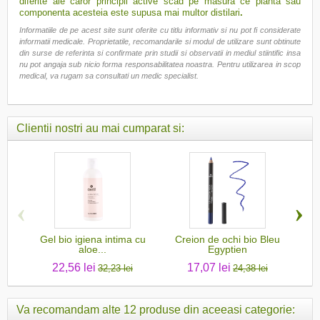
diferite ale caror principii active scad pe masura ce planta sau
componenta acesteia este supusa mai multor distilari
.
Informatiile de pe acest site sunt oferite cu titlu informativ si nu pot fi considerate
informatii medicale. Proprietatile, recomandarile si modul de utilizare sunt obtinute
din surse de referinta si confirmate prin studii si observatii in mediul stiintific insa
nu pot angaja sub nicio forma responsabilitatea noastra. Pentru utilizarea in scop
medical, va rugam sa consultati un medic specialist.
Clientii nostri au mai cumparat si:
‹
›
Gel bio igiena intima cu
Creion de ochi bio Bleu
Ulei
aloe...
Egyptien
22,56 lei
17,07 lei
32,23 lei
24,38 lei
Va recomandam alte 12 produse din aceeasi categorie: