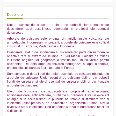
Descriere
Uleiul esential de cuisoare obtinut din bobocii florali inainte de
deschidere, apoi uscati este adevaratul si pretiosul ulei esential
de cuisoare.
Arborele de cuisoare este originar din micile insule vulcanice ale
arhipelagului Indonezian. In prezent, arborele de cuisoare este cultivat
industrial in Tanzania, Madagascar si Indonezia.
Cuisoarele, alaturi de scortisoara si nucsoara fac parte din mirodeniile
orientale rare si extrem de scumpe in Evul Mediu. Folosite de milenii
in Orient, originea lor geografica a fost un tabu multa vreme pentru
occidentali. De abia dupa colonizarea portugheza si apoi olandeza,
pretioasele cuisoare au fost exportate in Europa.
Sunt cunoscute doua tipuri de uleiuri esentiale de cuisoare obtinute din
arborele de cuisoare. Uleiul esential de cuisoare obtinut din bobocii
florali de cuisoare si uleiul esential de cuisoare obtinut din frunzele
arborelui de cuisoare.
Uleiul de cuisoare are extraordinare proprietati antiinfectioase,
antiinflamatoare, antibacteriere, purifiante si drenante. Este un excelent
antalgic si in acelasi timp un puternic neurotonic si stimulant fizic si
intelectual, aliat pretios si de neinlocuit al organismului uman, atat la
nivel fizic cat si intelectual, fiind un remediu ideal in numeroase afectiuni
si disfunctii.