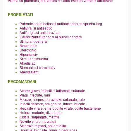
Aroma sa puternica, balsamica si calda este un veritabil afrodisiac.
PROPRIETATI
Puternic antiinfectios si antibacterian cu spectru larg
Antiviral si antiseptic
Antifungic si antiparazitar
Cauterizant cutanat si al pulpei dentare
Stimulant general
Neurotonic
Uterotonic
Hipertensiv
Stimulant imunitar
Afrodisiac
Stomahic si carminativ
Anesteziant
RECOMANDARI
Acnee grava, infectii si inflamatii cutanate
Plagi infectate, rani
Micoze, herpes, parazitoze cutanate, raie
Infectii dentare, amigdalite, infectii bucale
Hepatite virale, enterocolite virale, colite bacteriene
Holera, malarie, dizenterie
Cistite, salpingite, metrite
Nevrite virale, nevralgii
Scleroza in placi, poliomielita
Sinuzite, bronsite, gripa, tuberculoza