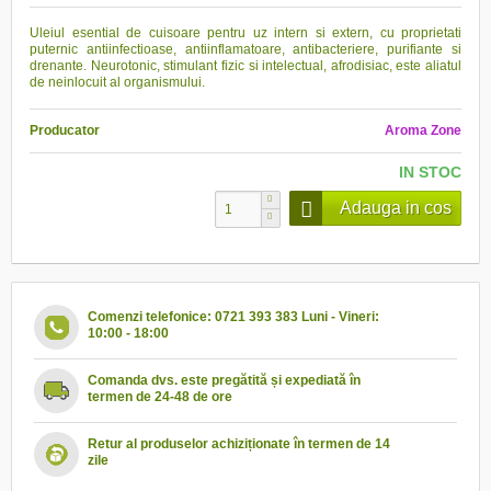
Uleiul esential de cuisoare pentru uz intern si extern, cu proprietati
puternic antiinfectioase, antiinflamatoare, antibacteriere, purifiante si
drenante. Neurotonic, stimulant fizic si intelectual, afrodisiac, este aliatul
de neinlocuit al organismului.
Producator
Aroma Zone
IN STOC
Adauga in cos
Comenzi telefonice: 0721 393 383 Luni - Vineri:
10:00 - 18:00
Comanda dvs. este pregătită și expediată în
termen de 24-48 de ore
Retur al produselor achiziționate în termen de 14
zile