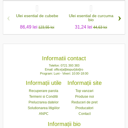
‹
›
Ulei esential de cubebe
Ulei esential de curcuma
bio
86,49 lei
31,24 lei
123,55 lei
44,63 lei
Informatii contact
Telefon: 0721 393 383
Email: office[at]biopur[dot]ro
Program: Luni - Vineri: 10:00-18:00
Informații utile
Informații site
Recuperare parola
Top vanzari
Termeni si Conditii
Produse noi
Prelucrarea datelor
Reduceri de pret
Solutionarea litigiilor
Producatori
ANPC
Contact
Informații bio