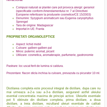
Compusi naturali ai plantei care pot provoca alergii: geraniol
(specificatie conform Amendamentului nr. 7 al Directivei
Europene referitoare la produsele cosmetice/CE 15/2003)
Denumire: Syzygium aromaticum sau Eugenia caryophyllus
Sprengel
Tara de origine: Madagascar
Importat in UE: Franta
PROPRIETATI ORGANOLEPTICE
Aspect: lichid mobil
Culoare: galben-galben pal
Miros: puternic aromat, picant
Utilizare: cosmetica, aromaterapie, parfumerie, gastronomie
Pastrare: loc uscat ferit de lumina si caldura.
Prezentare: flacon sticla inchisa la culoare, prevazuta cu picurator 10 ml.
Distilarea completa este procesul integral de distilare, dupa care nu
mai urmeaza a-2-a sau a-3-a distilare, asigurand astfel uleiului
esential concentratia maxima de principii active. Uleiurile esentiale
pot fi obtinute din distilare completa, prima distilare, a doua
distilare, a treia distilare, rezultand uleiuri esentiale de calitati