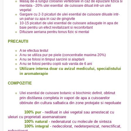
Masaj de-a lungul coloanei vertebrale in caz de epuizare fizica si
mentala - 20% ulei esential de cuisoare diluat intr-un ulei
vegetal
Gargare cu 2-3 picaturi de ulei esential de cuisoare diluate intr-
un pahar cu apa in caz de gingivite
10-15 picaturi de ulei esential de cuisoare adaugate in apa de
baie pentru un efect revitalizant si reconfortant
Difuzare aeriana pentru tonus fizic si mental
PRECAUTII
A se efectua testul
A nu se utiliza pur pe piele (concentratie maxima 20%)
A nu se folosi in timpul sarcinii si alaptarii
A nu se folosi pentru copiii sub varsta de 6 ani
Utilizare interna doar cu avizul medicului, specialistului
in aromaterapie
COMPOZITIE
obtinut
Ulei esential de cuisoare botanic si biochimic definit
,
prin distilarea completa in vapori de apa a cuisoarelor
obtinute din cultura salbatica din zone protejate si nepoluate
100% pur
- nediluat in ulei vegetal sau amestecat cu
uleiuri cu proprietati asemanatoare
100% natural
- nedenaturat cu molecule de sinteza
100% integral
- nedecolorat, nedeterpenizat, nerectificat,
nefractionat