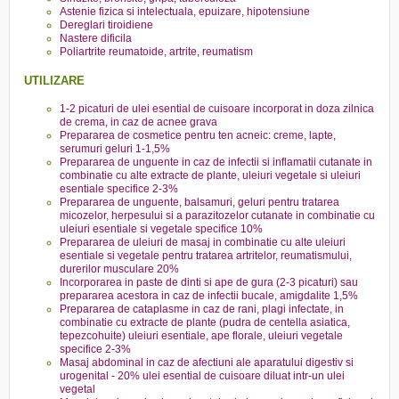
Astenie fizica si intelectuala, epuizare, hipotensiune
Dereglari tiroidiene
Nastere dificila
Poliartrite reumatoide, artrite, reumatism
UTILIZARE
1-2 picaturi de ulei esential de cuisoare incorporat in doza zilnica
de crema, in caz de acnee grava
Prepararea de cosmetice pentru ten acneic: creme, lapte,
serumuri geluri 1-1,5%
Prepararea de unguente in caz de infectii si inflamatii cutanate in
combinatie cu alte extracte de plante, uleiuri vegetale si uleiuri
esentiale specifice 2-3%
Prepararea de unguente, balsamuri, geluri pentru tratarea
micozelor, herpesului si a parazitozelor cutanate in combinatie cu
uleiuri esentiale si vegetale specifice 10%
Prepararea de uleiuri de masaj in combinatie cu alte uleiuri
esentiale si vegetale pentru tratarea artritelor, reumatismului,
durerilor musculare 20%
Incorporarea in paste de dinti si ape de gura (2-3 picaturi) sau
prepararea acestora in caz de infectii bucale, amigdalite 1,5%
Prepararea de cataplasme in caz de rani, plagi infectate, in
combinatie cu extracte de plante (pudra de centella asiatica,
tepezcohuite) uleiuri esentiale, ape florale, uleiuri vegetale
specifice 2-3%
Masaj abdominal in caz de afectiuni ale aparatului digestiv si
urogenital - 20% ulei esential de cuisoare diluat intr-un ulei
vegetal