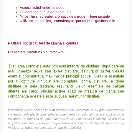
Aspect: lichid mobil limpede
Culoare: galben la galben auriu
Miros: fin si agreabil, aromatic de mirodenii lejer picante
Utilizare: cosmetica, aromaterapie, parfumerie, gastronomie
Pastrare: loc uscat, ferit de lumina si caldura
Prezentare: flacon cu picurator 5 ml
Distilarea completa este procesul integral de distilare, dupa care nu
mai urmeaza a-2-a sau a-3-a distilare, asigurand astfel uleiului
esential concentratia maxima de principii active. Uleiurile esentiale
pot fi obtinute din distilare completa, prima distilare, a doua
distilare, a treia distilare, rezultand uleiuri esentiale de calitati
diferite ale caror principii active scad pe masura ce planta sau
componenta acesteia este supusa mai multor distilari.
Informatiile de pe acest site sunt oferite cu titlu informativ si nu pot fi considerate
informatii medicale. Proprietatile, recomandarile si modul de utilizare sunt obtinute
din surse de referinta si confirmate prin studii si observatii in mediul stiintific insa
nu pot angaja sub nicio forma responsabilitatea noastra. Pentru utilizarea in scop
medical, va rugam sa consultati un medic specialist