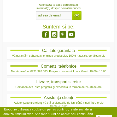
Aboneaza-te daca doresti sa fii
informat(a) despre noutati/reduceri
Suntem si pe:
Calitate garantată
Vă garantăm calitatea și originea produselor. 100% naturale, certificate bio
Comenzi telefonice
Număr telefon: 0721 393 383; Program comenzi: Luni - Vineri: 10:00 - 18:00
Livrare, transport si retur
Comanda dvs. este pregătită și expediată în termen de 24-48 de ore
Asistență clienți
Asistența pentru clienți vă stă la dispoziție de luni până vineri între orele
10:00 și 18:00
Biopur.ro utilizează cookie-uri pentru conținut, rețele sociale și
analiza traficului web. Apăsând "Sunt de acord" sau continuând