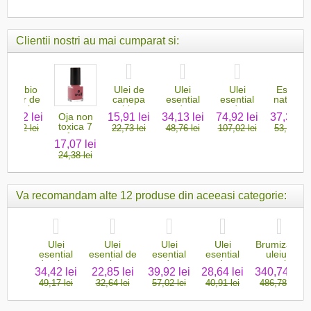
Clientii nostri au mai cumparat si:
Ruj bio
Ulei de
Ulei
Ulei
Esenta
Fleur de
canepa
esential
esential
naturala
Cerisier
bio
de
de
parfum
39,92 lei
15,91 lei
34,13 lei
74,92 lei
37,31 le
Oja non
lavanda...
galbanum
de
toxica 7
57,02 lei
22,73 lei
48,76 lei
107,02 lei
53,31 lei
bio
trandafir
free
17,07 lei
Rose
24,38 lei
Patine
Va recomandam alte 12 produse din aceeasi categorie:
lei
Ulei
Ulei
Ulei
Ulei
Brumizator
ntial
esential
esential de
esential
esential
uleiuri
de
de piper
scortisoara
de
de
esentiale
49 lei
34,42 lei
22,85 lei
39,92 lei
28,64 lei
340,74 lei
turoi
roz
de...
ghimbir
chimen
55 lei
49,17 lei
32,64 lei
57,02 lei
40,91 lei
486,78 lei
bio
bio