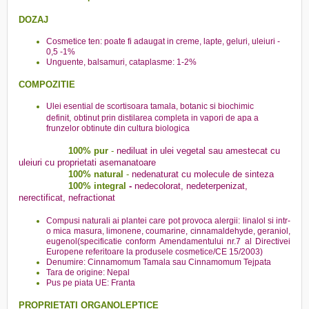
DOZAJ
Cosmetice ten: poate fi adaugat in creme, lapte, geluri, uleiuri -
0,5 -1%
Unguente, balsamuri, cataplasme: 1-2%
COMPOZITIE
Ulei esential de scortisoara tamala, botanic si biochimic
definit,
obtinut prin distilarea completa in vapori de apa a
frunzelor obtinute din cultura biologica
100% pu
r
-
nediluat in ulei vegetal sau amestecat cu
uleiuri cu proprietati asemanatoare
100% natural
-
nedenaturat cu molecule de sinteza
100% integral
-
nedecolorat, nedeterpenizat,
nerectificat, nefractionat
Compusi naturali ai plantei care pot provoca alergii:
linalol si intr-
o mica masura, limonene, coumarine, cinnamaldehyde, geraniol,
eugenol(specificatie conform Amendamentului nr.7 al Directivei
Europene referitoare la produsele cosmetice/CE 15/2003)
Denumire: Cinnamomum Tamala sau Cinnamomum Tejpata
Tara de origine: Nepal
Pus pe piata UE: Franta
PROPRIETATI ORGANOLEPTICE