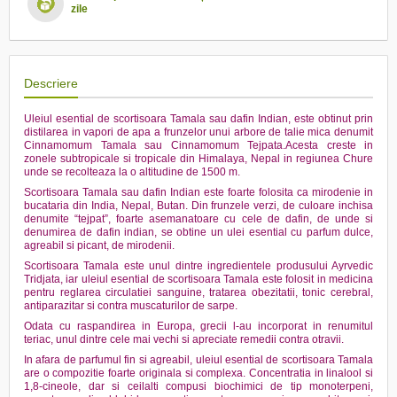
zile
Descriere
Uleiul esential de scortisoara Tamala sau dafin Indian, este obtinut prin
distilarea in vapori de apa a frunzelor unui arbore de talie mica denumit
Cinnamomum Tamala sau Cinnamomum Tejpata.Acesta creste in
zonele subtropicale si tropicale din Himalaya, Nepal in regiunea Chure
unde se recolteaza la o altitudine de 1500 m.
Scortisoara Tamala sau dafin Indian este foarte folosita ca mirodenie in
bucataria din India, Nepal, Butan. Din frunzele verzi, de culoare inchisa
denumite “tejpat”, foarte asemanatoare cu cele de dafin, de unde si
denumirea de dafin indian, se obtine un ulei esential cu parfum dulce,
agreabil si picant, de mirodenii.
Scortisoara Tamala este unul dintre ingredientele produsului Ayrvedic
Tridjata, iar uleiul esential de scortisoara Tamala este folosit in medicina
pentru reglarea circulatiei sanguine, tratarea obezitatii, tonic cerebral,
antiparazitar si contra muscaturilor de sarpe.
Odata cu raspandirea in Europa, grecii l-au incorporat in renumitul
teriac, unul dintre cele mai vechi si apreciate remedii contra otravii.
In afara de parfumul fin si agreabil, uleiul esential de scortisoara Tamala
are o compozitie foarte originala si complexa. Concentratia in linalool si
1,8-cineole, dar si ceilalti compusi biochimici de tip monoterpeni,