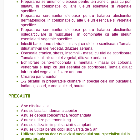
Prepararea serumurilor uleioase pentru ten acneic, gras cu pori
dilatati, in combinatie cu alte uleiuri esentiale si vegetale
specifice.
Prepararea serumurilor uleioase pentru tratarea afectiunilor
dermatologice, in combinatie cu alte uleiuri esentiale si vegetale
specifice
Prepararea serumurilor uleioase pentru tratarea afectiunilor
osteoarticulare si musculare,, in combinatie cu alte uleiuri
esentiale si vegetale specifice
Infectii bacteriene si virale - masaj cu ulei de scortisoara Tamala
diluat intr-un ulei vegetal, difuzare aeriana
Oboseala cronica, stress, insomnii - masaj cu ulei de scortisoara
Tamala diluat intr-un ulei vegetal, difuzare aeriana
Echilibrare psiho-emotionala si mentala - masaj pe coloana
vertebrala si talpi cu ulei esential de scortisoara Tamala diluat
intr-un ulei vegetal, difuzare aeriana
Crearea parfumurilor
1-2 picaturi in preparatele culinare in special cele din bucataria
indiana, sosuri, carne, dulciuri, bauturi
PRECAUTII
A se efectua testul
A nu se lasa la indemana copiilor
A nu se depasi concentratia recomandata
A nu se utilize pe termen lung
A nu se utiliza in timpul sarcinii si alaptarii
A nu se utiliza pentru copii sub varsta de 5 ani
Utilizare interna doar cu avizul medicului sau specialistului in
aromaterapie