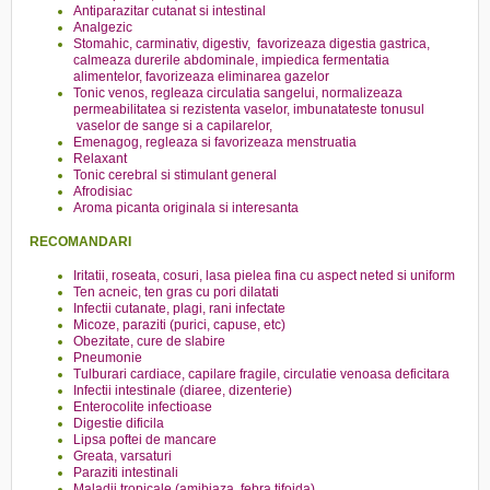
Antiparazitar cutanat si intestinal
Analgezic
Stomahic, carminativ, digestiv, favorizeaza digestia gastrica,
calmeaza durerile abdominale, impiedica fermentatia
alimentelor, favorizeaza eliminarea gazelor
Tonic venos, regleaza circulatia sangelui, normalizeaza
permeabilitatea si rezistenta vaselor, imbunatateste tonusul
vaselor de sange si a capilarelor,
Emenagog, regleaza si favorizeaza menstruatia
Relaxant
Tonic cerebral si stimulant general
Afrodisiac
Aroma picanta originala si interesanta
RECOMANDARI
Iritatii, roseata, cosuri, lasa pielea fina cu aspect neted si uniform
Ten acneic, ten gras cu pori dilatati
Infectii cutanate, plagi, rani infectate
Micoze, paraziti (purici, capuse, etc)
Obezitate, cure de slabire
Pneumonie
Tulburari cardiace, capilare fragile, circulatie venoasa deficitara
Infectii intestinale (diaree, dizenterie)
Enterocolite infectioase
Digestie dificila
Lipsa poftei de mancare
Greata, varsaturi
Paraziti intestinali
Maladii tropicale (amibiaza, febra tifoida)