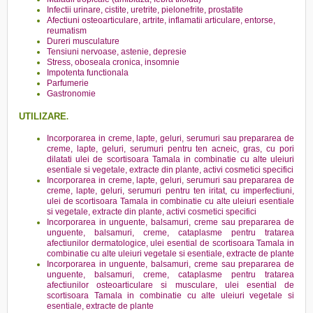
Infectii urinare, cistite, uretrite, pielonefrite, prostatite
Afectiuni osteoarticulare, artrite, inflamatii articulare, entorse,
reumatism
Dureri musculature
Tensiuni nervoase, astenie, depresie
Stress, oboseala cronica, insomnie
Impotenta functionala
Parfumerie
Gastronomie
UTILIZARE
.
Incorporarea in creme, lapte, geluri, serumuri sau prepararea de
creme, lapte, geluri, serumuri pentru ten acneic, gras, cu pori
dilatati ulei de scortisoara Tamala in combinatie cu alte uleiuri
esentiale si vegetale, extracte din plante, activi cosmetici specifici
Incorporarea in creme, lapte, geluri, serumuri sau prepararea de
creme, lapte, geluri, serumuri pentru ten iritat, cu imperfectiuni,
ulei de scortisoara Tamala in combinatie cu alte uleiuri esentiale
si vegetale, extracte din plante, activi cosmetici specifici
Incorporarea in unguente, balsamuri, creme sau prepararea de
unguente, balsamuri, creme, cataplasme pentru tratarea
afectiunilor dermatologice, ulei esential de scortisoara Tamala in
combinatie cu alte uleiuri vegetale si esentiale, extracte de plante
Incorporarea in unguente, balsamuri, creme sau prepararea de
unguente, balsamuri, creme, cataplasme pentru tratarea
afectiunilor osteoarticulare si musculare, ulei esential de
scortisoara Tamala in combinatie cu alte uleiuri vegetale si
esentiale, extracte de plante