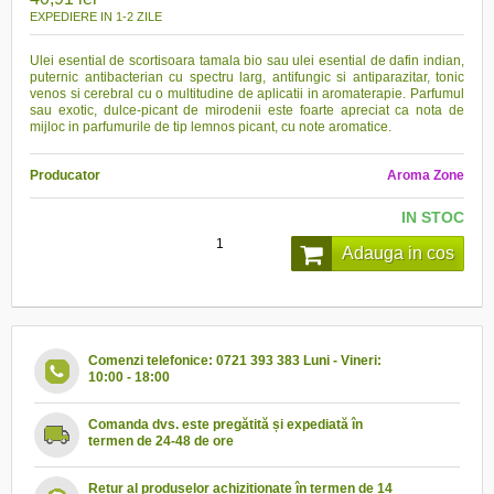
EXPEDIERE IN 1-2 ZILE
Ulei esential de scortisoara tamala bio sau ulei esential de dafin indian,
puternic antibacterian cu spectru larg, antifungic si antiparazitar, tonic
venos si cerebral cu o multitudine de aplicatii in aromaterapie.
Parfumul
sau exotic, dulce-picant de mirodenii este foarte apreciat ca nota de
mijloc in parfumurile de tip lemnos picant, cu note aromatice.
Producator
Aroma Zone
IN STOC
Adauga in cos
Comenzi telefonice: 0721 393 383 Luni - Vineri:
10:00 - 18:00
Comanda dvs. este pregătită și expediată în
termen de 24-48 de ore
Retur al produselor achiziționate în termen de 14