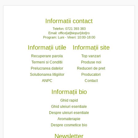
Informatii contact
Telefon: 0721 393 383
Email: office[at]biopur[dot]ro
Program: Luni - Vineri: 10:00-18:00
Informații utile
Informații site
Recuperare parola
Top vanzari
Termeni si Conditii
Produse noi
Prelucrarea datelor
Reduceri de pret
Solutionarea litigiilor
Producatori
ANPC
Contact
Informații bio
Ghid rapid
Ghid uleiuri esentiale
Despre uleiuri esentiale
Aromaterapie
Despre cosmetice bio
Newsletter