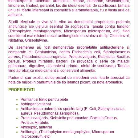
monoterpenoli, aldehide aromatice, cetone, cumarine, seschiterpeni,
limonene, linalool, geraniol, fac din uleiul esential de scortisoara Tamala
un ulei foarte interesant in cosmetica si aromaterapie, cu o vasta arie de
aplicare.
Studii efectuate in vivo si in vitro au demonstrat proprietatile puternic
antifungice ale uleiului esential de scortisoara Tamala contra fungilor
(Trichophyton mentagrophytes, Microsporum microsporum, etc), fiind
considerat mai eficient decat antifungicele de sinteza de tip Clotrimazol,
Nistatina, Griseofulvina.
De asemenea au fost demonstrate proprietatile antibacteriene si
comparate cu Gentamicina, contra Escherichia coli, Staphylococcus
aureus, Pseudomonas aeruginosa, Proteus vulgaris, Klebsiella, Bacillus
cereus, Proteus mirabilis, bacterii ce provoaca o serie de maladii
pulmonare, digestive, cutanate si urinare, uleiul de scortisoara Tamala
fiind aprobat ca medicament si conservant alimentar.
Parfumul sau exotic, dulce-picant de mirodenii este foarte apreciat ca
nota de mijloc in parfumurile de tip lemnos picant, cu note aromatice.
PROPRIETATI
Purifiant si tonic pentru piele
Astringent cutanat
Antibacterian puternic cu spectru larg (E. Coli, Staphylococcus
aureus, Pseudomonas aeruginosa,
Proteus vulgaris, Klebsiella pneumoniae, Bacillus Cereus,
Proteus Mirabilis
Antiseptic, antiviral
Antifungic, (Trichophyton mentagrophytes, Microsporum
microsporum, etc)