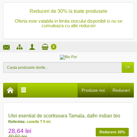
Reduceri de 30% la toate produsele
Oferta este valabila in limita stocului disponibil si nu se
cumuleaza cu alte reduceri
0
OK
Produse noi
Reduceri
PRET REDUS
Ulei esential de scortisoara Tamala, dafin indian bio
Referinta:
canelle T 5 ml
28,64 lei
Reducere 30%
40,91 lei