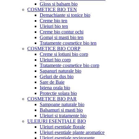
Gloss si balsam bio
COSMETICE BIO TEN
Demachiante si tonice bio
Creme bio ten
Uleiuri bio ten
Creme bio contur ochi
Gomaj si masti bio ten
Tratamente cosmetice bio ten
COSMETICE BIO CORP
Creme si lotiuni bio corp
Uleiuri bio corp
Tratamente cosmetice bio corp
Sapanuri naturale bio
Geluri de dus bio
Sare de Baie
Igiena orala bio
Protectie solara bio
COSMETICE BIO PAR
Sampoane naturale bio
Balsamuri si masti bio
Uleiuri si tratamente bio
ULEIURI ESENTIALE BIO
Uleiuri esentiale florale
Uleiuri esentiale plante aromatice
Uleiuri esentiale revigorante