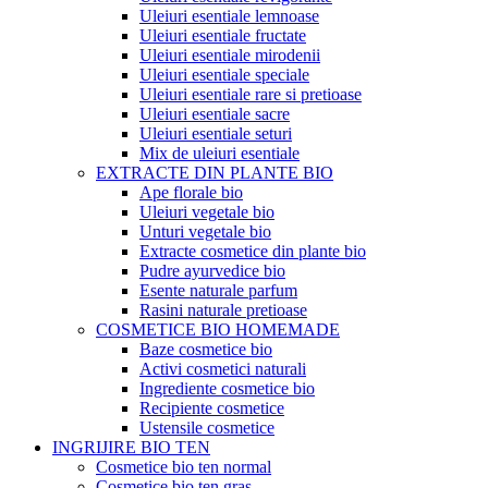
Uleiuri esentiale lemnoase
Uleiuri esentiale fructate
Uleiuri esentiale mirodenii
Uleiuri esentiale speciale
Uleiuri esentiale rare si pretioase
Uleiuri esentiale sacre
Uleiuri esentiale seturi
Mix de uleiuri esentiale
EXTRACTE DIN PLANTE BIO
Ape florale bio
Uleiuri vegetale bio
Unturi vegetale bio
Extracte cosmetice din plante bio
Pudre ayurvedice bio
Esente naturale parfum
Rasini naturale pretioase
COSMETICE BIO HOMEMADE
Baze cosmetice bio
Activi cosmetici naturali
Ingrediente cosmetice bio
Recipiente cosmetice
Ustensile cosmetice
INGRIJIRE BIO TEN
Cosmetice bio ten normal
Cosmetice bio ten gras