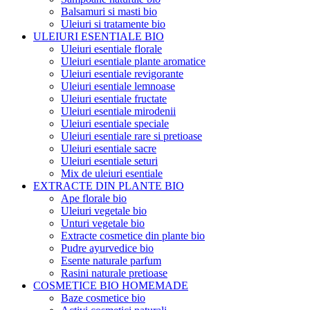
Balsamuri si masti bio
Uleiuri si tratamente bio
ULEIURI ESENTIALE BIO
Uleiuri esentiale florale
Uleiuri esentiale plante aromatice
Uleiuri esentiale revigorante
Uleiuri esentiale lemnoase
Uleiuri esentiale fructate
Uleiuri esentiale mirodenii
Uleiuri esentiale speciale
Uleiuri esentiale rare si pretioase
Uleiuri esentiale sacre
Uleiuri esentiale seturi
Mix de uleiuri esentiale
EXTRACTE DIN PLANTE BIO
Ape florale bio
Uleiuri vegetale bio
Unturi vegetale bio
Extracte cosmetice din plante bio
Pudre ayurvedice bio
Esente naturale parfum
Rasini naturale pretioase
COSMETICE BIO HOMEMADE
Baze cosmetice bio