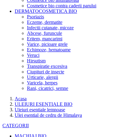
Cosmetice bio antimatreata
Cosmetice bio contra caderii parului
DERMATOCOSMETICA BIO
Psoriazis
Eczeme, dermatite
Infectii cutanate, micoze
Abcese, furuncule
Eritem, mancarimi
Varice, picioare grele
Echimoze, hematoame
Veruci
Hirsutism
Transpiratie excesiva
Ciupituri de insecte
Urticarie, alergii
Varicela, herpes
Rani, cicatrici, semne
Acasa
ULEIURI ESENTIALE BIO
Uleiuri esentiale lemnoase
Ulei esential de cedru de Himalaya
CATEGORII
MACHIAJ BIO