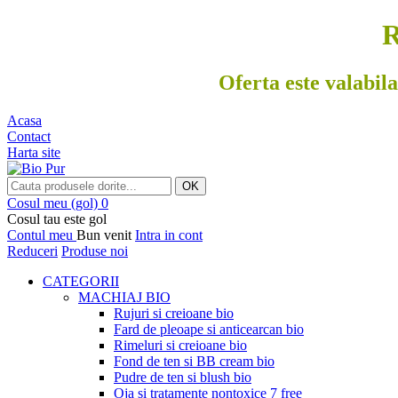
R
Oferta este valabila
Acasa
Contact
Harta site
OK
Cosul meu
(gol)
0
Cosul tau este gol
Contul meu
Bun venit
Intra in cont
Reduceri
Produse noi
CATEGORII
MACHIAJ BIO
Rujuri si creioane bio
Fard de pleoape si anticearcan bio
Rimeluri si creioane bio
Fond de ten si BB cream bio
Pudre de ten si blush bio
Oja si tratamente nontoxice 7 free