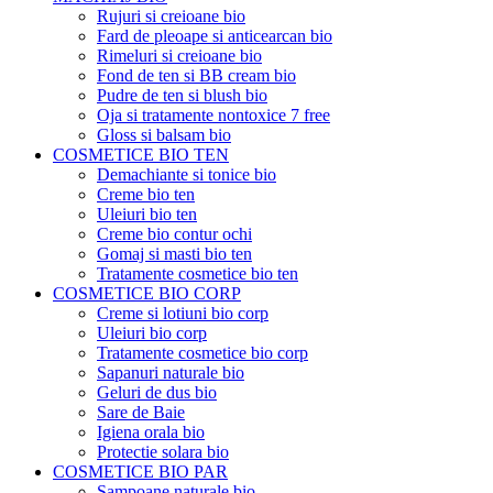
Rujuri si creioane bio
Fard de pleoape si anticearcan bio
Rimeluri si creioane bio
Fond de ten si BB cream bio
Pudre de ten si blush bio
Oja si tratamente nontoxice 7 free
Gloss si balsam bio
COSMETICE BIO TEN
Demachiante si tonice bio
Creme bio ten
Uleiuri bio ten
Creme bio contur ochi
Gomaj si masti bio ten
Tratamente cosmetice bio ten
COSMETICE BIO CORP
Creme si lotiuni bio corp
Uleiuri bio corp
Tratamente cosmetice bio corp
Sapanuri naturale bio
Geluri de dus bio
Sare de Baie
Igiena orala bio
Protectie solara bio
COSMETICE BIO PAR
Sampoane naturale bio