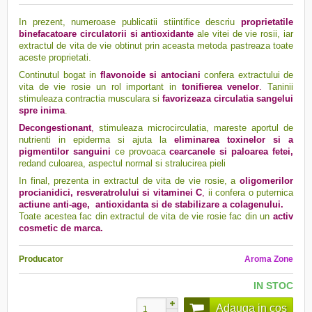
In prezent, numeroase publicatii stiintifice descriu
proprietatile
binefacatoare circulatorii si antioxidante
ale vitei de vie rosii, iar
extractul de vita de vie obtinut prin aceasta metoda pastreaza toate
aceste proprietati.
Continutul bogat in
flavonoide si antociani
confera extractului de
vita de vie rosie un rol important in
tonifierea venelor
.
Taninii
stimuleaza contractia musculara si
favorizeaza circulatia sangelui
spre inima
.
Decongestionant
,
stimuleaza microcirculatia, mareste aportul de
nutrienti in epiderma si ajuta la
eliminarea toxinelor si a
pigmentilor sanguini
ce provoaca
cearcanele si paloarea fetei,
redand culoarea, aspectul normal si stralucirea pieli
In final, prezenta in extractul de vita de vie rosie, a
oligomerilor
procianidici, resveratrolului si vitaminei C
,
ii confera o puternica
actiune anti-age, antioxidanta si de stabilizare a colagenului.
Toate acestea fac din extractul de vita de vie rosie fac din un
activ
cosmetic de marca.
Producator
Aroma Zone
IN STOC
Adauga in cos