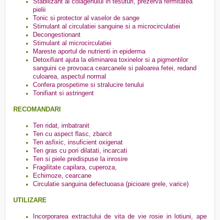
Stabilizant al colagenului in tesuturi, prezerva fermitatea
pielii
Tonic si protector al vaselor de sange
Stimulant al circulatiei sanguine si a microcirculatiei
Decongestionant
Stimulant al microcirculatiei
Mareste aportul de nutrienti in epiderma
Detoxifiant ajuta la eliminarea toxinelor si a pigmentilor
sanguini ce provoaca cearcanele si paloarea fetei, redand
culoarea, aspectul normal
Confera prospetime si stralucire tenului
Tonifiant si astringent
RECOMANDARI
Ten ridat, imbatranit
Ten cu aspect flasc, zbarcit
Ten asfixic, insuficient oxigenat
Ten gras cu pori dilatati, incarcati
Ten si piele predispuse la inrosire
Fragilitate capilara, cuperoza,
Echimoze, cearcane
Circulatie sanguina defectuoasa (picioare grele, varice)
UTILIZARE
Incorporarea extractului de vita de vie rosie in lotiuni, ape