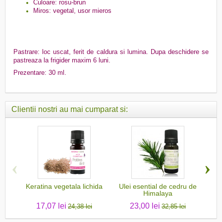
Culoare: rosu-brun
Miros: vegetal, usor mieros
Pastrare: loc uscat, ferit de caldura si lumina. Dupa deschidere se
pastreaza la frigider maxim 6 luni.
Prezentare: 30 ml.
Clientii nostri au mai cumparat si:
‹
›
Keratina vegetala lichida
Ulei esential de cedru de
Ule
Himalaya
17,07 lei
23,00 lei
24,38 lei
32,85 lei