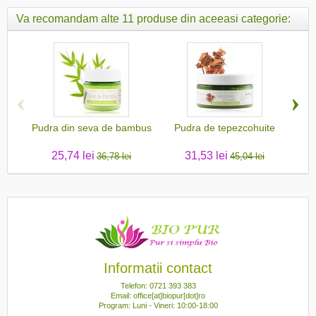
Va recomandam alte 11 produse din aceeasi categorie:
‹
›
Pudra din seva de bambus
Pudra de tepezcohuite
25,74 lei
31,53 lei
36,78 lei
45,04 lei
Informatii contact
Telefon: 0721 393 383
Email: office[at]biopur[dot]ro
Program: Luni - Vineri: 10:00-18:00