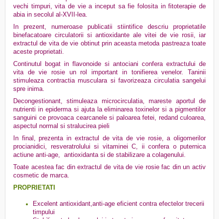
vechi timpuri, vita de vie a inceput sa fie folosita in fitoterapie de
abia in secolul al-XVII-lea.
In prezent, numeroase publicatii stiintifice descriu proprietatile
binefacatoare circulatorii si antioxidante ale vitei de vie rosii, iar
extractul de vita de vie obtinut prin aceasta metoda pastreaza toate
aceste proprietati.
Continutul bogat in flavonoide si antociani confera extractului de
vita de vie rosie un rol important in tonifierea venelor. Taninii
stimuleaza contractia musculara si favorizeaza circulatia sangelui
spre inima.
Decongestionant, stimuleaza microcirculatia, mareste aportul de
nutrienti in epiderma si ajuta la eliminarea toxinelor si a pigmentilor
sanguini ce provoaca cearcanele si paloarea fetei, redand culoarea,
aspectul normal si stralucirea pieli
In final, prezenta in extractul de vita de vie rosie, a oligomerilor
procianidici, resveratrolului si vitaminei C, ii confera o puternica
actiune anti-age, antioxidanta si de stabilizare a colagenului.
Toate acestea fac din extractul de vita de vie rosie fac din un activ
cosmetic de marca.
PROPRIETATI
Excelent antioxidant,anti-age eficient
contra efectelor trecerii
timpului