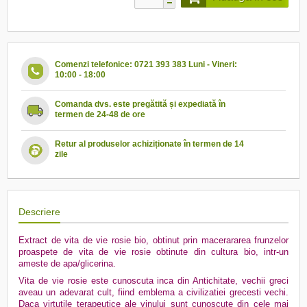
Comenzi telefonice: 0721 393 383 Luni - Vineri:
10:00 - 18:00
Comanda dvs. este pregătită și expediată în
termen de 24-48 de ore
Retur al produselor achiziționate în termen de 14
zile
Descriere
Extract de vita de vie rosie bio, obtinut prin macerararea frunzelor
proaspete de vita de vie rosie obtinute din cultura bio, intr-un
ameste de apa/glicerina.
Vita de vie rosie este cunoscuta inca din Antichitate, vechii greci
aveau un adevarat cult, fiind emblema a civilizatiei grecesti vechi.
Daca virtutile terapeutice ale vinului sunt cunoscute din cele mai