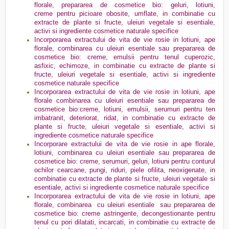
florale, prepararea de cosmetice bio: geluri, lotiuni,
creme pentru picioare obosite, umflate, in combinatie cu
extracte de plante si fructe, uleiuri vegetale si esentiale,
activi si ingrediente cosmetice naturale specifice
Incorporarea extractului de vita de vie rosie in lotiuni, ape
florale, combinarea cu uleiuri esentiale sau prepararea de
cosmetice bio: creme, emulsii pentru tenul cuperozic,
asfixic, echimoze, in combinatie cu extracte de plante si
fructe, uleiuri vegetale si esentiale, activi si ingrediente
cosmetice naturale specifice
Incorporarea extractului de vita de vie rosie in lotiuni, ape
florale combinarea cu uleiuri esentiale sau prepararea de
cosmetice bio:creme, lotiuni, emulsii, serumuri pentru ten
imbatranit, deteriorat, ridat, in combinatie cu extracte de
plante si fructe, uleiuri vegetale si esentiale, activi si
ingrediente cosmetice naturale specifice
Incorporare extractului de vita de vie rosie in ape florale,
lotiuni, combinarea cu uleiuri esentiale sau prepararea de
cosmetice bio: creme, serumuri, geluri, lotiuni pentru conturul
ochilor cearcane, pungi, riduri, piele ofilita, neoxigenate, in
combinatie cu extracte de plante si fructe, uleiuri vegetale si
esentiale, activi si ingrediente cosmetice naturale specifice
Incorporarea extractului de vita de vie rosie in lotiuni, ape
florale, combinarea cu uleiuri esentiale sau prepararea de
cosmetice bio: creme astringente, decongestionante pentru
tenul cu pori dilatati, incarcati, in combinatie cu extracte de