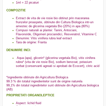
1ml = 22 picaturi
COMPOZITIE
Extract de vita de vie rosie bio obtinut prin macerarea
frunzelor proaspete, obtinute din Cultura Biologica intr-un
amestec de glicerina vegetala Bio (20%) in apa (80%)
Compusi naturali ai plantei: Tanini, Antociani,
Flavonoïde, Oligomeri procianidici, Resveratrol, Vitamine C
Denumire: Vitis vinifera rubra leaf extract
Tara de origine: Franta
DENUMIRE INCI:
Aqua (apa), glicerin* (glicerina vegetala Bio), vitis vinifera
rubra* (vita de vie rosie Bio), sodium benzoat, potasium
sorbat (conservanti agreati si aprobati de Ecocert), citric acid
*ingrediente obtinute din Agricultura Biologica
99.3 % din totalul ingredientelor sunt de origine naturela
99,1% din totalul ingredintelor sunt obtinute din Agricultura biologica
(AB)
PROPRIETATI ORGANOLEPTICE
Aspect: lichid fluid