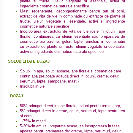
plante si fructe, uleiuri vegetale si esentiale, activi si
ingrediente cosmetice naturale specifice
Masti regenerante, decongestionante pentru ten si ochi,
extract de vita de vie in combinatie cu extracte de plante si
fructe, uleiuri vegetale si esentiale, activi si ingrediente
cosmetice naturale specifice
Incorporarea extractului de vita de vie rosie in lotiuni, ape
florale, combinarea cu uleiuri esentiale sau prepararea de
cosmetice bio :creme, geluri, lapte, emulsii, in combinatie
cu extracte de plante si fructe, uleiuri vegetale si esentiale,
activi si ingrediente cosmetice naturale specifice
SOLUBILITATE DOZAJ
Solubil in apa, solutii apoase, ape florale si cosmetice care
contin apa (se poate adauga direct in lotiuni, creme, geluri,
serumuri, lapte, sampoane, masti)
Insolubil in ulei
DOZAJ
50% adaugat direct in ape florale, lotiuni pentru ten si corp,
5% adaugat direct in creme, geluri, serumuri, lapte pentru ten
si corp
1-75% in masti
5-30%:in emulsii preparate acasa, se incorporeaza in faza
apoasa pentru prepararea de: creme, lapte, serumuri, geluri