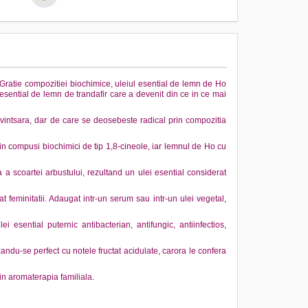
Gratie compozitiei biochimice, uleiul esential de lemn de Ho
i esential de lemn de trandafir care a devenit din ce in ce mai
vintsara, dar de care se deosebeste radical prin compozitia
compusi biochimici de tip 1,8-cineole, iar lemnul de Ho cu
 a scoartei arbustului, rezultand un ulei esential considerat
rat feminitatii. Adaugat intr-un serum sau intr-un ulei vegetal,
 esential puternic antibacterian, antifungic, antiinfectios,
andu-se perfect cu notele fructat acidulate, carora le confera
in aromaterapia familiala.