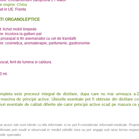
e origine: China
at in UE: Franta
TI ORGANOLEPTICE
: lichid mobil limpede
e: incolora la galben pal
 proaspat si fin asemanator cu cel de trandafir
are: cosmetica, aromaterapie, parfumerie, gastronomie
uscat, ferit de lumina si caldura.
0 ml.
ompleta este procesul integral de distilare, dupa care nu mai urmeaza a-2-a
maxima de principii active. Uleiurile esentiale pot fi obtinute din distilare com
eiuri esentiale de calitati diferite ale caror principii active scad pe masura
pe acest site sunt oferite cu titlu informativ si nu pot fi considerate informatii medicale. Propr
nfirmate prin studii si observatii in mediul stiintific insa nu pot angaja sub nicio forma res
edic specialist.