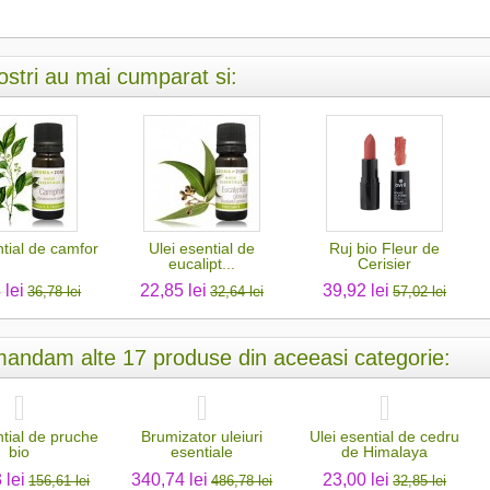
nostri au mai cumparat si:
ntial de camfor
Ulei esential de
Ruj bio Fleur de
eucalipt...
Cerisier
 lei
22,85 lei
39,92 lei
36,78 lei
32,64 lei
57,02 lei
andam alte 17 produse din aceeasi categorie:
ntial de pruche
Brumizator uleiuri
Ulei esential de cedru
bio
esentiale
de Himalaya
 lei
340,74 lei
23,00 lei
156,61 lei
486,78 lei
32,85 lei