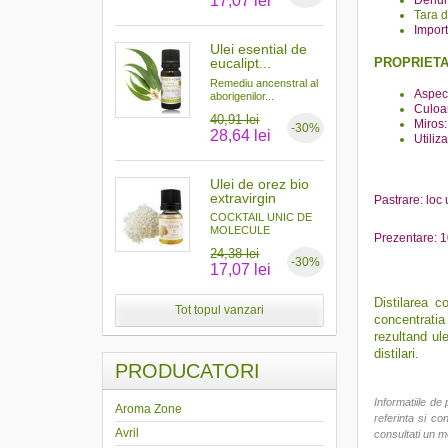
17,07 lei
Tara d
Import
Ulei esential de
PROPRIETA
eucalipt...
Remediu ancenstral al
Aspect
aborigenilor...
Culoar
40,91 lei
Miros:
-30%
28,64 lei
Utiliz
Ulei de orez bio
extravirgin
Pastrare: loc 
COCKTAIL UNIC DE
MOLECULE
Prezentare: 1
ANTIOXIDANTE...
24,38 lei
-30%
17,07 lei
Distilarea c
Tot topul vanzari
concentratia 
rezultand ul
distilari.
PRODUCATORI
Informatiile de 
Aroma Zone
referinta si co
Avril
consultati un m