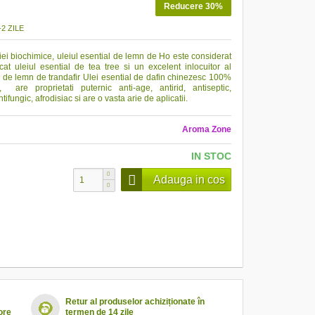
Reducere 30%
2 ZILE
iei biochimice, uleiul esential de lemn de Ho este considerat
at uleiul esential de tea tree si un excelent inlocuitor al
l de lemn de trandafir
Ulei esential de dafin chinezesc 100%
, are proprietati puternic anti-age, antirid, antiseptic,
tifungic, afrodisiac si are o vasta arie de aplicatii.
Aroma Zone
IN STOC
Adauga in cos
Retur al produselor achiziționate în
ore
termen de 14 zile