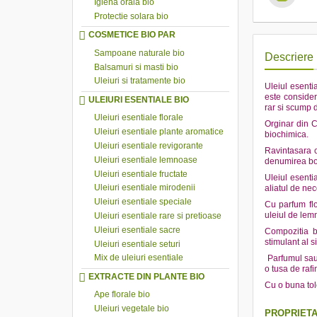
Igiena orala bio
Protectie solara bio
COSMETICE BIO PAR
Sampoane naturale bio
Descriere
Balsamuri si masti bio
Uleiuri si tratamente bio
Uleiul esenti
este consider
ULEIURI ESENTIALE BIO
rar si scump d
Uleiuri esentiale florale
Orginar din C
Uleiuri esentiale plante aromatice
biochimica.
Uleiuri esentiale revigorante
Ravintasara 
Uleiuri esentiale lemnoase
denumirea bo
Uleiuri esentiale fructate
Uleiul esenti
Uleiuri esentiale mirodenii
aliatul de nec
Uleiuri esentiale speciale
Cu parfum flor
uleiul de lemn
Uleiuri esentiale rare si pretioase
Uleiuri esentiale sacre
Compozitia bi
stimulant al s
Uleiuri esentiale seturi
Mix de uleiuri esentiale
Parfumul sau 
o tusa de raf
EXTRACTE DIN PLANTE BIO
Cu o buna tol
Ape florale bio
Uleiuri vegetale bio
PROPRIETA