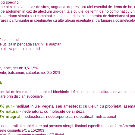
ici specifici
pe plexul solar in caz de stres, angoasa, depresii, cu ulei esential de lemn de ho,
pe abdomen in caz de afectiuni uro-genitale cu ulei de lemn de ho combinat cu un 
re aeriana simplu sau combinat cu alte uleiuri esentiale pentru dezinfectarea si p
area parfumurilor in combinatie cu alte uleiuri esentiale si parfumarea cosmeticelo
fectua testul
e utiliza in perioada sarcinii si alaptarii
e utiliza pentru copii mici
 lapte, geluri: 0,5-1,5%
nte, balsamuri, cataplasme: 0,5-20%
E
sential de lemn de ho, botanic si biochimic definit, obtinut din cultura conventionala
icare prin distilari succesive
0% pur
-
nediluat in ulei vegetal sau amestecat cu uleiuri cu proprietati asem
0% natural
-
nedenaturat cu molecule de sinteza
0% integral
-
nedecolorat, nedeterpenizat, nerectificat, nefractionat
i naturali ai plantei care pot provoca alergii: linalool (specificatie conform Amenda
sele cosmetice/CE 15/2003)
ire: Cinnamomum camphora CT lilalol