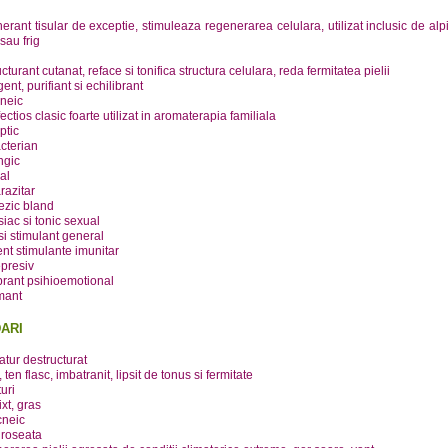
rant tisular de exceptie, stimuleaza regenerarea celulara, utilizat inclusic de alp
sau frig
d
cturant cutanat, reface si tonifica structura celulara, reda fermitatea pielii
gent, purifiant si echilibrant
cneic
fectios clasic foarte utilizat in aromaterapia familiala
ptic
cterian
ngic
ral
razitar
ezic bland
siac si tonic sexual
si stimulant general
nt stimulante imunitar
epresiv
brant psihioemotional
mant
ARI
tur destructurat
, ten flasc, imbatranit, lipsit de tonus si fermitate
uri
xt, gras
cneic
i, roseata