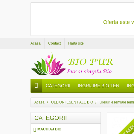
Oferta este v
Acasa
Contact
Harta site
CATEGORII
INGRIJIRE BIO TEN
IN
Acasa
ULEIURI ESENTIALE BIO
Uleiuri esentiale le
CATEGORII
PRET RE
MACHIAJ BIO