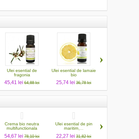
›
Ulei esential de
Ulei esential de lamaie
Ulei esential d
fragonia
bio
bupleurum
45,41 lei
25,74 lei
115,12 lei
64,88 lei
36,78 lei
164,46
›
Crema bio neutra
Ulei esential de pin
Ulei esential din 
multifunctionala
maritim,...
de Siam
54,67 lei
22,27 lei
28,64 lei
78,10 lei
31,82 lei
40,91 