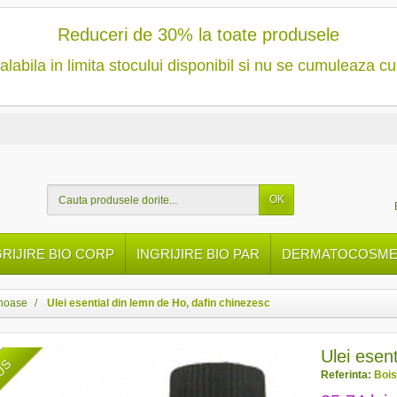
Reduceri de 30% la toate produsele
alabila in limita stocului disponibil si nu se cumuleaza cu
OK
GRIJIRE BIO CORP
INGRIJIRE BIO PAR
DERMATOCOSMET
mnoase
Ulei esential din lemn de Ho, dafin chinezesc
Ulei esen
DUS
Referinta:
Bois