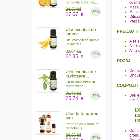
cosmet
portocala dulce bio,...
Masaj 
24,38 lei
Masaj 
-30%
17,07 lei
Difuza
Prepar
Ulei esential de
PRECAUTII
lamaie
Ulei esential de lamaie
A se e
uz intern si...
A nu s
A nu s
32,64 lei
-30%
22,85 lei
DOZAJ
Creme,
Ulei esential de
Ungue
ravintsara...
Cu multiple virtuti si
COMPOZITI
foarte bland,...
36,78 lei
Ulei e
-30%
25,74 lei
rectif
10
Ulei de fenugrec
10
sau...
10
Pentru o piele noua ca
de bebelus....
Compus
24,38 lei
produ
-30%
Denum