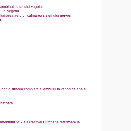
 combinat cu un ulei vegetal
ulei vegetal
arfumarea aerului, calmarea sistemului nervos
r
, prin distilarea completa a lemnului in vapori de apa si
anatoare
mentului nr. 7 al Directivei Europene referitoare la