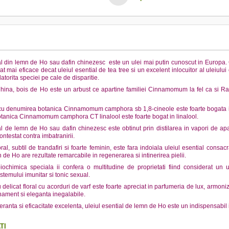
al din lemn de Ho sau dafin chinezesc este un ulei mai putin cunoscut in Europa. 
at mai eficace decat uleiul esential de tea tree si un excelent inlocuitor al uleiulu
atorita speciei pe cale de disparitie.
hina, bois de Ho este un arbust ce apartine familiei Cinnamomum la fel ca si Ra
cu denumirea botanica Cinnamomum camphora sb 1,8-cineole este foarte bogata in 
tanica Cinnamomum camphora CT linalool este foarte bogat in linalool.
al de lemn de Ho sau dafin chinezesc este obtinut prin distilarea in vapori de apa
ontestat contra imbatranirii.
al, subtil de trandafiri si foarte feminin, este fara indoiala uleiul esential consac
 de Ho are rezultate remarcabile in regenerarea si intinerirea pielii.
ochimica speciala ii confera o multitudine de proprietati fiind considerat un ulei
istemului imunitar si tonic sexual.
delicat floral cu acorduri de varf este foarte apreciat in parfumeria de lux, armoniz
inament si eleganta inegalabile.
eranta si eficacitate excelenta, uleiul esential de lemn de Ho este un indispensabil 
TI