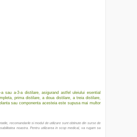
 sau a-3-a distilare, asigurand astfel uleiului esential
pleta, prima distilare, a doua distilare, a treia distilare,
 ce planta sau componenta acesteia este supusa mai multor
ietatile, recomandarile si modul de utilizare sunt obtinute din surse de
ponsabilitatea noastra. Pentru utilizarea in scop medical, va rugam sa