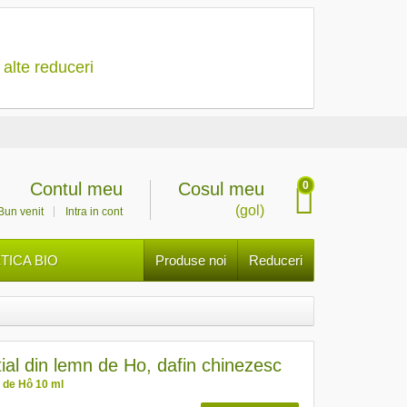
 alte reduceri
0
Contul meu
Cosul meu
(gol)
Bun venit
Intra in cont
ICA BIO
Produse noi
Reduceri
tial din lemn de Ho, dafin chinezesc
 de Hô 10 ml