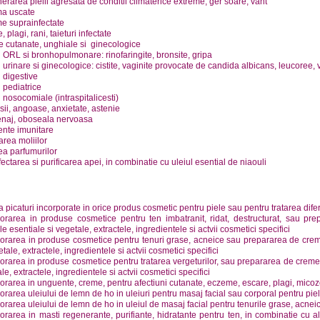
rarea pielii agresata de conditii climaterice extreme, ger soare, vant
a uscate
e suprainfectate
, plagi, rani, taieturi infectate
 cutanate, unghiale si ginecologice
ii ORL si bronhopulmonare: rinofaringite, bronsite, gripa
ii urinare si ginecologice: cistite, vaginite provocate de candida albicans, leucoree, 
ii digestive
ii pediatrice
ii nosocomiale (intraspitalicesti)
ii, angoase, anxietate, astenie
naj, oboseala nervoasa
ente imunitare
rea moliilor
ea parfumurilor
ectarea si purificarea apei, in combinatie cu uleiul esential de niaouli
 picaturi incorporate in orice produs cosmetic pentru piele sau pentru tratarea diferi
porarea in produse cosmetice pentru ten imbatranit, ridat, destructurat, sau pr
ile esentiale si vegetale, extractele, ingredientele si actvii cosmetici specifici
orarea in produse cosmetice pentru tenuri grase, acneice sau prepararea de creme,
etale, extractele, ingredientele si actvii cosmetici specifici
orarea in produse cosmetice pentru tratarea vergeturilor, sau prepararea de creme, l
le, extractele, ingredientele si actvii cosmetici specifici
orarea in unguente, creme, pentru afectiuni cutanate, eczeme, escare, plagi, mico
orarea uleiului de lemn de ho in uleiuri pentru masaj facial sau corporal pentru piel
orarea uleiului de lemn de ho in uleiul de masaj facial pentru tenurile grase, acnei
orarea in masti regenerante, purifiante, hidratante pentru ten, in combinatie cu alt