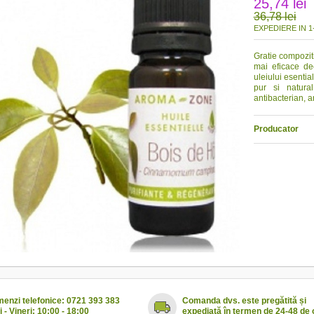
25,74 lei
36,78 lei
EXPEDIERE IN 1-
Gratie compozit
mai eficace dec
uleiului esentia
pur si natural
antibacterian, an
Producator
enzi telefonice: 0721 393 383
Comanda dvs. este pregătită și
i - Vineri: 10:00 - 18:00
expediată în termen de 24-48 de 