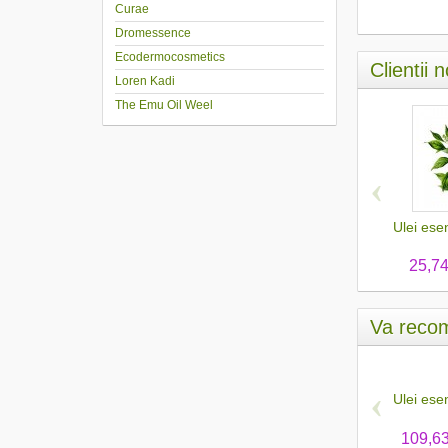
Curae
Dromessence
Ecodermocosmetics
Clientii 
Loren Kadi
The Emu Oil Weel
‹
Ulei ese
25,74
Va recom
‹
Ulei ese
109,63