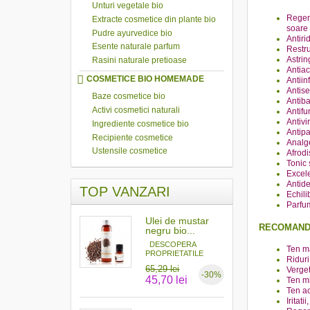
Unturi vegetale bio
Regene
Extracte cosmetice din plante bio
soare 
Pudre ayurvedice bio
Antiri
Esente naturale parfum
Restru
Astrin
Rasini naturale pretioase
Antia
COSMETICE BIO HOMEMADE
Antiin
Antise
Baze cosmetice bio
Antiba
Activi cosmetici naturali
Antifu
Antivi
Ingrediente cosmetice bio
Antipa
Recipiente cosmetice
Analg
Ustensile cosmetice
Afrodi
Tonic 
Excele
Antid
TOP VANZARI
Echili
Parfu
Ulei de mustar
RECOMAND
negru bio...
DESCOPERA
Ten ma
PROPRIETATILE
Riduri
MAGICE ALE...
65,29 lei
Verget
-30%
45,70 lei
Ten mi
Ten a
Iritati