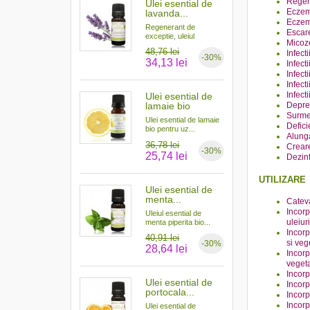
Regene
Ulei esential de
Eczem
lavanda...
Eczem
Regenerant de
Escare
exceptie, uleiul
Micoze
esential...
48,76 lei
Infect
-30%
34,13 lei
Infect
Infect
Infect
Infect
Ulei esential de
Depres
lamaie bio
Surme
Ulei esential de lamaie
Defici
bio pentru uz...
Alunga
36,78 lei
Crear
-30%
25,74 lei
Dezinf
UTILIZARE
Ulei esential de
menta...
Cateva
Incor
Uleiul esential de
uleiur
menta piperita bio...
Incorp
40,91 lei
si veg
-30%
28,64 lei
Incorp
vegeta
Incorp
Ulei esential de
Incorp
portocala...
Incorp
Incorp
Ulei esential de