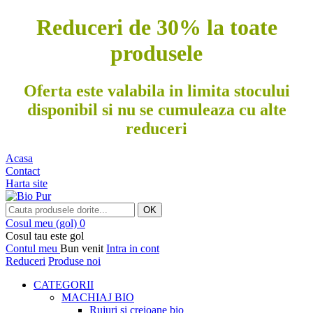
Reduceri de 30% la toate
produsele
Oferta este valabila in limita stocului
disponibil si nu se cumuleaza cu alte
reduceri
Acasa
Contact
Harta site
OK
Cosul meu
(gol)
0
Cosul tau este gol
Contul meu
Bun venit
Intra in cont
Reduceri
Produse noi
CATEGORII
MACHIAJ BIO
Rujuri si creioane bio