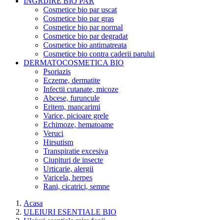
INGRIJIRE BIO PAR
Cosmetice bio par uscat
Cosmetice bio par gras
Cosmetice bio par normal
Cosmetice bio par degradat
Cosmetice bio antimatreata
Cosmetice bio contra caderii parului
DERMATOCOSMETICA BIO
Psoriazis
Eczeme, dermatite
Infectii cutanate, micoze
Abcese, furuncule
Eritem, mancarimi
Varice, picioare grele
Echimoze, hematoame
Veruci
Hirsutism
Transpiratie excesiva
Ciupituri de insecte
Urticarie, alergii
Varicela, herpes
Rani, cicatrici, semne
Acasa
ULEIURI ESENTIALE BIO