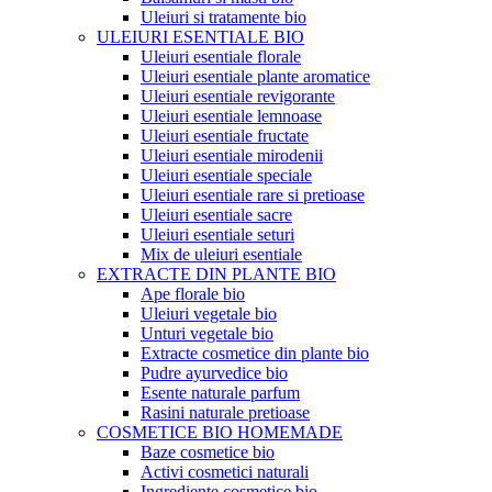
Uleiuri si tratamente bio
ULEIURI ESENTIALE BIO
Uleiuri esentiale florale
Uleiuri esentiale plante aromatice
Uleiuri esentiale revigorante
Uleiuri esentiale lemnoase
Uleiuri esentiale fructate
Uleiuri esentiale mirodenii
Uleiuri esentiale speciale
Uleiuri esentiale rare si pretioase
Uleiuri esentiale sacre
Uleiuri esentiale seturi
Mix de uleiuri esentiale
EXTRACTE DIN PLANTE BIO
Ape florale bio
Uleiuri vegetale bio
Unturi vegetale bio
Extracte cosmetice din plante bio
Pudre ayurvedice bio
Esente naturale parfum
Rasini naturale pretioase
COSMETICE BIO HOMEMADE
Baze cosmetice bio
Activi cosmetici naturali
Ingrediente cosmetice bio