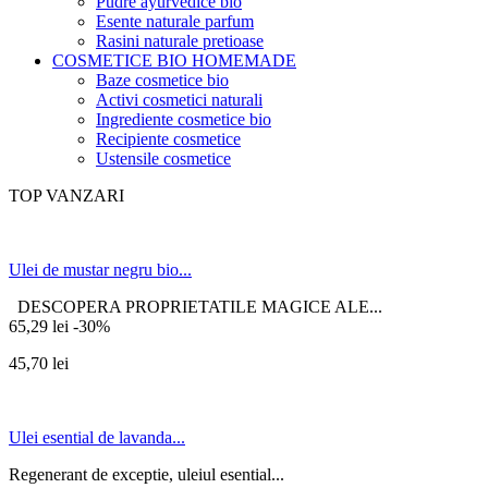
Pudre ayurvedice bio
Esente naturale parfum
Rasini naturale pretioase
COSMETICE BIO HOMEMADE
Baze cosmetice bio
Activi cosmetici naturali
Ingrediente cosmetice bio
Recipiente cosmetice
Ustensile cosmetice
TOP VANZARI
Ulei de mustar negru bio...
DESCOPERA PROPRIETATILE MAGICE ALE...
65,29 lei
-30%
45,70 lei
Ulei esential de lavanda...
Regenerant de exceptie, uleiul esential...