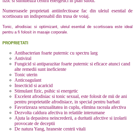
fizic si stimuleaza centrii energetici in plan subtil.
Numeroasele proprietati antiinfectioase fac din uleiul esential de
scortisoara un indispensabil din trusa de voiaj.
Tonic, afrodisiac si optimizant, uleiul esential de scortisoara este ideal
pentru a fi folosit in masaje corporale.
PROPRIETATI
Antibacterian foarte puternic cu spectru larg
Antiviral
Fungicid si antiparazitar foarte puternic si eficace atunci cand
alte remedii sunt ineficiente
Tonic uterin
Anticoagulant
Insecticid si acaricid
Stimulant fizic, psihic si energetic
Excelent afrodisiac si tonic sexual, este folosit de mii de ani
pentru proprietatile afrodisiace, in special pentru barbati
Favorizeaza senzualitatea in cuplu, elimina raceala afectiva
Dezvolta caldura afectiva in relatiile interumane
Ajuta la depasirea neincrederii, a duritatii afective si izolarii
provocate de deceptii
De natura Yang, hraneste centrii vitali