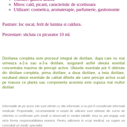
Miros: cald, picant, caracteristic de scortisoara
Utilizare: cosmetica, aromaterapie, parfumerie, gastronomie
Pastrare: loc uscat, ferit de lumina si caldura.
Prezentare: sticluta cu picurator 10 ml.
Distilarea completa este procesul integral de distilare, dupa care nu mai
urmeaza a-2-a sau a-3-a distilare, asigurand astfel uleiului esential
concentratia maxima de principii active. Uleiurile esentiale pot fi obtinute
din distilare completa, prima distilare, a doua distilare, a treia distilare,
rezultand uleiuri esentiale de calitati diferite ale caror principii active scad
pe masura ce planta sau componenta acesteia este supusa mai multor
distilari
.
Informatiile de pe acest site sunt oferite cu titlu informativ si nu pot fi considerate informatii
medicale. Proprietatile, recomandarile si modul de utilizare sunt obtinute din surse de
referinta si confirmate prin studii si observatii in mediul stiintific insa nu pot angaja sub
nicio forma responsabilitatea noastra. Pentru utilizarea in scop medical, va rugam sa
consultati un medic specialist.