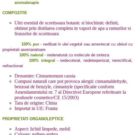
aromaterapie
COMPOZITIE
Ulei esential de scortisoara botanic si biochimic definit,
obtinut prin distilarea completa in vapori de apa a ramurilor si
frunzelor de scortisoara
100% pur
- nediluat in ulei vegetal sau amestecat cu uleiuri cu
proprietati asemanatoare
100% natural
- nedenaturat cu molecule de sinteza
100% integral
- nedecolorat, nedeterpenizat, nerectificat,
nefractionat
Denumire: Cinnamomum cassia
Compusi naturali care pot provoca alergii: cinnamaldehyde,
benzoat de benzyle, cinnamyle (specificatie conform
Amendamentului nr. 7 al Directivei Europene referitoare la
produsele cosmetice/CE 15/2003)
Tara de origine: China
Importat in UE: Franta
PROPRIETATI ORGANOLEPTICE
Aspect: lichid limpede, mobil
Culoare: galben-ambra