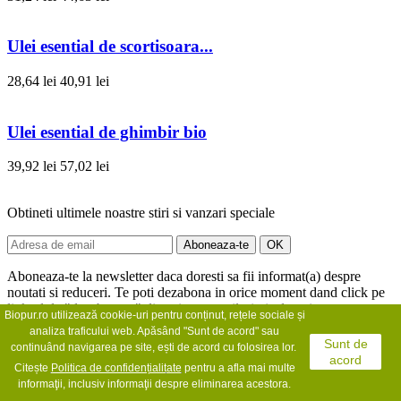
Ulei esential de scortisoara...
28,64 lei
40,91 lei
Ulei esential de ghimbir bio
39,92 lei
57,02 lei
Obtineti ultimele noastre stiri si vanzari speciale
Aboneaza-te la newsletter daca doresti sa fii informat(a) despre
noutati si reduceri. Te poti dezabona in orice moment dand click pe
link-ul de "dezabonare" din oricare email trimis de noi.
Biopur.ro utilizează cookie-uri pentru conținut, rețele sociale și
analiza traficului web. Apăsând "Sunt de acord" sau
Sunt de
continuând navigarea pe site, ești de acord cu folosirea lor.
acord
Citește
Politica de confidențialit
ate
pentru a afla mai multe
Informatii contact
informaţii, inclusiv informaţii despre eliminarea acestora.
Telefon: 0721 393 383