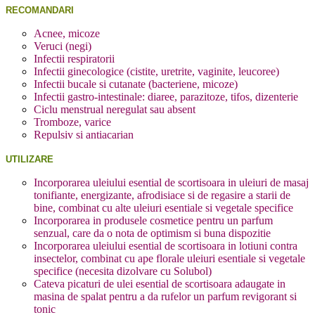
RECOMANDARI
Acnee, micoze
Veruci (negi)
Infectii respiratorii
Infectii ginecologice (cistite, uretrite, vaginite, leucoree)
Infectii bucale si cutanate (bacteriene, micoze)
Infectii gastro-intestinale: diaree, parazitoze, tifos, dizenterie
Ciclu menstrual neregulat sau absent
Tromboze, varice
Repulsiv si antiacarian
UTILIZARE
Incorporarea uleiului esential de scortisoara in uleiuri de masaj
tonifiante, energizante, afrodisiace si de regasire a starii de
bine, combinat cu alte uleiuri esentiale si vegetale specifice
Incorporarea in produsele cosmetice pentru un parfum
senzual, care da o nota de optimism si buna dispozitie
Incorporarea uleiului esential de scortisoara in lotiuni contra
insectelor, combinat cu ape florale uleiuri esentiale si vegetale
specifice (necesita dizolvare cu Solubol)
Cateva picaturi de ulei esential de scortisoara adaugate in
masina de spalat pentru a da rufelor un parfum revigorant si
tonic