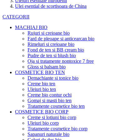
Uleiuri esentiale mirodenii
Ulei esential de scortisoara de China
CATEGORII
MACHIAJ BIO
Rujuri si creioane bio
Fard de pleoape si anticearcan bio
Rimeluri si creioane bio
Fond de ten si BB cream bio
Pudre de ten si blush bio
Oja si tratamente nontoxice 7 free
Gloss si balsam bio
COSMETICE BIO TEN
Demachiante si tonice bio
Creme bio ten
Uleiuri bio ten
Creme bio contur ochi
Gomaj si masti bio ten
Tratamente cosmetice bio ten
COSMETICE BIO CORP
Creme si lotiuni bio corp
Uleiuri bio corp
Tratamente cosmetice bio corp
Sapanuri naturale bio
Geluri de dus bio