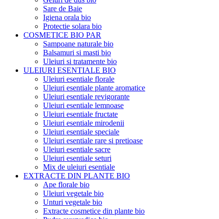
Sare de Baie
Igiena orala bio
Protectie solara bio
COSMETICE BIO PAR
Sampoane naturale bio
Balsamuri si masti bio
Uleiuri si tratamente bio
ULEIURI ESENTIALE BIO
Uleiuri esentiale florale
Uleiuri esentiale plante aromatice
Uleiuri esentiale revigorante
Uleiuri esentiale lemnoase
Uleiuri esentiale fructate
Uleiuri esentiale mirodenii
Uleiuri esentiale speciale
Uleiuri esentiale rare si pretioase
Uleiuri esentiale sacre
Uleiuri esentiale seturi
Mix de uleiuri esentiale
EXTRACTE DIN PLANTE BIO
Ape florale bio
Uleiuri vegetale bio
Unturi vegetale bio
Extracte cosmetice din plante bio