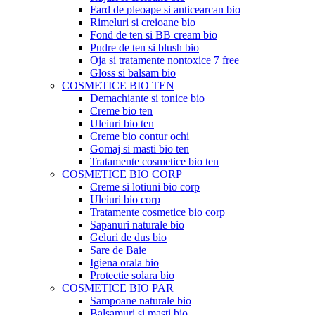
Fard de pleoape si anticearcan bio
Rimeluri si creioane bio
Fond de ten si BB cream bio
Pudre de ten si blush bio
Oja si tratamente nontoxice 7 free
Gloss si balsam bio
COSMETICE BIO TEN
Demachiante si tonice bio
Creme bio ten
Uleiuri bio ten
Creme bio contur ochi
Gomaj si masti bio ten
Tratamente cosmetice bio ten
COSMETICE BIO CORP
Creme si lotiuni bio corp
Uleiuri bio corp
Tratamente cosmetice bio corp
Sapanuri naturale bio
Geluri de dus bio
Sare de Baie
Igiena orala bio
Protectie solara bio
COSMETICE BIO PAR
Sampoane naturale bio
Balsamuri si masti bio