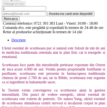
Adauga in cos
Anunta-ma cand este disponibil
Comenzi telefonice: 0721 393 383 Luni - Vineri: 10:00 - 18:00
Comanda dvs. este pregătită și expediată în termen de 24-48 de ore
Retur al produselor achiziționate în termen de 14 zile
Descriere
Uleiul esential de scortisoara pur si natural este folosit de mii de ani
in medicina traditionala orientala atat in plan fizic cat si energetic si
emotional.
Scortisoara face parte din mirodeniile pretioase exportate din Orient
de inca acum 4.000 de ani. Vestita pentru proprietatile fortifiante si
purifiante, scortisoara este prezenta in farmacopeea traditionala
chineza de peste 2.700 de ani, iar in Biblie, scortisoara este regasita
ca si ingredient in balsamurile sacre.
In Taoism exista convingerea ca scortisoara ajuta la gasirea
imortalitatii. Din punct de vedere energetic, uleiul esential de
scortisoara este extrem de puternic. De natura Yang, uleiul esential
de scortisoara stimuleaza centrii nervosi si incalzeste corpul in plan