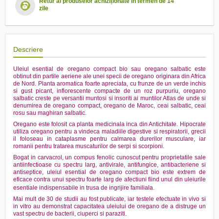
Retur al produselor achiziționate în termen de 14
zile
Descriere
Uleiul esential de oregano compact bio sau oregano salbatic este
obtinut din partile aeriene ale unei specii de oregano originara din Africa
de Nord. Planta aromatica foarte apreciata, cu frunze de un verde inchis
si gust picant, inflorescente compacte de un roz purpuriu, oregano
salbatic creste pe versantii muntosi si insoriti ai muntilor Atlas de unde si
denumirea de oregano compact, oregano de Maroc, ceai salbatic, ceai
rosu sau maghiran salbatic.
Oregano este folosit ca planta medicinala inca din Antichitate. Hipocrate
utiliza oregano pentru a vindeca maladiile digestive si respiratorii, grecii
il foloseau in cataplasme pentru calmarea durerilor musculare, iar
romanii pentru tratarea muscaturilor de serpi si scorpioni.
Bogat in carvacrol, un compus fenolic cunoscut pentru proprietatile sale
antiinfectioase cu spectru larg, antivirale, antifungice, antibacteriene si
antiseptice, uleiul esential de oregano compact bio este extrem de
eficace contra unui spectru foarte larg de afectiuni fiind unul din uleiurile
.
esentiale indispensabile in trusa de ingrijire familiala
Mai mult de 30 de studii au fost publicate, iar testele efectuate in vivo si
in vitro au demonstrat capacitatea uleiului de oregano de a distruge un
vast spectru de bacterii, ciuperci si paraziti.