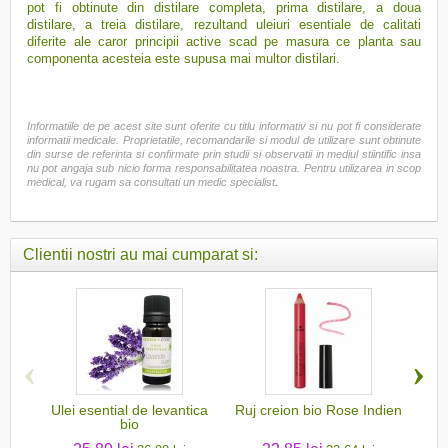
pot fi obtinute din distilare completa, prima distilare, a doua
distilare, a treia distilare, rezultand uleiuri esentiale de calitati
diferite ale caror principii active scad pe masura ce planta sau
componenta acesteia este supusa mai multor distilari.
Informatiile de pe acest site sunt oferite cu titlu informativ si nu pot fi considerate
informatii medicale. Proprietatile, recomandarile si modul de utilizare sunt obtinute
din surse de referinta si confirmate prin studii si observatii in mediul stiintific insa
nu pot angaja sub nicio forma responsabilitatea noastra. Pentru utilizarea in scop
.
medical, va rugam sa consultati un medic specialist
Clientii nostri au mai cumparat si:
‹
›
Ulei esential de levantica
Ruj creion bio Rose Indien
Apa
bio