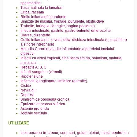
spasmodica
Tusa matinala la fumatori
Gripa, raceala
Rinite inflamatorii purulente
Sinuzite de maxilar, frontale, purulente, obstructive
Traheite, laringite, faringite, angina pectorala
Infectii intestinale, gastrite, gastro-enterite, enterocolite
Diaree, dizenterie
Colite inflamatorii, diverticulita, disbioza intestinala (dezechilibre
ale florei intestinale)
Maladia Chron (maladie inflamatorie a peretelui tractului
digestiv)
Infectii cu virusi tropicali, tifos, febra tifoida, paludism, malaria,
amibiaza
Hepatite A, B, C
Infectii sanguine (viremii)
Hipotensiune
Inflamatii ganglionare limfatice (adenite)
Cistite
Nevralgii
Depresii
Sindrom de oboseala cronica
Epuizare nervoasa si fizica
Astenie profunda
Astenie sexuala
UTILIZARE
Incorporarea in creme, serumuri, geluri, uleiuri, masti pentru ten