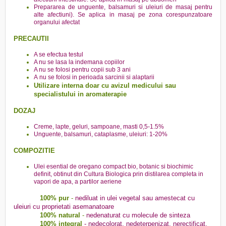
Prepararea de unguente, balsamuri si uleiuri de masaj pentru
alte afectiuni). Se aplica in masaj pe zona corespunzatoare
organului afectat
PRECAUTII
A se efectua testul
A nu se lasa la indemana copiilor
A nu se folosi pentru copii sub 3 ani
A nu se folosi in perioada sarcinii si alaptarii
Utilizare interna doar cu avizul medicului sau
specialistului in aromaterapie
DOZAJ
Creme, lapte, geluri, sampoane, masti 0,5-1.5%
Unguente, balsamuri, cataplasme, uleiuri: 1-20%
COMPOZITIE
Ulei esential de oregano compact bio, botanic si biochimic
definit, obtinut din Cultura Biologica prin distilarea completa in
vapori de apa, a partilor aeriene
100% pur
-
nediluat in ulei vegetal sau amestecat cu
uleiuri cu proprietati asemanatoare
100% natural
-
nedenaturat cu molecule de sinteza
100% integral
-
nedecolorat, nedeterpenizat, nerectificat,