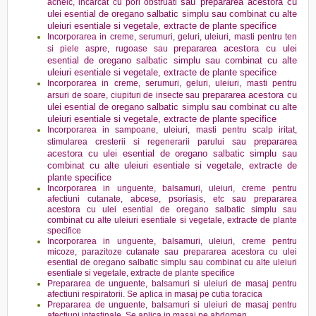
sau prepararea acestora cu
acneic, incarcat cu pori obstruati
ulei esential de oregano salbatic simplu sau combinat cu alte
uleiuri esentiale si vegetale, extracte de plante specifice
Incorporarea in creme, serumuri, geluri, uleiuri, masti pentru ten
prepararea acestora cu ulei
si piele aspre, rugoase sau
esential de oregano salbatic simplu sau combinat cu alte
uleiuri esentiale si vegetale, extracte de plante specifice
Incorporarea in creme, serumuri, geluri, uleiuri, masti pentru
prepararea acestora cu
arsuri de soare, ciupituri de insecte sau
ulei esential de oregano salbatic simplu sau combinat cu alte
uleiuri esentiale si vegetale, extracte de plante specifice
Incorporarea in sampoane, uleiuri, masti pentru scalp iritat,
prepararea
stimularea cresterii si regenerarii parului sau
acestora cu ulei esential de oregano salbatic simplu sau
combinat cu alte uleiuri esentiale si vegetale, extracte de
plante specifice
Incorporarea in unguente, balsamuri, uleiuri, creme pentru
afectiuni cutanate, abcese, psoriasis, etc sau prepararea
acestora cu ulei esential de oregano salbatic simplu sau
combinat cu alte uleiuri esentiale si vegetale, extracte de plante
specifice
Incorporarea in unguente, balsamuri, uleiuri, creme pentru
micoze, parazitoze cutanate sau prepararea acestora cu ulei
esential de oregano salbatic simplu sau combinat cu alte uleiuri
esentiale si vegetale, extracte de plante specifice
Prepararea de unguente, balsamuri si uleiuri de masaj pentru
afectiuni respiratorii. Se aplica in masaj pe cutia toracica
Prepararea de unguente, balsamuri si uleiuri de masaj pentru
afectiuni intestinale. Se aplica in masaj pe abdomen