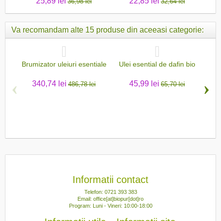
25,89 lei
22,85 lei
36,98 lei
32,64 lei
Va recomandam alte 15 produse din aceeasi categorie:
Brumizator uleiuri esentiale
Ulei esential de dafin bio
Ul
‹
›
340,74 lei
45,99 lei
486,78 lei
65,70 lei
Informatii contact
Telefon: 0721 393 383
Email: office[at]biopur[dot]ro
Program: Luni - Vineri: 10:00-18:00