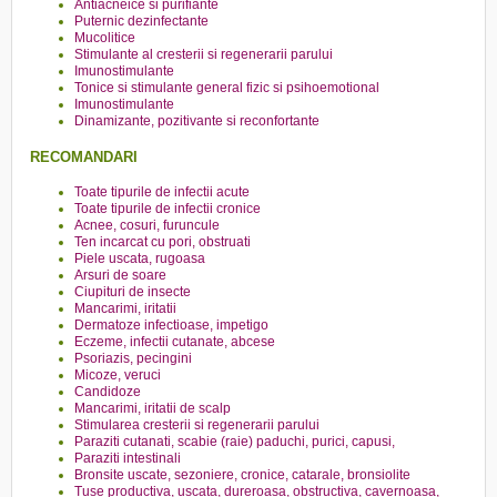
Antiacneice si purifiante
Puternic dezinfectante
Mucolitice
Stimulante al cresterii si regenerarii parului
Imunostimulante
Tonice si stimulante general fizic si psihoemotional
Imunostimulante
Dinamizante, pozitivante si reconfortante
RECOMANDARI
Toate tipurile de infectii acute
Toate tipurile de infectii cronice
Acnee, cosuri, furuncule
Ten incarcat cu pori, obstruati
Piele uscata, rugoasa
Arsuri de soare
Ciupituri de insecte
Mancarimi, iritatii
Dermatoze infectioase, impetigo
Eczeme, infectii cutanate, abcese
Psoriazis, pecingini
Micoze, veruci
Candidoze
Mancarimi, iritatii de scalp
Stimularea cresterii si regenerarii parului
Paraziti cutanati, scabie (raie) paduchi, purici, capusi,
Paraziti intestinali
Bronsite uscate, sezoniere, cronice, catarale, bronsiolite
Tuse productiva, uscata, dureroasa, obstructiva, cavernoasa,