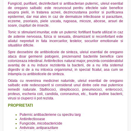
Fungicid, purifiant, dezinfectant si antibacterian puternic, uleiul esential
de oregano salbatic este recunoscut pentru efectele sale benefice
asupra pielii, in tratarea acneii, dezincrustarea porilor si purificarea
epidermei, dar mai ales in caz de dermatoze infectioase si parazitare,
eczeme, psoriasis, piele uscata, rugoasa, micoze, abcese, arsuri de
soare, ciupituri de insecte.
Tonic si stimulant imunitar, este un puternic fortifiant foarte utilizat in caz
de astenie nervoasa, fizica si sexuala, dinamizant si reconfortant este
aliatul nepretuit in fata incercarilor, testelor, socurilor emotionale si
situatiilor dificile.
Spre deosebire de antibioticele de sinteza, uleiul esential de oregano
ataca doar germenii patogeni, prezervamd bacteriile benefice care
colonizeaza intestinal. Antiinfectios natural major, prezinta considerabilul
avantaj de a nu induce rezistenta la bacterii, de a nu irita sistemul
digestiv si de a nu intoxica organismul, in special ficatul, asa cum se
intampla cu antibioticele de sinteza.
Odata cu revenirea medicinei naturiste, uleiul esential de oregano
salbatic este redescoperit si considerat unul dintre cele mai puternice
remedii naturale. Stafilococi, streptococci, pneumococi, enterococi,
proteus, escheria coli, candida, coronavirus, etc., foarte putine bacterii,
virusi si ciuperci ii pot rezista.
PROPRIETATI
Puternic antibacteriene cu spectru larg
Antiinfectiooase
Fungicide, micobactericide
Antivirale, antiparazitare