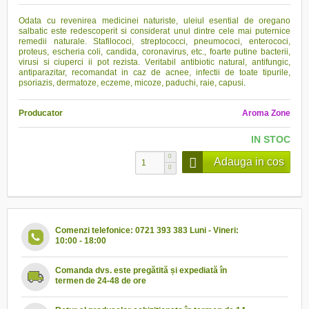
Odata cu revenirea medicinei naturiste, uleiul esential de oregano
salbatic este redescoperit si considerat unul dintre cele mai puternice
remedii naturale. Stafilococi, streptococci, pneumococi, enterococi,
proteus, escheria coli, candida, coronavirus, etc., foarte putine bacterii,
virusi si ciuperci ii pot rezista. V
eritabil antibiotic natural, antifungic,
antiparazitar, recomandat in caz de acnee, infectii de toate tipurile,
psoriazis, dermatoze, eczeme, micoze, paduchi, raie, capusi
.
Producator
Aroma Zone
IN STOC
Adauga in cos
Comenzi telefonice: 0721 393 383 Luni - Vineri:
10:00 - 18:00
Comanda dvs. este pregătită și expediată în
termen de 24-48 de ore