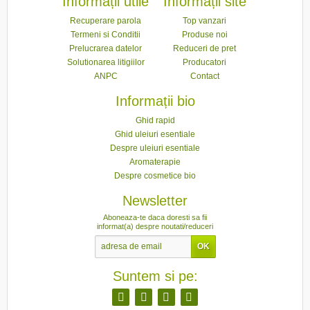
Informații utile
Informații site
Recuperare parola
Top vanzari
Termeni si Conditii
Produse noi
Prelucrarea datelor
Reduceri de pret
Solutionarea litigiilor
Producatori
ANPC
Contact
Informații bio
Ghid rapid
Ghid uleiuri esentiale
Despre uleiuri esentiale
Aromaterapie
Despre cosmetice bio
Newsletter
Aboneaza-te daca doresti sa fii
informat(a) despre noutati/reduceri
Suntem si pe: