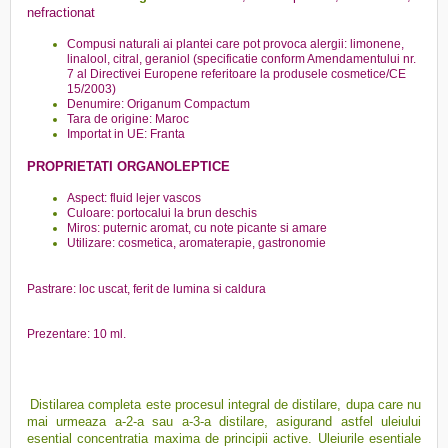
nefractionat
Compusi naturali ai plantei care pot provoca alergii: limonene,
linalool, citral, geraniol (specificatie conform Amendamentului nr.
7 al Directivei Europene referitoare la produsele cosmetice/CE
15/2003)
Denumire: Origanum Compactum
Tara de origine: Maroc
Importat in UE: Franta
PROPRIETATI ORGANOLEPTICE
Aspect: fluid lejer vascos
Culoare: portocalui la brun deschis
Miros: puternic aromat, cu note picante si amare
Utilizare: cosmetica, aromaterapie, gastronomie
Pastrare: loc uscat, ferit de lumina si caldura
Prezentare: 10 ml.
Distilarea completa este procesul integral de distilare, dupa care nu
mai urmeaza a-2-a sau a-3-a distilare, asigurand astfel uleiului
esential concentratia maxima de principii active. Uleiurile esentiale