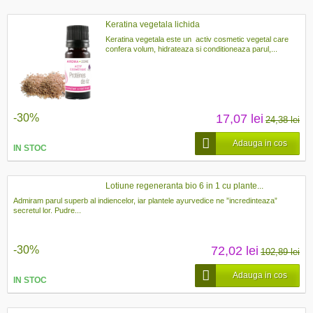
Keratina vegetala lichida
Keratina vegetala este un activ cosmetic vegetal care
confera volum, hidrateaza si conditioneaza parul,...
-30%
17,07 lei
24,38 lei
Adauga in cos
IN STOC
Lotiune regeneranta bio 6 in 1 cu plante...
Admiram parul superb al indiencelor, iar plantele ayurvedice ne ”incredinteaza”
secretul lor. Pudre...
-30%
72,02 lei
102,89 lei
Adauga in cos
IN STOC