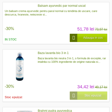
Balsam ayurvedic par normal uscat
Un balsam crema ayurvedic pentru parul normal cu tendinta de uscare, care
descurca, hraneste, netezeste si...
-30%
51,78 lei
73,97 lei
Adauga in cos
IN STOC
Baza lavanta bio 3 in 1
Baza lavanta bio neutra 3 in 1, o formula de exceptie, rar
intalnita cu 100% ingrediente de origine naturala si...
-30%
34,42 lei
49,17 lei
Stoc epuizat
Stoc epuizat
Brahmi pudra ayurvedica