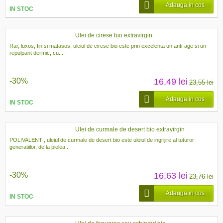
Adauga in cos
IN STOC
Ulei de cirese bio extravirgin
Rar, luxos, fin si matasos, uleiul de cirese bio este prin excelenta un anti-age si un
repulpant dermic, cu...
-30%
16,49 lei
23,55 lei
Adauga in cos
IN STOC
Ulei de curmale de desert bio extravirgin
POLIVALENT , uleiul de curmale de desert bio este uleiul de ingrijire al tuturor
generatiilor, de la pielea...
-30%
16,63 lei
23,76 lei
Adauga in cos
IN STOC