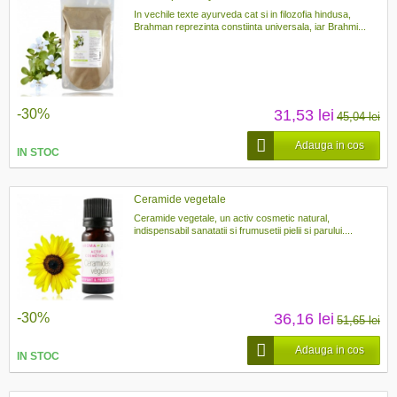
In vechile texte ayurveda cat si in filozofia hindusa,
Brahman reprezinta constiinta universala, iar Brahmi...
-30%
31,53 lei
45,04 lei
Adauga in cos
IN STOC
Ceramide vegetale
Ceramide vegetale, un activ cosmetic natural,
indispensabil sanatatii si frumusetii pielii si parului....
-30%
36,16 lei
51,65 lei
Adauga in cos
IN STOC