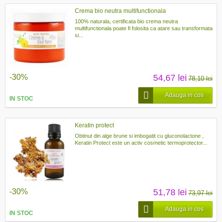
Crema bio neutra multifunctionala
100% naturala, certificata bio crema neutra
multifunctionala poate fi folosita ca atare sau transformata
si...
-30%
54,67 lei
78,10 lei
Adauga in cos
IN STOC
Keratin protect
Obtinut din alge brune si imbogatit cu gluconolactone ,
Keratin Protect este un activ cosmetic termoprotector...
-30%
51,78 lei
73,97 lei
Adauga in cos
IN STOC