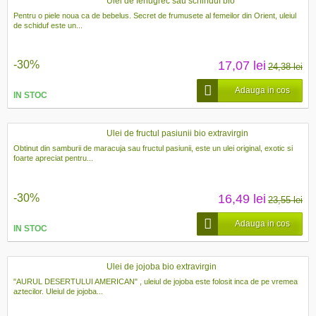
Ulei de fenugrec sau schinduf bio
Pentru o piele noua ca de bebelus. Secret de frumusete al femeilor din Orient, uleiul
de schiduf este un...
-30%
17,07 lei
24,38 lei
Adauga in cos
IN STOC
Ulei de fructul pasiunii bio extravirgin
Obtinut din samburii de maracuja sau fructul pasiunii, este un ulei original, exotic si
foarte apreciat pentru...
-30%
16,49 lei
23,55 lei
Adauga in cos
IN STOC
Ulei de jojoba bio extravirgin
"AURUL DESERTULUI AMERICAN" , uleiul de jojoba este folosit inca de pe vremea
aztecilor. Uleiul de jojoba...