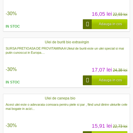
-30%
16,05 lei
22,93 lei
Adauga in cos
IN STOC
Ulei de buriti bio extravirgin
SURSA PRETIOASA DE PROVITAMINA A Uleiul de buriti este un ulei special si mai
putin cunoscut in Europa....
-30%
17,07 lei
24,38 lei
Adauga in cos
IN STOC
Ulei de canepa bio
Acest ulei este o adevarata comoara pentru piele si par , fiind unul dintre uleiurile cele
mai bogate in acizi...
-30%
15,91 lei
22,73 lei