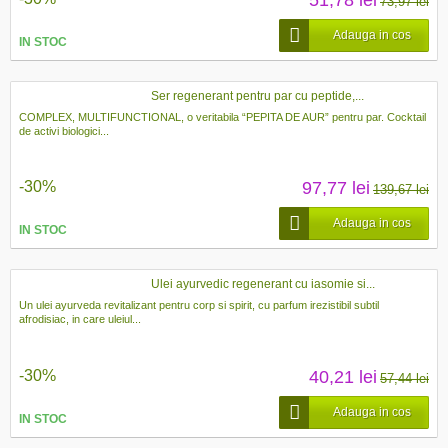
73,97 lei
Adauga in cos
IN STOC
Ser regenerant pentru par cu peptide,...
COMPLEX, MULTIFUNCTIONAL, o veritabila “PEPITA DE AUR” pentru par. Cocktail
de activi biologici...
-30%
97,77 lei
139,67 lei
Adauga in cos
IN STOC
Ulei ayurvedic regenerant cu iasomie si...
Un ulei ayurveda revitalizant pentru corp si spirit, cu parfum irezistibil subtil
afrodisiac, in care uleiul...
-30%
40,21 lei
57,44 lei
Adauga in cos
IN STOC