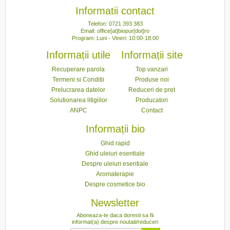
Informatii contact
Telefon: 0721 393 383
Email: office[at]biopur[dot]ro
Program: Luni - Vineri: 10:00-18:00
Informații utile
Informații site
Recuperare parola
Top vanzari
Termeni si Conditii
Produse noi
Prelucrarea datelor
Reduceri de pret
Solutionarea litigiilor
Producatori
ANPC
Contact
Informații bio
Ghid rapid
Ghid uleiuri esentiale
Despre uleiuri esentiale
Aromaterapie
Despre cosmetice bio
Newsletter
Aboneaza-te daca doresti sa fii
informat(a) despre noutati/reduceri