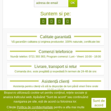
Suntem si pe:
Calitate garantată
Vă garantăm calitatea și originea produselor. 100% naturale, certificate bio
Comenzi telefonice
Număr telefon: 0721 393 383; Program comenzi: Luni - Vineri: 10:00 - 18:00
Livrare, transport si retur
Comanda dvs. este pregătită și expediată în termen de 24-48 de ore
Asistență clienți
Asistența pentru clienți vă stă la dispoziție de luni până vineri între orele
10:00 și 18:00
Biopur.ro utilizează cookie-uri pentru conținut, rețele sociale și
analiza traficului web. Apăsând "Sunt de acord" sau continuând
Sunt de
navigarea pe site, ești de acord cu folosirea lor.
acord
Citește
Politica de confidențialit
ate
pentru a afla mai multe
Copyright © 2026 Bio Pur. Toate drepturile rezervate.