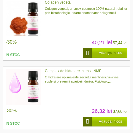
Colagen vegetal
Colagen vegetal, un activ cosmetic 100% natural , obtinut
prin biotehnologie , foarte asemanator colagenului...
-30%
40,21 lei
57,44 lei
Adauga in cos
IN STOC
Complex de hidratare intensa NMF
O hidratare optima este secretul mentinerii pielii fine,
suple si prevenirii aparitiei ridurilor. Fiziologic,...
-30%
26,32 lei
37,60 lei
Adauga in cos
IN STOC