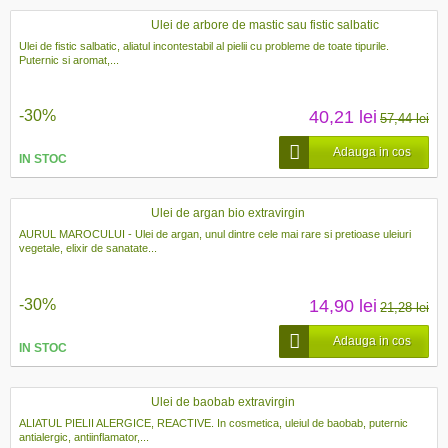
Ulei de arbore de mastic sau fistic salbatic
Ulei de fistic salbatic, aliatul incontestabil al pielii cu probleme de toate tipurile.
Puternic si aromat,...
-30%
40,21 lei
57,44 lei
Adauga in cos
IN STOC
Ulei de argan bio extravirgin
AURUL MAROCULUI - Ulei de argan, unul dintre cele mai rare si pretioase uleiuri
vegetale, elixir de sanatate...
-30%
14,90 lei
21,28 lei
Adauga in cos
IN STOC
Ulei de baobab extravirgin
ALIATUL PIELII ALERGICE, REACTIVE. In cosmetica, uleiul de baobab, puternic
antialergic, antiinflamator,...