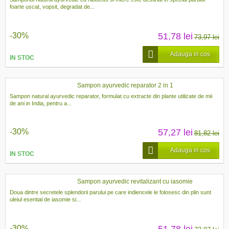
foarte uscat, vopsit, degradat de...
-30%
51,78 lei
73,97 lei
Adauga in cos
IN STOC
Sampon ayurvedic reparator 2 in 1
Sampon natural ayurvedic reparator, formulat cu extracte din plante utilizate de mii
de ani in India, pentru a...
-30%
57,27 lei
81,82 lei
Adauga in cos
IN STOC
Sampon ayurvedic revitalizant cu iasomie
Doua dintre secretele splendorii parului pe care indiencele le folosesc din plin sunt
uleiul esential de iasomie si...
-30%
51,78 lei