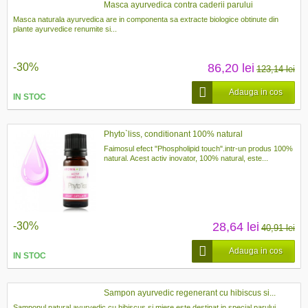
Masca ayurvedica contra caderii parului
Masca naturala ayurvedica are in componenta sa extracte biologice obtinute din
plante ayurvedice renumite si...
-30%
86,20 lei
123,14 lei
Adauga in cos
IN STOC
Phyto`liss, conditionant 100% natural
Faimosul efect "Phospholipid touch".intr-un produs 100%
natural. Acest activ inovator, 100% natural, este...
-30%
28,64 lei
40,91 lei
Adauga in cos
IN STOC
Sampon ayurvedic regenerant cu hibiscus si...
Samponul natural ayurvedic cu hibiscus si miere este destinat in special parului