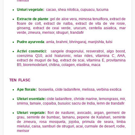
merisor
Unturi vegetale
:
cacao, shea nilotica, cupuacu, tucuma
Extracte de plante
: gel de aloe vera, mimosa tenuiflora, extract de
floare de colt,
extract de nalba, extract de vita de vie rosie,
ginseng, extract de ceai verde, urucum, centella asiatica, mar
verde, zmeura, merisor, struguri, trandafir
Pudre ayurveda
: amla, brahmi, bhringaraj, manjishta, tulsi
Activi cosmetici
:
s
angele dragonului, resveratrol, algo boost,
coenzima Q10, acid hialuronic, relax rides, vitamina C, AHA,
extract de muguri de fag, extract de scai, vitamina E, provitamina
B5, bioremodelant, chitina, colagen, elastina, maca
TEN FLASC
Ape florale
:
boswelia,
ciste ladanifere, melissa, verbina exotica
Uleiuri esentiale
:
ciste ladanifere, christe marine, lemongrass, mir,
smirna, tamaie, copaiba, busuioc sacru de India, lemn de trandafir
Uleiuri vegetale
:
flori de nasturei, avocado, argan, germeni de
grau, seminte de bumbac, tamanu, pepene de Kalahari, seminte
de zmeura, rosa mosqueta, jojoba, primula de seara, limba
mielului, caisa, samburi de struguri, acai, curmale de desert, rodie,
merisor