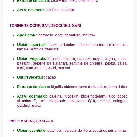
Extracte de plante
:
ceai verde, extract de iedera
Activi cosmetici
:
cafeina, fucoslim
TONIFIERE CORP, GAT, DECOLTEU, SANI
Ape florale
:
boswelia, ciste ladanifere, melissa
Uleiuri esentiale
:
ciste ladanifere, christe marine, smirna, mir,
tamaie, lemn de trandafir
Uleiuri vegetale
:
flori de nasturei, coacaze negre, argan, fructul
pasiunii, pepene de Kalahari, seminte de zmeura, jojoba, caisa,
acai, curmale de desert, merisor
Unturi vegetale
:
cacao
Extracte de plante
:
kigellia africana, seva de bambus, lemn dulce
Activi cosmetici
:
cafeina, fucoslim, bioremodelant, algo boost,
vitamina E, acid hialuronic, coenzima Q10, chitina, colagen,
elastina, maca
PIELE ASPRA, CRAPATA
Uleiuri esentiale
:
patchouli, balsam de Peru, copaiba, mir, smirna