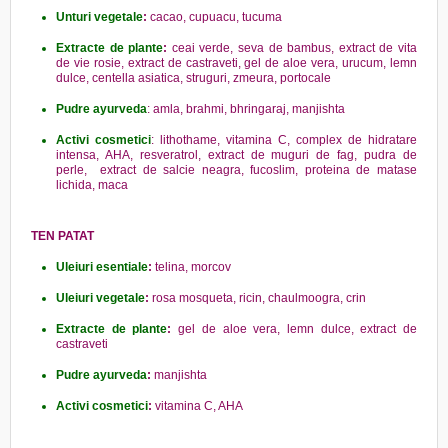
Unturi vegetale
:
cacao, cupuacu, tucuma
Extracte de plante
:
ceai verde, seva de bambus, extract de vita
de vie rosie, extract de castraveti, gel de aloe vera, urucum, lemn
dulce, centella asiatica, struguri, zmeura, portocale
Pudre ayurveda
: amla, brahmi, bhringaraj, manjishta
Activi cosmetici
: lithothame, vitamina C, complex de hidratare
intensa, AHA, resveratrol, extract de muguri de fag, pudra de
perle, extract de salcie neagra, fucoslim, proteina de matase
lichida, maca
TEN PATAT
Uleiuri esentiale
:
telina, morcov
Uleiuri vegetale
:
rosa mosqueta, ricin, chaulmoogra, crin
Extracte de plante
:
gel de aloe vera, lemn dulce, extract de
castraveti
Pudre ayurveda
:
manjishta
Activi cosmetici
:
vitamina C, AHA