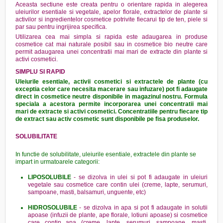
Aceasta sectiune este creata pentru o orientare rapida in alegerea
uleiurilor esentiale si vegetale, apelor florale, extractelor de plante si
activilor si ingredientelor cosmetice potrivite fiecarui tip de ten, piele si
par sau pentru ingrijirea specifica.
Utilizarea cea mai simpla si rapida este adaugarea in produse
cosmetice cat mai naturale posibil sau in cosmetice bio neutre care
permit adaugarea unei concentratii mai mari de extracte din plante si
activi cosmetici.
SIMPLU SI RAPID
Uleiurile esentiale, activii cosmetici si extractele de plante (cu
exceptia celor care necesita macerare sau infuzare) pot fi adaugate
direct in cosmetice neutre disponibile in magazinul nostru. Formula
speciala a acestora permite incorporarea unei concentratii mai
mari de extracte si activi cosmetici. Concentratiile pentru fiecare tip
de extract sau activ cosmetic sunt disponibile pe fisa produselor.
SOLUBILITATE
In functie de solubilitate, uleiurile esentiale, extractele din plante se
impart in urmatoarele categorii:
LIPOSOLUBILE
- se dizolva in ulei si pot fi adaugate in uleiuri
vegetale sau cosmetice care contin ulei (creme, lapte, serumuri,
sampoane, masti, balsamuri, unguente, etc)
HIDROSOLUBILE
- se dizolva in apa si pot fi adaugate in solutii
apoase (infuzii de plante, ape florale, lotiuni apoase) si cosmetice
care contin apa (creme, lapte, serumuri, sampoane, masti,