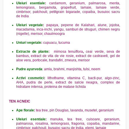
Uleiuri esentiale
:
cardamom, geranium, palmarosa, menta,
lemongrass, bergamota, grapefruit, lamaie, lamaie verde,
cimbrisor, patchouli, petitgrain bigarade, copaiba, busuioc sacru
de India
Uleiuri vegetale
:
papaya, pepene de Kalahari, alune, jojoba,
macadamia, inca-inchi, yangu, samburi de struguri, chimen negru
(nigelle), merisor, chaulmoogra
Unturi vegetale
:
cupuacu, tucuma
Extracte de plante
:
mimosa tenuiflora
,
ceai verde, seva de
bambus, extract de vita de vie rosie, extract de castraveti, gel de
aloe vera, portocale, trandafiri, zmeura, merisor
Pudre ayurveda
: amla, brahmi, manjishta, tulsi, neem
Activi cosmetici
:
lithothame, vitamina C, bacti-pur, algo-zinc,
AHA, pudra de perle, extract de salcie neagra, complex de
hidratare intensa, proteina de matase lichida
TEN ACNEIC
Ape florale
:
tea tree, pin Douglas, lavanda, musetel, geranium
Uleiuri esentiale
:
manuka, tea tree, cuisoare, geranium,
palmarosa, rosalina, lemongrass, fragonia, copaiba, mandarine,
cimbrisor, patchouli, busuioc sacru de India, elemi, tamaie