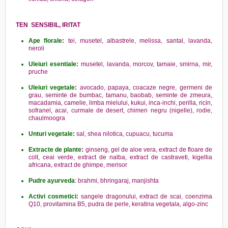
TEN SENSIBIL, IRITAT
Ape florale
:
tei, musetel, albastrele, melissa, santal, lavanda,
neroli
Uleiuri esentiale
:
musetel, lavanda, morcov, tamaie, smirna, mir,
pruche
Uleiuri vegetale
:
avocado, papaya, coacaze negre, germeni de
grau, seminte de bumbac, tamanu, baobab, seminte de zmeura,
macadamia, camelie, limba mielului, kukui, inca-inchi, perilla, ricin,
sofranel, acai, curmale de desert, chimen negru (nigelle), rodie,
chaulmoogra
Unturi vegetale:
sal, shea nilotica, cupuacu, tucuma
Extracte de plante
:
ginseng, gel de aloe vera, extract de floare de
colt, ceai verde, extract de nalba, extract de castraveti, kigellia
africana, extract de ghimpe, merisor
Pudre ayurveda
: brahmi, bhringaraj, manjishta
Activi cosmetici
:
sangele dragonului, extract de scai, coenzima
Q10, provitamina B5, pudra de perle, keratina vegetala, algo-zinc