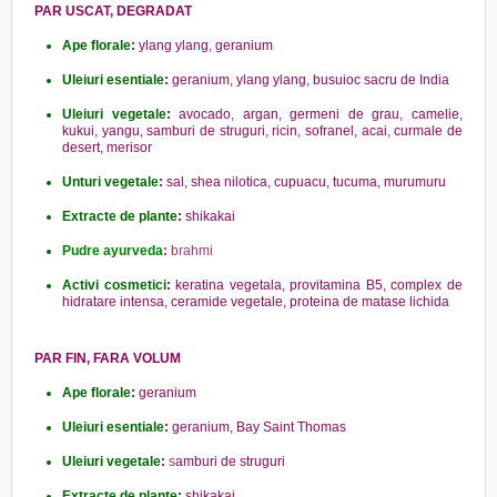
PAR USCAT, DEGRADAT
Ape florale
:
ylang ylang, geranium
Uleiuri esentiale
:
geranium, ylang ylang, busuioc sacru de India
Uleiuri vegetale
:
avocado, argan, germeni de grau, camelie,
kukui, yangu, samburi de struguri, ricin, sofranel, acai, curmale de
desert, merisor
Unturi vegetale
:
sal, shea nilotica, cupuacu, tucuma, murumuru
Extracte de plante
:
shikakai
Pudre ayurveda
:
brahmi
Activi cosmetici
:
keratina vegetala, provitamina B5, complex de
hidratare intensa, ceramide vegetale, proteina de matase lichida
PAR FIN, FARA VOLUM
Ape florale
:
geranium
Uleiuri esentiale
:
geranium, Bay Saint Thomas
Uleiuri vegetale
:
s
amburi de struguri
Extracte de plante
:
shikakai