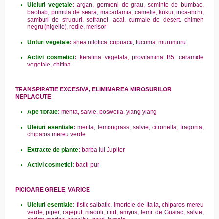
Uleiuri vegetale
:
argan, germeni de grau, seminte de bumbac,
baobab, primula de seara, macadamia, camelie, kukui, inca-inchi,
samburi de struguri, sofranel, acai, curmale de desert, chimen
negru (nigelle), rodie, merisor
Unturi vegetale
:
shea nilotica, cupuacu, tucuma, murumuru
Activi cosmetici
:
keratina vegetala, provitamina B5, ceramide
vegetale, chitina
TRANSPIRATIE EXCESIVA, ELIMINAREA MIROSURILOR
NEPLACUTE
Ape florale
:
menta, salvie, boswelia, ylang ylang
Uleiuri esentiale
:
menta, lemongrass, salvie, citronella, fragonia,
chiparos mereu verde
Extracte de plante
:
barba lui Jupiter
Activi cosmetici
:
bacti-pur
PICIOARE GRELE, VARICE
Uleiuri esentiale
:
fistic salbatic, imortele de Italia, chiparos mereu
verde, piper, cajeput, niaouli, mirt, amyris, lemn de Guaiac, salvie,