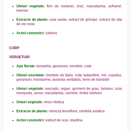
Uleiuri vegetale
:
flori de nasturei, orez, macadamia, sofranel,
merisor
Extracte de plante
:
ceai verde, extract de ghimpe, extract de vita
de vie rosie
Activi cosmetici
:
cafeina
CORP
VERGETURI
Ape florale
:
boswelia, geranium, imortele, ciste
Uleiuri esentiale
:
imortele de Italia, ciste ladanifere, mir, copaiba,
geranium, mandarine, lavanda veritabila, lemn de trandafir
Uleiuri vegetale
:
avocado, argan, germeni de grau, tamanu, rosa
mosqueta, alune, macadamia, camelie, limba mielului
Unturi vegetale
:
shea nilotica
Extracte de plante
:
mimoza tenuiflora, centella asiatica
Activi cosmetici
:
extract de scai, elastina