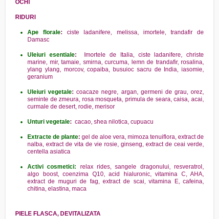
OCHI
RIDURI
Ape florale
:
ciste ladanifere, melissa, imortele, trandafir de
Damasc
Uleiuri esentiale
:
Imortele de Italia, ciste ladanifere, christe
marine, mir, tamaie, smirna, curcuma, lemn de trandafir, rosalina,
ylang ylang, morcov, copaiba, busuioc sacru de India, iasomie,
geranium
Uleiuri vegetale
:
coacaze negre, argan, germeni de grau, orez,
seminte de zmeura, rosa mosqueta, primula de seara, caisa, acai,
curmale de desert, rodie, merisor
Unturi vegetale
:
cacao, shea nilotica, cupuacu
Extracte de plante
:
gel de aloe vera, mimoza tenuiflora, extract de
nalba, extract de vita de vie rosie, ginseng, extract de ceai verde,
centella asiatica
Activi cosmetici:
relax rides, sangele dragonului, resveratrol,
algo boost, coenzima Q10, acid hialuronic, vitamina C, AHA,
extract de muguri de fag, extract de scai, vitamina E, cafeina,
chitina, elastina, maca
PIELE FLASCA, DEVITALIZATA