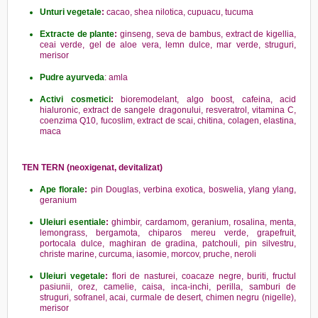
Unturi vegetale
:
cacao, shea nilotica, cupuacu, tucuma
Extracte de plante
:
ginseng, seva de bambus, extract de kigellia,
ceai verde, gel de aloe vera, lemn dulce, mar verde, struguri,
merisor
Pudre ayurveda
: amla
Activi cosmetici
:
bioremodelant, algo boost, cafeina, acid
hialuronic, extract de sangele dragonului, resveratrol, vitamina C,
coenzima Q10, fucoslim, extract de scai, chitina, colagen, elastina,
maca
TEN TERN (neoxigenat, devitalizat)
Ape florale
:
pin Douglas, verbina exotica, boswelia, ylang ylang,
geranium
Uleiuri esentiale
:
ghimbir, cardamom, geranium, rosalina, menta,
lemongrass, bergamota, chiparos mereu verde, grapefruit,
portocala dulce, maghiran de gradina, patchouli, pin silvestru,
christe marine, curcuma, iasomie, morcov, pruche, neroli
Uleiuri vegetale
:
flori de nasturei, coacaze negre, buriti, fructul
pasiunii, orez, camelie, caisa, inca-inchi, perilla, samburi de
struguri, sofranel, acai, curmale de desert, chimen negru (nigelle),
merisor