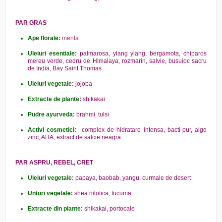
PAR GRAS
Ape florale
:
menta
Uleiuri esentiale
:
palmarosa, ylang ylang, bergamota, chiparos
mereu verde, cedru de Himalaya, rozmarin, salvie, busuioc sacru
de India, Bay Saint Thomas
Uleiuri vegetale
:
jojoba
Extracte de plante
:
shikakai
Pudre ayurveda
:
brahmi, tulsi
Activi cosmetici
:
complex de hidratare intensa, bacti-pur, algo
zinc, AHA, extract de salcie neagra
PAR ASPRU, REBEL, CRET
Uleiuri vegetale
:
papaya, baobab, yangu, curmale de desert
Unturi vegetale
:
shea nilotica, tucuma
Extracte din plante
:
shikakai, portocale