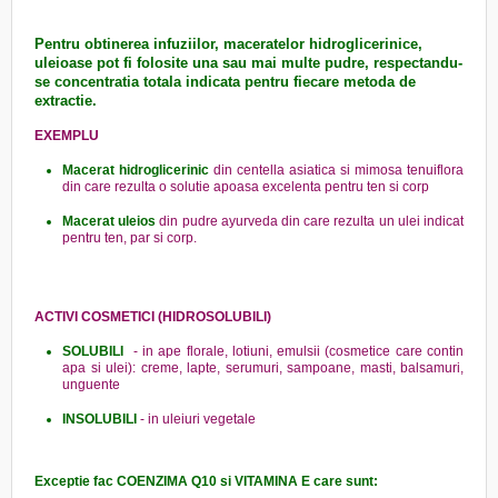
Pentru obtinerea infuziilor, maceratelor hidroglicerinice,
uleioase pot fi folosite una sau mai multe pudre, respectandu-
se concentratia totala indicata pentru fiecare metoda de
extractie.
EXEMPLU
Macerat hidroglicerinic
din centella asiatica si mimosa tenuiflora
din care rezulta o solutie apoasa excelenta pentru ten si corp
Macerat uleios
din pudre ayurveda din care rezulta un ulei indicat
pentru ten, par si corp.
ACTIVI COSMETICI (HIDROSOLUBILI)
SOLUBILI
- in ape florale, lotiuni, emulsii (cosmetice care contin
apa si ulei): creme, lapte, serumuri, sampoane, masti, balsamuri,
unguente
INSOLUBILI
- in uleiuri vegetale
Exceptie fac COENZIMA Q10 si VITAMINA E care sunt: