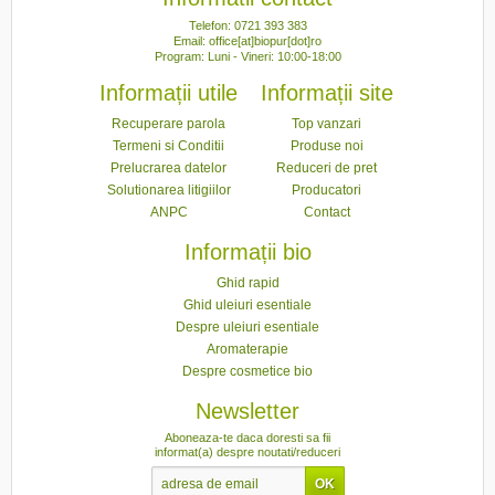
Telefon: 0721 393 383
Email: office[at]biopur[dot]ro
Program: Luni - Vineri: 10:00-18:00
Informații utile
Informații site
Recuperare parola
Top vanzari
Termeni si Conditii
Produse noi
Prelucrarea datelor
Reduceri de pret
Solutionarea litigiilor
Producatori
ANPC
Contact
Informații bio
Ghid rapid
Ghid uleiuri esentiale
Despre uleiuri esentiale
Aromaterapie
Despre cosmetice bio
Newsletter
Aboneaza-te daca doresti sa fii
informat(a) despre noutati/reduceri