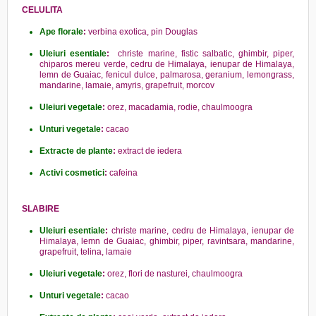
CELULITA
Ape florale
:
verbina exotica, pin Douglas
Uleiuri esentiale
:
christe marine, fistic salbatic, ghimbir, piper,
chiparos mereu verde, cedru de Himalaya, ienupar de Himalaya,
lemn de Guaiac, fenicul dulce, palmarosa, geranium, lemongrass,
mandarine, lamaie, amyris, grapefruit, morcov
Uleiuri vegetale
:
orez, macadamia, rodie, chaulmoogra
Unturi vegetale
:
cacao
Extracte de plante
:
extract de iedera
Activi cosmetici
:
cafeina
SLABIRE
Uleiuri esentiale
:
christe marine, cedru de Himalaya, ienupar de
Himalaya, lemn de Guaiac, ghimbir, piper, ravintsara, mandarine,
grapefruit, telina, lamaie
Uleiuri vegetale
:
orez, flori de nasturei, chaulmoogra
Unturi vegetale
:
cacao