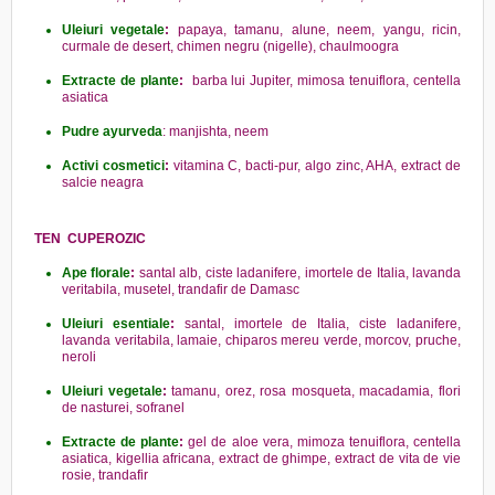
Uleiuri vegetale
:
papaya, tamanu, alune, neem, yangu, ricin,
curmale de desert, chimen negru (nigelle), chaulmoogra
Extracte de plante
:
barba lui Jupiter, mimosa tenuiflora, centella
asiatica
Pudre ayurveda
: manjishta, neem
Activi cosmetici
:
vitamina C, bacti-pur, algo zinc, AHA, extract de
salcie neagra
TEN CUPEROZIC
Ape florale
:
santal alb, ciste ladanifere, imortele de Italia, lavanda
veritabila, musetel, trandafir de Damasc
Uleiuri esentiale
:
santal, imortele de Italia, ciste ladanifere,
lavanda veritabila, lamaie, chiparos mereu verde, morcov, pruche,
neroli
Uleiuri vegetale
:
tamanu, orez, rosa mosqueta, macadamia, flori
de nasturei, sofranel
Extracte de plante
:
gel de aloe vera, mimoza tenuiflora, centella
asiatica, kigellia africana, extract de ghimpe, extract de vita de vie
rosie, trandafir