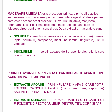
MACERARE ULEIOASA
este procedeul prin care principiile active
sunt extrase prin macerarea pudrei intr-un ulei vegetal. Pudrele pentru
care este necesar acest procedeu sunt: urucum, amla, manjishta,
bhringaraj, tulsi. Pot fi insa excelente macerate uleioase care se
folosesc direct pentru ten, corp si par. Dupa extractie, maceratele sunt:
SOLUBILE
- emulsii (cosmetice care contin apa si ulei): creme,
lapte, serumuri, sampoane, masti, balsamuri, unguente, uleiuri
vegetale
INSOLUBILE
- in solutii apoase de tip ape florale, lotiuni, care
contin doar apa
PUDRELE AYURVEDA PREZINTA O PARTICULARITE APARTE. DIN
ACESTEA POT FI OBTINUTE:
EXTRACTE APOASE
- PRIN INFUZARE IN APA SI CARE POT FI
FOLOSITE CA SOLUTII APOASE (lotiuni pentru ten, corp si par)
SAU INCORPORATE IN MASTI
EXTRACTE ULEIOASE
- PRIN MACERARE IN ULEI, CARE POT
FI FOLOSITE DIRECT CA ULEIURI PENTRU TEN, CORP SI PAR