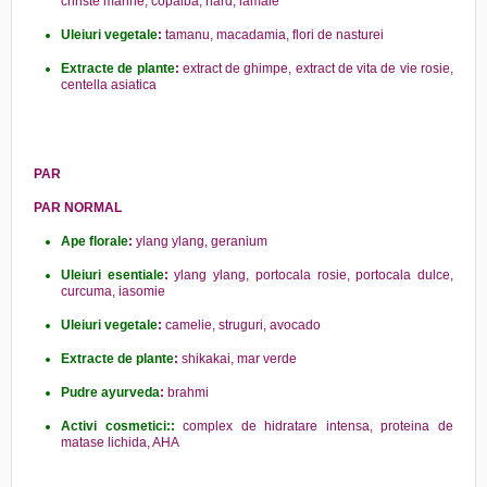
christe marine, copaiba, nard, lamaie
Uleiuri vegetale
:
tamanu, macadamia, flori de nasturei
Extracte de plante
:
extract de ghimpe, extract de vita de vie rosie,
centella asiatica
PAR
PAR NORMAL
Ape florale
:
ylang ylang, geranium
Uleiuri esentiale
:
ylang ylang, portocala rosie, portocala dulce,
curcuma, iasomie
Uleiuri vegetale
:
camelie, struguri, avocado
Extracte de plante
:
shikakai, mar verde
Pudre ayurveda
:
brahmi
Activi cosmetici::
complex de hidratare intensa, proteina de
matase lichida, AHA