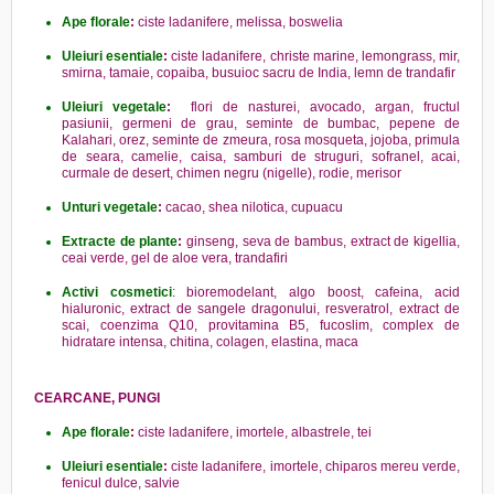
Ape florale
:
ciste ladanifere, melissa, boswelia
Uleiuri esentiale
:
ciste ladanifere, christe marine, lemongrass, mir,
smirna, tamaie, copaiba, busuioc sacru de India, lemn de trandafir
Uleiuri vegetale
:
flori de nasturei, avocado, argan, fructul
pasiunii, germeni de grau, seminte de bumbac, pepene de
Kalahari, orez, seminte de zmeura, rosa mosqueta, jojoba, primula
de seara, camelie, caisa, samburi de struguri, sofranel, acai,
curmale de desert, chimen negru (nigelle), rodie, merisor
Unturi vegetale
:
cacao, shea nilotica, cupuacu
Extracte de plante
:
ginseng, seva de bambus, extract de kigellia,
ceai verde, gel de aloe vera, trandafiri
Activi cosmetici
: bioremodelant, algo boost, cafeina, acid
hialuronic, extract de sangele dragonului, resveratrol, extract de
scai, coenzima Q10, provitamina B5, fucoslim, complex de
hidratare intensa, chitina, colagen, elastina, maca
CEARCANE, PUNGI
Ape florale
:
ciste ladanifere, imortele, albastrele, tei
Uleiuri esentiale
:
ciste ladanifere, imortele, chiparos mereu verde,
fenicul dulce, salvie