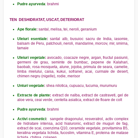
Pudre ayurveda
: brahmi
TEN DESHIDRATAT, USCAT, DETERIORAT
Ape florale
:
santal, melisa, tei, neroli, geranium
Uleiuri esentiale
:
santal alb, busuioc sacru de India, iasomie,
balsam de Peru, patchouli, neroli, mandarine, morcov, mir, smirna,
tamaie
Uleiuri vegetale
:
avocado, coacaze negre, argan, fructul pasiunii,
germeni de grau, seminte de bumbac, pepene de Kalahari,
baobab, rosa mosqueta, alune, jojoba, primula de seara, camelie,
limba mielului, caisa, kukui, sofranel, acai, curmale de desert,
chimen negru (nigelle), rodie, merisor
Unturi vegetale
:
shea nilotica, cupuacu, tucuma, murumuru
Extracte de plante
:
extract de nalba, extract de castraveti, gel de
aloe vera, ceai verde, centella asiatica, extract de floare de colt
Pudre ayurveda
: brahmi
Activi cosmetici
:
sangele dragonului, resveratrol, activ complex
de hidratare intensa, acid hialuronic, extract de muguri de fag,
extract de scai, coenzima Q10, ceramide vegetale, provitamina B5,
keratina vegetala lichida, fucoslim, vitamina E, proteina de matase
lichida, chitina, colagen