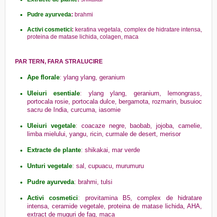
Pudre ayurveda
:
brahmi
Activi cosmetici
:
keratina vegetala, complex de hidratare intensa,
proteina de matase lichida, colagen, maca
PAR TERN, FARA STRALUCIRE
Ape florale
:
ylang ylang, geranium
Uleiuri esentiale
:
ylang ylang, geranium, lemongrass,
portocala rosie, portocala dulce, bergamota, rozmarin, busuioc
sacru de India, curcuma, iasomie
Uleiuri vegetale
:
coacaze negre, baobab, jojoba, camelie,
limba mielului, yangu, ricin, curmale de desert, merisor
Extracte de plante
:
shikakai, mar verde
Unturi vegetale
:
sal, cupuacu, murumuru
Pudre ayurveda
:
brahmi, tulsi
Activi cosmetici
:
provitamina B5, complex de hidratare
intensa, ceramide vegetale, proteina de matase lichida, AHA,
extract de muguri de fag, maca