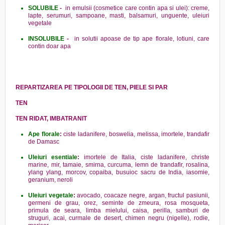
SOLUBILE
-
in emulsii (cosmetice care contin apa si ulei): creme,
lapte, serumuri, sampoane, masti, balsamuri, unguente, uleiuri
vegetale
INSOLUBILE
-
in solutii apoase de tip ape florale, lotiuni, care
contin doar apa
REPARTIZAREA PE TIPOLOGII DE TEN, PIELE SI PAR
TEN
TEN RIDAT, IMBATRANIT
Ape florale
:
ciste ladanifere, boswelia, melissa, imortele, trandafir
de Damasc
Uleiuri esentiale
:
imortele de Italia, ciste ladanifere, christe
marine, mir, tamaie, smirna, curcuma, lemn de trandafir, rosalina,
ylang ylang, morcov, copaiba, busuioc sacru de India, iasomie,
geranium, neroli
Uleiuri vegetale
:
avocado, coacaze negre, argan, fructul pasiunii,
germeni de grau, orez, seminte de zmeura, rosa mosqueta,
primula de seara, limba mielului, caisa, perilla, samburi de
struguri, acai, curmale de desert, chimen negru (nigelle), rodie,