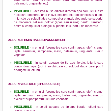
balsamuri, unguente, etc)
INSOLUBILE
- acestea nu se dizolva direct in apa sau ulei si este
necesara obtinerea unei infuzii, macerat hidroglicerinic sau uleios
in functie de solubilitatea compusilor plantei, alegandu-se suportul
de macerare cel mai potrivit (apos sau uleios) pentru transferul
optim al compusilor biologici ai plantei in suportul de macerare.
ULEIURILE ESENTIALE (LIPOSOLUBILE)
SOLUBILE -
in emulsii (cosmetice care contin apa si ulei): creme,
lapte, serumuri, sampoane, masti, balsamuri, unguente, uleiuri
vegetale
INSOLUBILE -
in solutii apoase de tip ape florale, lotiuni, care
contin doar apa (pot fi solubilizate cu solubol dupa care pot fi
adaugate in lotiuni)
ULEIURI VEGETALE (LIPOSOLUBILE)
SOLUBILE
- in emulsii (cosmetice care contin apa si ulei): creme,
lapte, serumuri, sampoane, masti, balsamuri, unguente, sunt un
excelent suport pentru uleiurile esentiale
INSOLUBILE
- in solutii apoase de tip ape florale, lotiuni care
contin doar apa