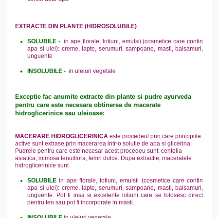
EXTRACTE DIN PLANTE (HIDROSOLUBILE)
SOLUBILE -
in ape florale, lotiuni, emulsii (cosmetice care contin
apa si ulei): creme, lapte, serumuri, sampoane, masti, balsamuri,
unguente
INSOLUBILE -
in uleiuri vegetale
Exceptie fac anumite extracte din plante si pudre ayurveda
pentru care este necesara obtinerea de macerate
hidroglicerinice sau uleioase:
MACERARE HIDROGLICERINICA
este procedeul prin care principiile
active sunt extrase prin macerarea intr-o solutie de apa si glicerina.
Pudrele pentru care este necesar acest procedeu sunt: centella
asiatica, mimosa tenuiflora, lemn dulce. Dupa extractie, maceratele
hidroglicerinice sunt
SOLUBILE
in ape florale, lotiuni, emulsii (cosmetice care contin
apa si ulei): creme, lapte, serumuri, sampoane, masti, balsamuri,
unguente. Pot fi insa si excelente lotiuni care se folosesc direct
pentru ten sau pot fi incorporate in masti.
INSOLUBILE
in uleiuri vegetale