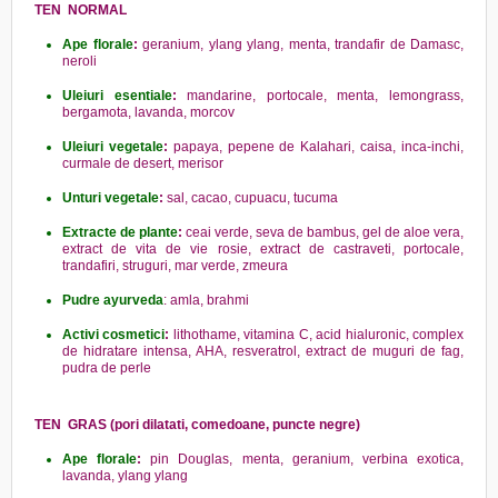
TEN NORMAL
Ape florale
:
geranium, ylang ylang, menta, trandafir de Damasc,
neroli
Uleiuri esentiale
:
mandarine, portocale, menta, lemongrass,
bergamota, lavanda, morcov
Uleiuri vegetale
:
papaya, pepene de Kalahari, caisa, inca-inchi,
curmale de desert, merisor
Unturi vegetale
:
sal, cacao, cupuacu, tucuma
Extracte de plante
:
ceai verde, seva de bambus, gel de aloe vera,
extract de vita de vie rosie, extract de castraveti, portocale,
trandafiri, struguri, mar verde, zmeura
Pudre ayurveda
: amla, brahmi
Activi cosmetici
:
lithothame, vitamina C, acid hialuronic, complex
de hidratare intensa, AHA, resveratrol, extract de muguri de fag,
pudra de perle
TEN GRAS (pori dilatati, comedoane, puncte negre)
Ape florale
:
pin Douglas, menta, geranium, verbina exotica,
lavanda, ylang ylang