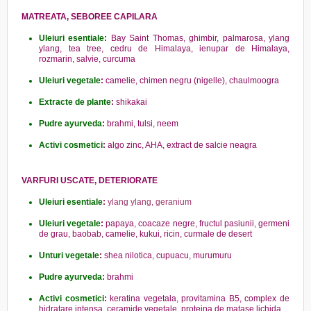
MATREATA, SEBOREE CAPILARA
Uleiuri esentiale
:
Bay Saint Thomas, ghimbir, palmarosa, ylang
ylang, tea tree, cedru de Himalaya, ienupar de Himalaya,
rozmarin, salvie, curcuma
Uleiuri vegetale
:
camelie, chimen negru (nigelle), chaulmoogra
Extracte de plante
:
shikakai
Pudre ayurveda
:
brahmi, tulsi, neem
Activi cosmetici
:
algo zinc, AHA, extract de salcie neagra
VARFURI USCATE, DETERIORATE
Uleiuri esentiale
:
ylang ylang, geranium
Uleiuri vegetale
:
papaya, coacaze negre, fructul pasiunii, germeni
de grau, baobab, camelie, kukui, ricin, curmale de desert
Unturi vegetale
:
shea nilotica, cupuacu, murumuru
Pudre ayurveda
:
brahmi
Activi cosmetici
:
keratina vegetala, provitamina B5, complex de
hidratare intensa, ceramide vegetale, proteina de matase lichida