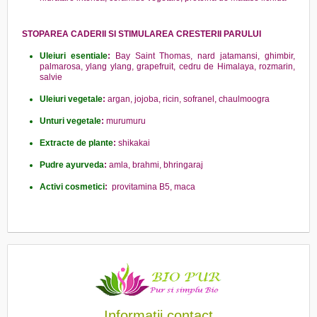
STOPAREA CADERII SI STIMULAREA CRESTERII PARULUI
Uleiuri esentiale
:
Bay Saint Thomas, nard jatamansi, ghimbir,
palmarosa, ylang ylang, grapefruit, cedru de Himalaya, rozmarin,
salvie
Uleiuri vegetale
:
argan, jojoba, ricin, sofranel, chaulmoogra
Unturi vegetale
:
murumuru
Extracte de plante
:
shikakai
Pudre ayurveda
:
amla, brahmi, bhringaraj
Activi cosmetici
:
provitamina B5, maca
Informatii contact