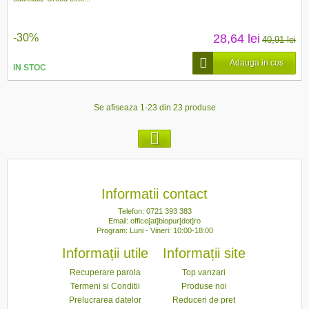
-30%
28,64 lei
40,91 lei
Adauga in cos
IN STOC
Se afiseaza 1-23 din 23 produse
Informatii contact
Telefon: 0721 393 383
Email: office[at]biopur[dot]ro
Program: Luni - Vineri: 10:00-18:00
Informații utile
Informații site
Recuperare parola
Top vanzari
Termeni si Conditii
Produse noi
Prelucrarea datelor
Reduceri de pret