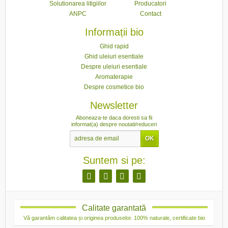
Solutionarea litigiilor
Producatori
ANPC
Contact
Informații bio
Ghid rapid
Ghid uleiuri esentiale
Despre uleiuri esentiale
Aromaterapie
Despre cosmetice bio
Newsletter
Aboneaza-te daca doresti sa fii
informat(a) despre noutati/reduceri
Suntem si pe:
Calitate garantată
Vă garantăm calitatea și originea produselor. 100% naturale, certificate bio