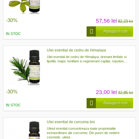
-30%
57,56 lei
82,23 lei
Adauga in cos
IN STOC
Ulei esential de cedru de Himalaya
Ulei esential de cedru de Himalaya, drenant limfatic si
lipolitic major, tonifiant si regenerant capilar, repulsiv,...
-30%
23,00 lei
32,85 lei
Adauga in cos
IN STOC
Ulei esential de curcuma bio
Uleiul esential concentreaza toate proprietatile
extraordinare ale curcumei. Din punct de vedere
cosmetic, uleiul...