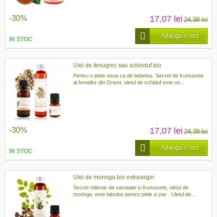
-30%
17,07 lei
24,38 lei
Adauga in cos
IN STOC
Ulei de fenugrec sau schinduf bio
Pentru o piele noua ca de bebelus. Secret de frumusete
al femeilor din Orient, uleiul de schiduf este un...
-30%
17,07 lei
24,38 lei
Adauga in cos
IN STOC
Ulei de moringa bio extravirgin
Secret milenar de sanatate si frumusete, uleiul de
moringa este fabulos pentru piele si par . Uleiul de...