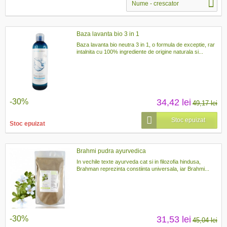
Nume - crescator
Baza lavanta bio 3 in 1
Baza lavanta bio neutra 3 in 1, o formula de exceptie, rar
intalnita cu 100% ingrediente de origine naturala si...
-30%
34,42 lei
49,17 lei
Stoc epuizat
Stoc epuizat
Brahmi pudra ayurvedica
In vechile texte ayurveda cat si in filozofia hindusa,
Brahman reprezinta constiinta universala, iar Brahmi...
-30%
31,53 lei
45,04 lei