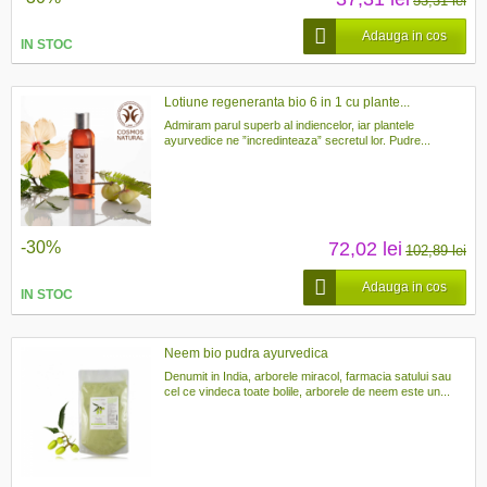
53,31 lei
Adauga in cos
IN STOC
Lotiune regeneranta bio 6 in 1 cu plante...
Admiram parul superb al indiencelor, iar plantele
ayurvedice ne ”incredinteaza” secretul lor. Pudre...
-30%
72,02 lei
102,89 lei
Adauga in cos
IN STOC
Neem bio pudra ayurvedica
Denumit in India, arborele miracol, farmacia satului sau
cel ce vindeca toate bolile, arborele de neem este un...