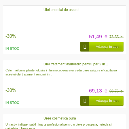
Ulei esential de usturoi
-30%
51,49 lei
73,55 lei
Adauga in cos
IN STOC
Ulei tratament ayurvedic pentru par 2 in 1
Cele mai bune plante folosite in farmacopeea ayurveda care asigura eficacitatea
acestui ulei tratament renumit in...
-30%
69,13 lei
98,76 lei
Adauga in cos
IN STOC
Uree cosmetica pura
Un activ indispensabil , foarte profesional pentru o piele proaspata, neteda si
catifelata. Ureea este...