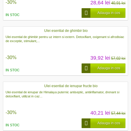
-30%
28,64 lei
40,91 lei
Adauga in cos
IN STOC
Ulei esential de ghimbir bio
Ulei esential de ghimbir pentru uz intern si extern. Detoxifiant, oxigenant si afrodisiac
de exceptie, stimulant,...
-30%
39,92 lei
57,02 lei
Adauga in cos
IN STOC
Ulei esential de ienupar fructe bio
Ulei esential de ienupar de Himalaya puternic antiseptic, antiinflamator, drenant si
detoxifiant, utilizat in caz...
-30%
40,21 lei
57,44 lei
Adauga in cos
IN STOC