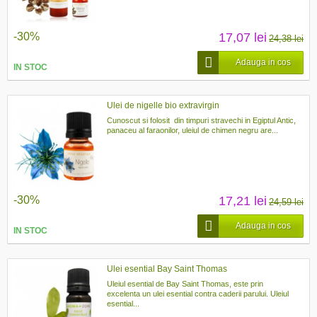
-30%
17,07 lei
24,38 lei
Adauga in cos
IN STOC
Ulei de nigelle bio extravirgin
Cunoscut si folosit din timpuri stravechi in Egiptul Antic,
panaceu al faraonilor, uleiul de chimen negru are...
-30%
17,21 lei
24,59 lei
Adauga in cos
IN STOC
Ulei esential Bay Saint Thomas
Uleiul esential de Bay Saint Thomas, este prin
excelenta un ulei esential contra caderii parului. Uleiul
esential...