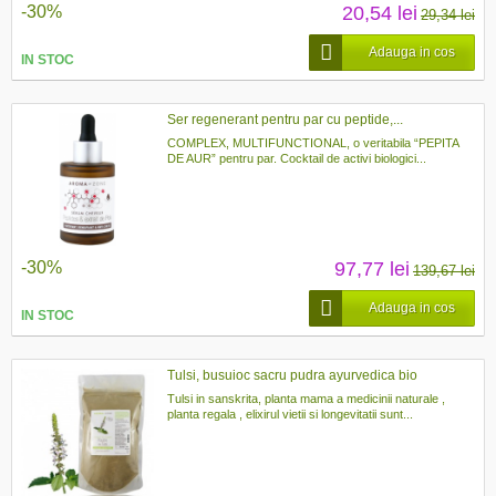
-30%
20,54 lei
29,34 lei
Adauga in cos
IN STOC
Ser regenerant pentru par cu peptide,...
COMPLEX, MULTIFUNCTIONAL, o veritabila “PEPITA
DE AUR” pentru par. Cocktail de activi biologici...
-30%
97,77 lei
139,67 lei
Adauga in cos
IN STOC
Tulsi, busuioc sacru pudra ayurvedica bio
Tulsi in sanskrita, planta mama a medicinii naturale ,
planta regala , elixirul vietii si longevitatii sunt...