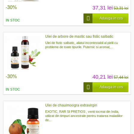
-30%
37,31 lei
53,31 lei
Adauga in cos
IN STOC
Ulei de arbore de mastic sau fistic salbatic
Ulei de fistic salbatic, aliatul incontestabil al pielii cu
probleme de toate tipurile. Puternic si aromat,...
-30%
40,21 lei
57,44 lei
Adauga in cos
IN STOC
Ulei de chaulmoogra extravirgin
EXOTIC, RAR SI PRETIOS , venit tocmai din India,
utilizat din timpuri ancestrale pentru tratarea maladiilor
de...