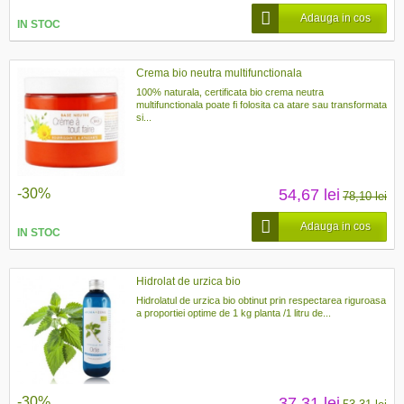
Adauga in cos
IN STOC
Crema bio neutra multifunctionala
100% naturala, certificata bio crema neutra
multifunctionala poate fi folosita ca atare sau transformata
si...
-30%
54,67 lei
78,10 lei
Adauga in cos
IN STOC
Hidrolat de urzica bio
Hidrolatul de urzica bio obtinut prin respectarea riguroasa
a proportiei optime de 1 kg planta /1 litru de...
-30%
37,31 lei