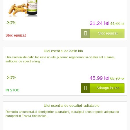
-30%
31,24 lei
44,63 lei
Stoc epuizat
Stoc epuizat
Ulei esential de dafin bio
Ulei esential de dafin bio este un ulei puternic regenerant si cicatrizant cutanat,
antibiotic cu spectru larg,...
-30%
45,99 lei
65,70 lei
Adauga in cos
IN STOC
Ulei esential de eucalipt radiata bio
Remediu ancenstral al aborigenilor australieni, eucaliptul a fost repede adoptat de
europeni in Franta fiind inclus...