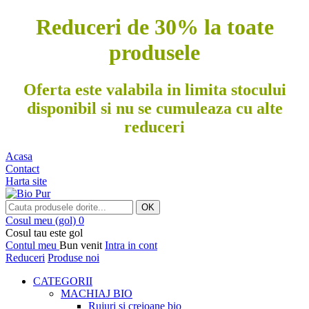
Reduceri de 30% la toate
produsele
Oferta este valabila in limita stocului
disponibil si nu se cumuleaza cu alte
reduceri
Acasa
Contact
Harta site
OK
Cosul meu
(gol)
0
Cosul tau este gol
Contul meu
Bun venit
Intra in cont
Reduceri
Produse noi
CATEGORII
MACHIAJ BIO
Rujuri si creioane bio