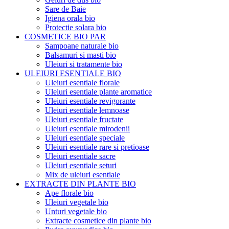
Sare de Baie
Igiena orala bio
Protectie solara bio
COSMETICE BIO PAR
Sampoane naturale bio
Balsamuri si masti bio
Uleiuri si tratamente bio
ULEIURI ESENTIALE BIO
Uleiuri esentiale florale
Uleiuri esentiale plante aromatice
Uleiuri esentiale revigorante
Uleiuri esentiale lemnoase
Uleiuri esentiale fructate
Uleiuri esentiale mirodenii
Uleiuri esentiale speciale
Uleiuri esentiale rare si pretioase
Uleiuri esentiale sacre
Uleiuri esentiale seturi
Mix de uleiuri esentiale
EXTRACTE DIN PLANTE BIO
Ape florale bio
Uleiuri vegetale bio
Unturi vegetale bio
Extracte cosmetice din plante bio