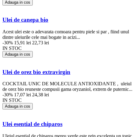
Adauga in cos
Ulei de canepa bio
Acest ulei este o adevarata comoara pentru piele si par , fiind unul
dintre uleiurile cele mai bogate in acizi...
-30%
15,91 lei
22,73 lei
IN STOC
Adauga in cos
Ulei de orez bio extravirgin
COCKTAIL UNIC DE MOLECULE ANTIOXIDANTE , uleiul
de orez bio reuneste compusii gama oryzaniol, extrem de puternic...
-30%
17,07 lei
24,38 lei
IN STOC
Adauga in cos
Ulei esential de chiparos
Uleiul esential de chiparos mereu verde este prin excelenta un tonic,