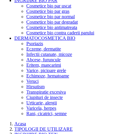
INGRIJIRE BIO PAR
Cosmetice bio par uscat
Cosmetice bio par gras
Cosmetice bio par normal
Cosmetice bio par degradat
Cosmetice bio antimatreata
Cosmetice bio contra caderii parului
DERMATOCOSMETICA BIO
Psoriazis
Eczeme, dermatite
Infectii cutanate, micoze
Abcese, furuncule
Eritem, mancarimi
Varice, picioare grele
Echimoze, hematoame
Veruci
Hirsutism
Transpiratie excesiva
Ciupituri de insecte
Urticarie, alergii
Varicela, herpes
Rani, cicatrici, semne
Acasa
TIPOLOGII DE UTILIZARE