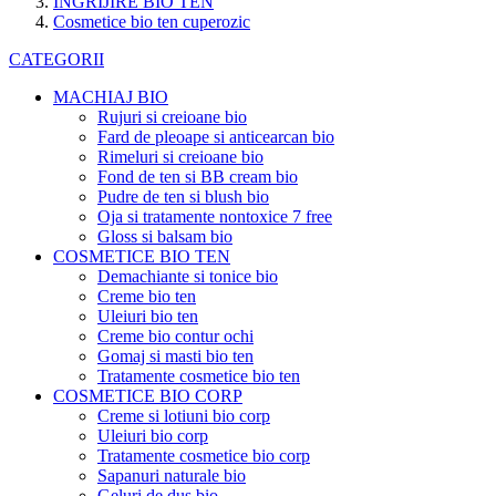
INGRIJIRE BIO TEN
Cosmetice bio ten cuperozic
CATEGORII
MACHIAJ BIO
Rujuri si creioane bio
Fard de pleoape si anticearcan bio
Rimeluri si creioane bio
Fond de ten si BB cream bio
Pudre de ten si blush bio
Oja si tratamente nontoxice 7 free
Gloss si balsam bio
COSMETICE BIO TEN
Demachiante si tonice bio
Creme bio ten
Uleiuri bio ten
Creme bio contur ochi
Gomaj si masti bio ten
Tratamente cosmetice bio ten
COSMETICE BIO CORP
Creme si lotiuni bio corp
Uleiuri bio corp
Tratamente cosmetice bio corp
Sapanuri naturale bio
Geluri de dus bio