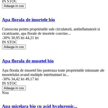
IN STOC
Adauga in cos
Apa florala de imortele bio
Cunoscuta pentru proprietatile sale circulatorii, antiinflamatorii si
cicatrizante, apa florale de imortele convine...
-30%
30,95 lei
44,21 lei
IN STOC
Adauga in cos
Apa florala de musetel bio
Apa florala de musetel bio pastreaza toate proprietatile minunate ale
musetelului avand multiple intrebuintari in...
-30%
34,42 lei
49,17 lei
IN STOC
Adauga in cos
Nou
Apa micelara bio cu acid hyaluronic...