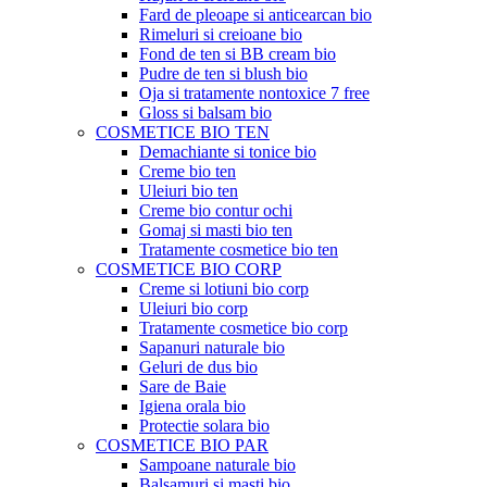
Fard de pleoape si anticearcan bio
Rimeluri si creioane bio
Fond de ten si BB cream bio
Pudre de ten si blush bio
Oja si tratamente nontoxice 7 free
Gloss si balsam bio
COSMETICE BIO TEN
Demachiante si tonice bio
Creme bio ten
Uleiuri bio ten
Creme bio contur ochi
Gomaj si masti bio ten
Tratamente cosmetice bio ten
COSMETICE BIO CORP
Creme si lotiuni bio corp
Uleiuri bio corp
Tratamente cosmetice bio corp
Sapanuri naturale bio
Geluri de dus bio
Sare de Baie
Igiena orala bio
Protectie solara bio
COSMETICE BIO PAR
Sampoane naturale bio
Balsamuri si masti bio