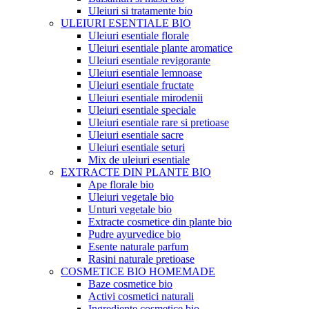
Uleiuri si tratamente bio
ULEIURI ESENTIALE BIO
Uleiuri esentiale florale
Uleiuri esentiale plante aromatice
Uleiuri esentiale revigorante
Uleiuri esentiale lemnoase
Uleiuri esentiale fructate
Uleiuri esentiale mirodenii
Uleiuri esentiale speciale
Uleiuri esentiale rare si pretioase
Uleiuri esentiale sacre
Uleiuri esentiale seturi
Mix de uleiuri esentiale
EXTRACTE DIN PLANTE BIO
Ape florale bio
Uleiuri vegetale bio
Unturi vegetale bio
Extracte cosmetice din plante bio
Pudre ayurvedice bio
Esente naturale parfum
Rasini naturale pretioase
COSMETICE BIO HOMEMADE
Baze cosmetice bio
Activi cosmetici naturali
Ingrediente cosmetice bio