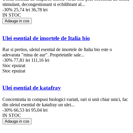
stimulant, decongestionant si echilibrant al...
-30%
25,74 lei
36,78 lei
IN STOC
Adauga in cos
Ulei esential de imortele de Italia bio
Rar si pretios, uleiul esential de imortele de Italia bio este o
adevarata "mina de aur". Proprietatile sale...
-30%
77,81 lei
111,16 lei
Stoc epuizat
Stoc epuizat
Ulei esential de katafray
Concentratia in compusi biologici variati, rari si unii chiar unici, fac
din uleiul esential de katafray un ulei...
-30%
66,53 lei
95,04 lei
IN STOC
Adauga in cos