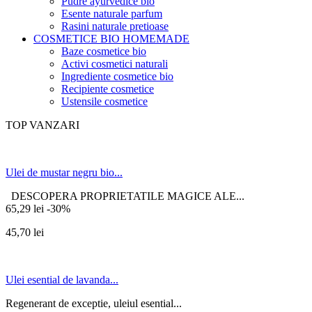
Pudre ayurvedice bio
Esente naturale parfum
Rasini naturale pretioase
COSMETICE BIO HOMEMADE
Baze cosmetice bio
Activi cosmetici naturali
Ingrediente cosmetice bio
Recipiente cosmetice
Ustensile cosmetice
TOP VANZARI
Ulei de mustar negru bio...
DESCOPERA PROPRIETATILE MAGICE ALE...
65,29 lei
-30%
45,70 lei
Ulei esential de lavanda...
Regenerant de exceptie, uleiul esential...