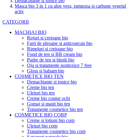
Demachiante si tonice bio
Masca bio 3 in 1 cu aloe vera, ramnoza si carbune vegetal
activ
CATEGORII
MACHIAJ BIO
Rujuri si creioane bio
Fard de pleoape si anticearcan bio
Rimeluri si creioane bio
Fond de ten si BB cream bio
Pudre de ten si blush bio
Oja si tratamente nontoxice 7 free
Gloss si balsam bio
COSMETICE BIO TEN
Demachiante si tonice bio
Creme bio ten
Uleiuri bio ten
Creme bio contur ochi
Gomaj si masti bio ten
Tratamente cosmetice bio ten
COSMETICE BIO CORP
Creme si lotiuni bio corp
Uleiuri bio corp
Tratamente cosmetice bio corp
Sapanuri naturale bio