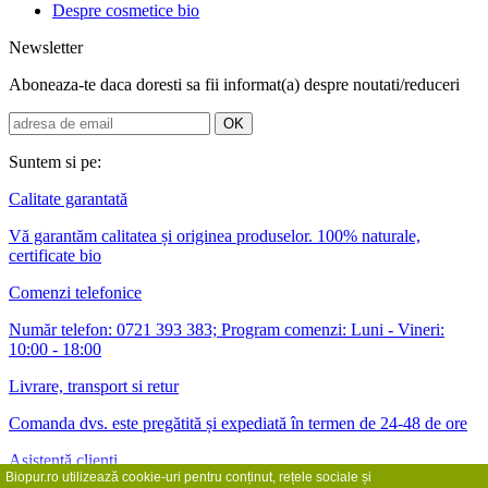
Despre cosmetice bio
Newsletter
Aboneaza-te daca doresti sa fii informat(a) despre noutati/reduceri
Suntem si pe:
Calitate garantată
Vă garantăm calitatea și originea produselor. 100% naturale,
certificate bio
Comenzi telefonice
Număr telefon: 0721 393 383; Program comenzi: Luni - Vineri:
10:00 - 18:00
Livrare, transport si retur
Comanda dvs. este pregătită și expediată în termen de 24-48 de ore
Asistență clienți
Biopur.ro utilizează cookie-uri pentru conținut, rețele sociale și