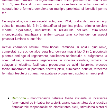
3 in 1, rezultate din combinarea unor ingrediente si activi cosmetici
naturali, intr-o formula complexa cu multiple proprietati si beneficii pentru
ten.
Cu argila alba, carbune vegetal activ, zinc PCA, pudra de caise si nisip
vulcanic, masca bio 3 in 1 detoxifica si purifica pielea, elimina celulele
moarte, rugozitatile, impuritatile si reziduurile celulare, stimuleaza
microcirculatia, matifiaza si uniformizeaza tenul conferindu-i un aspect
proaspat luminos si catifelat.
Activii cosmetici naturali revolutionari, ramnoza si acidul glucuronic,
completati cu suc de aloe vera bio, confera mastii bio 3 in 1 proprietati
puternic anti-age si regenerante, faciliteaza schimburile si oxigenarea la
nivel celular, stimuleaza regenerarea si innoirea celulara, sinteza de
colagen si elastina, faciliteaza producerea de acid hialuronic, procese
foarte importante in pastrarea tineretii pielii, eliminarea ridurilor, refacerea
fermitatii tesutului cutanat, recapatarea prospetimii, supletii si finetii pielii.
Ramnoza
- monozaharida naturala
foarte eficienta in incetinirea
fenomenului de imbatranire a pielii, avand capacitatea de a reactiva
fibroblastele responsabile de elasticitatea pielii, stimularea sintezei