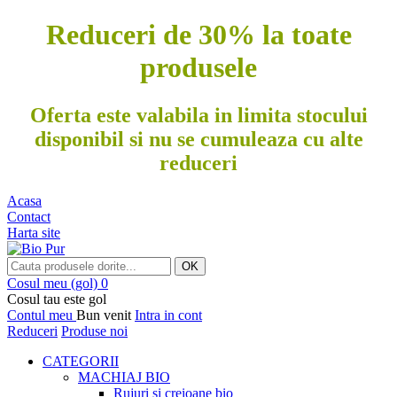
Reduceri de 30% la toate
produsele
Oferta este valabila in limita stocului
disponibil si nu se cumuleaza cu alte
reduceri
Acasa
Contact
Harta site
OK
Cosul meu
(gol)
0
Cosul tau este gol
Contul meu
Bun venit
Intra in cont
Reduceri
Produse noi
CATEGORII
MACHIAJ BIO
Rujuri si creioane bio