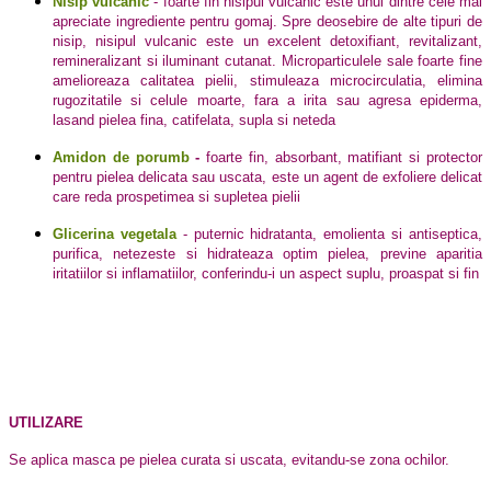
Nisip vulcanic
- foarte fin nisipul vulcanic este unul dintre cele mai
apreciate ingrediente pentru gomaj. Spre deosebire de alte tipuri de
nisip, nisipul vulcanic este un excelent detoxifiant, revitalizant,
remineralizant si iluminant cutanat. Microparticulele sale foarte fine
amelioreaza calitatea pielii, stimuleaza microcirculatia, elimina
rugozitatile si celule moarte, fara a irita sau agresa epiderma,
lasand pielea fina, catifelata, supla si neteda
Amidon de porumb
-
foarte fin, absorbant, matifiant si protector
pentru pielea delicata sau uscata, este un agent de exfoliere delicat
care reda prospetimea si supletea pielii
Glicerina vegetala
- puternic hidratanta, emolienta si antiseptica,
purifica, netezeste si hidrateaza optim pielea, previne aparitia
iritatiilor si inflamatiilor, conferindu-i un aspect suplu, proaspat si fin
UTILIZARE
Se aplica masca pe pielea curata si uscata, evitandu-se zona ochilor.