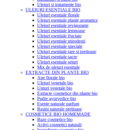
Uleiuri si tratamente bio
ULEIURI ESENTIALE BIO
Uleiuri esentiale florale
Uleiuri esentiale plante aromatice
Uleiuri esentiale revigorante
Uleiuri esentiale lemnoase
Uleiuri esentiale fructate
Uleiuri esentiale mirodenii
Uleiuri esentiale speciale
Uleiuri esentiale rare si pretioase
Uleiuri esentiale sacre
Uleiuri esentiale seturi
Mix de uleiuri esentiale
EXTRACTE DIN PLANTE BIO
Ape florale bio
Uleiuri vegetale bio
Unturi vegetale bio
Extracte cosmetice din plante bio
Pudre ayurvedice bio
Esente naturale parfum
Rasini naturale pretioase
COSMETICE BIO HOMEMADE
Baze cosmetice bio
Activi cosmetici naturali
Ingrediente cosmetice bio