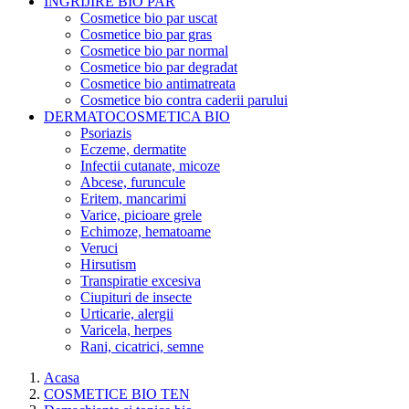
INGRIJIRE BIO PAR
Cosmetice bio par uscat
Cosmetice bio par gras
Cosmetice bio par normal
Cosmetice bio par degradat
Cosmetice bio antimatreata
Cosmetice bio contra caderii parului
DERMATOCOSMETICA BIO
Psoriazis
Eczeme, dermatite
Infectii cutanate, micoze
Abcese, furuncule
Eritem, mancarimi
Varice, picioare grele
Echimoze, hematoame
Veruci
Hirsutism
Transpiratie excesiva
Ciupituri de insecte
Urticarie, alergii
Varicela, herpes
Rani, cicatrici, semne
Acasa
COSMETICE BIO TEN