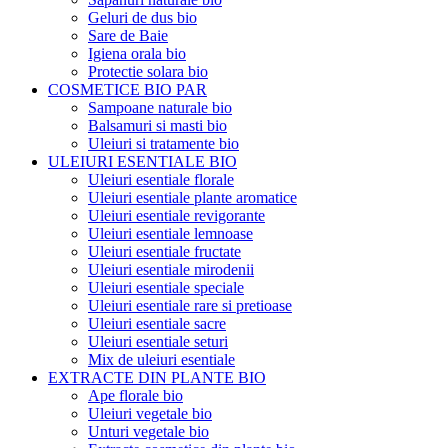
Geluri de dus bio
Sare de Baie
Igiena orala bio
Protectie solara bio
COSMETICE BIO PAR
Sampoane naturale bio
Balsamuri si masti bio
Uleiuri si tratamente bio
ULEIURI ESENTIALE BIO
Uleiuri esentiale florale
Uleiuri esentiale plante aromatice
Uleiuri esentiale revigorante
Uleiuri esentiale lemnoase
Uleiuri esentiale fructate
Uleiuri esentiale mirodenii
Uleiuri esentiale speciale
Uleiuri esentiale rare si pretioase
Uleiuri esentiale sacre
Uleiuri esentiale seturi
Mix de uleiuri esentiale
EXTRACTE DIN PLANTE BIO
Ape florale bio
Uleiuri vegetale bio
Unturi vegetale bio