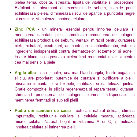
pielea terna, obosita, stresata, lipsita de vitalitate si prospetime.
Exfoliant si absorbant al excesului de sebum, inchide porii,
echilibreaza pielea, diminueaza riscul de aparitie a punctelor negre
si cosurilor, stimuleaza innoirea celulara
Zinc PCA
- un mineral esential pentru innoirea celulara si
mentinerea sanatatii pielii, stimuleaza producerea de colagen,
echilibreaza productia de sebum. Veritabil miracol pentru curatarea
pielii, hidratant, cicatrizant, antibacterian si antiinflamator, este un
ingredient indispensabil contra dermatozelor, eczemelor si acneii.
Foarte bland, nu agreseaza pielea fiind reomandat chiar si pentru
cea mai sensibila piele
Argila alba
- sau
caolin, cea mai blanda argila, foarte bogata in
siliciu, are proprietati puternice de curatare si purificare a pielii,
absoarbe impuritatile si toxinele, matifiaza si catifeleaza pielea.
Gratie compozitiei in siliciu regenereaza si repara tesutul cutanat,
stimuland producerea de colagen, element indispensabil in
mentinerea fermitatii si supletii pielii
Pudra din samburi de caise
- exfoliant natural delicat, elimina
impuritatile, reziduurile celulare si celulele moarte, activeaza
microcirculatia. Natural bogat in vitamina A si C, stimuleaza
innoirea celulara si intinerirea pielii.