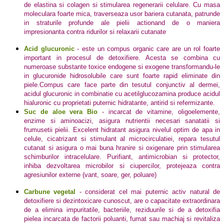
de elastina si colagen si stimularea regenerarii celulare. Cu masa
moleculara foarte mica, traverseaza usor bariera cutanata, patrunde
in straturile profunde ale pielii actionand de o maniera
impresionanta contra ridurilor si relaxarii cutanate
Acid glucuronic
- este un compus organic care are un rol foarte
important in procesul de detoxifiere. Acesta se combina cu
numeroase substante toxice endogene si exogene transformandu-le
in glucuronide hidrosolubile care sunt foarte rapid eliminate din
piele.Compus care face parte din tesutul conjunctiv al dermei,
acidul glucuronic in combinatie cu acetilglucozamina produce acidul
hialuronic cu proprietati puternic hidratante, antirid si refermizante.
Suc de aloe vera Bio
- incarcat de vitamine, oligoelemente,
enzime si aminoacizi, asigura nutrientii necesari sanatatii si
frumusetii pielii. Excelent hidratant asigura nivelul optim de apa in
celule, cicatrizant si stimulant al microcirculatiei, repara tesutul
cutanat si asigura o mai buna hranire si oxigenare prin stimularea
schimburilor intracelulare. Purifiant, antimicrobian si protector,
inhiba dezvoltarea microbilor si ciupercilor, protejeaza contra
agresiunilor externe (vant, soare, ger, poluare)
Carbune vegetal
- considerat cel mai puternic activ natural de
detoxifiere si dezintoxicare cunoscut, are o capacitate extraordinara
de a elimina impuritatile, bacteriile, reziduurile si de a detoxifia
pielea incarcata de factorii poluanti, fumat sau machiaj si revitaliza