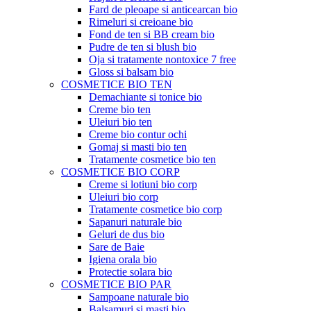
Fard de pleoape si anticearcan bio
Rimeluri si creioane bio
Fond de ten si BB cream bio
Pudre de ten si blush bio
Oja si tratamente nontoxice 7 free
Gloss si balsam bio
COSMETICE BIO TEN
Demachiante si tonice bio
Creme bio ten
Uleiuri bio ten
Creme bio contur ochi
Gomaj si masti bio ten
Tratamente cosmetice bio ten
COSMETICE BIO CORP
Creme si lotiuni bio corp
Uleiuri bio corp
Tratamente cosmetice bio corp
Sapanuri naturale bio
Geluri de dus bio
Sare de Baie
Igiena orala bio
Protectie solara bio
COSMETICE BIO PAR
Sampoane naturale bio
Balsamuri si masti bio