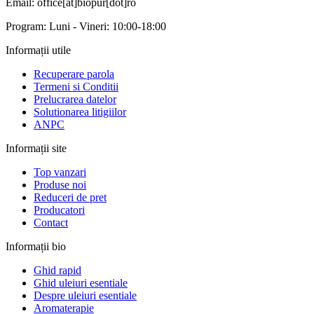
Email: office[at]biopur[dot]ro
Program: Luni - Vineri: 10:00-18:00
Informații utile
Recuperare parola
Termeni si Conditii
Prelucrarea datelor
Solutionarea litigiilor
ANPC
Informații site
Top vanzari
Produse noi
Reduceri de pret
Producatori
Contact
Informații bio
Ghid rapid
Ghid uleiuri esentiale
Despre uleiuri esentiale
Aromaterapie