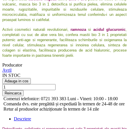
vulcanic, masca bio 3 in 1 detoxifica si purifica pielea, elimina celulele
moarte, rugozitatile, impuritatile si reziduurile celulare, stimuleaza
microcirculatia, matifiaza si uniformizeaza tenul conferindu-i un aspect
proaspat luminos si catifelat.
Activii cosmetici naturali revolutionari,
ramnoza
si
acidul glucuronic
,
completati cu suc de aloe vera bio, confera mastii bio 3 in 1 proprietati
puternic anti-age si regenerante, faciliteaza schimburile si oxigenarea la
nivel celular, stimuleaza regenerarea si innoirea celulara, sinteza de
colagen si elastina, faciliteaza producerea de acid hialuronic, procese
foarte importante in pastrarea tineretii pielii.
Producator
Avril
IN STOC
Adauga in cos
Comenzi telefonice: 0721 393 383 Luni - Vineri: 10:00 - 18:00
Comanda dvs. este pregătită și expediată în termen de 24-48 de ore
Retur al produselor achiziționate în termen de 14 zile
Descriere
Detoxifiante, exfoliante si regenerante sunt cele 3 proprietati ale mastii bio