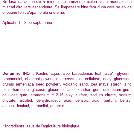
Se lasa sa actioneze 5 minute, se umezeste pielea si se maseaza cu
miscari circulare ascendente. Se limpezeste bine fata dupa care se aplica
o lotiune tonica/apa florala si crema.
Aplicatii: 1 - 2 pe saptamana
Denumire INCI
: Kaolin, aqua, aloe barbadensis leaf juice*, glycerin,
propanediol, charcoal powder, microcrystalline cellulose, decyl glucoside,
prunus armeniaca seed powder*, volcanic sand, zea mays starch, zinc
pca, rhamnose, glucose, glucuronic acid, xanthan gum, sclerotium gum,
cellulose gum, ammonium c12-16 alkyl sulfate, sodium citrate, sodium
phytate, alcohol, dehydroacetic acid, benzoic acid, parfum, benzyl
alcohol, linalool, citronellol, geraniol.
* Ingrédients issus de l'agriculture biologique.