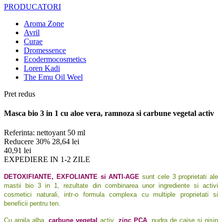
PRODUCATORI
Aroma Zone
Avril
Curae
Dromessence
Ecodermocosmetics
Loren Kadi
The Emu Oil Weel
Pret redus
Masca bio 3 in 1 cu aloe vera, ramnoza si carbune vegetal activ
Referinta:
nettoyant 50 ml
Reducere 30%
28,64 lei
40,91 lei
EXPEDIERE IN 1-2 ZILE
DETOXIFIANTE, EXFOLIANTE si ANTI-AGE
sunt cele 3 proprietati ale
mastii bio 3 in 1, rezultate din combinarea unor ingrediente si activi
cosmetici naturali, intr-o formula complexa cu multiple proprietati si
beneficii pentru ten.
Cu argila alba,
carbune vegetal
activ,
zinc PCA
, pudra de caise si nisip