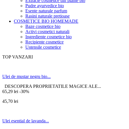
Extracte cosmetice din plante bio
Pudre ayurvedice bio
Esente naturale parfum
Rasini naturale pretioase
COSMETICE BIO HOMEMADE
Baze cosmetice bio
Activi cosmetici naturali
Ingrediente cosmetice bio
Recipiente cosmetice
Ustensile cosmetice
TOP VANZARI
Ulei de mustar negru bio...
DESCOPERA PROPRIETATILE MAGICE ALE...
65,29 lei
-30%
45,70 lei
Ulei esential de lavanda...