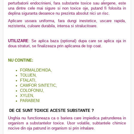
perturbatorii endocrinieni, fara substante toxice sau alergene, este
una dintre cele mai sigure si non toxice oje, putand fi folosita in
deplina siguranta deoarece nu prezinta absolut nici un risc.
Aplicare usoara uniforma, fara dungi inestetice, uscare rapida,
rezistenta, culoare durabila, intensa si stralucitoare.
UTILIZARE
: Se aplica baza (optional) dupa care se aplica oja in
doua straturi, se finalizeaza prin aplicarea de top coat.
NU CONTINE:
FORMALDEHIDA,
TOLUEN,
FTALATI,
CAMFOR SINTETIC,
COLOFONIU,
XYLEN,
PARABENI
DE CE SUNT TOXICE ACESTE SUBSTANTE ?
Unghia nu functioneaza ca o bariera care impiedica patrunderea in
organism a substantelor toxice. Usor volatile, subtantele chimice
nocive din oja patrund in organism si prin inhalare.