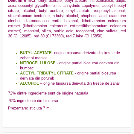
Denumire INCI
: Butyl acetate, ethyl acetate, nitrocellulose, adipic
acid/neopentyl glycol/trimellitic anhydride copolymer, acetyl tributyl
citrate, alcohol, butyl acetate, ethyl acetate, isopropyl alcohol,
stearalkonium bentonite, n-butyl alcohol, phophoric acid, diacetone
alcohol, diatomaceous earth, hexanal, lithothamnion calcareum
extract (lithothamnion calcareum extract/lithothamnium calcarum
extract), mannitol, silica, sorbic acid, tocopherol, zinc sulfate, red
36 (CI 12085), red 30 (CI 73360), red 7 lake (CI 15850)
.
BUTYL ACETATE
- origine biosursa derivata din trestie de
zahar si manioc
NITROCELLULOSE
- origine partial biosursa derivata din
bumbac
ACETYL TRIBUTYL CITRATE
- origine partial biosursa
derivata din porumb
ALCOHOL
– origine biosursa derivata din trestie de zahar
72% dintre ingrediente sunt de origine naturala
79% ingrediente din biosursa
Prezentare: sticluta 7 ml.