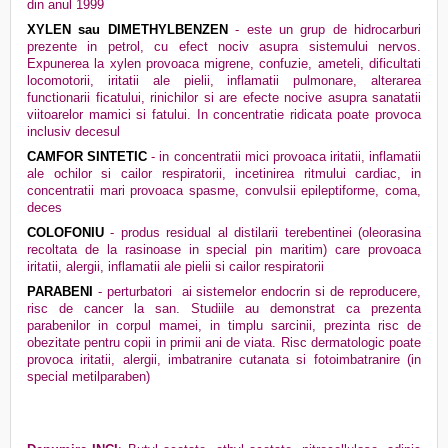
din anul 1999
XYLEN sau DIMETHYLBENZEN
- este un grup de hidrocarburi
prezente in petrol, cu efect nociv asupra sistemului nervos.
Expunerea la xylen provoaca migrene, confuzie, ameteli, dificultati
locomotorii, iritatii ale pielii, inflamatii pulmonare, alterarea
functionarii ficatului, rinichilor si are efecte nocive asupra sanatatii
viitoarelor mamici si fatului. In concentratie ridicata poate provoca
inclusiv decesul
CAMFOR SINTETIC
- in concentratii mici provoaca iritatii, inflamatii
ale ochilor si cailor respiratorii, incetinirea ritmului cardiac, in
concentratii mari provoaca spasme, convulsii epileptiforme, coma,
deces
COLOFONIU
- produs residual al distilarii terebentinei (oleorasina
recoltata de la rasinoase in special pin maritim) care provoaca
iritatii, alergii, inflamatii ale pielii si cailor respiratorii
PARABENI
- perturbatori
ai sistemelor endocrin si de reproducere,
risc de cancer la san. Studiile au demonstrat ca prezenta
parabenilor in corpul mamei, in timplu sarcinii, prezinta risc de
obezitate pentru copii in primii ani de viata. Risc dermatologic poate
provoca iritatii, alergii, imbatranire cutanata si fotoimbatranire (in
special metilparaben)