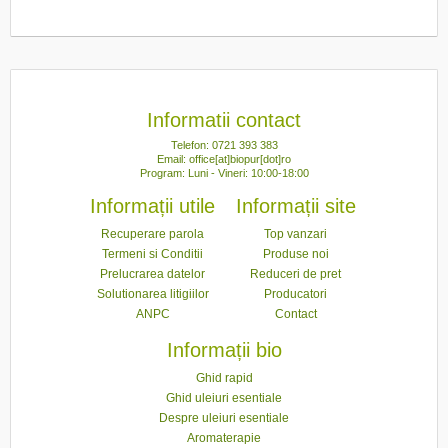
Informatii contact
Telefon: 0721 393 383
Email: office[at]biopur[dot]ro
Program: Luni - Vineri: 10:00-18:00
Informații utile
Informații site
Recuperare parola
Top vanzari
Termeni si Conditii
Produse noi
Prelucrarea datelor
Reduceri de pret
Solutionarea litigiilor
Producatori
ANPC
Contact
Informații bio
Ghid rapid
Ghid uleiuri esentiale
Despre uleiuri esentiale
Aromaterapie