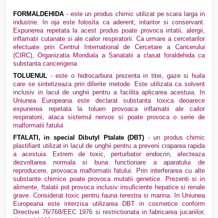
FORMALDEHIDA
- este un produs chimic utilizat pe scara larga in
industrie. In oja este folosita ca aderent, intaritor si conservant.
Expunerea repetata la acest produs poate provoca iritatii, alergii,
inflamatii cutanate si ale cailor respiratorii. Ca urmare a cercetarilor
efectuate prin Centrul International de Cercetare a Cancerului
(CIRC), Organizatia Mondiala a Sanatatii a clasat foraldehida ca
substanta cancerigena
TOLUENUL
- este o hidrocarbura prezenta in titei, gaze si huila
care se sintetizeaza prin diferite metode. Este utilizata ca solvent
inclusiv in lacul de unghii pentru a facilita aplicarea acestuia. In
Uniunea Europeana este declarat substanta toxica deoarece
expunerea repetata la toluen provoaca inflamatii ale cailor
respiratorii, ataca sistemul nervos si poate provoca o serie de
malformatii fatului
FTALATI, in special Dibutyl Ptalate (DBT)
- un produs chimic
plastifiant utilizat in lacul de unghii pentru a preveni craparea rapida
a acestuia. Extrem de toxic, perturbator endocrin, afecteaza
dezvoltarea normala si buna functionare a aparatului de
reproducere, provoaca malformatii fatului. Prin interferarea cu alte
substante chimice poate provoca mutatii genetice. Prezenti si in
alimente, ftalatii pot provoca inclusiv insuficiente hepatice si renale
grave. Considerat toxic pentru fauna terestra si marina. In Uniunea
Europeana este interzisa utilizarea DBT in cosmetice conform
Directivei 76/768/EEC 1976 si restrictionata in fabricarea jucariilor,