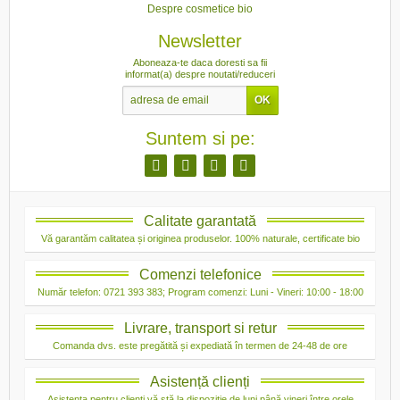
Despre cosmetice bio
Newsletter
Aboneaza-te daca doresti sa fii
informat(a) despre noutati/reduceri
Suntem si pe:
Calitate garantată
Vă garantăm calitatea și originea produselor. 100% naturale, certificate bio
Comenzi telefonice
Număr telefon: 0721 393 383; Program comenzi: Luni - Vineri: 10:00 - 18:00
Livrare, transport si retur
Comanda dvs. este pregătită și expediată în termen de 24-48 de ore
Asistență clienți
Asistența pentru clienți vă stă la dispoziție de luni până vineri între orele