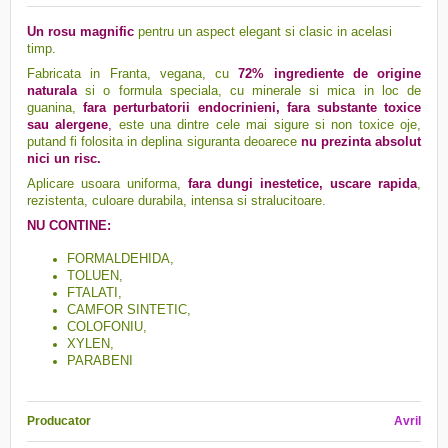
Un rosu magnific
pentru un aspect elegant si clasic in acelasi
timp.
Fabricata in Franta, vegana, cu
72% ingrediente de origine
naturala
si o formula speciala, cu minerale si mica in loc de
guanina,
fara perturbatorii endocrinieni, fara substante toxice
sau alergene
,
este una dintre cele mai sigure si non toxice oje,
putand fi folosita in deplina siguranta deoarece
nu prezinta absolut
nici un risc.
Aplicare usoara uniforma,
f
ara dungi inestetice, uscare rapida
,
rezistenta, culoare durabila, intensa si stralucitoare.
NU CONTINE:
FORMALDEHIDA,
TOLUEN,
FTALATI,
CAMFOR SINTETIC,
COLOFONIU,
XYLEN,
PARABENI
Producator
Avril