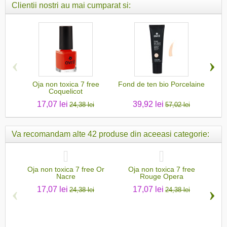
Clientii nostri au mai cumparat si:
‹
›
Oja non toxica 7 free
Fond de ten bio Porcelaine
O
Coquelicot
17,07 lei
39,92 lei
24,38 lei
57,02 lei
Va recomandam alte 42 produse din aceeasi categorie:
Oja non toxica 7 free Or
Oja non toxica 7 free
O
Nacre
Rouge Opera
‹
›
17,07 lei
17,07 lei
24,38 lei
24,38 lei