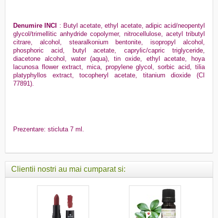
Denumire INCI
: Butyl acetate, ethyl acetate, adipic acid/neopentyl
glycol/trimellitic anhydride copolymer, nitrocellulose, acetyl tributyl
citrare, alcohol, stearalkonium bentonite, isopropyl alcohol,
phosphoric acid, butyl acetate, caprylic/capric triglyceride,
diacetone alcohol, water (aqua), tin oxide, ethyl acetate, hoya
lacunosa flower extract, mica, propylene glycol, sorbic acid, tilia
platyphyllos extract, tocopheryl acetate, titanium dioxide (CI
77891).
Prezentare: sticluta 7 ml.
Clientii nostri au mai cumparat si: