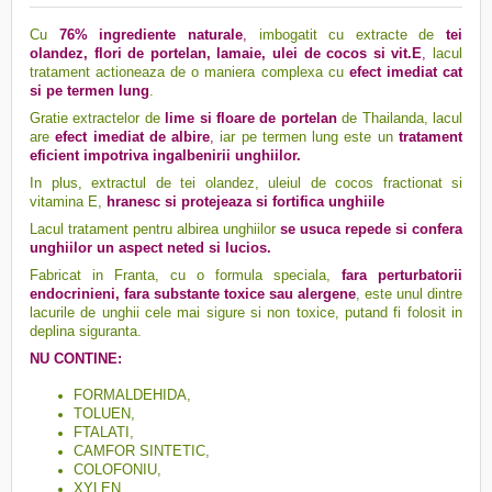
Cu
76% ingrediente naturale
,
imbogatit cu extracte de
tei
olandez, flori de portelan, lamaie, ulei de cocos
si vit.E
,
lacul
tratament actioneaza de o maniera complexa cu
efect imediat cat
si pe termen lung
.
Gratie extractelor de
lime si floare de portelan
de Thailanda, lacul
are
efect imediat de albire
,
iar pe termen lung este un
tratament
eficient impotriva ingalbenirii unghiilor.
In plus, extractul de tei olandez, uleiul de cocos fractionat si
vitamina E,
hranesc si protejeaza si fortifica unghiile
Lacul tratament pentru albirea unghiilor
se usuca repede si confera
unghiilor un aspect neted si lucios.
Fabricat in Franta, cu o formula speciala,
fara perturbatorii
endocrinieni, fara substante toxice sau alergene
, este unul dintre
lacurile de unghii cele mai sigure si non toxice, putand fi folosit in
deplina siguranta.
NU CONTINE:
FORMALDEHIDA,
TOLUEN,
FTALATI,
CAMFOR SINTETIC,
COLOFONIU,
XYLEN,