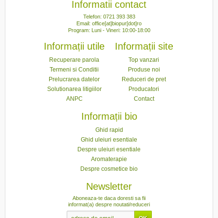
Informatii contact
Telefon: 0721 393 383
Email: office[at]biopur[dot]ro
Program: Luni - Vineri: 10:00-18:00
Informații utile
Informații site
Recuperare parola
Top vanzari
Termeni si Conditii
Produse noi
Prelucrarea datelor
Reduceri de pret
Solutionarea litigiilor
Producatori
ANPC
Contact
Informații bio
Ghid rapid
Ghid uleiuri esentiale
Despre uleiuri esentiale
Aromaterapie
Despre cosmetice bio
Newsletter
Aboneaza-te daca doresti sa fii
informat(a) despre noutati/reduceri