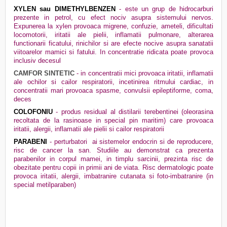
XYLEN sau DIMETHYLBENZEN
- este un grup de hidrocarburi
prezente in petrol, cu efect nociv asupra sistemului nervos.
Expunerea la xylen provoaca migrene, confuzie, ameteli, dificultati
locomotorii, iritatii ale pielii, inflamatii pulmonare, alterarea
functionarii ficatului, rinichilor si are efecte nocive asupra sanatatii
viitoarelor mamici si fatului. In concentratie ridicata poate provoca
inclusiv decesul
CAMFOR SINTETIC
- in concentratii mici provoaca iritatii, inflamatii
ale ochilor si cailor respiratorii, incetinirea ritmului cardiac, in
concentratii mari provoaca spasme, convulsii epileptiforme, coma,
deces
COLOFONIU
- produs residual al distilarii terebentinei (oleorasina
recoltata de la rasinoase in special pin maritim) care provoaca
iritatii, alergii, inflamatii ale pielii si cailor respiratorii
PARABENI
- perturbatori
ai sistemelor endocrin si de reproducere,
risc de cancer la san. Studiile au demonstrat ca prezenta
parabenilor in corpul mamei, in timplu sarcinii, prezinta risc de
obezitate pentru copii in primii ani de viata. Risc dermatologic poate
provoca iritatii, alergii, imbatranire cutanata si foto-imbatranire (in
special metilparaben)