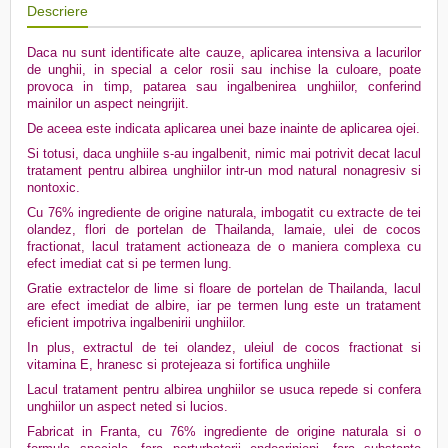
Descriere
Daca nu sunt identificate alte cauze, aplicarea intensiva a lacurilor
de unghii, in special a celor rosii sau inchise la culoare, poate
provoca in timp, patarea sau ingalbenirea unghiilor, conferind
mainilor un aspect neingrijit.
De aceea este indicata aplicarea unei baze inainte de aplicarea ojei.
Si totusi, daca unghiile s-au ingalbenit, nimic mai potrivit decat lacul
tratament pentru albirea unghiilor intr-un mod natural nonagresiv si
nontoxic.
Cu 76% ingrediente de origine naturala, imbogatit cu extracte de tei
olandez, flori de portelan de Thailanda, lamaie, ulei de cocos
fractionat, lacul tratament actioneaza de o maniera complexa cu
efect imediat cat si pe termen lung.
Gratie extractelor de lime si floare de portelan de Thailanda, lacul
are efect imediat de albire, iar pe termen lung este un tratament
eficient impotriva ingalbenirii unghiilor.
In plus, extractul de tei olandez, uleiul de cocos fractionat si
vitamina E, hranesc si protejeaza si fortifica unghiile
Lacul tratament pentru albirea unghiilor se usuca repede si confera
unghiilor un aspect neted si lucios.
Fabricat in Franta, cu 76% ingrediente de origine naturala si o