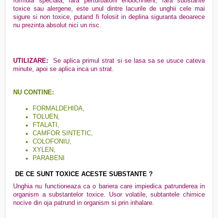
formula speciala, fara perturbatorii endocrinieni, fara substante
toxice sau alergene, este unul dintre lacurile de unghii cele mai
sigure si non toxice, putand fi folosit in deplina siguranta deoarece
nu prezinta absolut nici un risc.
UTILIZARE:
Se aplica primul strat si se lasa sa se usuce cateva
minute, apoi se aplica inca un strat.
NU CONTINE:
FORMALDEHIDA,
TOLUEN,
FTALATI,
CAMFOR SINTETIC,
COLOFONIU,
XYLEN,
PARABENI
DE CE SUNT TOXICE ACESTE SUBSTANTE ?
Unghia nu functioneaza ca o bariera care impiedica patrunderea in
organism a substantelor toxice. Usor volatile, subtantele chimice
nocive din oja patrund in organism si prin inhalare.