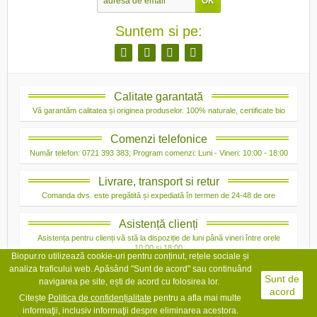
Suntem si pe:
Calitate garantată
Vă garantăm calitatea și originea produselor. 100% naturale, certificate bio
Comenzi telefonice
Număr telefon: 0721 393 383; Program comenzi: Luni - Vineri: 10:00 - 18:00
Livrare, transport si retur
Comanda dvs. este pregătită și expediată în termen de 24-48 de ore
Asistență clienți
Asistența pentru clienți vă stă la dispoziție de luni până vineri între orele
10:00 și 18:00
Biopur.ro utilizează cookie-uri pentru conținut, rețele sociale și
analiza traficului web. Apăsând "Sunt de acord" sau continuând
Sunt de
navigarea pe site, ești de acord cu folosirea lor.
acord
Citește
Politica de confidențialit
ate
pentru a afla mai multe
Copyright © 2026 Bio Pur. Toate drepturile rezervate.
informaţii, inclusiv informaţii despre eliminarea acestora.