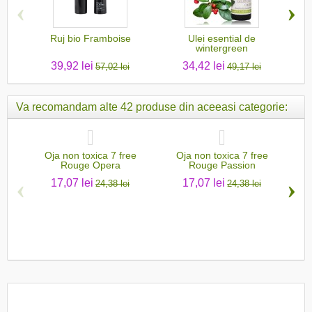
‹
›
Ruj bio Framboise
Ulei esential de
C
wintergreen
39,92 lei
34,42 lei
57,02 lei
49,17 lei
Va recomandam alte 42 produse din aceeasi categorie:
Oja non toxica 7 free
Oja non toxica 7 free
Lac
Rouge Opera
Rouge Passion
‹
›
17,07 lei
17,07 lei
24,38 lei
24,38 lei