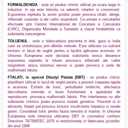
FORMALDEHIDA
- este un produs chimic utilizat pe scara larga in
industrie. In oja este folosita ca aderent, intaritor si conservant.
Expunerea repetata la acest produs poate provoca iritatii, alergii,
inflamatii cutanate si ale cailor respiratorii. Ca urmare a cercetarilor
efectuate prin Centrul International de Cercetare a Cancerului
(CIRC), Organizatia Mondiala a Sanatatii a clasat foraldehida ca
substanta cancerigena
TOLUENUL
- este o hidrocarbura prezenta in titei, gaze si huila
care se sintetizeaza prin diferite metode. Este utilizata ca solvent
inclusiv in lacul de unghii pentru a facilita aplicarea acestuia. In
Uniunea Europeana este declarat substanta toxica deoarece
expunerea repetata la toluen provoaca inflamatii ale cailor
respiratorii, ataca sistemul nervos si poate provoca o serie de
malformatii fatului
FTALATI, in special Dibutyl Ptalate (DBT)
- un produs chimic
plastifiant utilizat in lacul de unghii pentru a preveni craparea rapida
a acestuia. Extrem de toxic, perturbator endocrin, afecteaza
dezvoltarea normala si buna functionare a aparatului de
reproducere, provoaca malformatii fatului. Prin interferarea cu alte
substante chimice poate provoca mutatii genetice. Prezenti si in
alimente, ftalatii pot provoca inclusiv insuficiente hepatice si renale
grave. Considerat toxic pentru fauna terestra si marina. In Uniunea
Europeana este interzisa utilizarea DBT in cosmetice conform
Directivei 76/768/EEC 1976 si restrictionata in fabricarea jucariilor,
din anul 1999