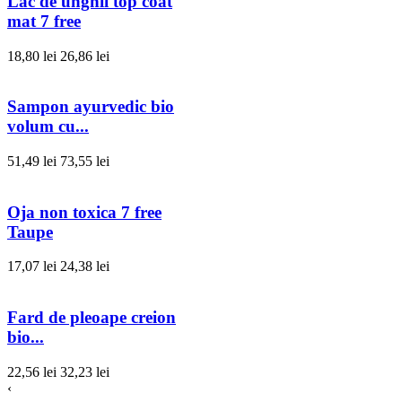
Lac de unghii top coat
mat 7 free
18,80 lei
26,86 lei
Sampon ayurvedic bio
volum cu...
51,49 lei
73,55 lei
Oja non toxica 7 free
Taupe
17,07 lei
24,38 lei
Fard de pleoape creion
bio...
22,56 lei
32,23 lei
‹