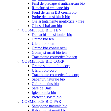
Fard de pleoape si anticearcan bio
Rimeluri si creioane bio
Fond de ten si BB cream bio
Pudre de ten si blush bio
Oja si tratamente nontoxice 7 free
Gloss si balsam bio
COSMETICE BIO TEN
Demachiante si tonice bio
Creme bio ten
Uleiuri bio ten
Creme bio contur ochi
Gomaj si masti bio ten
Tratamente cosmetice bio ten
COSMETICE BIO CORP
Creme si lotiuni bio corp
Uleiuri bio corp
Tratamente cosmetice bio corp
Sapanuri naturale bio
Geluri de dus bio
Sare de Baie
Igiena orala bio
Protectie solara bio
COSMETICE BIO PAR
Sampoane naturale bio
Balsamuri si masti bio