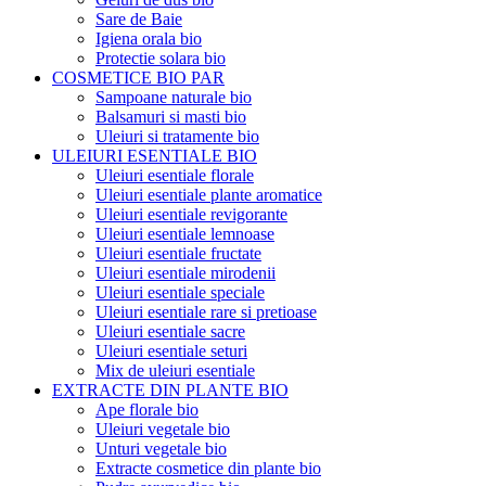
Sare de Baie
Igiena orala bio
Protectie solara bio
COSMETICE BIO PAR
Sampoane naturale bio
Balsamuri si masti bio
Uleiuri si tratamente bio
ULEIURI ESENTIALE BIO
Uleiuri esentiale florale
Uleiuri esentiale plante aromatice
Uleiuri esentiale revigorante
Uleiuri esentiale lemnoase
Uleiuri esentiale fructate
Uleiuri esentiale mirodenii
Uleiuri esentiale speciale
Uleiuri esentiale rare si pretioase
Uleiuri esentiale sacre
Uleiuri esentiale seturi
Mix de uleiuri esentiale
EXTRACTE DIN PLANTE BIO
Ape florale bio
Uleiuri vegetale bio
Unturi vegetale bio
Extracte cosmetice din plante bio