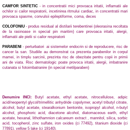
CAMFOR SINTETIC
- in concentratii mici provoaca iritatii, inflamatii ale
ochilor si cailor respiratorii, incetinirea ritmului cardiac, in concentratii mari
provoaca spasme, convulsii epileptiforme, coma, deces
COLOFONIU
- produs residual al distilarii terebentinei (oleorasina recoltata
de la rasinoase in special pin maritim) care provoaca iritatii, alergii,
inflamatii ale pielii si cailor respiratorii
PARABENI
- perturbatori
ai sistemelor endocrin si de reproducere, risc de
cancer la san. Studiile au demonstrat ca prezenta parabenilor in corpul
mamei, in timplu sarcinii, prezinta risc de obezitate pentru copii in primii
ani de viata. Risc dermatologic poate provoca iritatii, alergii, imbatranire
cutanata si fotoimbatranire (in special metilparaben)
Denumire INCI:
Butyl acetate, ethyl acetate, nitrocellulose, adipic
acid/neopentyl glycol/trimellitic anhydride copolymer, acetyl tributyl citrate,
alcohol, butyl acetate, stearalkonium bentonite, isopropyl alcohol, n-butyl
alcohol, phosphoric acid, diacetone alcohol, diatomaceous earth, ethyl
acetate, hexanal, lithothamnion calcareum extract , mannitol, silica, sorbic
acid, tocopherol, zinc sulfate, iron oxides (ci 77492), titanium dioxide (ci
77891), yellow 5 lake (ci 19140).