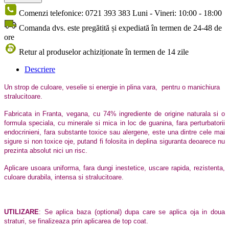
Comenzi telefonice: 0721 393 383 Luni - Vineri: 10:00 - 18:00
Comanda dvs. este pregătită și expediată în termen de 24-48 de
ore
Retur al produselor achiziționate în termen de 14 zile
Descriere
Un strop de culoare, veselie si energie in plina vara, pentru o manichiura
stralucitoare.
Fabricata in Franta, vegana, cu 74% ingrediente de origine naturala si o
formula speciala, cu minerale si mica in loc de guanina, fara perturbatorii
endocrinieni, fara substante toxice sau alergene, este una dintre cele mai
sigure si non toxice oje, putand fi folosita in deplina siguranta deoarece nu
prezinta absolut nici un risc.
Aplicare usoara uniforma, fara dungi inestetice, uscare rapida, rezistenta,
culoare durabila, intensa si stralucitoare.
UTILIZARE
: Se aplica baza (optional) dupa care se aplica oja in doua
straturi, se finalizeaza prin aplicarea de top coat.