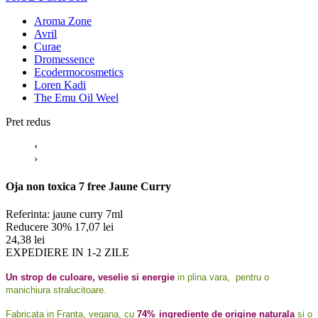
Aroma Zone
Avril
Curae
Dromessence
Ecodermocosmetics
Loren Kadi
The Emu Oil Weel
Pret redus
‹
›
Oja non toxica 7 free Jaune Curry
Referinta:
jaune curry 7ml
Reducere 30%
17,07 lei
24,38 lei
EXPEDIERE IN 1-2 ZILE
Un strop de culoare, veselie si energie
in plina vara, pentru o
manichiura stralucitoare.
Fabricata in Franta, vegana, cu
74% ingrediente de origine naturala
si o