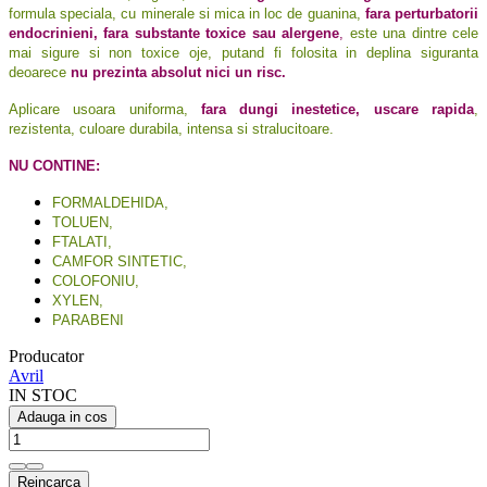
formula speciala, cu minerale si mica in loc de guanina,
fara perturbatorii
endocrinieni, fara substante toxice sau alergene
,
este una dintre cele
mai sigure si non toxice oje, putand fi folosita in deplina siguranta
deoarece
nu prezinta absolut nici un risc.
Aplicare usoara uniforma,
f
ara dungi inestetice, uscare rapida
,
rezistenta, culoare durabila, intensa si stralucitoare.
NU CONTINE:
FORMALDEHIDA,
TOLUEN,
FTALATI,
CAMFOR SINTETIC,
COLOFONIU,
XYLEN,
PARABENI
Producator
Avril
IN STOC
Adauga in cos