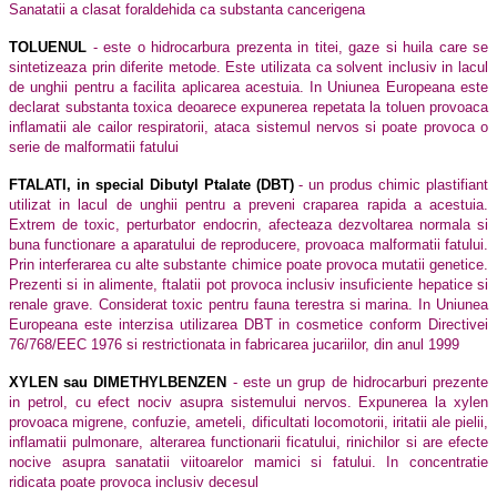
Sanatatii a clasat foraldehida ca substanta cancerigena
TOLUENUL
- este o hidrocarbura prezenta in titei, gaze si huila care se
sintetizeaza prin diferite metode. Este utilizata ca solvent inclusiv in lacul
de unghii pentru a facilita aplicarea acestuia. In Uniunea Europeana este
declarat substanta toxica deoarece expunerea repetata la toluen provoaca
inflamatii ale cailor respiratorii, ataca sistemul nervos si poate provoca o
serie de malformatii fatului
FTALATI, in special Dibutyl Ptalate (DBT)
- un produs chimic plastifiant
utilizat in lacul de unghii pentru a preveni craparea rapida a acestuia.
Extrem de toxic, perturbator endocrin, afecteaza dezvoltarea normala si
buna functionare a aparatului de reproducere, provoaca malformatii fatului.
Prin interferarea cu alte substante chimice poate provoca mutatii genetice.
Prezenti si in alimente, ftalatii pot provoca inclusiv insuficiente hepatice si
renale grave. Considerat toxic pentru fauna terestra si marina. In Uniunea
Europeana este interzisa utilizarea DBT in cosmetice conform Directivei
76/768/EEC 1976 si restrictionata in fabricarea jucariilor, din anul 1999
XYLEN sau DIMETHYLBENZEN
- este un grup de hidrocarburi prezente
in petrol, cu efect nociv asupra sistemului nervos. Expunerea la xylen
provoaca migrene, confuzie, ameteli, dificultati locomotorii, iritatii ale pielii,
inflamatii pulmonare, alterarea functionarii ficatului, rinichilor si are efecte
nocive asupra sanatatii viitoarelor mamici si fatului. In concentratie
ridicata poate provoca inclusiv decesul