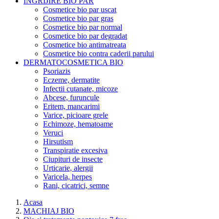
INGRIJIRE BIO PAR
Cosmetice bio par uscat
Cosmetice bio par gras
Cosmetice bio par normal
Cosmetice bio par degradat
Cosmetice bio antimatreata
Cosmetice bio contra caderii parului
DERMATOCOSMETICA BIO
Psoriazis
Eczeme, dermatite
Infectii cutanate, micoze
Abcese, furuncule
Eritem, mancarimi
Varice, picioare grele
Echimoze, hematoame
Veruci
Hirsutism
Transpiratie excesiva
Ciupituri de insecte
Urticarie, alergii
Varicela, herpes
Rani, cicatrici, semne
Acasa
MACHIAJ BIO