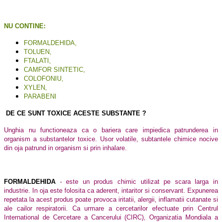
NU CONTINE:
FORMALDEHIDA,
TOLUEN,
FTALATI,
CAMFOR SINTETIC,
COLOFONIU,
XYLEN,
PARABENI
DE CE SUNT TOXICE ACESTE SUBSTANTE ?
Unghia nu functioneaza ca o bariera care impiedica patrunderea in
organism a substantelor toxice. Usor volatile, subtantele chimice nocive
din oja patrund in organism si prin inhalare.
FORMALDEHIDA
- este un produs chimic utilizat pe scara larga in
industrie. In oja este folosita ca aderent, intaritor si conservant. Expunerea
repetata la acest produs poate provoca iritatii, alergii, inflamatii cutanate si
ale cailor respiratorii. Ca urmare a cercetarilor efectuate prin Centrul
International de Cercetare a Cancerului (CIRC), Organizatia Mondiala a