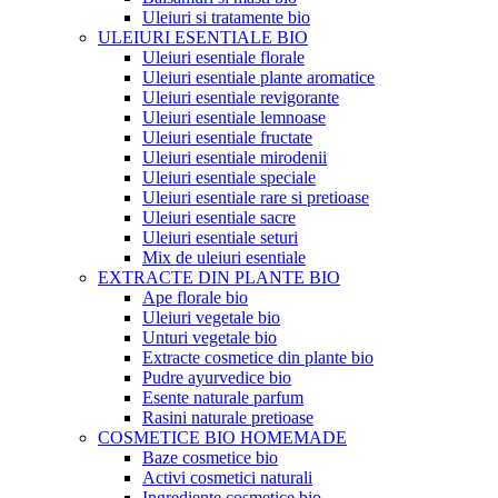
Uleiuri si tratamente bio
ULEIURI ESENTIALE BIO
Uleiuri esentiale florale
Uleiuri esentiale plante aromatice
Uleiuri esentiale revigorante
Uleiuri esentiale lemnoase
Uleiuri esentiale fructate
Uleiuri esentiale mirodenii
Uleiuri esentiale speciale
Uleiuri esentiale rare si pretioase
Uleiuri esentiale sacre
Uleiuri esentiale seturi
Mix de uleiuri esentiale
EXTRACTE DIN PLANTE BIO
Ape florale bio
Uleiuri vegetale bio
Unturi vegetale bio
Extracte cosmetice din plante bio
Pudre ayurvedice bio
Esente naturale parfum
Rasini naturale pretioase
COSMETICE BIO HOMEMADE
Baze cosmetice bio
Activi cosmetici naturali
Ingrediente cosmetice bio