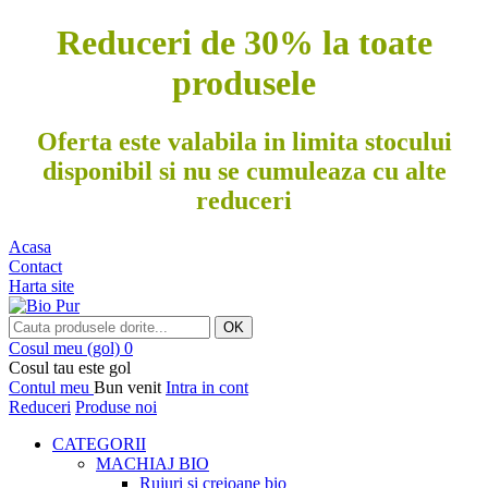
Reduceri de 30% la toate
produsele
Oferta este valabila in limita stocului
disponibil si nu se cumuleaza cu alte
reduceri
Acasa
Contact
Harta site
OK
Cosul meu
(gol)
0
Cosul tau este gol
Contul meu
Bun venit
Intra in cont
Reduceri
Produse noi
CATEGORII
MACHIAJ BIO
Rujuri si creioane bio