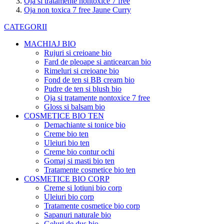
Oja si tratamente nontoxice 7 free
Oja non toxica 7 free Jaune Curry
CATEGORII
MACHIAJ BIO
Rujuri si creioane bio
Fard de pleoape si anticearcan bio
Rimeluri si creioane bio
Fond de ten si BB cream bio
Pudre de ten si blush bio
Oja si tratamente nontoxice 7 free
Gloss si balsam bio
COSMETICE BIO TEN
Demachiante si tonice bio
Creme bio ten
Uleiuri bio ten
Creme bio contur ochi
Gomaj si masti bio ten
Tratamente cosmetice bio ten
COSMETICE BIO CORP
Creme si lotiuni bio corp
Uleiuri bio corp
Tratamente cosmetice bio corp
Sapanuri naturale bio
Geluri de dus bio