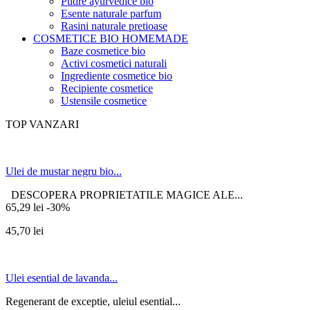
Pudre ayurvedice bio
Esente naturale parfum
Rasini naturale pretioase
COSMETICE BIO HOMEMADE
Baze cosmetice bio
Activi cosmetici naturali
Ingrediente cosmetice bio
Recipiente cosmetice
Ustensile cosmetice
TOP VANZARI
Ulei de mustar negru bio...
DESCOPERA PROPRIETATILE MAGICE ALE...
65,29 lei
-30%
45,70 lei
Ulei esential de lavanda...
Regenerant de exceptie, uleiul esential...