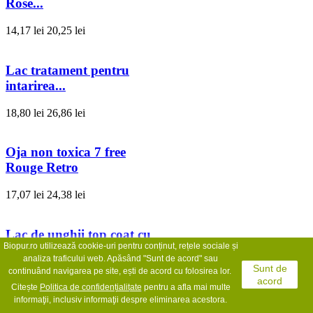
Rose...
14,17 lei
20,25 lei
Lac tratament pentru
intarirea...
18,80 lei
26,86 lei
Oja non toxica 7 free
Rouge Retro
17,07 lei
24,38 lei
Lac de unghii top coat cu
Biopur.ro utilizează cookie-uri pentru conținut, rețele sociale și
paiete...
analiza traficului web. Apăsând "Sunt de acord" sau
Sunt de
continuând navigarea pe site, ești de acord cu folosirea lor.
18,80 lei
26,86 lei
acord
Citește
Politica de confidențialit
ate
pentru a afla mai multe
informaţii, inclusiv informaţii despre eliminarea acestora.