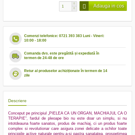
Adauga in cos
Comenzi telefonice: 0721 393 383 Luni - Vineri:
10:00 - 18:00
Comanda dvs. este pregătită și expediată în
termen de 24-48 de ore
Retur al produselor achiziționate în termen de 14
zile
Descriere
Conceput pe principiul „PIELEA CA UN ORGAN, MACHIAJUL CA O
TERAPIE”, fardul de pleoape bio nu este doar un simplu, si nu
intotdeauna foarte sanatos, produs de machiaj, ci un produs foarte
complex si revolutionar care asigura zonei delicate a ochilor toate
principiile active naturale pentru a-si pastra sanatatea, prospetimea