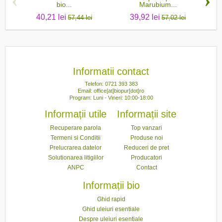
‹
›
bio...
Marubium...
40,21 lei
39,92 lei
57,44 lei
57,02 lei
Informatii contact
Telefon: 0721 393 383
Email: office[at]biopur[dot]ro
Program: Luni - Vineri: 10:00-18:00
Informații utile
Informații site
Recuperare parola
Top vanzari
Termeni si Conditii
Produse noi
Prelucrarea datelor
Reduceri de pret
Solutionarea litigiilor
Producatori
ANPC
Contact
Informații bio
Ghid rapid
Ghid uleiuri esentiale
Despre uleiuri esentiale