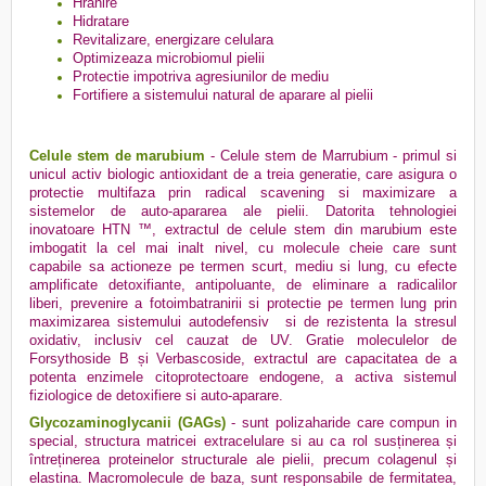
Hranire
Hidratare
Revitalizare, energizare celulara
Optimizeaza microbiomul pielii
Protectie impotriva agresiunilor de mediu
Fortifiere a sistemului natural de aparare al pielii
Celule stem de marubium
- Celule stem de Marrubium - primul si
unicul activ biologic antioxidant de a treia generatie, care asigura o
protectie multifaza prin radical scavening si maximizare a
sistemelor de auto-apararea ale pielii. Datorita tehnologiei
inovatoare HTN ™, extractul de celule stem din marubium este
imbogatit la cel mai inalt nivel, cu molecule cheie care sunt
capabile sa actioneze pe termen scurt, mediu si lung, cu efecte
amplificate detoxifiante, antipoluante, de eliminare a radicalilor
liberi, prevenire a fotoimbatranirii si protectie pe termen lung prin
maximizarea sistemului autodefensiv
si de rezistenta la stresul
oxidativ, inclusiv cel cauzat de UV. Gratie moleculelor de
Forsythoside B și Verbascoside, extractul are capacitatea de a
potenta enzimele citoprotectoare endogene, a activa sistemul
fiziologice de detoxifiere si auto-aparare.
Glycozaminoglycanii (GAGs)
- sunt polizaharide care compun in
special, structura matricei extracelulare si au ca rol susținerea și
întreținerea proteinelor structurale ale pielii, precum colagenul și
elastina. Macromolecule de baza, sunt responsabile de fermitatea,