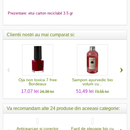
Prezentare: etui carton reciclabil 3.5 gr
Clientii nostri au mai cumparat si:
‹
›
Oja non toxica 7 free
Sampon ayurvedic bio
U
Bordeaux
volum cu...
17,07 lei
51,49 lei
24,38 lei
73,55 lei
Va recomandam alte 24 produse din aceeasi categorie:
Anticearcan si corector
Fard de pleoape bio cu
An