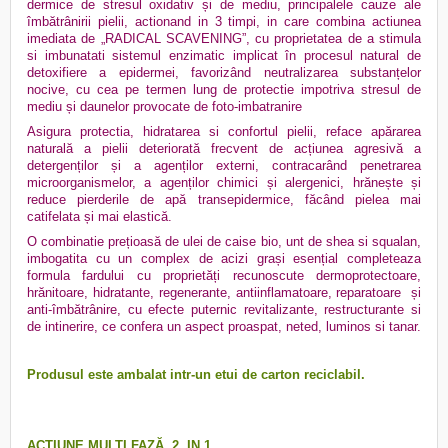
dermice de stresul oxidativ și de mediu, principalele cauze ale
îmbătrânirii pielii, actionand in 3 timpi, in care combina actiunea
imediata de „RADICAL SCAVENING”, cu proprietatea de a stimula
si imbunatati sistemul enzimatic implicat în procesul natural de
detoxifiere a epidermei, favorizând neutralizarea substanțelor
nocive, cu cea pe termen lung de protectie impotriva stresul de
mediu și daunelor provocate de foto-imbatranire
Asigura protectia, hidratarea si confortul pielii, reface apărarea
naturală a pielii deteriorată frecvent de acțiunea agresivă a
detergenților și a agenților externi, contracarând penetrarea
microorganismelor, a agenților chimici și alergenici, hrănește și
reduce pierderile de apă transepidermice, făcând pielea mai
catifelata și mai elastică.
O combinatie prețioasă de ulei de caise bio, unt de shea si squalan,
imbogatita cu un complex de acizi grași esențial completeaza
formula fardului cu proprietăți recunoscute dermoprotectoare,
hrănitoare, hidratante, regenerante, antiinflamatoare, reparatoare
și
anti-îmbătrânire, cu efecte puternic revitalizante, restructurante si
de intinerire, ce confera un aspect proaspat, neted, luminos si tanar.
Produsul este ambalat intr-un etui de carton reciclabil.
ACȚIUNE MULTI FAZĂ
2
IN 1