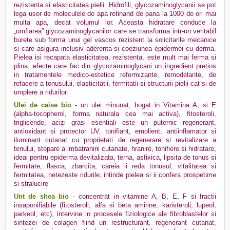
rezistenta si elasticitatea pielii. Hidrofili, glycozaminoglycanii se pot
lega usor de moleculele de apa retinand de pana la 1000 de ori mai
multa apa, decat volumul lor. Aceasta hidratare conduce la
„umflarea” glycozaminoglycanilor care se transforma intr-un veritabil
burete sub forma unui gel vascos rezistent la solicitarile mecanice
si care asigura inclusiv aderenta si coeziunea epidermei cu derma.
Pielea isi recapata elasticitatea, rezistenta, este mult mai ferma si
plina, efecte care fac din glycozaminoglycani un ingredient pretios
in tratamentele medico-estetice refermizante, remodelante, de
refacere a tonusului, elasticitatii, fermitatii si structurii pielii cat si de
umplere a ridurilor.
Ulei de caise bio
- un ulei minunat, bogat in Vitamina A, si E
(alpha-tocopherol, forma naturala cea mai activa), fitosteroli,
trigliceride, acizi grasi esentiali este un puternic regenerant,
antioxidant si protector UV, tonifiant, emolient, antiinflamator si
iluminant cutanat cu proprietati de regenerare si revitalizare a
tenului, stopare a imbatranirii cutanate, hranire, tonifiere si hidratare,
ideal pentru epiderma devitalizata, terna, asfixica, lipsita de tonus si
fermitate, flasca, zbarcita, careia ii reda tonusul, vitalitatea si
fermitatea, netezeste ridurile, intinde pielea si ii confera prospetime
si stralucire
Unt de shea bio
- concentrat in vitamine A, B, E, F si fractii
insaponifiabile (fitosteroli, alfa si beta amirine, karisteroli, lupeol,
parkeol, etc), intervine in procesele fiziologice ale fibroblastelor si
sintezei de colagen fiind un restructurant, regenerant cutanat,