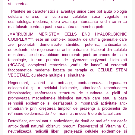
si tineretea..
Plantele au caracteristici si avantaje unice care pot ajuta biologia
celulara umana, iar utilizarea celulelor susa vegetale in
cosmetologia moderna, ofera avantaje interesante si din ce in ce
mai folosite pentru a pastra sanatatea si tineretea pielii.
„MARRUBIUM MERISTEM CELLS END HYALORUBIONIC
COMPLEX™”, este un complex bioactiv de ultima generatie care
are proprietati demonstrate stiintific, puternic, antioxidante,
detoxifiante, de regenerare si antiimbatranire. Elaborat din celulele
meristematice de marubbium, incorporate printr-un proces de inalta
tehnologie, intr-un purtator de glycozaminoglycani hidrolizati
(HGAGs), complexul reprezinta „varful de lance” al cercetarii
fitocosmetice moderne bazata pe terapia cu CELULE STEM
VEGETALE, cu efecte multiple si simultane
Regenerant, antirid si anti-age, contracareaza degradarea
colagenului și a acidului hialuronic, stimulează reproducerea
fibroblastelor, ranforseaza structura de sustinere a pielii și
promovează mecanismele biologice naturale care stau la baza
reînnoirii epidermice si desfășoară o importantă activitate anti-
îmbătrânire prin creșterea timpilor de prezență a proteinelor de
reînnoire epidermică de 7 ori mai mult in doar 6 ore de la aplicare
Detoxifiant, antipoluant si antioxidant, de două ori mai eficient decât
antioxidanții naturali obișnuiți precum Resveratrol și Vitamina C,
neutralizează radicalii liberi, protejează celulele epidermice și