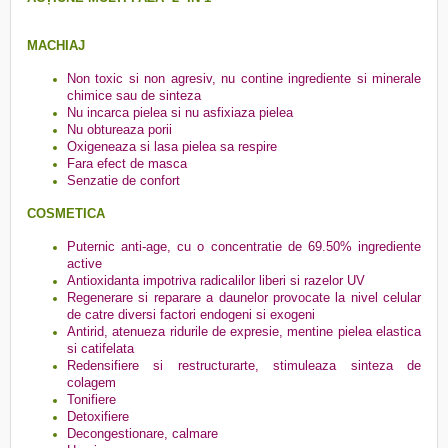
MACHIAJ
Non toxic si non agresiv, nu contine ingrediente si minerale
chimice sau de sinteza
Nu incarca pielea si nu asfixiaza pielea
Nu obtureaza porii
Oxigeneaza si lasa pielea sa respire
Fara efect de masca
Senzatie de confort
COSMETICA
Puternic anti-age, cu o concentratie de 69.50% ingrediente
active
Antioxidanta impotriva radicalilor liberi si razelor UV
Regenerare si reparare a daunelor provocate la nivel celular
de catre diversi factori endogeni si exogeni
Antirid, atenueza ridurile de expresie, mentine pielea elastica
si catifelata
Redensifiere si restructurarte, stimuleaza sinteza de
colagem
Tonifiere
Detoxifiere
Decongestionare, calmare