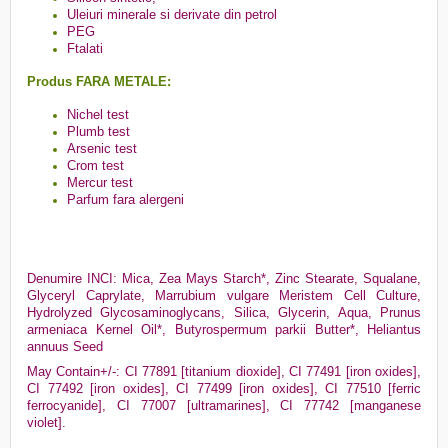
Uleiuri minerale si derivate din petrol
PEG
Ftalati
Produs FARA METALE:
Nichel test
Plumb test
Arsenic test
Crom test
Mercur test
Parfum fara alergeni
Denumire INCI: Mica, Zea Mays Starch*, Zinc Stearate, Squalane,
Glyceryl Caprylate, Marrubium vulgare Meristem Cell Culture,
Hydrolyzed Glycosaminoglycans, Silica, Glycerin, Aqua, Prunus
armeniaca Kernel Oil*, Butyrospermum parkii Butter*, Heliantus
annuus Seed
May Contain+/-: CI 77891 [titanium dioxide], CI 77491 [iron oxides],
CI 77492 [iron oxides], CI 77499 [iron oxides], CI 77510 [ferric
ferrocyanide], CI 77007 [ultramarines], CI 77742 [manganese
violet].