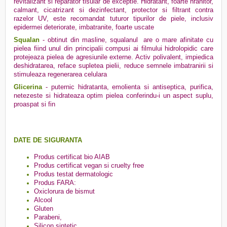
revitalizant si reparator tisular de exceptie. Hidratant, foarte hranitor,
calmant, cicatrizant si dezinfectant, protector si filtrant contra
razelor UV, este recomandat tuturor tipurilor de piele, inclusiv
epidermei deteriorate, imbatranite, foarte uscate
Squalan
- obtinut din masline, squalanul are o mare afinitate cu
pielea fiind unul din principalii compusi ai filmului hidrolopidic care
protejeaza pielea de agresiunile externe. Activ polivalent, impiedica
deshidratarea, reface supletea pielii, reduce semnele imbatranirii si
stimuleaza regenerarea celulara
Glicerina
- puternic hidratanta, emolienta si antiseptica, purifica,
netezeste si hidrateaza optim pielea conferindu-i un aspect suplu,
proaspat si fin
DATE DE SIGURANTA
Produs certificat bio AIAB
Produs certificat vegan si cruelty free
Produs testat dermatologic
Produs FARA:
Oxiclorura de bismut
Alcool
Gluten
Parabeni,
Silicon sintetic,