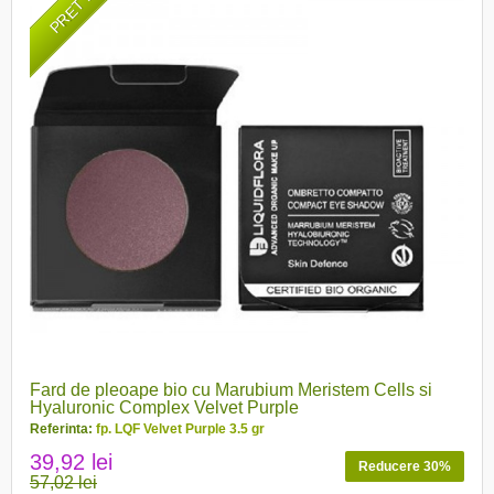
Fard de pleoape bio cu Marubium Meristem Cells si
Hyaluronic Complex Velvet Purple
Referinta:
fp. LQF Velvet Purple 3.5 gr
39,92 lei
Reducere 30%
57,02 lei