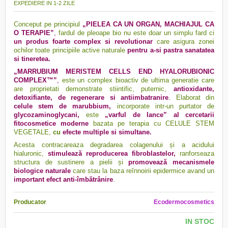
EXPEDIERE IN 1-2 ZILE
Conceput pe principiul
„PIELEA CA UN ORGAN, MACHIAJUL CA
O TERAPIE”
,
fardul de pleoape bio nu este doar un simplu fard ci
un produs foarte complex si revolutionar
care asigura zonei
ochilor toate principiile active naturale
pentru a-si pastra sanatatea
si tineretea.
„MARRUBIUM MERISTEM CELLS END HYALORUBIONIC
COMPLEX™”
,
este un complex bioactiv de ultima generatie care
are proprietati demonstrate stiintific, puternic,
antioxidante,
detoxifiante, de regenerare si antiimbatranire
.
Elaborat din
celule stem de marubbium,
incorporate intr-un purtator de
glycozaminoglycani,
este
„varful de lance”
al cercetarii
fitocosmetice moderne
bazata pe terapia cu CELULE STEM
VEGETALE,
cu
efecte multiple si simultane.
Acesta contracareaza degradarea colagenului și a acidului
hialuronic,
stimulează reproducerea fibroblastelor,
ranforseaza
structura de sustinere a pielii și
promovează mecanismele
biologice naturale
care stau la baza reînnoirii epidermice avand un
important efect anti-îmbătrânire
.
Producator
Ecodermocosmetics
IN STOC