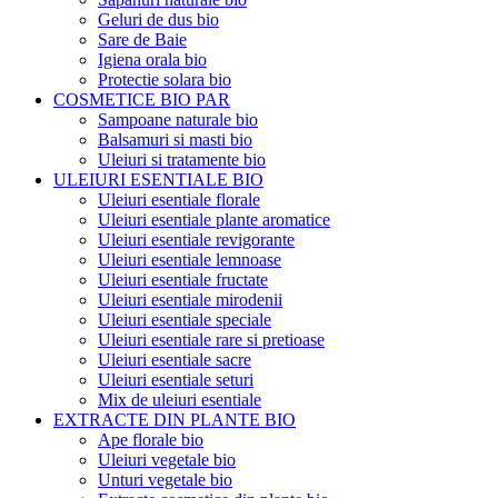
Geluri de dus bio
Sare de Baie
Igiena orala bio
Protectie solara bio
COSMETICE BIO PAR
Sampoane naturale bio
Balsamuri si masti bio
Uleiuri si tratamente bio
ULEIURI ESENTIALE BIO
Uleiuri esentiale florale
Uleiuri esentiale plante aromatice
Uleiuri esentiale revigorante
Uleiuri esentiale lemnoase
Uleiuri esentiale fructate
Uleiuri esentiale mirodenii
Uleiuri esentiale speciale
Uleiuri esentiale rare si pretioase
Uleiuri esentiale sacre
Uleiuri esentiale seturi
Mix de uleiuri esentiale
EXTRACTE DIN PLANTE BIO
Ape florale bio
Uleiuri vegetale bio
Unturi vegetale bio