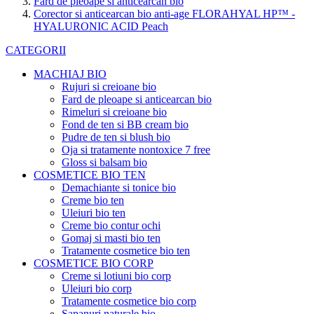
Fard de pleoape si anticearcan bio
Corector si anticearcan bio anti-age FLORAHYAL HP™ -
HYALURONIC ACID Peach
CATEGORII
MACHIAJ BIO
Rujuri si creioane bio
Fard de pleoape si anticearcan bio
Rimeluri si creioane bio
Fond de ten si BB cream bio
Pudre de ten si blush bio
Oja si tratamente nontoxice 7 free
Gloss si balsam bio
COSMETICE BIO TEN
Demachiante si tonice bio
Creme bio ten
Uleiuri bio ten
Creme bio contur ochi
Gomaj si masti bio ten
Tratamente cosmetice bio ten
COSMETICE BIO CORP
Creme si lotiuni bio corp
Uleiuri bio corp
Tratamente cosmetice bio corp
Sapanuri naturale bio