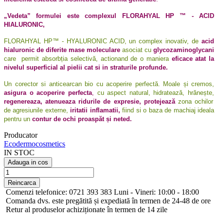
„Vedeta” formulei este complexul FLORAHYAL HP ™ - ACID
HIALURONIC,
FLORAHYAL HP™ - HYALURONIC ACID, un complex inovativ, de
acid
hialuronic de diferite mase moleculare
asociat cu
glycozaminoglycani
care permit absorbția selectivă, actionand de o maniera
eficace atat la
nivelul superficial al pielii cat si in straturile profunde.
Un corector si anticearcan bio cu acoperire perfectă. Moale și cremos,
asigura o acoperire perfecta
,
cu aspect natural, hidratează, hrănește,
regenereaza, atenueaza ridurile de expresi
e,
protejează
zona ochilor
de agresiunile externe,
iritatii inflamatii,
fiind si o baza de machiaj ideala
pentru un
contur de ochi proaspăt și neted.
Producator
Ecodermocosmetics
IN STOC
Adauga in cos
Comenzi telefonice: 0721 393 383 Luni - Vineri: 10:00 - 18:00
Comanda dvs. este pregătită și expediată în termen de 24-48 de ore
Retur al produselor achiziționate în termen de 14 zile