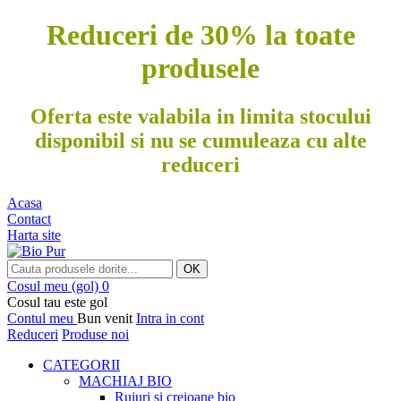
Reduceri de 30% la toate
produsele
Oferta este valabila in limita stocului
disponibil si nu se cumuleaza cu alte
reduceri
Acasa
Contact
Harta site
OK
Cosul meu
(gol)
0
Cosul tau este gol
Contul meu
Bun venit
Intra in cont
Reduceri
Produse noi
CATEGORII
MACHIAJ BIO
Rujuri si creioane bio