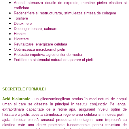
Antirid, atenueza ridurile de expresie, mentine pielea elastica si
catifelata
Redensifiere si restructurarte, stimuleaza sinteza de colagem
Tonifiere
Detoxifiere
Decongestionare, calmare
Hranire
Hidratare
Revitalizare, energizare celulara
Optimizeaza microbiomul pielii
Protectie impotriva agresiunilor de mediu
Fortifiere a sistemului natural de aparare al pielii
SECRETELE FORMULEI
Acid hialuronic
­- un glicozaminoglican produs în mod natural de corpul
uman si care se găsește în principal în țesutul conjunctiv. Pe langa
extraordinara capacitate de a retine apa, asigurand nivelul optim de
hidratare a pielii, acesta stimuleaza regenerarea celulara si innoirea pielii,
ajuta fibroblastele să crească producția de colagen, care împreună cu
elastina este una dintre proteinele fundamentale pentru structura de