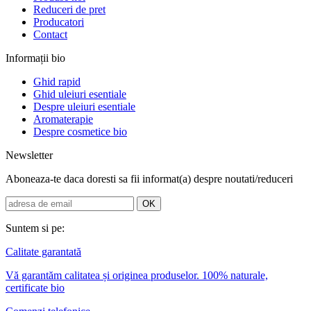
Reduceri de pret
Producatori
Contact
Informații bio
Ghid rapid
Ghid uleiuri esentiale
Despre uleiuri esentiale
Aromaterapie
Despre cosmetice bio
Newsletter
Aboneaza-te daca doresti sa fii informat(a) despre noutati/reduceri
Suntem si pe:
Calitate garantată
Vă garantăm calitatea și originea produselor. 100% naturale,
certificate bio