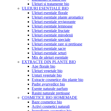
Uleiuri si tratamente bio
ULEIURI ESENTIALE BIO
Uleiuri esentiale florale
Uleiuri esentiale plante aromatice
Uleiuri esentiale revigorante
Uleiuri esentiale lemnoase
Uleiuri esentiale fructate
Uleiuri esentiale mirodenii
Uleiuri esentiale speciale
Uleiuri esentiale rare si pretioase
Uleiuri esentiale sacre
Uleiuri esentiale seturi
Mix de uleiuri esentiale
EXTRACTE DIN PLANTE BIO
Ape florale bio
Uleiuri vegetale bio
Unturi vegetale bio
Extracte cosmetice din plante bio
Pudre ayurvedice bio
Esente naturale parfum
Rasini naturale pretioase
COSMETICE BIO HOMEMADE
Baze cosmetice bio
Activi cosmetici naturali
Ingrediente cosmetice bio