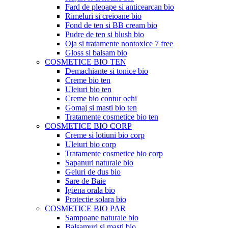
Fard de pleoape si anticearcan bio
Rimeluri si creioane bio
Fond de ten si BB cream bio
Pudre de ten si blush bio
Oja si tratamente nontoxice 7 free
Gloss si balsam bio
COSMETICE BIO TEN
Demachiante si tonice bio
Creme bio ten
Uleiuri bio ten
Creme bio contur ochi
Gomaj si masti bio ten
Tratamente cosmetice bio ten
COSMETICE BIO CORP
Creme si lotiuni bio corp
Uleiuri bio corp
Tratamente cosmetice bio corp
Sapanuri naturale bio
Geluri de dus bio
Sare de Baie
Igiena orala bio
Protectie solara bio
COSMETICE BIO PAR
Sampoane naturale bio
Balsamuri si masti bio