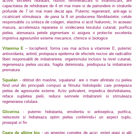
active, excelent hidratant, nutritiv, remineralizant si vitaminizant, are
capacitatea de rehidratare de 4 ori mai mare si de patrundere in straturile
profunde de 7 ori mai mare decat apa. Puternic regenerant, anti-age si
cicatrizant stimuleaza
de pana la 8 ori producerea fibroblastelor, celule
responsabile cu sinteza de colagen, elastina si acid hialuronic, In aceeasi
masura, accelereaza repararea si vindecarea tesutului cutanat, purifica
pielea, atenueaza petele pigmentare si asigura o protectie excelenta
impotriva agresiunilor externe mecanice, chimice si biologice
Vitamina E
– tocopherol, forma cea mai activa a vitaminei E, puternic
antioxidanta, antirid, protejeaza epiderma de efectele nocive ale radicalilor
liberi responsabili de imbatranirea organismului inclusiv la nivel cutanat,
regenereaza pielea uscata, fragila deteriorata, predispusa la imbatranire
prematura
Squalan
- obtinut din masline, squalanul are o mare afinitate cu pielea
fiind unul din principalii compusi ai filmului hidrolopidic care protejeaza
pielea de agresiunile externe. Activ polivalent, impiedica deshidratarea,
reface supletea pielii, reduce semnele imbatranirii si stimuleaza
regenerarea celulara
Glicerina
- puternic hidratanta, emolienta si antiseptica, purifica,
netezeste si hidrateaza optim pielea conferindu-i un aspect suplu,
proaspat si fin
Ceara de albine bio
- un amestec complex de acizi, esteri grasi si alti