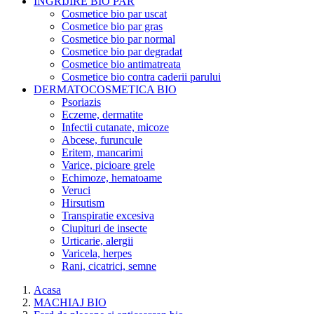
INGRIJIRE BIO PAR
Cosmetice bio par uscat
Cosmetice bio par gras
Cosmetice bio par normal
Cosmetice bio par degradat
Cosmetice bio antimatreata
Cosmetice bio contra caderii parului
DERMATOCOSMETICA BIO
Psoriazis
Eczeme, dermatite
Infectii cutanate, micoze
Abcese, furuncule
Eritem, mancarimi
Varice, picioare grele
Echimoze, hematoame
Veruci
Hirsutism
Transpiratie excesiva
Ciupituri de insecte
Urticarie, alergii
Varicela, herpes
Rani, cicatrici, semne
Acasa
MACHIAJ BIO