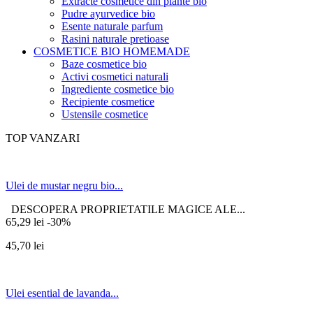
Extracte cosmetice din plante bio
Pudre ayurvedice bio
Esente naturale parfum
Rasini naturale pretioase
COSMETICE BIO HOMEMADE
Baze cosmetice bio
Activi cosmetici naturali
Ingrediente cosmetice bio
Recipiente cosmetice
Ustensile cosmetice
TOP VANZARI
Ulei de mustar negru bio...
DESCOPERA PROPRIETATILE MAGICE ALE...
65,29 lei
-30%
45,70 lei
Ulei esential de lavanda...