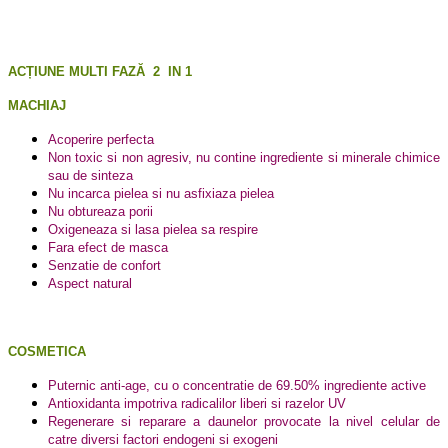
ACȚIUNE MULTI FAZĂ
2
IN 1
MACHIAJ
Acoperire perfecta
Non toxic si non agresiv, nu contine ingrediente si minerale chimice
sau de sinteza
Nu incarca pielea si nu asfixiaza pielea
Nu obtureaza porii
Oxigeneaza si lasa pielea sa respire
Fara efect de masca
Senzatie de confort
Aspect natural
COSMETICA
Puternic anti-age, cu o concentratie de 69.50% ingrediente active
Antioxidanta impotriva radicalilor liberi si razelor UV
Regenerare si reparare a daunelor provocate la nivel celular de
catre diversi factori endogeni si exogeni