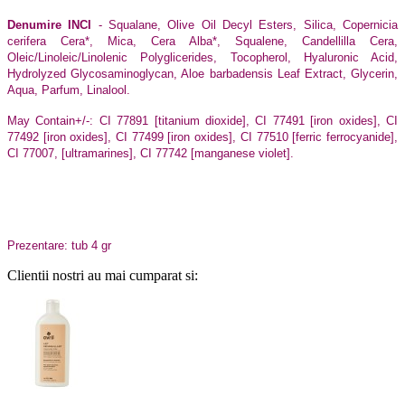
Denumire INCI
- Squalane, Olive Oil Decyl Esters, Silica, Copernicia
cerifera Cera*, Mica, Cera Alba*, Squalene, Candellilla Cera,
Oleic/Linoleic/Linolenic Polyglicerides, Tocopherol, Hyaluronic Acid,
Hydrolyzed Glycosaminoglycan, Aloe barbadensis Leaf Extract, Glycerin,
Aqua, Parfum, Linalool.
May Contain+/-: CI 77891 [titanium dioxide], CI 77491 [iron oxides], CI
77492 [iron oxides], CI 77499 [iron oxides], CI 77510 [ferric ferrocyanide],
CI 77007, [ultramarines], CI 77742 [manganese violet].
Prezentare: tub 4 gr
Clientii nostri au mai cumparat si: