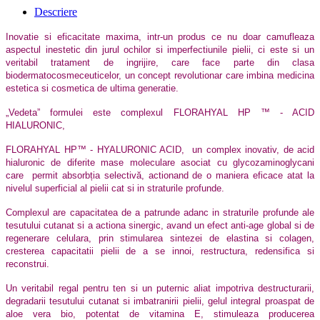
Descriere
Inovatie si eficacitate maxima, intr-un produs ce nu doar camufleaza
aspectul inestetic din jurul ochilor si imperfectiunile pielii, ci este si un
veritabil tratament de ingrijire, care face parte din clasa
biodermatocosmeceuticelor, un concept revolutionar care imbina medicina
estetica si cosmetica de ultima generatie.
„Vedeta” formulei este complexul FLORAHYAL HP ™ - ACID
HIALURONIC,
FLORAHYAL HP™ - HYALURONIC ACID,
un complex inovativ, de acid
hialuronic de diferite mase moleculare asociat cu glycozaminoglycani
care
permit absorbția selectivă, actionand de o maniera eficace atat la
nivelul superficial al pielii cat si in straturile profunde.
Complexul are capacitatea de a patrunde adanc in straturile profunde ale
tesutului cutanat si a actiona sinergic, avand un efect anti-age global si de
regenerare celulara, prin stimularea sintezei de elastina si colagen,
cresterea capacitatii pielii de a se innoi, restructura, redensifica si
reconstrui.
Un veritabil regal pentru ten si un puternic aliat impotriva destructurarii,
degradarii tesutului cutanat si imbatranirii pielii, gelul integral proaspat de
aloe vera bio, potentat de vitamina E, stimuleaza producerea