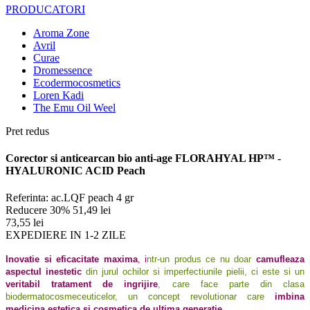
PRODUCATORI
Aroma Zone
Avril
Curae
Dromessence
Ecodermocosmetics
Loren Kadi
The Emu Oil Weel
Pret redus
Corector si anticearcan bio anti-age FLORAHYAL HP™ -
HYALURONIC ACID Peach
Referinta:
ac.LQF peach 4 gr
Reducere 30%
51,49 lei
73,55 lei
EXPEDIERE IN 1-2 ZILE
Inovatie si eficacitate maxima
, i
ntr-un produs ce nu doar
camufleaza
aspectul inestetic
din jurul ochilor si imperfectiunile pielii, ci este si un
veritabil tratament de ingrijire
, care face parte din clasa
biodermatocosmeceuticelor, un concept revolutionar care
imbina
medicina estetica si cosmetica de ultima generatie
.