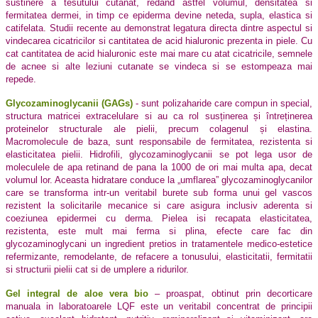
sustinere a tesutului cutanat, redand astfel volumul, densitatea si
fermitatea dermei, in timp ce epiderma devine neteda, supla, elastica si
catifelata. Studii recente au demonstrat legatura directa dintre aspectul si
vindecarea cicatricilor si cantitatea de acid hialuronic prezenta in piele. Cu
cat cantitatea de acid hialuronic este mai mare cu atat cicatricile, semnele
de acnee si alte leziuni cutanate se vindeca si se estompeaza mai
repede.
Glycozaminoglycanii (GAGs)
- sunt polizaharide care compun in special,
structura matricei extracelulare si au ca rol susținerea și întreținerea
proteinelor structurale ale pielii, precum colagenul și elastina.
Macromolecule de baza, sunt responsabile de fermitatea, rezistenta si
elasticitatea pielii. Hidrofili, glycozaminoglycanii se pot lega usor de
moleculele de apa retinand de pana la 1000 de ori mai multa apa, decat
volumul lor. Aceasta hidratare conduce la „umflarea” glycozaminoglycanilor
care se transforma intr-un veritabil burete sub forma unui gel vascos
rezistent la solicitarile mecanice si care asigura inclusiv aderenta si
coeziunea epidermei cu derma. Pielea isi recapata elasticitatea,
rezistenta, este mult mai ferma si plina, efecte care fac din
glycozaminoglycani un ingredient pretios in tratamentele medico-estetice
refermizante, remodelante, de refacere a tonusului, elasticitatii, fermitatii
si structurii pielii cat si de umplere a ridurilor.
Gel integral de aloe vera bio
– proaspat, obtinut prin decorticare
manuala in laboratoarele LQF este un veritabil concentrat de principii