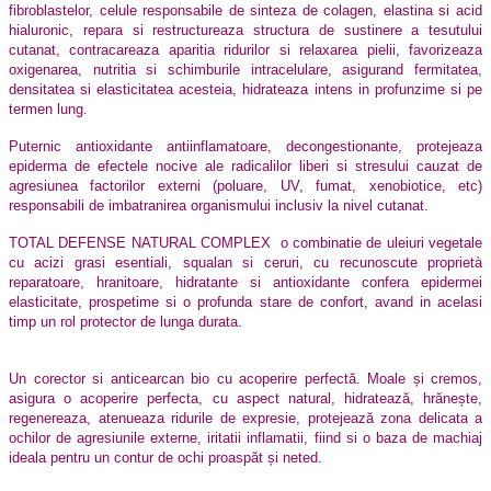
fibroblastelor, celule responsabile de sinteza de colagen, elastina si acid
hialuronic, repara si restructureaza structura de sustinere a tesutului
cutanat, contracareaza aparitia ridurilor si relaxarea pielii, favorizeaza
oxigenarea, nutritia si schimburile intracelulare, asigurand fermitatea,
densitatea si elasticitatea acesteia, hidrateaza intens in profunzime si pe
termen lung.
Puternic antioxidante antiinflamatoare, decongestionante, protejeaza
epiderma de efectele nocive ale radicalilor liberi si stresului cauzat de
agresiunea factorilor externi (poluare, UV, fumat, xenobiotice, etc)
responsabili de imbatranirea organismului inclusiv la nivel cutanat.
TOTAL DEFENSE NATURAL COMPLEX
o combinatie de uleiuri vegetale
cu acizi grasi esentiali, squalan si ceruri, cu recunoscute proprietà
reparatoare, hranitoare, hidratante si antioxidante confera epidermei
elasticitate, prospetime si o profunda stare de confort, avand in acelasi
timp un rol protector de lunga durata.
Un corector si anticearcan bio cu acoperire perfectă. Moale și cremos,
asigura o acoperire perfecta, cu aspect natural, hidratează, hrănește,
regenereaza, atenueaza ridurile de expresie, protejează zona delicata a
ochilor de agresiunile externe, iritatii inflamatii, fiind si o baza de machiaj
ideala pentru un contur de ochi proaspăt și neted.