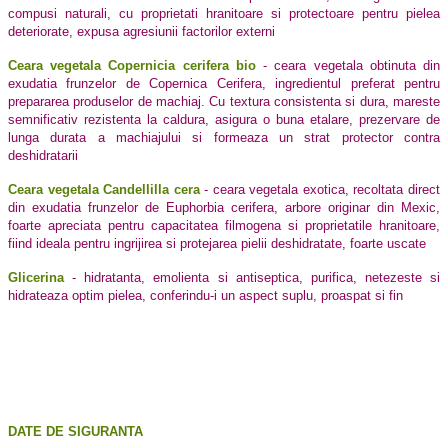
compusi naturali, cu proprietati hranitoare si protectoare pentru pielea
deteriorate, expusa agresiunii factorilor externi
Ceara vegetala Copernicia cerifera bio
- ceara vegetala obtinuta din
exudatia frunzelor de Copernica Cerifera, ingredientul preferat pentru
prepararea produselor de machiaj. Cu textura consistenta si dura, mareste
semnificativ rezistenta la caldura, asigura o buna etalare, prezervare de
lunga durata a machiajului si formeaza un strat protector contra
deshidratarii
Ceara vegetala Candellilla cera
- ceara vegetala exotica, recoltata direct
din exudatia frunzelor de Euphorbia cerifera, arbore originar din Mexic,
foarte apreciata pentru capacitatea filmogena si proprietatile hranitoare,
fiind ideala pentru ingrijirea si protejarea pielii deshidratate, foarte uscate
Glicerina
- hidratanta, emolienta si antiseptica, purifica, netezeste si
hidrateaza optim pielea, conferindu-i un aspect suplu, proaspat si fin
DATE DE SIGURANTA