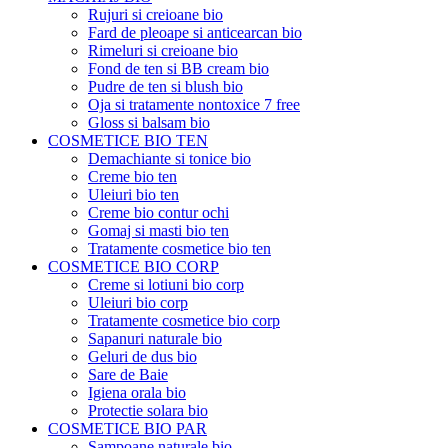
Rujuri si creioane bio
Fard de pleoape si anticearcan bio
Rimeluri si creioane bio
Fond de ten si BB cream bio
Pudre de ten si blush bio
Oja si tratamente nontoxice 7 free
Gloss si balsam bio
COSMETICE BIO TEN
Demachiante si tonice bio
Creme bio ten
Uleiuri bio ten
Creme bio contur ochi
Gomaj si masti bio ten
Tratamente cosmetice bio ten
COSMETICE BIO CORP
Creme si lotiuni bio corp
Uleiuri bio corp
Tratamente cosmetice bio corp
Sapanuri naturale bio
Geluri de dus bio
Sare de Baie
Igiena orala bio
Protectie solara bio
COSMETICE BIO PAR
Sampoane naturale bio