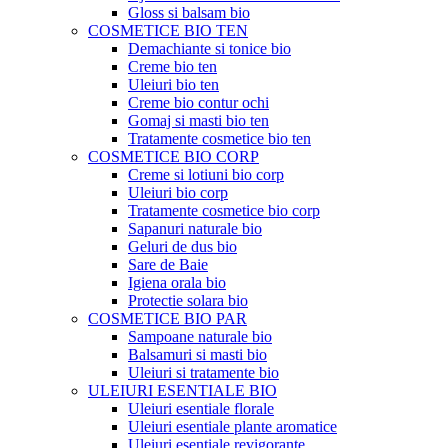
Gloss si balsam bio
COSMETICE BIO TEN
Demachiante si tonice bio
Creme bio ten
Uleiuri bio ten
Creme bio contur ochi
Gomaj si masti bio ten
Tratamente cosmetice bio ten
COSMETICE BIO CORP
Creme si lotiuni bio corp
Uleiuri bio corp
Tratamente cosmetice bio corp
Sapanuri naturale bio
Geluri de dus bio
Sare de Baie
Igiena orala bio
Protectie solara bio
COSMETICE BIO PAR
Sampoane naturale bio
Balsamuri si masti bio
Uleiuri si tratamente bio
ULEIURI ESENTIALE BIO
Uleiuri esentiale florale
Uleiuri esentiale plante aromatice
Uleiuri esentiale revigorante