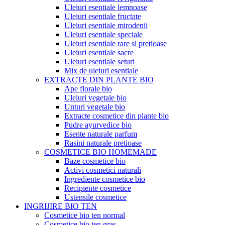
Uleiuri esentiale lemnoase
Uleiuri esentiale fructate
Uleiuri esentiale mirodenii
Uleiuri esentiale speciale
Uleiuri esentiale rare si pretioase
Uleiuri esentiale sacre
Uleiuri esentiale seturi
Mix de uleiuri esentiale
EXTRACTE DIN PLANTE BIO
Ape florale bio
Uleiuri vegetale bio
Unturi vegetale bio
Extracte cosmetice din plante bio
Pudre ayurvedice bio
Esente naturale parfum
Rasini naturale pretioase
COSMETICE BIO HOMEMADE
Baze cosmetice bio
Activi cosmetici naturali
Ingrediente cosmetice bio
Recipiente cosmetice
Ustensile cosmetice
INGRIJIRE BIO TEN
Cosmetice bio ten normal
Cosmetice bio ten gras