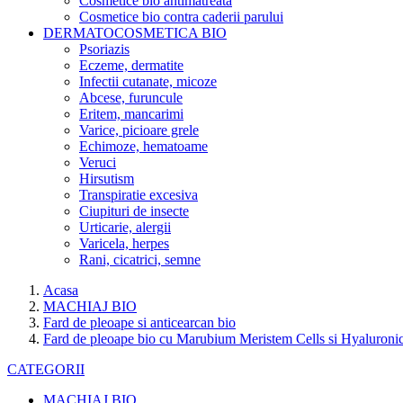
Cosmetice bio antimatreata
Cosmetice bio contra caderii parului
DERMATOCOSMETICA BIO
Psoriazis
Eczeme, dermatite
Infectii cutanate, micoze
Abcese, furuncule
Eritem, mancarimi
Varice, picioare grele
Echimoze, hematoame
Veruci
Hirsutism
Transpiratie excesiva
Ciupituri de insecte
Urticarie, alergii
Varicela, herpes
Rani, cicatrici, semne
Acasa
MACHIAJ BIO
Fard de pleoape si anticearcan bio
Fard de pleoape bio cu Marubium Meristem Cells si Hyaluron
CATEGORII
MACHIAJ BIO