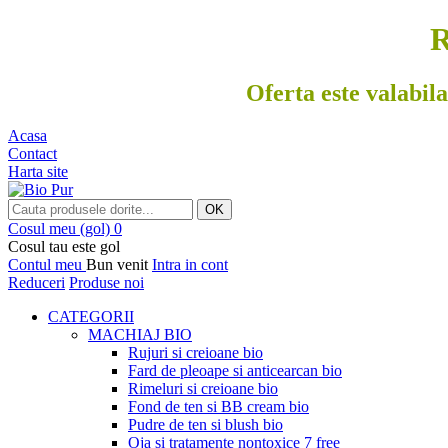
R
Oferta este valabila
Acasa
Contact
Harta site
OK
Cosul meu
(gol)
0
Cosul tau este gol
Contul meu
Bun venit
Intra in cont
Reduceri
Produse noi
CATEGORII
MACHIAJ BIO
Rujuri si creioane bio
Fard de pleoape si anticearcan bio
Rimeluri si creioane bio
Fond de ten si BB cream bio
Pudre de ten si blush bio
Oja si tratamente nontoxice 7 free