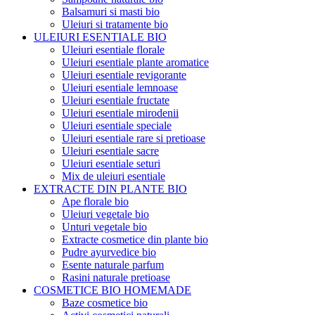
Balsamuri si masti bio
Uleiuri si tratamente bio
ULEIURI ESENTIALE BIO
Uleiuri esentiale florale
Uleiuri esentiale plante aromatice
Uleiuri esentiale revigorante
Uleiuri esentiale lemnoase
Uleiuri esentiale fructate
Uleiuri esentiale mirodenii
Uleiuri esentiale speciale
Uleiuri esentiale rare si pretioase
Uleiuri esentiale sacre
Uleiuri esentiale seturi
Mix de uleiuri esentiale
EXTRACTE DIN PLANTE BIO
Ape florale bio
Uleiuri vegetale bio
Unturi vegetale bio
Extracte cosmetice din plante bio
Pudre ayurvedice bio
Esente naturale parfum
Rasini naturale pretioase
COSMETICE BIO HOMEMADE
Baze cosmetice bio