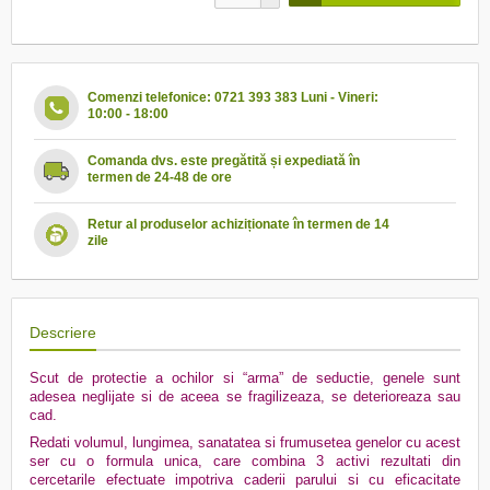
Comenzi telefonice: 0721 393 383 Luni - Vineri:
10:00 - 18:00
Comanda dvs. este pregătită și expediată în
termen de 24-48 de ore
Retur al produselor achiziționate în termen de 14
zile
Descriere
Scut de protectie a ochilor si “arma” de seductie, genele sunt
adesea neglijate si de aceea se fragilizeaza, se deterioreaza sau
cad.
Redati volumul, lungimea, sanatatea si frumusetea genelor cu acest
ser cu o formula unica, care combina 3 activi rezultati din
cercetarile efectuate impotriva caderii parului si cu eficacitate