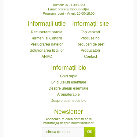
Telefon: 0721 393 383
Email: office[at]biopur[dot]ro
Program: Luni - Vineri: 10:00-18:00
Informații utile
Informații site
Recuperare parola
Top vanzari
Termeni si Conditii
Produse noi
Prelucrarea datelor
Reduceri de pret
Solutionarea litigiilor
Producatori
ANPC
Contact
Informații bio
Ghid rapid
Ghid uleiuri esentiale
Despre uleiuri esentiale
Aromaterapie
Despre cosmetice bio
Newsletter
Aboneaza-te daca doresti sa fii
informat(a) despre noutati/reduceri