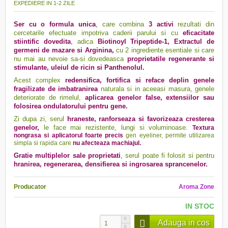
EXPEDIERE IN 1-2 ZILE
Ser cu o
f
ormula unica
,
care combina
3 activi
rezultati din
cercetarile efectuate impotriva caderii parului si cu
eficacitate
stiintific dovedita
,
adica
Biotinoyl Tripeptide-1, Extractul de
germeni de mazare si Arginina,
cu 2 ingrediente esentiale si care
nu mai au nevoie sa-si dovedeasca
proprietatile regenerante si
stimulante, uleiul de ricin si Panthenolul.
Acest complex
redensifica, fortifica si reface deplin genele
fragilizate de imbatranirea
naturala si in aceeasi masura, genele
deteriorate de rimelul,
aplicarea genelor false, extensiilor sau
folosirea ondulatorului pentru gene.
Zi dupa zi, serul
hraneste, ranforseaza si favorizeaza cresterea
genelor,
le face mai rezistente, lungi si voluminoase.
Textura
nongrasa si aplicatorul foarte precis
gen eyeliner, permite utilizarea
simpla si rapida care
nu afecteaza machiajul.
Gratie multiplelor sale proprietati
,
serul poate fi folosit si pentru
hranirea, regenerarea, densifierea si ingrosarea sprancenelor.
Producator
Aroma Zone
IN STOC
Adauga in cos