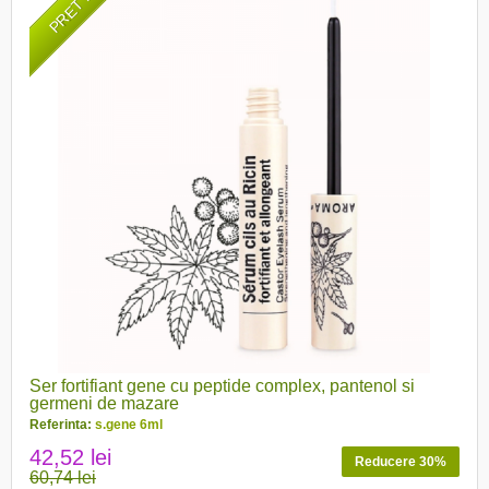
Ser fortifiant gene cu peptide complex, pantenol si
germeni de mazare
Referinta:
s.gene 6ml
42,52 lei
Reducere 30%
60,74 lei