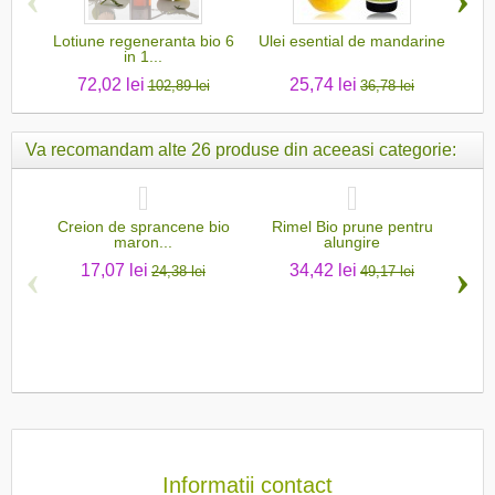
Lotiune regeneranta bio 6
Ulei esential de mandarine
Ri
in 1...
72,02 lei
25,74 lei
102,89 lei
36,78 lei
Va recomandam alte 26 produse din aceeasi categorie:
Creion de sprancene bio
Rimel Bio prune pentru
Cre
maron...
alungire
‹
›
17,07 lei
34,42 lei
24,38 lei
49,17 lei
Informatii contact