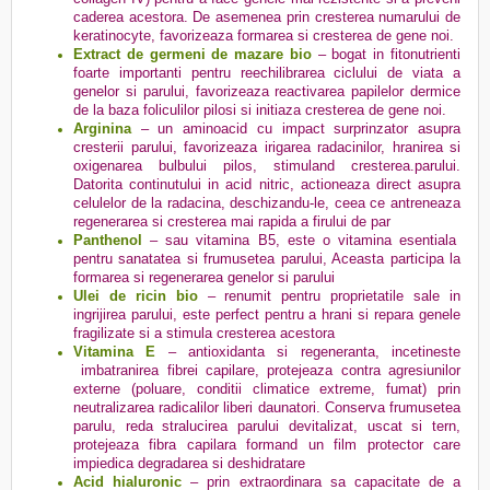
caderea acestora. De asemenea prin cresterea numarului de
keratinocyte, favorizeaza formarea si cresterea de gene noi.
Extract de germeni de mazare bio
– bogat in fitonutrienti
foarte importanti pentru reechilibrarea ciclului de viata a
genelor si parului, favorizeaza reactivarea papilelor dermice
de la baza foliculilor pilosi si initiaza cresterea de gene noi.
Arginina
– un aminoacid cu impact surprinzator asupra
cresterii parului, favorizeaza irigarea radacinilor, hranirea si
oxigenarea bulbului pilos, stimuland cresterea.parului.
Datorita continutului in acid nitric, actioneaza direct asupra
celulelor de la radacina, deschizandu-le, ceea ce antreneaza
regenerarea si cresterea mai rapida a firului de par
Panthenol
– sau vitamina B5, este o vitamina esentiala
pentru sanatatea si frumusetea parului, Aceasta participa la
formarea si regenerarea genelor si parului
Ulei de ricin bio
– renumit pentru proprietatile sale in
ingrijirea parului, este perfect pentru a hrani si repara genele
fragilizate si a stimula cresterea acestora
Vitamina E
– antioxidanta si regeneranta, incetineste
imbatranirea fibrei capilare, protejeaza contra agresiunilor
externe (poluare, conditii climatice extreme, fumat) prin
neutralizarea radicalilor liberi daunatori. Conserva frumusetea
parulu, reda stralucirea parului devitalizat, uscat si tern,
protejeaza fibra capilara formand un film protector care
impiedica degradarea si deshidratare
Acid hialuronic
– prin extraordinara sa capacitate de a