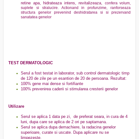
retine apa, hidrateaza intens, revitalizeaza,
confera volum,
suplete si stralucire. Actionand in profunzime, ranforseaza
structura genelor prevenind deshidratarea si si prezervand
sanatatea genelor
TEST DERMATOLOGIC
Serul a fost testat in laborator, sub control dermatologic timp
de 120 de zile pe un esantion de 20 de persoana. Rezultat:
100% gene mai dense si fortifiante
100% prevenirea caderii si stimularea cresterii genelor
Utilizare
Serul se aplica 1 data pe zi,
de preferat seara, in cura de 4
luni, dupa care se aplica de 2 ori pe saptamana.
Serul se aplica dupa demachiere, la radacina genelor
superioare, curate si uscate. Dupa aplicare nu se
limpezeste.