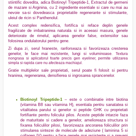
stiintific dovedita, adica Biotinoyl Tripeptide-1, Extractul de germeni
de mazare si Arginina, cu 2 ingrediente esentiale si care nu mai au
nevoie sa-si dovedeasca proprietatile regenerante si stimulante,
uleiul de ricin si Panthenolul.
Acest complex redensifica, fortifica si reface deplin genele
fragilizate de imbatranirea naturala si in aceeasi masura, genele
deteriorate de rimelul, aplicarea genelor false, extensiilor sau
folosirea ondulatorului pentru gene.
Zi dupa zi, serul hraneste, ranforseaza si favorizeaza cresterea
genelor, le face mai rezistente, lungi si voluminoase.
Textura
nongrasa si aplicatorul foarte precis gen eyeliner, permite utilizarea
simpla si rapida care nu afecteaza machiajul.
Gratie multiplelor sale proprietati, serul poate fi folosit si pentru
hranirea, regenerarea, densifierea si ingrosarea sprancenelor.
Biotinoyl Tripeptide-1
– este o combinatie intre biotina
(vitamina B8 sau vitamina H), esentiala pentru sanatatea si
vitalitatea parului si genelor si peptide GHK cu proprietati
fortifiante pentru folicului pilos. Aceste peptide intarzie faza
de maturitate si cadere a genelor, amelioreaza structura si
fixarea foliculilor pilosi, favorizeaza ancorarea foliculilor prin
stimularea sintezei de molecule de adeziune ( laminina 5 si
collagen IV) pentru a face genele mai rezistente si a preveni