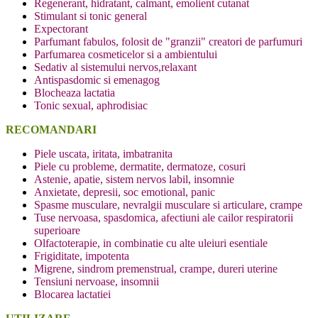
Regenerant, hidratant, calmant, emolient cutanat
Stimulant si tonic general
Expectorant
Parfumant fabulos, folosit de "granzii" creatori de parfumuri
Parfumarea cosmeticelor si a ambientului
Sedativ al sistemului nervos,relaxant
Antispasdomic si emenagog
Blocheaza lactatia
Tonic sexual, aphrodisiac
RECOMANDARI
Piele uscata, iritata, imbatranita
Piele cu probleme, dermatite, dermatoze, cosuri
Astenie, apatie, sistem nervos labil, insomnie
Anxietate, depresii, soc emotional, panic
Spasme musculare, nevralgii musculare si articulare, crampe
Tuse nervoasa, spasdomica, afectiuni ale cailor respiratorii
superioare
Olfactoterapie, in combinatie cu alte uleiuri esentiale
Frigiditate, impotenta
Migrene, sindrom premenstrual, crampe, dureri uterine
Tensiuni nervoase, insomnii
Blocarea lactatiei