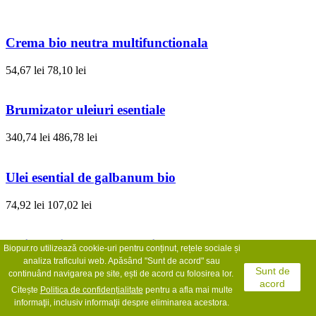
Crema bio neutra multifunctionala
54,67 lei
78,10 lei
Brumizator uleiuri esentiale
340,74 lei
486,78 lei
Ulei esential de galbanum bio
74,92 lei
107,02 lei
Ulei esential absolut de mimoza
Biopur.ro utilizează cookie-uri pentru conținut, rețele sociale și
analiza traficului web. Apăsând "Sunt de acord" sau
Sunt de
98,06 lei
140,08 lei
continuând navigarea pe site, ești de acord cu folosirea lor.
acord
Citește
Politica de confidențialit
ate
pentru a afla mai multe
informaţii, inclusiv informaţii despre eliminarea acestora.
Ulei esential absolut de...