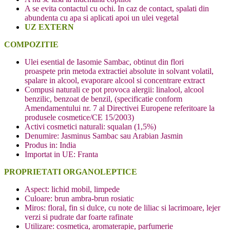
A se evita contactul cu ochi. In caz de contact, spalati din
abundenta cu apa si aplicati apoi un ulei vegetal
UZ EXTERN
COMPOZITIE
Ulei esential de Iasomie Sambac, obtinut din flori
proaspete prin metoda extractiei absolute in solvant volatil,
spalare in alcool, evaporare alcool si concentrare extract
Compusi naturali ce pot provoca alergii: linalool, alcool
benzilic, benzoat de benzil, (specificatie conform
Amendamentului nr. 7 al Directivei Europene referitoare la
produsele cosmetice/CE 15/2003)
Activi cosmetici naturali: squalan (1,5%)
Denumire: Jasminus Sambac sau Arabian Jasmin
Produs in: India
Importat in UE: Franta
PROPRIETATI ORGANOLEPTICE
Aspect: lichid mobil, limpede
Culoare: brun ambra-brun rosiatic
Miros: floral, fin si dulce, cu note de liliac si lacrimoare, lejer
verzi si pudrate dar foarte rafinate
Utilizare: cosmetica, aromaterapie, parfumerie