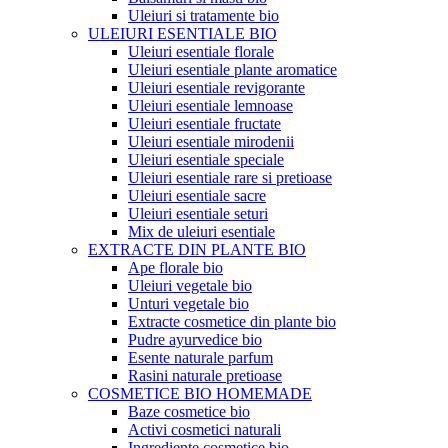
Uleiuri si tratamente bio
ULEIURI ESENTIALE BIO
Uleiuri esentiale florale
Uleiuri esentiale plante aromatice
Uleiuri esentiale revigorante
Uleiuri esentiale lemnoase
Uleiuri esentiale fructate
Uleiuri esentiale mirodenii
Uleiuri esentiale speciale
Uleiuri esentiale rare si pretioase
Uleiuri esentiale sacre
Uleiuri esentiale seturi
Mix de uleiuri esentiale
EXTRACTE DIN PLANTE BIO
Ape florale bio
Uleiuri vegetale bio
Unturi vegetale bio
Extracte cosmetice din plante bio
Pudre ayurvedice bio
Esente naturale parfum
Rasini naturale pretioase
COSMETICE BIO HOMEMADE
Baze cosmetice bio
Activi cosmetici naturali
Ingrediente cosmetice bio