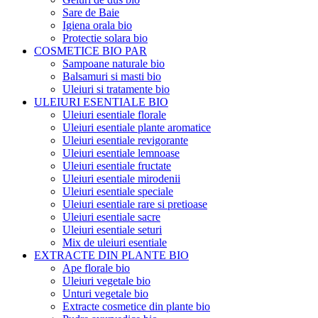
Sare de Baie
Igiena orala bio
Protectie solara bio
COSMETICE BIO PAR
Sampoane naturale bio
Balsamuri si masti bio
Uleiuri si tratamente bio
ULEIURI ESENTIALE BIO
Uleiuri esentiale florale
Uleiuri esentiale plante aromatice
Uleiuri esentiale revigorante
Uleiuri esentiale lemnoase
Uleiuri esentiale fructate
Uleiuri esentiale mirodenii
Uleiuri esentiale speciale
Uleiuri esentiale rare si pretioase
Uleiuri esentiale sacre
Uleiuri esentiale seturi
Mix de uleiuri esentiale
EXTRACTE DIN PLANTE BIO
Ape florale bio
Uleiuri vegetale bio
Unturi vegetale bio
Extracte cosmetice din plante bio