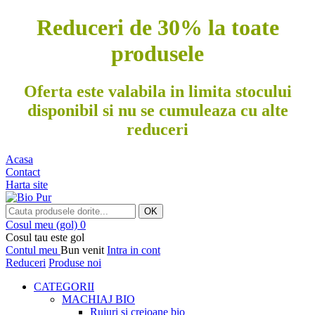
Reduceri de 30% la toate
produsele
Oferta este valabila in limita stocului
disponibil si nu se cumuleaza cu alte
reduceri
Acasa
Contact
Harta site
OK
Cosul meu
(gol)
0
Cosul tau este gol
Contul meu
Bun venit
Intra in cont
Reduceri
Produse noi
CATEGORII
MACHIAJ BIO
Rujuri si creioane bio