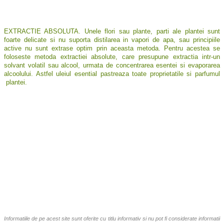
EXTRACTIE ABSOLUTA. Unele flori sau plante, parti ale plantei sunt
foarte delicate si nu suporta distilarea in vapori de apa, sau principiile
active nu sunt extrase optim prin aceasta metoda. Pentru acestea se
foloseste metoda extractiei absolute, care presupune extractia intr-un
solvant volatil sau alcool, urmata de concentrarea esentei si evaporarea
alcoolului. Astfel uleiul esential pastreaza toate proprietatile si parfumul
plantei.
Informatiile de pe acest site sunt oferite cu titlu informativ si nu pot fi considerate informatii