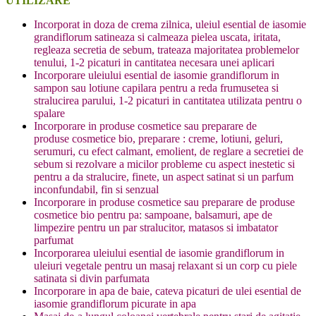
UTILIZARE
Incorporat in doza de crema zilnica, uleiul esential de iasomie
grandiflorum satineaza si calmeaza pielea uscata, iritata,
regleaza secretia de sebum, trateaza majoritatea problemelor
tenului, 1-2 picaturi in cantitatea necesara unei aplicari
Incorporare uleiului esential de iasomie grandiflorum in
sampon sau lotiune capilara pentru a reda frumusetea si
stralucirea parului, 1-2 picaturi in cantitatea utilizata pentru o
spalare
Incorporare in produse cosmetice sau preparare de
produse cosmetice bio, preparare : creme, lotiuni, geluri,
serumuri, cu efect calmant, emolient, de reglare a secretiei de
sebum si rezolvare a micilor probleme cu aspect inestetic si
pentru a da stralucire, finete, un aspect satinat si un parfum
inconfundabil, fin si senzual
Incorporare in produse cosmetice sau preparare de produse
cosmetice bio pentru pa: sampoane, balsamuri, ape de
limpezire pentru un par stralucitor, matasos si imbatator
parfumat
Incorporarea uleiului esential de iasomie grandiflorum in
uleiuri vegetale pentru un masaj relaxant si un corp cu piele
satinata si divin parfumata
Incorporare in apa de baie, cateva picaturi de ulei esential de
iasomie grandiflorum picurate in apa