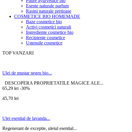
Pudre ayurvedice bio
Esente naturale parfum
Rasini naturale pretioase
COSMETICE BIO HOMEMADE
Baze cosmetice bio
Activi cosmetici naturali
Ingrediente cosmetice bio
Recipiente cosmetice
Ustensile cosmetice
TOP VANZARI
Ulei de mustar negru bio...
DESCOPERA PROPRIETATILE MAGICE ALE...
65,29 lei
-30%
45,70 lei
Ulei esential de lavanda...
Regenerant de exceptie, uleiul esential...