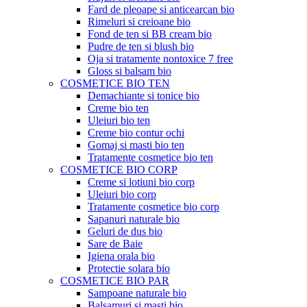
Fard de pleoape si anticearcan bio
Rimeluri si creioane bio
Fond de ten si BB cream bio
Pudre de ten si blush bio
Oja si tratamente nontoxice 7 free
Gloss si balsam bio
COSMETICE BIO TEN
Demachiante si tonice bio
Creme bio ten
Uleiuri bio ten
Creme bio contur ochi
Gomaj si masti bio ten
Tratamente cosmetice bio ten
COSMETICE BIO CORP
Creme si lotiuni bio corp
Uleiuri bio corp
Tratamente cosmetice bio corp
Sapanuri naturale bio
Geluri de dus bio
Sare de Baie
Igiena orala bio
Protectie solara bio
COSMETICE BIO PAR
Sampoane naturale bio
Balsamuri si masti bio