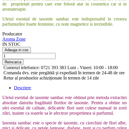
de proprietati pentru care este folosit atat in cosmetica cat si in
aromaterapie.
Uleiul esential de iasomie sambac este indispensabil in crearea
parfumurilor foarte feminine, cu note magnetice si irezistibile.
Producator
Aroma Zone
IN STOC
Adauga in cos
Comenzi telefonice: 0721 393 383 Luni - Vineri: 10:00 - 18:00
Comanda dvs. este pregătită și expediată în termen de 24-48 de ore
Retur al produselor achiziționate în termen de 14 zile
Descriere
Uleiul esential de iasomie sambac este obtinut prin metoda extractiei
absolute datorita fragilitatii florilor de iasomie. Pentru a obtine un
ulei esential de calitate, delicatele flori sunt culese manual in zorii
zilei, inainte ca soarele sa le afecteze prospetimea si parfumul.
Iasomia sambac este o specie de iasomie, cu ciorchini de flori albe,
mici si delicate, cu petale laptoase, diafane, pure si cu parfum celest