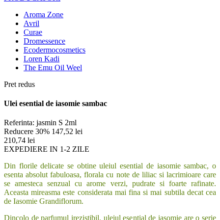
Aroma Zone
Avril
Curae
Dromessence
Ecodermocosmetics
Loren Kadi
The Emu Oil Weel
Pret redus
Ulei esential de iasomie sambac
Referinta:
jasmin S 2ml
Reducere 30%
147,52 lei
210,74 lei
EXPEDIERE IN 1-2 ZILE
Din florile delicate se obtine uleiul esential de iasomie sambac, o
esenta absolut fabuloasa, florala cu note de liliac si lacrimioare care
se amesteca senzual cu arome verzi, pudrate si foarte rafinate.
Aceasta mireasma este considerata mai fina si mai subtila decat cea
de Iasomie Grandiflorum.
Dincolo de parfumul irezistibil, uleiul esential de iasomie are o serie