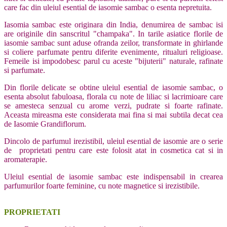
care fac din uleiul esential de iasomie sambac o esenta nepretuita.
Iasomia sambac este originara din India, denumirea de sambac isi
are originile din sanscritul "champaka". In tarile asiatice florile de
iasomie sambac sunt aduse ofranda zeilor, transformate in ghirlande
si coliere parfumate pentru diferite evenimente, ritualuri religioase.
Femeile isi impodobesc parul cu aceste "bijuterii" naturale, rafinate
si parfumate.
Din florile delicate se obtine uleiul esential de iasomie sambac, o
esenta absolut fabuloasa, florala cu note de liliac si lacrimioare care
se amesteca senzual cu arome verzi, pudrate si foarte rafinate.
Aceasta mireasma este considerata mai fina si mai subtila decat cea
de Iasomie Grandiflorum.
Dincolo de parfumul irezistibil, uleiul esential de iasomie are o serie
de proprietati pentru care este folosit atat in cosmetica cat si in
aromaterapie.
Uleiul esential de iasomie sambac este indispensabil in crearea
parfumurilor foarte feminine, cu note magnetice si irezistibile.
PROPRIETATI