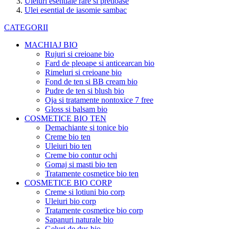
Uleiuri esentiale rare si pretioase
Ulei esential de iasomie sambac
CATEGORII
MACHIAJ BIO
Rujuri si creioane bio
Fard de pleoape si anticearcan bio
Rimeluri si creioane bio
Fond de ten si BB cream bio
Pudre de ten si blush bio
Oja si tratamente nontoxice 7 free
Gloss si balsam bio
COSMETICE BIO TEN
Demachiante si tonice bio
Creme bio ten
Uleiuri bio ten
Creme bio contur ochi
Gomaj si masti bio ten
Tratamente cosmetice bio ten
COSMETICE BIO CORP
Creme si lotiuni bio corp
Uleiuri bio corp
Tratamente cosmetice bio corp
Sapanuri naturale bio
Geluri de dus bio