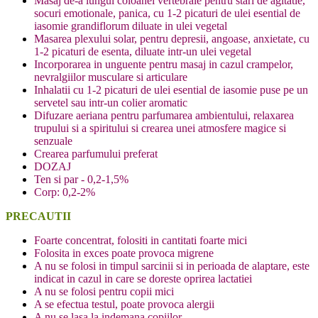
Masaj de-a lungul coloanei vertebrale pentru stari de agitatie,
socuri emotionale, panica, cu 1-2 picaturi de ulei esential de
iasomie grandiflorum diluate in ulei vegetal
Masarea plexului solar, pentru depresii, angoase, anxietate, cu
1-2 picaturi de esenta, diluate intr-un ulei vegetal
Incorporarea in unguente pentru masaj in cazul crampelor,
nevralgiilor musculare si articulare
Inhalatii cu 1-2 picaturi de ulei esential de iasomie puse pe un
servetel sau intr-un colier aromatic
Difuzare aeriana pentru parfumarea ambientului, relaxarea
trupului si a spiritului si crearea unei atmosfere magice si
senzuale
Crearea parfumului preferat
DOZAJ
Ten si par - 0,2-1,5%
Corp: 0,2-2%
PRECAUTII
Foarte concentrat, folositi in cantitati foarte mici
Folosita in exces poate provoca migrene
A nu se folosi in timpul sarcinii si in perioada de alaptare, este
indicat in cazul in care se doreste oprirea lactatiei
A nu se folosi pentru copii mici
A se efectua testul, poate provoca alergii
A nu se lasa la indemana copiilor