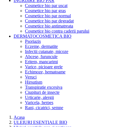
INGRIJIRE BIO PAR
Cosmetice bio par uscat
Cosmetice bio par gras
Cosmetice bio par normal
Cosmetice bio par degradat
Cosmetice bio antimatreata
Cosmetice bio contra caderii parului
DERMATOCOSMETICA BIO
Psoriazis
Eczeme, dermatite
Infectii cutanate, micoze
Abcese, furuncule
Eritem, mancarimi
Varice, picioare grele
Echimoze, hematoame
Veruci
Hirsutism
Transpiratie excesiva
Ciupituri de insecte
Urticarie, alergii
Varicela, herpes
Rani, cicatrici, semne
Acasa
ULEIURI ESENTIALE BIO