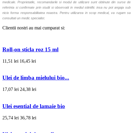
medicale. Proprietatile, recomandarile si modul de utilizare sunt obtinute din surse de
referinta si confirmate prin studii si observatii in mediul stiintific insa nu pot angaja sub
nicio forma responsabilitatea noastra. Pentru utilizarea in scop medical, va rugam sa
consultati un medic specialist.
Clientii nostri au mai cumparat si:
Roll-on sticla roz 15 ml
11,51 lei
16,45 lei
Ulei de limba mielului bio...
17,07 lei
24,38 lei
Ulei esential de lamaie bio
25,74 lei
36,78 lei