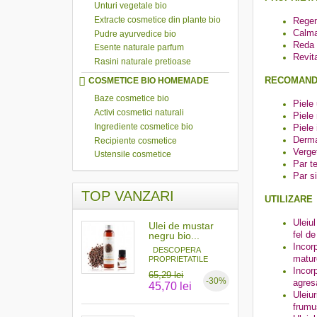
Unturi vegetale bio
Extracte cosmetice din plante bio
Regene
Calman
Pudre ayurvedice bio
Reda e
Esente naturale parfum
Revita
Rasini naturale pretioase
RECOMAND
COSMETICE BIO HOMEMADE
Baze cosmetice bio
Piele 
Activi cosmetici naturali
Piele
Ingrediente cosmetice bio
Piele 
Derma
Recipiente cosmetice
Verget
Ustensile cosmetice
Par te
Par s
TOP VANZARI
UTILIZARE
Uleiu
Ulei de mustar
fel de
negru bio...
Incor
DESCOPERA
mature
PROPRIETATILE
MAGICE ALE...
Incor
65,29 lei
-30%
agresa
45,70 lei
Uleiu
frumus