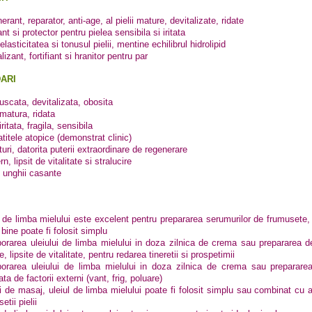
rant, reparator, anti-age, al pielii mature, devitalizate, ridate
t si protector pentru pielea sensibila si iritata
lasticitatea si tonusul pielii, mentine echilibrul hidrolipid
lizant, fortifiant si hranitor pentru par
ARI
uscata, devitalizata, obosita
 matura, ridata
iritata, fragila, sensibila
titele atopice (demonstrat clinic)
uri, datorita puterii extraordinare de regenerare
rn, lipsit de vitalitate si stralucire
i unghii casante
l de limba mielului este excelent pentru prepararea serumurilor de frumusete, i
 bine poate fi folosit simplu
porarea uleiului de limba mielului in doza zilnica de crema sau prepararea d
, lipsite de vitalitate, pentru redarea tineretii si prospetimii
porarea uleiului de limba mielului in doza zilnica de crema sau prepararea
ta de factorii externi (vant, frig, poluare)
ri de masaj, uleiul de limba mielului poate fi folosit simplu sau combinat cu a
etii pielii