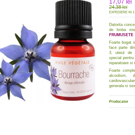
17,07 lei
24,38 lei
EXPEDIERE IN 1-
Datorita conce
de limba mie
FRUMUSETE S
Foarte bogat i
face parte d
3, uleiul de 
special pentru 
reparatoare si 
Foarte comple
alcoolism, di
cardiovascula
generala si se
Producator