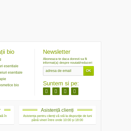
ii bio
Newsletter
Aboneaza-te daca doresti sa fii
d
informat(a) despre noutati/reduceri
ri esentiale
eiuri esentiale
apie
Suntem si pe:
osmetice bio
r
Asistență clienți
tă în
Asistența pentru clienți vă stă la dispoziție de luni
până vineri între orele 10:00 și 18:00