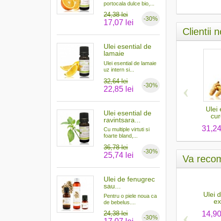
portocala dulce bio,...
24,38 lei
-30%
17,07 lei
Clientii 
Ulei esential de
lamaie
Ulei esential de lamaie
uz intern si...
32,64 lei
‹
-30%
22,85 lei
Ulei 
Ulei esential de
cur
ravintsara...
31,24
Cu multiple virtuti si
foarte bland,...
36,78 lei
-30%
25,74 lei
Va recom
Ulei de fenugrec
sau...
Ulei 
Pentru o piele noua ca
ex
de bebelus....
‹
14,90
24,38 lei
-30%