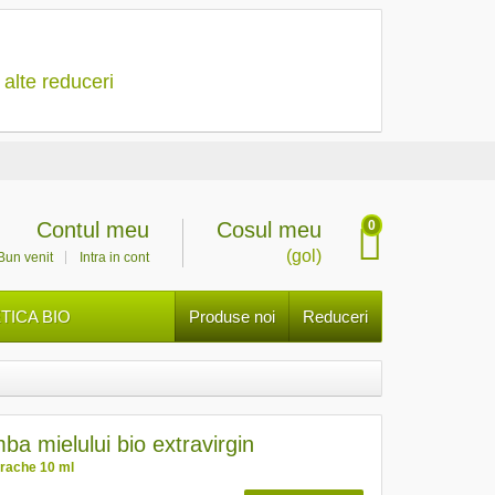
 alte reduceri
0
Contul meu
Cosul meu
(gol)
Bun venit
Intra in cont
ICA BIO
Produse noi
Reduceri
mba mielului bio extravirgin
rache 10 ml