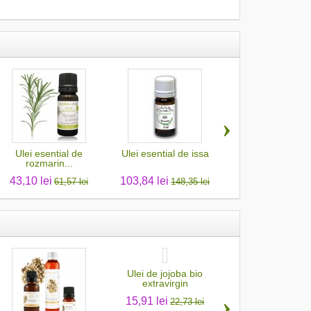
›
Ulei esential de
Ulei esential de issa
Oja non toxica 7 
rozmarin...
Taupe
43,10 lei
103,84 lei
17,07 lei
61,57 lei
148,35 lei
24,38 
Ulei de jojoba bio
Ulei de zmeura 
extravirgin
extravirgin
›
15,91 lei
17,07 lei
22,73 lei
24,38 