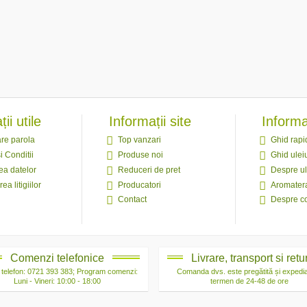
ii utile
Informații site
Informaț
re parola
Top vanzari
Ghid rapi
i Conditii
Produse noi
Ghid uleiu
ea datelor
Reduceri de pret
Despre ul
ea litigiilor
Producatori
Aromater
Contact
Despre c
Comenzi telefonice
Livrare, transport si retu
telefon: 0721 393 383; Program comenzi:
Comanda dvs. este pregătită și expedia
Luni - Vineri: 10:00 - 18:00
termen de 24-48 de ore