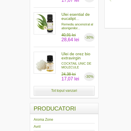
17,07 lei
Ulei esential de
eucalipt...
Remediu ancenstral al
aborigenilor...
40,91 lei
-30%
28,64 lei
Ulei de orez bio
extravirgin
COCKTAIL UNIC DE
MOLECULE
ANTIOXIDANTE...
24,38 lei
-30%
17,07 lei
Tot topul vanzari
PRODUCATORI
Aroma Zone
Avril