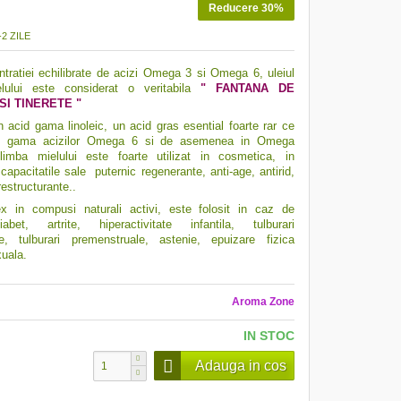
Reducere 30%
2 ZILE
ntratiei echilibrate de acizi Omega 3 si Omega 6, uleiul
lului este considerat o
veritabila
" FANTANA DE
I TINERETE "
n acid gama linoleic, un acid gras esential foarte rar ce
in gama acizilor Omega 6 si de asemenea in Omega
limba mielului este foarte utilizat in cosmetica, in
capacitatile sale puternic regenerante, anti-age, antirid,
restructurante..
x in compusi naturali activi, este folosit in caz de
abet, artrite, hiperactivitate infantila, tulburari
re, tulburari premenstruale, astenie, epuizare fizica
xuala.
Aroma Zone
IN STOC
Adauga in cos