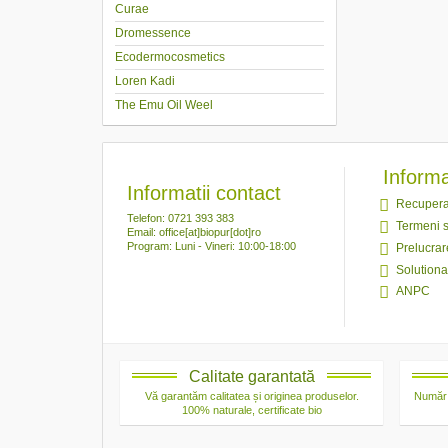
Curae
Dromessence
Ecodermocosmetics
Loren Kadi
The Emu Oil Weel
Informaț
Informatii contact
Recupera
Telefon: 0721 393 383
Termeni s
Email: office[at]biopur[dot]ro
Program: Luni - Vineri: 10:00-18:00
Prelucrar
Solutionar
ANPC
Calitate garantată
Vă garantăm calitatea și originea produselor.
Număr 
100% naturale, certificate bio