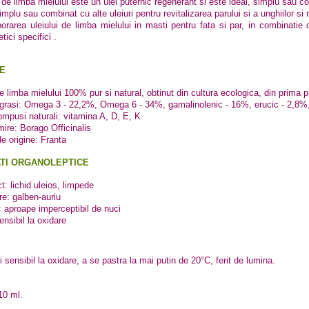
 de limba mielului este un ulei puternic regenerant si este ideal, simplu sau co
implu sau combinat cu alte uleiuri pentru revitalizarea parului si a unghiilor si re
porarea uleiului de limba mielului in masti pentru fata si par, in combinatie c
ici specifici .
E
de limba mielului 100% pur si natural, obtinut din cultura ecologica, din prima
 grasi: Omega 3 - 22,2%, Omega 6 - 34%, gamalinolenic - 16%, erucic - 2,8%, 
compusi naturali: vitamina A, D, E, K
ire: Borago Officinalis
de origine: Franta
TI ORGANOLEPTICE
t: lichid uleios, limpede
re: galben-auriu
: aproape imperceptibil de nuci
ensibil la oxidare
i sensibil la oxidare, a se pastra la mai putin de 20°C, ferit de lumina.
10 ml.