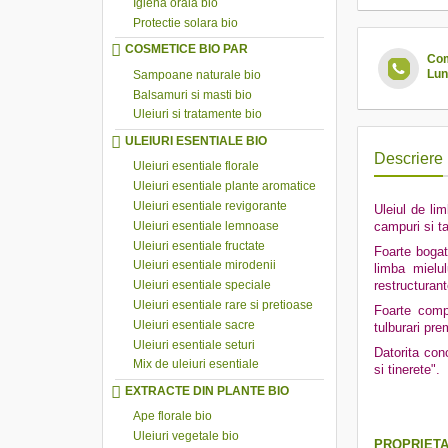
Igiena orala bio
Protectie solara bio
COSMETICE BIO PAR
Com
Lun
Sampoane naturale bio
Balsamuri si masti bio
Uleiuri si tratamente bio
ULEIURI ESENTIALE BIO
Descriere
Uleiuri esentiale florale
Uleiuri esentiale plante aromatice
Uleiuri esentiale revigorante
Uleiul de li
Uleiuri esentiale lemnoase
campuri si ta
Uleiuri esentiale fructate
Foarte bogat
Uleiuri esentiale mirodenii
limba mielul
Uleiuri esentiale speciale
restructuran
Uleiuri esentiale rare si pretioase
Foarte compl
Uleiuri esentiale sacre
tulburari pre
Uleiuri esentiale seturi
Datorita con
Mix de uleiuri esentiale
si tinerete".
EXTRACTE DIN PLANTE BIO
Ape florale bio
Uleiuri vegetale bio
PROPRIETA