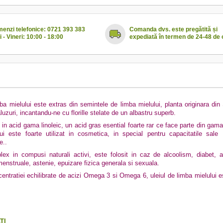
enzi telefonice: 0721 393 383
Comanda dvs. este pregătită și
i - Vineri: 10:00 - 18:00
expediată în termen de 24-48 de 
mba mielului este extras din semintele de limba mielului, planta originara di
luzuri, incantandu-ne cu florille stelate de un albastru superb.
 in acid gama linoleic, un acid gras esential foarte rar ce face parte din g
ui este foarte utilizat in cosmetica, in special pentru capacitatile sale 
te..
ex in compusi naturali activi, este folosit in caz de alcoolism, diabet, artri
menstruale, astenie, epuizare fizica generala si sexuala.
centratiei echilibrate de acizi Omega 3 si Omega 6, uleiul de limba mielului e
TI