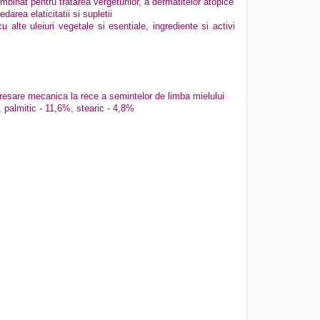
mbinat pentru tratarea vergeturilor, a dermatitelor atopice
darea elaticitatii si supletii
u alte uleiuri vegetale si esentiale, ingrediente si activi
 presare mecanica la rece a semintelor de limba mielului
palmitic - 11,6%, stearic - 4,8%