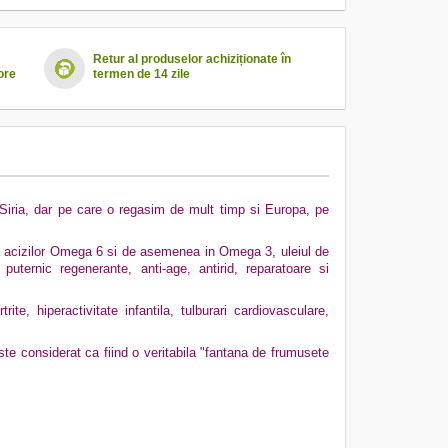
Retur al produselor achiziționate în
ore
termen de 14 zile
n Siria, dar pe care o regasim de mult timp si Europa, pe
ama acizilor Omega 6 si de asemenea in Omega 3, uleiul de
puternic regenerante, anti-age, antirid, reparatoare si
te, hiperactivitate infantila, tulburari cardiovasculare,
ste considerat ca fiind o veritabila "fantana de frumusete