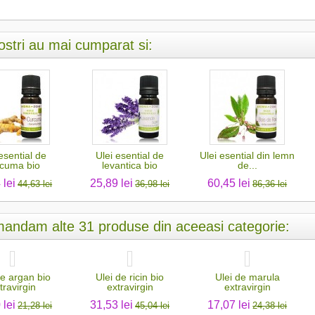
nostri au mai cumparat si:
esential de
Ulei esential de
Ulei esential din lemn
cuma bio
levantica bio
de...
 lei
25,89 lei
60,45 lei
44,63 lei
36,98 lei
86,36 lei
andam alte 31 produse din aceeasi categorie:
de argan bio
Ulei de ricin bio
Ulei de marula
travirgin
extravirgin
extravirgin
 lei
31,53 lei
17,07 lei
21,28 lei
45,04 lei
24,38 lei