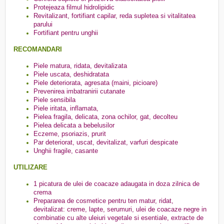
Protejeaza filmul hidrolipidic
Revitalizant, fortifiant capilar, reda supletea si vitalitatea
parului
Fortifiant pentru unghii
RECOMANDARI
Piele matura, ridata, devitalizata
Piele uscata, deshidratata
Piele deteriorata, agresata (maini, picioare)
Prevenirea imbatranirii cutanate
Piele sensibila
Piele iritata, inflamata,
Pielea fragila, delicata, zona ochilor, gat, decolteu
Pielea delicata a bebelusilor
Eczeme, psoriazis, prurit
Par deteriorat, uscat, devitalizat, varfuri despicate
Unghii fragile, casante
UTILIZARE
1 picatura de ulei de coacaze adaugata in doza zilnica de
crema
Prepararea de cosmetice pentru ten matur, ridat,
devitalizat: creme, lapte, serumuri, ulei de coacaze negre in
combinatie cu alte uleiuri vegetale si esentiale, extracte de