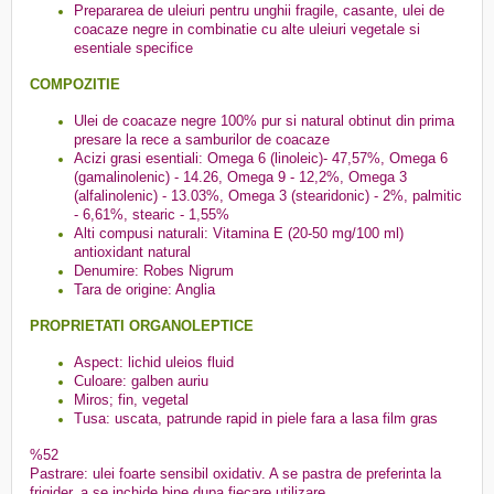
Prepararea de uleiuri pentru unghii fragile, casante, ulei de
coacaze negre in combinatie cu alte uleiuri vegetale si
esentiale specifice
COMPOZITIE
Ulei de coacaze negre 100% pur si natural obtinut din prima
presare la rece a samburilor de coacaze
Acizi grasi esentiali: Omega 6 (linoleic)- 47,57%, Omega 6
(gamalinolenic) - 14.26, Omega 9 - 12,2%, Omega 3
(alfalinolenic) - 13.03%, Omega 3 (stearidonic) - 2%, palmitic
- 6,61%, stearic - 1,55%
Alti compusi naturali: Vitamina E (20-50 mg/100 ml)
antioxidant natural
Denumire: Robes Nigrum
Tara de origine: Anglia
PROPRIETATI ORGANOLEPTICE
Aspect: lichid uleios fluid
Culoare: galben auriu
Miros; fin, vegetal
Tusa: uscata, patrunde rapid in piele fara a lasa film gras
%52
Pastrare: ulei foarte sensibil oxidativ. A se pastra de preferinta la
frigider, a se inchide bine dupa fiecare utilizare.