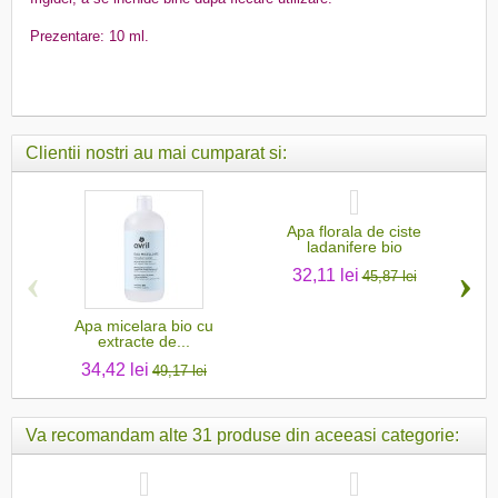
Prezentare: 10 ml.
Clientii nostri au mai cumparat si:
Apa florala de ciste
Ca
ladanifere bio
‹
›
32,11 lei
45,87 lei
Apa micelara bio cu
extracte de...
34,42 lei
49,17 lei
Va recomandam alte 31 produse din aceeasi categorie: