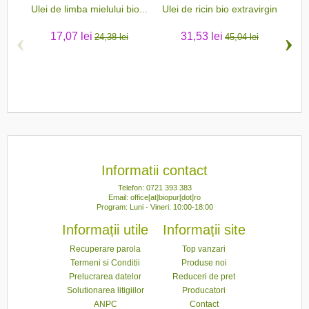
Ulei de limba mielului bio...
Ulei de ricin bio extravirgin
‹
›
17,07 lei
31,53 lei
24,38 lei
45,04 lei
Informatii contact
Telefon: 0721 393 383
Email: office[at]biopur[dot]ro
Program: Luni - Vineri: 10:00-18:00
Informații utile
Informații site
Recuperare parola
Top vanzari
Termeni si Conditii
Produse noi
Prelucrarea datelor
Reduceri de pret
Solutionarea litigiilor
Producatori
ANPC
Contact