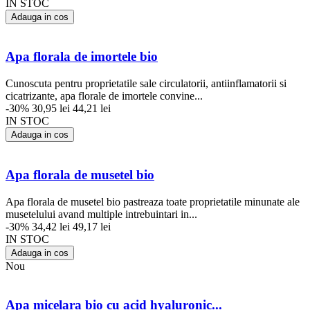
IN STOC
Adauga in cos
Apa florala de imortele bio
Cunoscuta pentru proprietatile sale circulatorii, antiinflamatorii si
cicatrizante, apa florale de imortele convine...
-30%
30,95 lei
44,21 lei
IN STOC
Adauga in cos
Apa florala de musetel bio
Apa florala de musetel bio pastreaza toate proprietatile minunate ale
musetelului avand multiple intrebuintari in...
-30%
34,42 lei
49,17 lei
IN STOC
Adauga in cos
Nou
Apa micelara bio cu acid hyaluronic...