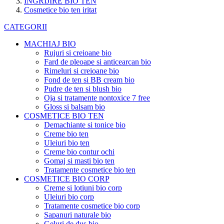
INGRIJIRE BIO TEN
Cosmetice bio ten iritat
CATEGORII
MACHIAJ BIO
Rujuri si creioane bio
Fard de pleoape si anticearcan bio
Rimeluri si creioane bio
Fond de ten si BB cream bio
Pudre de ten si blush bio
Oja si tratamente nontoxice 7 free
Gloss si balsam bio
COSMETICE BIO TEN
Demachiante si tonice bio
Creme bio ten
Uleiuri bio ten
Creme bio contur ochi
Gomaj si masti bio ten
Tratamente cosmetice bio ten
COSMETICE BIO CORP
Creme si lotiuni bio corp
Uleiuri bio corp
Tratamente cosmetice bio corp
Sapanuri naturale bio
Geluri de dus bio