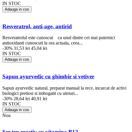
IN STOC
Adauga in cos
Resveratrol, anti-age, antirid
Resveratrolul este cunoscut ca unul dintre cei mai puternici
antioxidanti cunoscuti la ora actuala, ceea...
-30%
31,53 lei
45,04 lei
IN STOC
Adauga in cos
Sapun ayurvedic cu ghimbir si vetiver
Sapun ayurvedic natural, preparat manual la rece, incarcat de activi
biologici pretiosi si imbogatit cu uleiuri...
-30%
28,64 lei
40,91 lei
IN STOC
Adauga in cos
Nou
Ser ten reactiv cu vitamina B12...