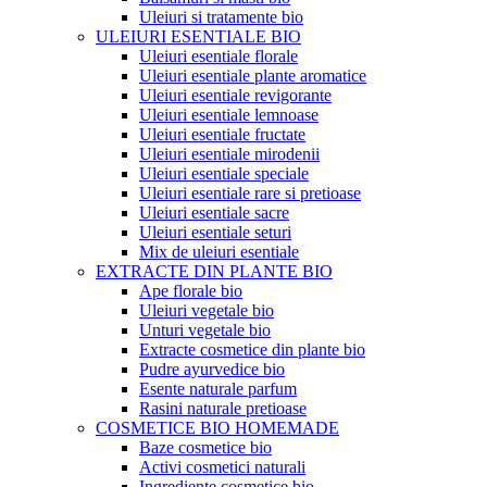
Uleiuri si tratamente bio
ULEIURI ESENTIALE BIO
Uleiuri esentiale florale
Uleiuri esentiale plante aromatice
Uleiuri esentiale revigorante
Uleiuri esentiale lemnoase
Uleiuri esentiale fructate
Uleiuri esentiale mirodenii
Uleiuri esentiale speciale
Uleiuri esentiale rare si pretioase
Uleiuri esentiale sacre
Uleiuri esentiale seturi
Mix de uleiuri esentiale
EXTRACTE DIN PLANTE BIO
Ape florale bio
Uleiuri vegetale bio
Unturi vegetale bio
Extracte cosmetice din plante bio
Pudre ayurvedice bio
Esente naturale parfum
Rasini naturale pretioase
COSMETICE BIO HOMEMADE
Baze cosmetice bio
Activi cosmetici naturali
Ingrediente cosmetice bio