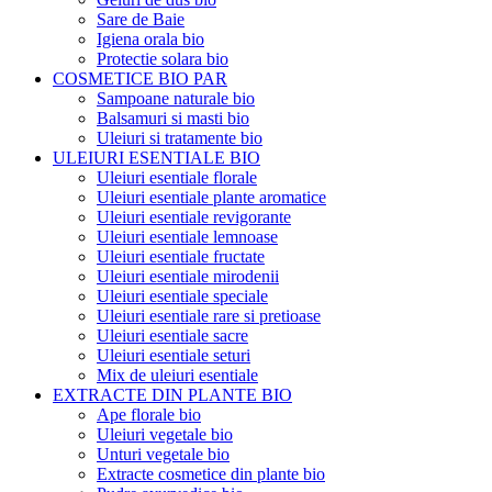
Sare de Baie
Igiena orala bio
Protectie solara bio
COSMETICE BIO PAR
Sampoane naturale bio
Balsamuri si masti bio
Uleiuri si tratamente bio
ULEIURI ESENTIALE BIO
Uleiuri esentiale florale
Uleiuri esentiale plante aromatice
Uleiuri esentiale revigorante
Uleiuri esentiale lemnoase
Uleiuri esentiale fructate
Uleiuri esentiale mirodenii
Uleiuri esentiale speciale
Uleiuri esentiale rare si pretioase
Uleiuri esentiale sacre
Uleiuri esentiale seturi
Mix de uleiuri esentiale
EXTRACTE DIN PLANTE BIO
Ape florale bio
Uleiuri vegetale bio
Unturi vegetale bio
Extracte cosmetice din plante bio