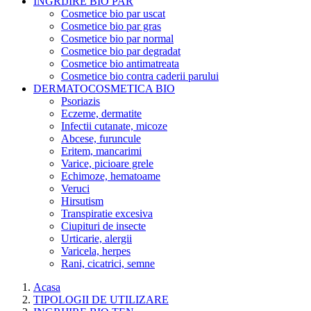
INGRIJIRE BIO PAR
Cosmetice bio par uscat
Cosmetice bio par gras
Cosmetice bio par normal
Cosmetice bio par degradat
Cosmetice bio antimatreata
Cosmetice bio contra caderii parului
DERMATOCOSMETICA BIO
Psoriazis
Eczeme, dermatite
Infectii cutanate, micoze
Abcese, furuncule
Eritem, mancarimi
Varice, picioare grele
Echimoze, hematoame
Veruci
Hirsutism
Transpiratie excesiva
Ciupituri de insecte
Urticarie, alergii
Varicela, herpes
Rani, cicatrici, semne
Acasa
TIPOLOGII DE UTILIZARE