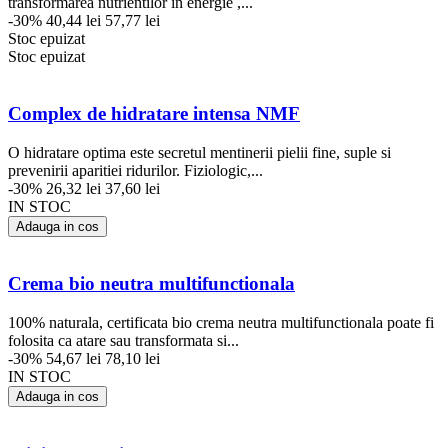
transformarea nutrientilor in energie ,...
-30%
40,44 lei
57,77 lei
Stoc epuizat
Stoc epuizat
Complex de hidratare intensa NMF
O hidratare optima este secretul mentinerii pielii fine, suple si
prevenirii aparitiei ridurilor. Fiziologic,...
-30%
26,32 lei
37,60 lei
IN STOC
Adauga in cos
Crema bio neutra multifunctionala
100% naturala, certificata bio crema neutra multifunctionala poate fi
folosita ca atare sau transformata si...
-30%
54,67 lei
78,10 lei
IN STOC
Adauga in cos