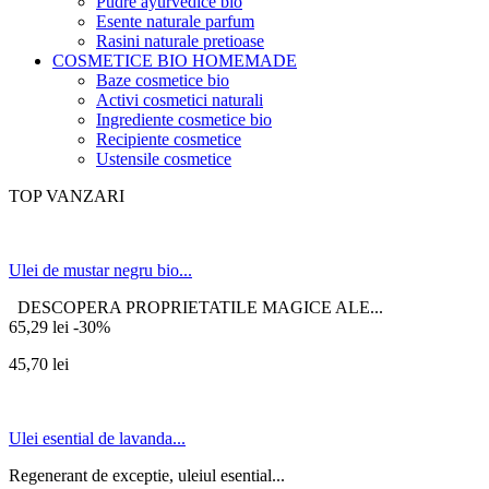
Pudre ayurvedice bio
Esente naturale parfum
Rasini naturale pretioase
COSMETICE BIO HOMEMADE
Baze cosmetice bio
Activi cosmetici naturali
Ingrediente cosmetice bio
Recipiente cosmetice
Ustensile cosmetice
TOP VANZARI
Ulei de mustar negru bio...
DESCOPERA PROPRIETATILE MAGICE ALE...
65,29 lei
-30%
45,70 lei
Ulei esential de lavanda...
Regenerant de exceptie, uleiul esential...