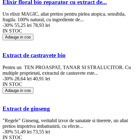
Elixir floral bio reparator cu extract de...
Un elixir MAGIC, aliat pretios pentru pielea atopica, sensibila,
fragila. 100% natural, cu ingrediente de...
-30%
55,25 lei
78,93 lei
IN STOC
Adauga in cos
Extract de castravete bio
Pentru un TEN PROASPAT, TANAR SI STRALUCITOR. Cu
multiple proprietati, extractul de castravete este...
-30%
28,64 lei
40,91 lei
IN STOC
Adauga in cos
Extract de ginseng
"Regele" Ginseng, veritabil izvor de sanatate si tinerete, un aliat
pretios impotriva imbatranirii, cu efecte...
-30%
51,49 lei
73,55 lei
IN STOC