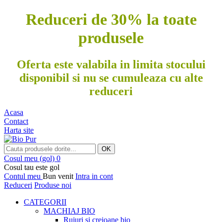
Reduceri de 30% la toate
produsele
Oferta este valabila in limita stocului
disponibil si nu se cumuleaza cu alte
reduceri
Acasa
Contact
Harta site
OK
Cosul meu
(gol)
0
Cosul tau este gol
Contul meu
Bun venit
Intra in cont
Reduceri
Produse noi
CATEGORII
MACHIAJ BIO
Rujuri si creioane bio