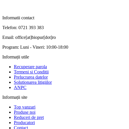
Informatii contact
Telefon: 0721 393 383
Email: office[at]biopur[dot]ro
Program: Luni - Vineri: 10:00-18:00
Informații utile
Recuperare parola
Termeni si Conditii
Prelucrarea datelor
Solutionarea litigiilor
ANPC
Informații site
Top vanzari
Produse noi
Reduceri de pret
Producatori
Contact