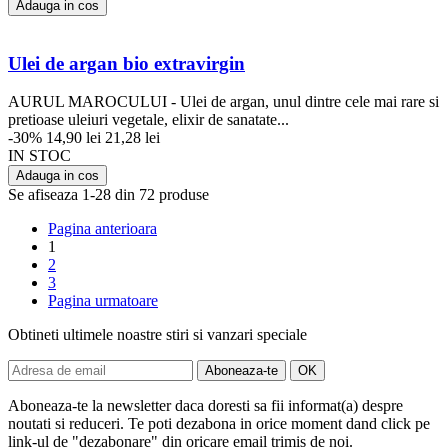
Adauga in cos
Ulei de argan bio extravirgin
AURUL MAROCULUI - Ulei de argan, unul dintre cele mai rare si
pretioase uleiuri vegetale, elixir de sanatate...
-30%
14,90 lei
21,28 lei
IN STOC
Adauga in cos
Se afiseaza 1-28 din 72 produse
Pagina anterioara
1
2
3
Pagina urmatoare
Obtineti ultimele noastre stiri si vanzari speciale
Aboneaza-te la newsletter daca doresti sa fii informat(a) despre
noutati si reduceri. Te poti dezabona in orice moment dand click pe
link-ul de "dezabonare" din oricare email trimis de noi.