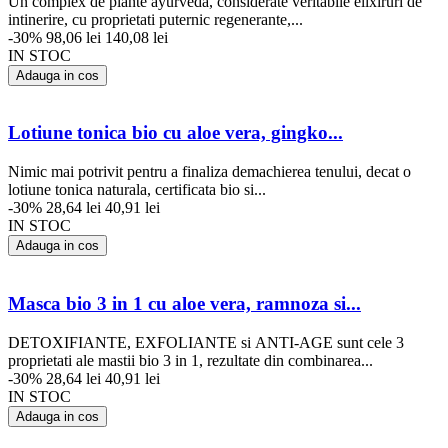
Un complex de plante ayurveda, considerate veritabile elixiruri de
intinerire, cu proprietati puternic regenerante,...
-30%
98,06 lei
140,08 lei
IN STOC
Adauga in cos
Lotiune tonica bio cu aloe vera, gingko...
Nimic mai potrivit pentru a finaliza demachierea tenului, decat o
lotiune tonica naturala, certificata bio si...
-30%
28,64 lei
40,91 lei
IN STOC
Adauga in cos
Masca bio 3 in 1 cu aloe vera, ramnoza si...
DETOXIFIANTE, EXFOLIANTE si ANTI-AGE sunt cele 3
proprietati ale mastii bio 3 in 1, rezultate din combinarea...
-30%
28,64 lei
40,91 lei
IN STOC
Adauga in cos