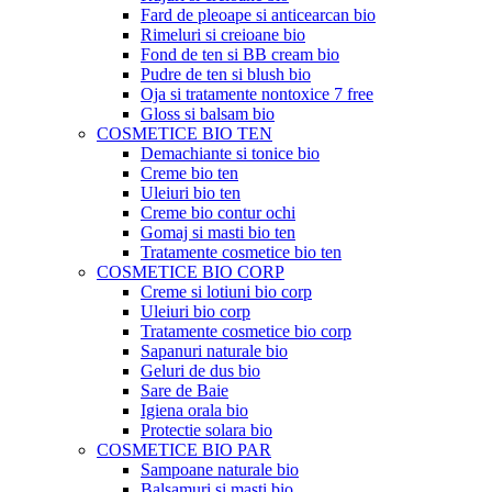
Fard de pleoape si anticearcan bio
Rimeluri si creioane bio
Fond de ten si BB cream bio
Pudre de ten si blush bio
Oja si tratamente nontoxice 7 free
Gloss si balsam bio
COSMETICE BIO TEN
Demachiante si tonice bio
Creme bio ten
Uleiuri bio ten
Creme bio contur ochi
Gomaj si masti bio ten
Tratamente cosmetice bio ten
COSMETICE BIO CORP
Creme si lotiuni bio corp
Uleiuri bio corp
Tratamente cosmetice bio corp
Sapanuri naturale bio
Geluri de dus bio
Sare de Baie
Igiena orala bio
Protectie solara bio
COSMETICE BIO PAR
Sampoane naturale bio
Balsamuri si masti bio