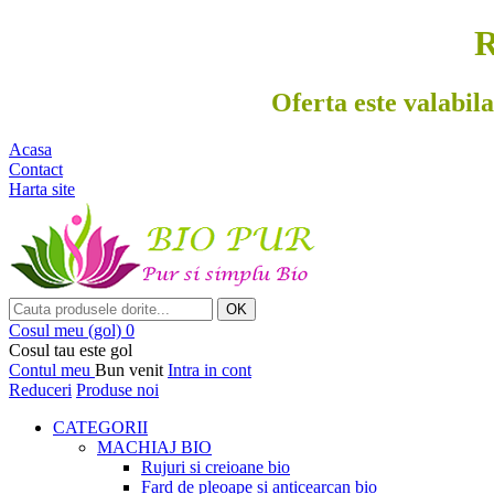
R
Oferta este valabila
Acasa
Contact
Harta site
OK
Cosul meu
(gol)
0
Cosul tau este gol
Contul meu
Bun venit
Intra in cont
Reduceri
Produse noi
CATEGORII
MACHIAJ BIO
Rujuri si creioane bio
Fard de pleoape si anticearcan bio