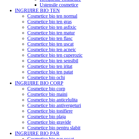
Ustensile cosmetice
INGRIJIRE BIO TEN
Cosmetice bio ten normal
Cosmetice bio ten gras
Cosmetice bio ten asfixic
Cosmetice bio ten matur
Cosmetice bio ten flasc
Cosmetice bio ten uscat
Cosmetice bio ten acneic
Cosmetice bio ten cuperozic
Cosmetice bio ten sensibil
Cosmetice bio ten iritat
Cosmetice bio ten patat
Cosmetice bio ochi
INGRIJIRE BIO CORP
Cosmetice bio corp
Cosmetice bio maini
Cosmetice bio anticelulita
Cosmetice bio antivergeturi
Cosmetice bio tonifiere
Cosmetice bio plaja
Cosmetice bio gravide
Cosmetice bio pentru slabit
INGRIJIRE BIO PAR
Cosmetice bio par uscat