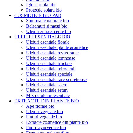
Igiena orala bio
Protectie solara bio
COSMETICE BIO PAR
Sampoane naturale bio
Balsamuri si masti bio
Uleiuri si tratamente bio
ULEIURI ESENTIALE BIO
Uleiuri esentiale florale
Uleiuri esentiale plante aromatice
Uleiuri esentiale revigorante
Uleiuri esentiale lemnoase
Uleiuri esentiale fructate
Uleiuri esentiale mirodenii
Uleiuri esentiale speciale
Uleiuri esentiale rare si pretioase
Uleiuri esentiale sacre
Uleiuri esentiale seturi
Mix de uleiuri esentiale
EXTRACTE DIN PLANTE BIO
Ape florale bio
Uleiuri vegetale bio
Unturi vegetale bio
Extracte cosmetice din plante bio
Pudre ayurvedice bio
Esente naturale parfum