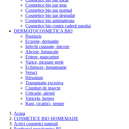
Cosmetice bio par gras
Cosmetice bio par normal
Cosmetice bio par degradat
Cosmetice bio antimatreata
Cosmetice bio contra caderii parului
DERMATOCOSMETICA BIO
Psoriazis
Eczeme, dermatite
Infectii cutanate, micoze
Abcese, furuncule
Eritem, mancarimi
Varice, picioare grele
Echimoze, hematoame
Veruci
Hirsutism
Transpiratie excesiva
Ciupituri de insecte
Urticarie, alergii
Varicela, herpes
Rani, cicatrici, semne
Acasa
COSMETICE BIO HOMEMADE
Activi cosmetici naturali
Panthenol provitamina B5