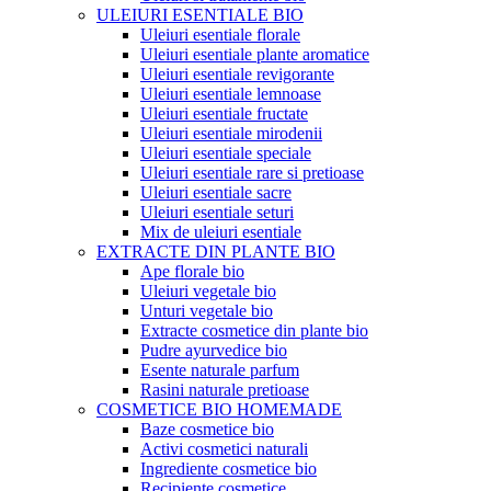
ULEIURI ESENTIALE BIO
Uleiuri esentiale florale
Uleiuri esentiale plante aromatice
Uleiuri esentiale revigorante
Uleiuri esentiale lemnoase
Uleiuri esentiale fructate
Uleiuri esentiale mirodenii
Uleiuri esentiale speciale
Uleiuri esentiale rare si pretioase
Uleiuri esentiale sacre
Uleiuri esentiale seturi
Mix de uleiuri esentiale
EXTRACTE DIN PLANTE BIO
Ape florale bio
Uleiuri vegetale bio
Unturi vegetale bio
Extracte cosmetice din plante bio
Pudre ayurvedice bio
Esente naturale parfum
Rasini naturale pretioase
COSMETICE BIO HOMEMADE
Baze cosmetice bio
Activi cosmetici naturali
Ingrediente cosmetice bio
Recipiente cosmetice