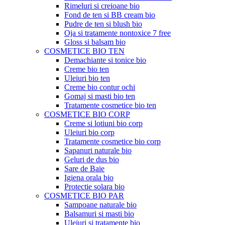
Rimeluri si creioane bio
Fond de ten si BB cream bio
Pudre de ten si blush bio
Oja si tratamente nontoxice 7 free
Gloss si balsam bio
COSMETICE BIO TEN
Demachiante si tonice bio
Creme bio ten
Uleiuri bio ten
Creme bio contur ochi
Gomaj si masti bio ten
Tratamente cosmetice bio ten
COSMETICE BIO CORP
Creme si lotiuni bio corp
Uleiuri bio corp
Tratamente cosmetice bio corp
Sapanuri naturale bio
Geluri de dus bio
Sare de Baie
Igiena orala bio
Protectie solara bio
COSMETICE BIO PAR
Sampoane naturale bio
Balsamuri si masti bio
Uleiuri si tratamente bio