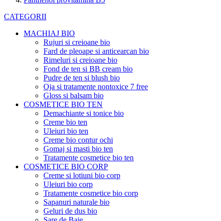
CATEGORII
MACHIAJ BIO
Rujuri si creioane bio
Fard de pleoape si anticearcan bio
Rimeluri si creioane bio
Fond de ten si BB cream bio
Pudre de ten si blush bio
Oja si tratamente nontoxice 7 free
Gloss si balsam bio
COSMETICE BIO TEN
Demachiante si tonice bio
Creme bio ten
Uleiuri bio ten
Creme bio contur ochi
Gomaj si masti bio ten
Tratamente cosmetice bio ten
COSMETICE BIO CORP
Creme si lotiuni bio corp
Uleiuri bio corp
Tratamente cosmetice bio corp
Sapanuri naturale bio
Geluri de dus bio
Sare de Baie