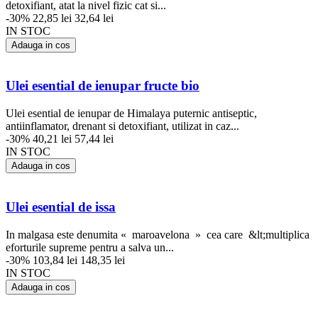
detoxifiant, atat la nivel fizic cat si...
-30%
22,85 lei
32,64 lei
IN STOC
Adauga in cos
Ulei esential de ienupar fructe bio
Ulei esential de ienupar de Himalaya puternic antiseptic,
antiinflamator, drenant si detoxifiant, utilizat in caz...
-30%
40,21 lei
57,44 lei
IN STOC
Adauga in cos
Ulei esential de issa
In malgasa este denumita « maroavelona » cea care &lt;multiplica
eforturile supreme pentru a salva un...
-30%
103,84 lei
148,35 lei
IN STOC
Adauga in cos