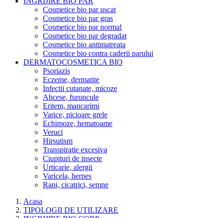
INGRIJIRE BIO PAR
Cosmetice bio par uscat
Cosmetice bio par gras
Cosmetice bio par normal
Cosmetice bio par degradat
Cosmetice bio antimatreata
Cosmetice bio contra caderii parului
DERMATOCOSMETICA BIO
Psoriazis
Eczeme, dermatite
Infectii cutanate, micoze
Abcese, furuncule
Eritem, mancarimi
Varice, picioare grele
Echimoze, hematoame
Veruci
Hirsutism
Transpiratie excesiva
Ciupituri de insecte
Urticarie, alergii
Varicela, herpes
Rani, cicatrici, semne
Acasa
TIPOLOGII DE UTILIZARE