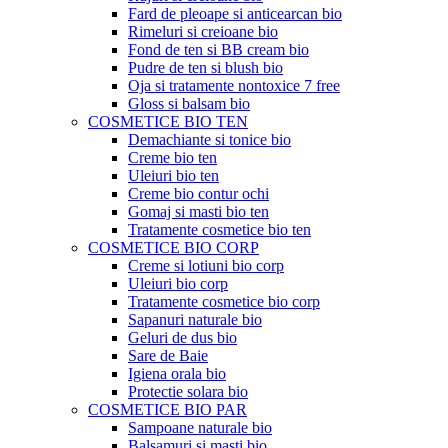
Fard de pleoape si anticearcan bio
Rimeluri si creioane bio
Fond de ten si BB cream bio
Pudre de ten si blush bio
Oja si tratamente nontoxice 7 free
Gloss si balsam bio
COSMETICE BIO TEN
Demachiante si tonice bio
Creme bio ten
Uleiuri bio ten
Creme bio contur ochi
Gomaj si masti bio ten
Tratamente cosmetice bio ten
COSMETICE BIO CORP
Creme si lotiuni bio corp
Uleiuri bio corp
Tratamente cosmetice bio corp
Sapanuri naturale bio
Geluri de dus bio
Sare de Baie
Igiena orala bio
Protectie solara bio
COSMETICE BIO PAR
Sampoane naturale bio
Balsamuri si masti bio