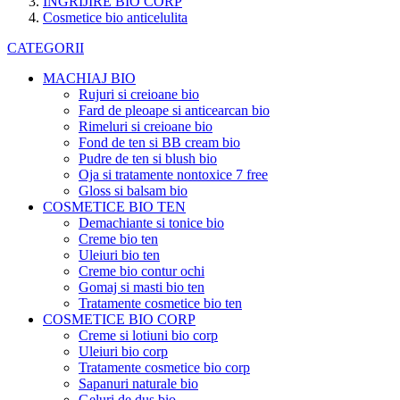
INGRIJIRE BIO CORP
Cosmetice bio anticelulita
CATEGORII
MACHIAJ BIO
Rujuri si creioane bio
Fard de pleoape si anticearcan bio
Rimeluri si creioane bio
Fond de ten si BB cream bio
Pudre de ten si blush bio
Oja si tratamente nontoxice 7 free
Gloss si balsam bio
COSMETICE BIO TEN
Demachiante si tonice bio
Creme bio ten
Uleiuri bio ten
Creme bio contur ochi
Gomaj si masti bio ten
Tratamente cosmetice bio ten
COSMETICE BIO CORP
Creme si lotiuni bio corp
Uleiuri bio corp
Tratamente cosmetice bio corp
Sapanuri naturale bio
Geluri de dus bio