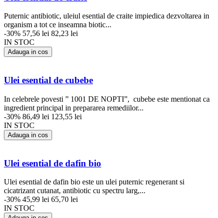
Puternic antibiotic, uleiul esential de craite impiedica dezvoltarea in
organism a tot ce inseamna biotic...
-30%
57,56 lei
82,23 lei
IN STOC
Adauga in cos
Ulei esential de cubebe
In celebrele povesti ” 1001 DE NOPTI”, cubebe este mentionat ca
ingredient principal in prepararea remediilor...
-30%
86,49 lei
123,55 lei
IN STOC
Adauga in cos
Ulei esential de dafin bio
Ulei esential de dafin bio este un ulei puternic regenerant si
cicatrizant cutanat, antibiotic cu spectru larg,...
-30%
45,99 lei
65,70 lei
IN STOC
Adauga in cos