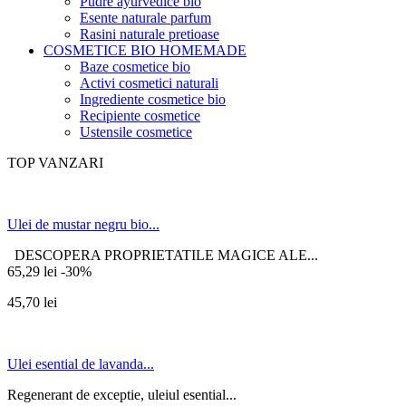
Pudre ayurvedice bio
Esente naturale parfum
Rasini naturale pretioase
COSMETICE BIO HOMEMADE
Baze cosmetice bio
Activi cosmetici naturali
Ingrediente cosmetice bio
Recipiente cosmetice
Ustensile cosmetice
TOP VANZARI
Ulei de mustar negru bio...
DESCOPERA PROPRIETATILE MAGICE ALE...
65,29 lei
-30%
45,70 lei
Ulei esential de lavanda...
Regenerant de exceptie, uleiul esential...