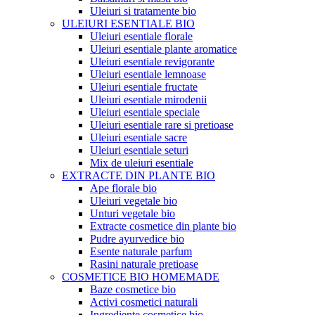
Uleiuri si tratamente bio
ULEIURI ESENTIALE BIO
Uleiuri esentiale florale
Uleiuri esentiale plante aromatice
Uleiuri esentiale revigorante
Uleiuri esentiale lemnoase
Uleiuri esentiale fructate
Uleiuri esentiale mirodenii
Uleiuri esentiale speciale
Uleiuri esentiale rare si pretioase
Uleiuri esentiale sacre
Uleiuri esentiale seturi
Mix de uleiuri esentiale
EXTRACTE DIN PLANTE BIO
Ape florale bio
Uleiuri vegetale bio
Unturi vegetale bio
Extracte cosmetice din plante bio
Pudre ayurvedice bio
Esente naturale parfum
Rasini naturale pretioase
COSMETICE BIO HOMEMADE
Baze cosmetice bio
Activi cosmetici naturali
Ingrediente cosmetice bio