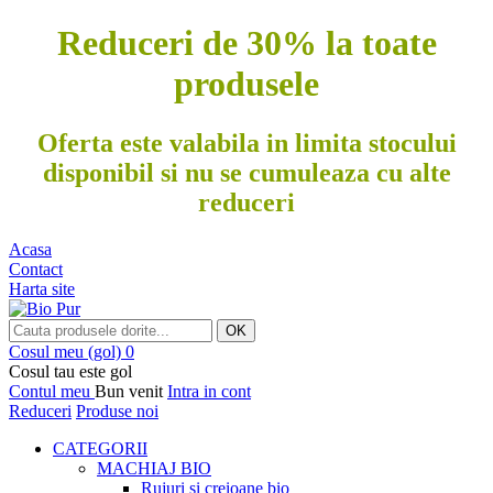
Reduceri de 30% la toate
produsele
Oferta este valabila in limita stocului
disponibil si nu se cumuleaza cu alte
reduceri
Acasa
Contact
Harta site
OK
Cosul meu
(gol)
0
Cosul tau este gol
Contul meu
Bun venit
Intra in cont
Reduceri
Produse noi
CATEGORII
MACHIAJ BIO
Rujuri si creioane bio