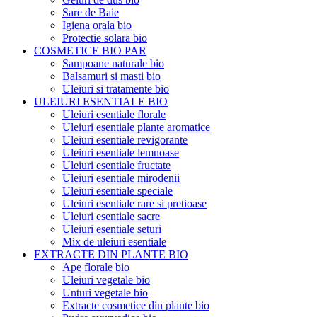
Sare de Baie
Igiena orala bio
Protectie solara bio
COSMETICE BIO PAR
Sampoane naturale bio
Balsamuri si masti bio
Uleiuri si tratamente bio
ULEIURI ESENTIALE BIO
Uleiuri esentiale florale
Uleiuri esentiale plante aromatice
Uleiuri esentiale revigorante
Uleiuri esentiale lemnoase
Uleiuri esentiale fructate
Uleiuri esentiale mirodenii
Uleiuri esentiale speciale
Uleiuri esentiale rare si pretioase
Uleiuri esentiale sacre
Uleiuri esentiale seturi
Mix de uleiuri esentiale
EXTRACTE DIN PLANTE BIO
Ape florale bio
Uleiuri vegetale bio
Unturi vegetale bio
Extracte cosmetice din plante bio