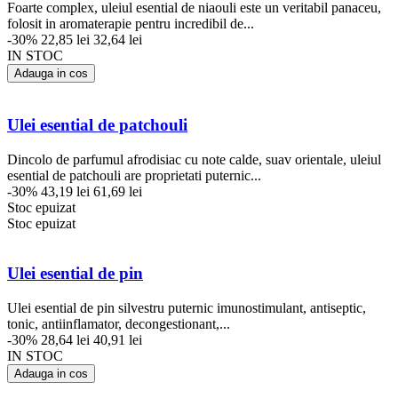
Foarte complex, uleiul esential de niaouli este un veritabil panaceu,
folosit in aromaterapie pentru incredibil de...
-30%
22,85 lei
32,64 lei
IN STOC
Adauga in cos
Ulei esential de patchouli
Dincolo de parfumul afrodisiac cu note calde, suav orientale, uleiul
esential de patchouli are proprietati puternic...
-30%
43,19 lei
61,69 lei
Stoc epuizat
Stoc epuizat
Ulei esential de pin
Ulei esential de pin silvestru puternic imunostimulant, antiseptic,
tonic, antiinflamator, decongestionant,...
-30%
28,64 lei
40,91 lei
IN STOC
Adauga in cos