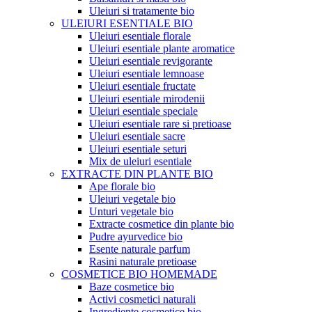
Uleiuri si tratamente bio
ULEIURI ESENTIALE BIO
Uleiuri esentiale florale
Uleiuri esentiale plante aromatice
Uleiuri esentiale revigorante
Uleiuri esentiale lemnoase
Uleiuri esentiale fructate
Uleiuri esentiale mirodenii
Uleiuri esentiale speciale
Uleiuri esentiale rare si pretioase
Uleiuri esentiale sacre
Uleiuri esentiale seturi
Mix de uleiuri esentiale
EXTRACTE DIN PLANTE BIO
Ape florale bio
Uleiuri vegetale bio
Unturi vegetale bio
Extracte cosmetice din plante bio
Pudre ayurvedice bio
Esente naturale parfum
Rasini naturale pretioase
COSMETICE BIO HOMEMADE
Baze cosmetice bio
Activi cosmetici naturali
Ingrediente cosmetice bio