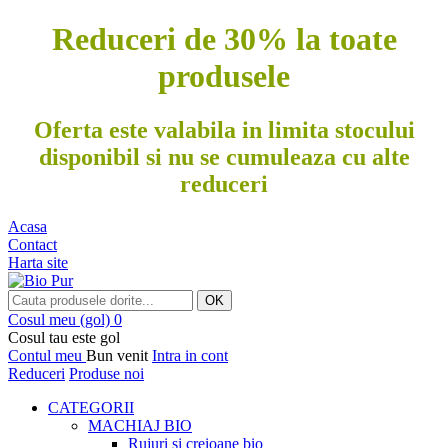
Reduceri de 30% la toate
produsele
Oferta este valabila in limita stocului
disponibil si nu se cumuleaza cu alte
reduceri
Acasa
Contact
Harta site
OK
Cosul meu
(gol)
0
Cosul tau este gol
Contul meu
Bun venit
Intra in cont
Reduceri
Produse noi
CATEGORII
MACHIAJ BIO
Rujuri si creioane bio