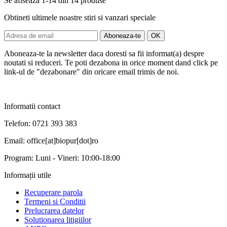
Se afiseaza 1-14 din 14 produse
Obtineti ultimele noastre stiri si vanzari speciale
Aboneaza-te la newsletter daca doresti sa fii informat(a) despre
noutati si reduceri. Te poti dezabona in orice moment dand click pe
link-ul de "dezabonare" din oricare email trimis de noi.
Informatii contact
Telefon: 0721 393 383
Email: office[at]biopur[dot]ro
Program: Luni - Vineri: 10:00-18:00
Informații utile
Recuperare parola
Termeni si Conditii
Prelucrarea datelor
Solutionarea litigiilor