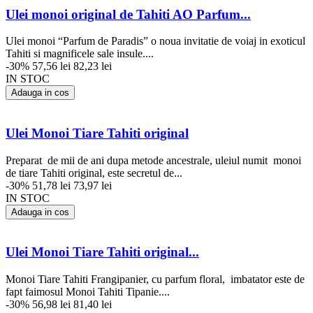
Ulei monoi original de Tahiti AO Parfum...
Ulei monoi “Parfum de Paradis” o noua invitatie de voiaj in exoticul
Tahiti si magnificele sale insule....
-30%
57,56 lei
82,23 lei
IN STOC
Adauga in cos
Ulei Monoi Tiare Tahiti original
Preparat de mii de ani dupa metode ancestrale, uleiul numit monoi
de tiare Tahiti original, este secretul de...
-30%
51,78 lei
73,97 lei
IN STOC
Adauga in cos
Ulei Monoi Tiare Tahiti original...
Monoi Tiare Tahiti Frangipanier, cu parfum floral, imbatator este de
fapt faimosul Monoi Tahiti Tipanie....
-30%
56,98 lei
81,40 lei