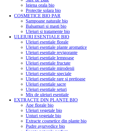
Igiena orala bio
Protectie solara bio
COSMETICE BIO PAR
Sampoane naturale bio
Balsamuri si masti bio
Uleiuri si tratamente bio
ULEIURI ESENTIALE BIO
Uleiuri esentiale florale
Uleiuri esentiale plante aromatice
Uleiuri esentiale revigorante
Uleiuri esentiale lemnoase
Uleiuri esentiale fructate
Uleiuri esentiale mirodenii
Uleiuri esentiale speciale
Uleiuri esentiale rare si pretioase
Uleiuri esentiale sacre
Uleiuri esentiale seturi
Mix de uleiuri esentiale
EXTRACTE DIN PLANTE BIO
Ape florale bio
Uleiuri vegetale bio
Unturi vegetale bio
Extracte cosmetice din plante bio
Pudre ayurvedice bio