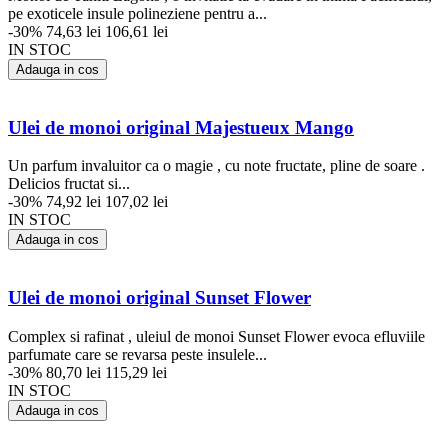
pe exoticele insule polineziene pentru a...
-30%
74,63 lei
106,61 lei
IN STOC
Adauga in cos
Ulei de monoi original Majestueux Mango
Un parfum invaluitor ca o magie , cu note fructate, pline de soare .
Delicios fructat si...
-30%
74,92 lei
107,02 lei
IN STOC
Adauga in cos
Ulei de monoi original Sunset Flower
Complex si rafinat , uleiul de monoi Sunset Flower evoca efluviile
parfumate care se revarsa peste insulele...
-30%
80,70 lei
115,29 lei
IN STOC
Adauga in cos