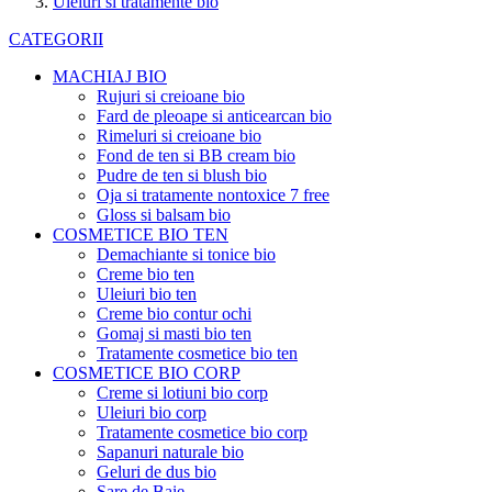
Uleiuri si tratamente bio
CATEGORII
MACHIAJ BIO
Rujuri si creioane bio
Fard de pleoape si anticearcan bio
Rimeluri si creioane bio
Fond de ten si BB cream bio
Pudre de ten si blush bio
Oja si tratamente nontoxice 7 free
Gloss si balsam bio
COSMETICE BIO TEN
Demachiante si tonice bio
Creme bio ten
Uleiuri bio ten
Creme bio contur ochi
Gomaj si masti bio ten
Tratamente cosmetice bio ten
COSMETICE BIO CORP
Creme si lotiuni bio corp
Uleiuri bio corp
Tratamente cosmetice bio corp
Sapanuri naturale bio
Geluri de dus bio
Sare de Baie