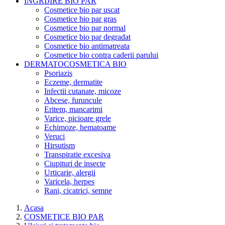
INGRIJIRE BIO PAR
Cosmetice bio par uscat
Cosmetice bio par gras
Cosmetice bio par normal
Cosmetice bio par degradat
Cosmetice bio antimatreata
Cosmetice bio contra caderii parului
DERMATOCOSMETICA BIO
Psoriazis
Eczeme, dermatite
Infectii cutanate, micoze
Abcese, furuncule
Eritem, mancarimi
Varice, picioare grele
Echimoze, hematoame
Veruci
Hirsutism
Transpiratie excesiva
Ciupituri de insecte
Urticarie, alergii
Varicela, herpes
Rani, cicatrici, semne
Acasa
COSMETICE BIO PAR