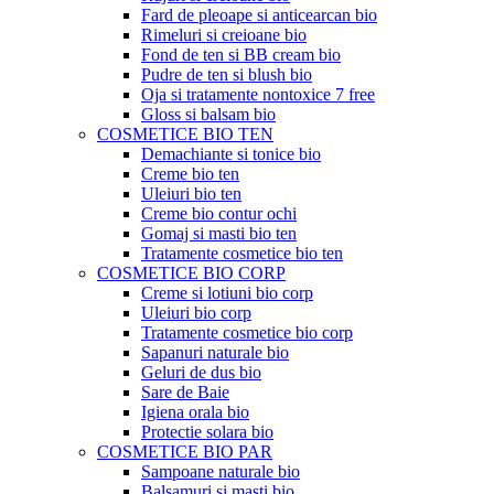
Fard de pleoape si anticearcan bio
Rimeluri si creioane bio
Fond de ten si BB cream bio
Pudre de ten si blush bio
Oja si tratamente nontoxice 7 free
Gloss si balsam bio
COSMETICE BIO TEN
Demachiante si tonice bio
Creme bio ten
Uleiuri bio ten
Creme bio contur ochi
Gomaj si masti bio ten
Tratamente cosmetice bio ten
COSMETICE BIO CORP
Creme si lotiuni bio corp
Uleiuri bio corp
Tratamente cosmetice bio corp
Sapanuri naturale bio
Geluri de dus bio
Sare de Baie
Igiena orala bio
Protectie solara bio
COSMETICE BIO PAR
Sampoane naturale bio
Balsamuri si masti bio