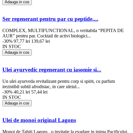
Adauga in cos
Ser regenerant pentru par cu peptide,...
COMPLEX, MULTIFUNCTIONAL, o veritabila “PEPITA DE
AUR” pentru par. Cocktail de activi biologici...
-30%
97,77 lei
139,67 lei
IN STOC
Adauga in cos
Ulei ayurvedic regenerant cu iasomie si...
Un ulei ayurveda revitalizant pentru corp si spirit, cu parfum
irezistibil subtil afrodisiac, in care uleiul...
-30%
40,21 lei
57,44 lei
IN STOC
Adauga in cos
Ulei de monoi original Lagons
Monoi de Tahiti Lagons , o invitatie la evadare in inima Pacificului,