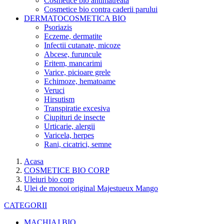
Cosmetice bio antimatreata
Cosmetice bio contra caderii parului
DERMATOCOSMETICA BIO
Psoriazis
Eczeme, dermatite
Infectii cutanate, micoze
Abcese, furuncule
Eritem, mancarimi
Varice, picioare grele
Echimoze, hematoame
Veruci
Hirsutism
Transpiratie excesiva
Ciupituri de insecte
Urticarie, alergii
Varicela, herpes
Rani, cicatrici, semne
Acasa
COSMETICE BIO CORP
Uleiuri bio corp
Ulei de monoi original Majestueux Mango
CATEGORII
MACHIAJ BIO