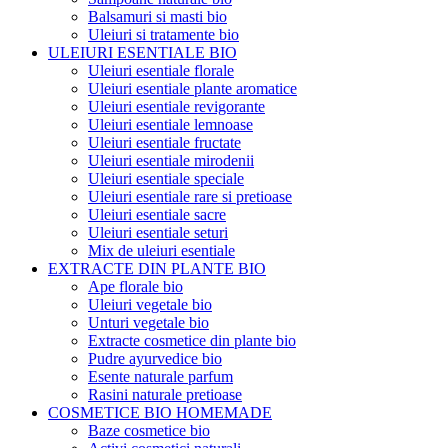
Balsamuri si masti bio
Uleiuri si tratamente bio
ULEIURI ESENTIALE BIO
Uleiuri esentiale florale
Uleiuri esentiale plante aromatice
Uleiuri esentiale revigorante
Uleiuri esentiale lemnoase
Uleiuri esentiale fructate
Uleiuri esentiale mirodenii
Uleiuri esentiale speciale
Uleiuri esentiale rare si pretioase
Uleiuri esentiale sacre
Uleiuri esentiale seturi
Mix de uleiuri esentiale
EXTRACTE DIN PLANTE BIO
Ape florale bio
Uleiuri vegetale bio
Unturi vegetale bio
Extracte cosmetice din plante bio
Pudre ayurvedice bio
Esente naturale parfum
Rasini naturale pretioase
COSMETICE BIO HOMEMADE
Baze cosmetice bio