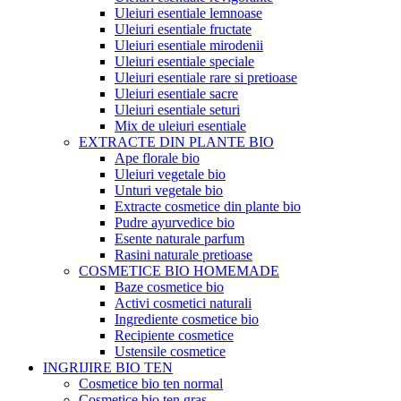
Uleiuri esentiale lemnoase
Uleiuri esentiale fructate
Uleiuri esentiale mirodenii
Uleiuri esentiale speciale
Uleiuri esentiale rare si pretioase
Uleiuri esentiale sacre
Uleiuri esentiale seturi
Mix de uleiuri esentiale
EXTRACTE DIN PLANTE BIO
Ape florale bio
Uleiuri vegetale bio
Unturi vegetale bio
Extracte cosmetice din plante bio
Pudre ayurvedice bio
Esente naturale parfum
Rasini naturale pretioase
COSMETICE BIO HOMEMADE
Baze cosmetice bio
Activi cosmetici naturali
Ingrediente cosmetice bio
Recipiente cosmetice
Ustensile cosmetice
INGRIJIRE BIO TEN
Cosmetice bio ten normal
Cosmetice bio ten gras