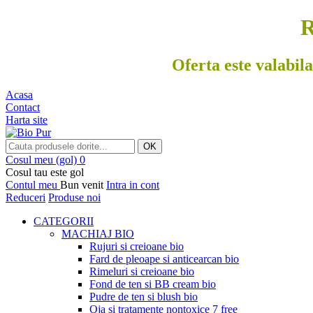
R
Oferta este valabila
Acasa
Contact
Harta site
OK
Cosul meu
(gol)
0
Cosul tau este gol
Contul meu
Bun venit
Intra in cont
Reduceri
Produse noi
CATEGORII
MACHIAJ BIO
Rujuri si creioane bio
Fard de pleoape si anticearcan bio
Rimeluri si creioane bio
Fond de ten si BB cream bio
Pudre de ten si blush bio
Oja si tratamente nontoxice 7 free