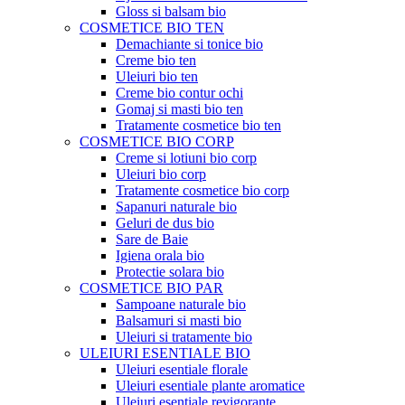
Gloss si balsam bio
COSMETICE BIO TEN
Demachiante si tonice bio
Creme bio ten
Uleiuri bio ten
Creme bio contur ochi
Gomaj si masti bio ten
Tratamente cosmetice bio ten
COSMETICE BIO CORP
Creme si lotiuni bio corp
Uleiuri bio corp
Tratamente cosmetice bio corp
Sapanuri naturale bio
Geluri de dus bio
Sare de Baie
Igiena orala bio
Protectie solara bio
COSMETICE BIO PAR
Sampoane naturale bio
Balsamuri si masti bio
Uleiuri si tratamente bio
ULEIURI ESENTIALE BIO
Uleiuri esentiale florale
Uleiuri esentiale plante aromatice
Uleiuri esentiale revigorante