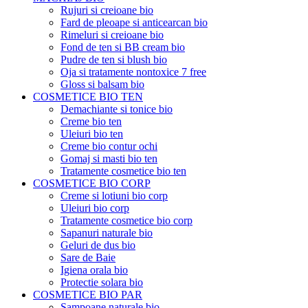
Rujuri si creioane bio
Fard de pleoape si anticearcan bio
Rimeluri si creioane bio
Fond de ten si BB cream bio
Pudre de ten si blush bio
Oja si tratamente nontoxice 7 free
Gloss si balsam bio
COSMETICE BIO TEN
Demachiante si tonice bio
Creme bio ten
Uleiuri bio ten
Creme bio contur ochi
Gomaj si masti bio ten
Tratamente cosmetice bio ten
COSMETICE BIO CORP
Creme si lotiuni bio corp
Uleiuri bio corp
Tratamente cosmetice bio corp
Sapanuri naturale bio
Geluri de dus bio
Sare de Baie
Igiena orala bio
Protectie solara bio
COSMETICE BIO PAR
Sampoane naturale bio