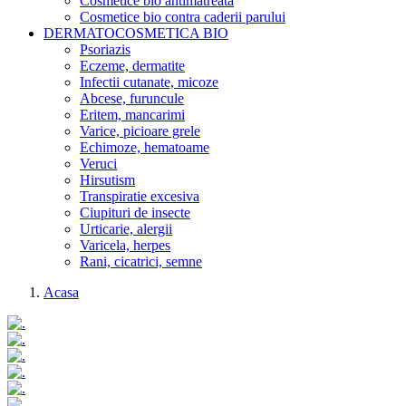
Cosmetice bio antimatreata
Cosmetice bio contra caderii parului
DERMATOCOSMETICA BIO
Psoriazis
Eczeme, dermatite
Infectii cutanate, micoze
Abcese, furuncule
Eritem, mancarimi
Varice, picioare grele
Echimoze, hematoame
Veruci
Hirsutism
Transpiratie excesiva
Ciupituri de insecte
Urticarie, alergii
Varicela, herpes
Rani, cicatrici, semne
Acasa