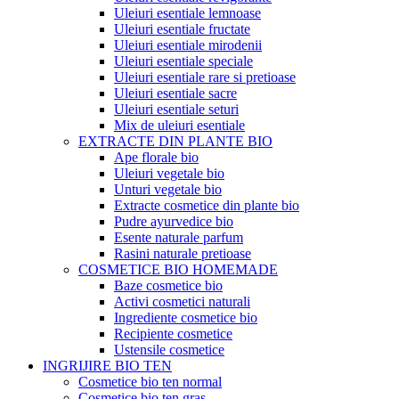
Uleiuri esentiale lemnoase
Uleiuri esentiale fructate
Uleiuri esentiale mirodenii
Uleiuri esentiale speciale
Uleiuri esentiale rare si pretioase
Uleiuri esentiale sacre
Uleiuri esentiale seturi
Mix de uleiuri esentiale
EXTRACTE DIN PLANTE BIO
Ape florale bio
Uleiuri vegetale bio
Unturi vegetale bio
Extracte cosmetice din plante bio
Pudre ayurvedice bio
Esente naturale parfum
Rasini naturale pretioase
COSMETICE BIO HOMEMADE
Baze cosmetice bio
Activi cosmetici naturali
Ingrediente cosmetice bio
Recipiente cosmetice
Ustensile cosmetice
INGRIJIRE BIO TEN
Cosmetice bio ten normal
Cosmetice bio ten gras