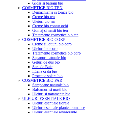
Gloss si balsam bio
COSMETICE BIO TEN
Demachiante si tonice bio
Creme bio ten
Uleiuri bio ten
Creme bio contur ochi
Gomaj si masti bio ten
Tratamente cosmetice bio ten
COSMETICE BIO CORP
Creme si lotiuni bio corp
Uleiuri bio corp
Tratamente cosmetice bio corp
Sapanuri naturale bio
Geluri de dus bio
Sare de Baie
Igiena orala bio
Protectie solara bio
COSMETICE BIO PAR
Sampoane naturale bio
Balsamuri si masti bio
Uleiuri si tratamente bio
ULEIURI ESENTIALE BIO
Uleiuri esentiale florale
Uleiuri esentiale plante aromatice
Uleiuri esentiale revigorante