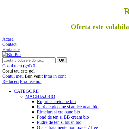
R
Oferta este valabila
Acasa
Contact
Harta site
OK
Cosul meu
(gol)
0
Cosul tau este gol
Contul meu
Bun venit
Intra in cont
Reduceri
Produse noi
CATEGORII
MACHIAJ BIO
Rujuri si creioane bio
Fard de pleoape si anticearcan bio
Rimeluri si creioane bio
Fond de ten si BB cream bio
Pudre de ten si blush bio
Oja si tratamente nontoxice 7 free