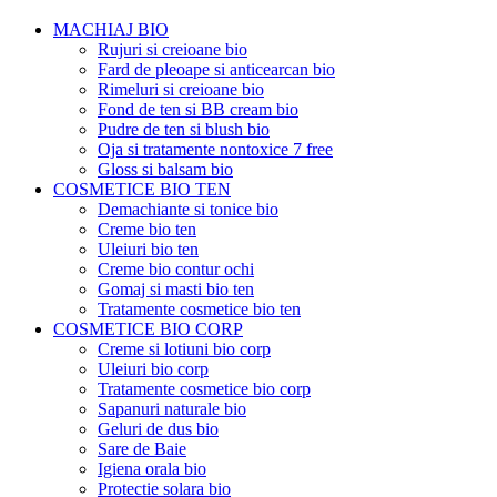
MACHIAJ BIO
Rujuri si creioane bio
Fard de pleoape si anticearcan bio
Rimeluri si creioane bio
Fond de ten si BB cream bio
Pudre de ten si blush bio
Oja si tratamente nontoxice 7 free
Gloss si balsam bio
COSMETICE BIO TEN
Demachiante si tonice bio
Creme bio ten
Uleiuri bio ten
Creme bio contur ochi
Gomaj si masti bio ten
Tratamente cosmetice bio ten
COSMETICE BIO CORP
Creme si lotiuni bio corp
Uleiuri bio corp
Tratamente cosmetice bio corp
Sapanuri naturale bio
Geluri de dus bio
Sare de Baie
Igiena orala bio
Protectie solara bio