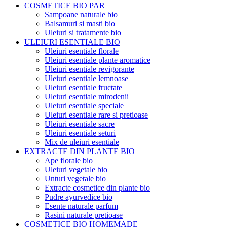
COSMETICE BIO PAR
Sampoane naturale bio
Balsamuri si masti bio
Uleiuri si tratamente bio
ULEIURI ESENTIALE BIO
Uleiuri esentiale florale
Uleiuri esentiale plante aromatice
Uleiuri esentiale revigorante
Uleiuri esentiale lemnoase
Uleiuri esentiale fructate
Uleiuri esentiale mirodenii
Uleiuri esentiale speciale
Uleiuri esentiale rare si pretioase
Uleiuri esentiale sacre
Uleiuri esentiale seturi
Mix de uleiuri esentiale
EXTRACTE DIN PLANTE BIO
Ape florale bio
Uleiuri vegetale bio
Unturi vegetale bio
Extracte cosmetice din plante bio
Pudre ayurvedice bio
Esente naturale parfum
Rasini naturale pretioase
COSMETICE BIO HOMEMADE