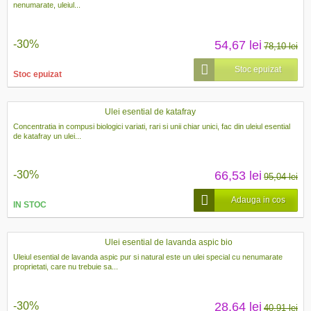
nenumarate, uleiul...
-30%
54,67 lei
78,10 lei
Stoc epuizat
Stoc epuizat
Ulei esential de katafray
Concentratia in compusi biologici variati, rari si unii chiar unici, fac din uleiul esential
de katafray un ulei...
-30%
66,53 lei
95,04 lei
Adauga in cos
IN STOC
Ulei esential de lavanda aspic bio
Uleiul esential de lavanda aspic pur si natural este un ulei special cu nenumarate
proprietati, care nu trebuie sa...
-30%
28,64 lei
40,91 lei