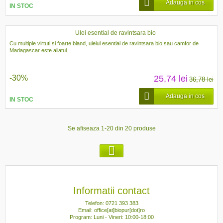
Adauga in cos
IN STOC
Ulei esential de ravintsara bio
Cu multiple virtuti si foarte bland, uleiul esential de ravintsara bio sau camfor de
Madagascar este aliatul...
-30%
25,74 lei
36,78 lei
Adauga in cos
IN STOC
Se afiseaza 1-20 din 20 produse
Informatii contact
Telefon: 0721 393 383
Email: office[at]biopur[dot]ro
Program: Luni - Vineri: 10:00-18:00