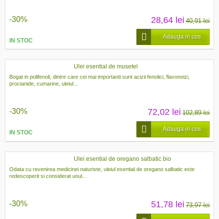
-30%
28,64 lei
40,91 lei
Adauga in cos
IN STOC
Ulei esential de musetel
Bogat in polifenoli, dintre care cei mai importanti sunt acizii fenolici, flavonoizi,
procianide, cumarine, uleiul...
-30%
72,02 lei
102,89 lei
Adauga in cos
IN STOC
Ulei esential de oregano salbatic bio
Odata cu revenirea medicinei naturiste, uleiul esential de oregano salbatic este
redescoperit si considerat unul...
-30%
51,78 lei
73,97 lei