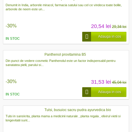
Denumit in India, arborele miracol, farmacia satului sau cel ce vindeca toate bolile,
arborele de neem este un...
-30%
20,54 lei
29,34 lei
Adauga in cos
IN STOC
Panthenol provitamina B5
Din punct de vedere cosmetic Panthenolul este un factor indispensabil pentru
sanatatea pielii, parului si...
-30%
31,53 lei
45,04 lei
Adauga in cos
IN STOC
Tulsi, busuioc sacru pudra ayurvedica bio
Tulsi in sanskrita, planta mama a medicinii naturale , planta regala , elixirul vietii si
longevitatii sunt...