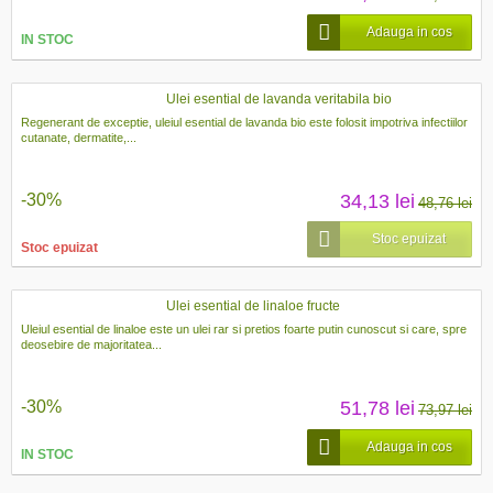
Adauga in cos
IN STOC
Ulei esential de lavanda veritabila bio
Regenerant de exceptie, uleiul esential de lavanda bio este folosit impotriva infectiilor
cutanate, dermatite,...
-30%
34,13 lei
48,76 lei
Stoc epuizat
Stoc epuizat
Ulei esential de linaloe fructe
Uleiul esential de linaloe este un ulei rar si pretios foarte putin cunoscut si care, spre
deosebire de majoritatea...
-30%
51,78 lei
73,97 lei
Adauga in cos
IN STOC