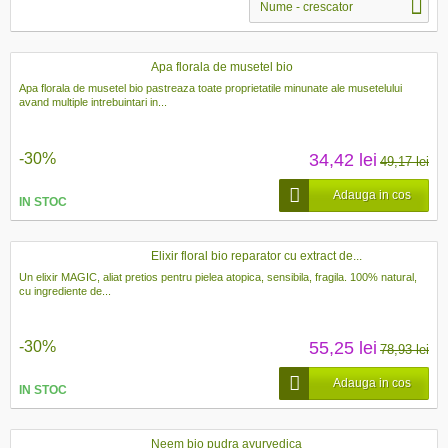
Nume - crescator
Apa florala de musetel bio
Apa florala de musetel bio pastreaza toate proprietatile minunate ale musetelului
avand multiple intrebuintari in...
-30%
34,42 lei
49,17 lei
Adauga in cos
IN STOC
Elixir floral bio reparator cu extract de...
Un elixir MAGIC, aliat pretios pentru pielea atopica, sensibila, fragila. 100% natural,
cu ingrediente de...
-30%
55,25 lei
78,93 lei
Adauga in cos
IN STOC
Neem bio pudra ayurvedica