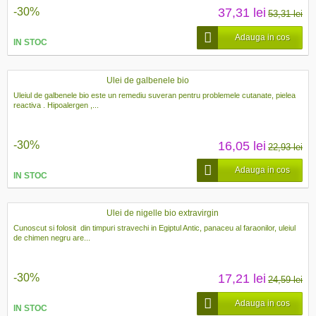
-30%
37,31 lei
53,31 lei
Adauga in cos
IN STOC
Ulei de galbenele bio
Uleiul de galbenele bio este un remediu suveran pentru problemele cutanate, pielea
reactiva . Hipoalergen ,...
-30%
16,05 lei
22,93 lei
Adauga in cos
IN STOC
Ulei de nigelle bio extravirgin
Cunoscut si folosit din timpuri stravechi in Egiptul Antic, panaceu al faraonilor, uleiul
de chimen negru are...
-30%
17,21 lei
24,59 lei
Adauga in cos
IN STOC