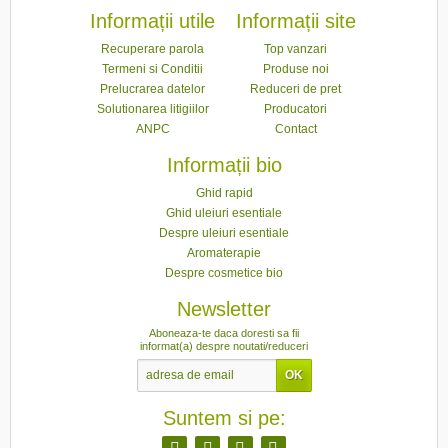
Informații utile
Informații site
Recuperare parola
Top vanzari
Termeni si Conditii
Produse noi
Prelucrarea datelor
Reduceri de pret
Solutionarea litigiilor
Producatori
ANPC
Contact
Informații bio
Ghid rapid
Ghid uleiuri esentiale
Despre uleiuri esentiale
Aromaterapie
Despre cosmetice bio
Newsletter
Aboneaza-te daca doresti sa fii
informat(a) despre noutati/reduceri
Suntem si pe: