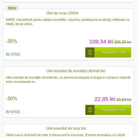
NOU
Ulei de ovaz 100ml
NIMIC mai potrivit pentru pielea sensibila, reactiva, predispusa la alergii, inflamare si
iritatii, decat uleiul...
-30%
109,34 lei
156,20 lei
Adauga in cos
IN STOC
Ulei esential de eucalipt citronat bio
Ulei esential de eucalipt citronat bio, cu aroma proaspata si bogat in compusi naturali
este recomandat in...
-30%
22,85 lei
32,64 lei
Adauga in cos
IN STOC
Ulei esential de isop bio
Uleiul sacru al iertarii de sine si intoarcerii la inocenta. Esenta aromatica cu virtuti