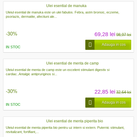
Ulei esential de manuka
Uleiul esential de manuka este un ulei fabulos. Febra, astm bronsic, eczeme,
psoriazis, dermatite, afectiuni ale...
-30%
69,28 lei
98,97 lei
Adauga in cos
IN STOC
Ulei esential de menta de camp
Uleiul esential de menta de camp este un excelent stimulant digestiv si
cardiac..Antalgic antipruriginos si...
-30%
22,85 lei
32,64 lei
Adauga in cos
IN STOC
Ulei esential de menta piperita bio
Uleiul esential de menta piperita bio pentru uz intern si extern. Puternic stimulant,
revitalizant, fortifiant,...