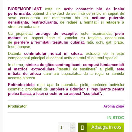
BIOREMODELANT
este un
activ cosmetic bio de inalta
performanta
,
obtinut din extract de seminte de in bio în suport de
seva concentrata de mesteacan bio cu
actiune puternic
densifianta, restructuranta,
de redare a fermitatii si refacere a
structurii cutanate.
Cu proprietati
anti-age de exceptie
,
este recomandat
pielii
mature
cu aspect flasc si zonelor cu tendinta accentuata
de
pierdere a fermitatii tesutului cutanat,
fata, ochi, gat, brate,
fese, coapse
Datorita
continutului ridicat in xiloza,
extractul de in este
componentul principal al acestui activ cu totul si cu totul special.
In derma,
sinteza de glicosaminoglicani, compusi fundamentali
ai matricei extracelulare
"tesutul de sustinere" al pielii,
este
initiata de xiloza
care are capacitatea de a regla si stimula
aceasta sinteza
Poliholozidele
retin apa la suprafata pielii, conferind activului
cosmetic proprietati de
umplere a ridurilor si repulpante pentru
pielea flasca, a fetei si ochilor cu aspect "scofalcit
".
Producator
Aroma Zone
IN STOC
Adauga in cos