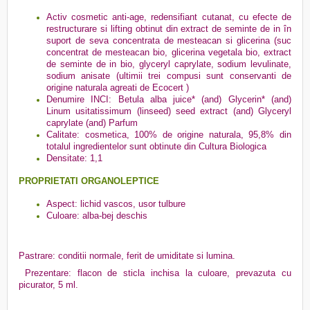
Activ cosmetic anti-age, redensifiant cutanat, cu efecte de
restructurare si lifting obtinut din extract de seminte de in în
suport de seva concentrata de mesteacan si glicerina (suc
concentrat de mesteacan bio, glicerina vegetala bio, extract
de seminte de in bio, glyceryl caprylate, sodium levulinate,
sodium anisate (ultimii trei compusi sunt conservanti de
origine naturala agreati de Ecocert )
Denumire INCI: Betula alba juice* (and) Glycerin* (and)
Linum usitatissimum (linseed) seed extract (and) Glyceryl
caprylate (and) Parfum
Calitate: cosmetica, 100% de origine naturala, 95,8% din
totalul ingredientelor sunt obtinute din Cultura Biologica
Densitate: 1,1
PROPRIETATI ORGANOLEPTICE
Aspect: lichid vascos, usor tulbure
Culoare: alba-bej deschis
Pastrare: conditii normale, ferit de umiditate si lumina.
Prezentare: flacon de sticla inchisa la culoare, prevazuta cu
picurator, 5 ml.