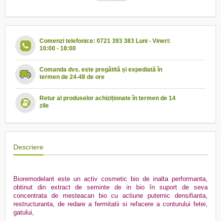
Comenzi telefonice: 0721 393 383 Luni - Vineri:
10:00 - 18:00
Comanda dvs. este pregătită și expediată în
termen de 24-48 de ore
Retur al produselor achiziționate în termen de 14
zile
Descriere
Bioremodelant este un activ cosmetic bio de inalta performanta,
obtinut din extract de seminte de in bio în suport de seva
concentrata de mesteacan bio cu actiune puternic densifianta,
restructuranta, de redare a fermitatii si refacere a conturului fetei,
gatului,