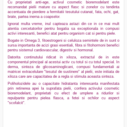
Cu proprietati anti-age, activul cosmetic bioremodelant este
recomandat pielii mature cu aspect flasc si zonelor cu tendinta
accentuata de pierdere a fermitatii tesutului cutanat, fata, ochi, gat,
brate, partea inerna a coapselor.
Ignorat multa vreme, inul capteaza astazi din ce in ce mai mult
atentia cercetatorilor pentru bogatia sa exceptionala in compusi
activi interesanti, benefici atat pentru organism cat si pentru piele.
Bogate in Omega 3, fitoestrogeni si celuloza semintele de in sunt o
sursa importanta de acizi grasi esentiali, fibra si fitohormoni benefici
pentru sistemul cardiovascular, digestiv si hormonal.
Datorita continutului ridicat in xiloza, extractul de in este
componentul principal al acestui activ cu totul si cu totul special. In
derma, sinteza de glicosaminoglicani, compusi fundamentali ai
matricei extracelulare "tesutul de sustinere" al pielii, este initiata de
xiloza care are capacitatea de a regla si stimula aceasta sinteza.
Poliholozidele au o capacitate hidratanta interesanta manifestata
prin retinerea apei la suprafata pielii, confera activului cosmetic
bioremodelant, proprietati cu efect de umplere a ridurilor si
repulpante pentru pielea flasca, a fetei si ochilor cu aspect
"scofalcit".