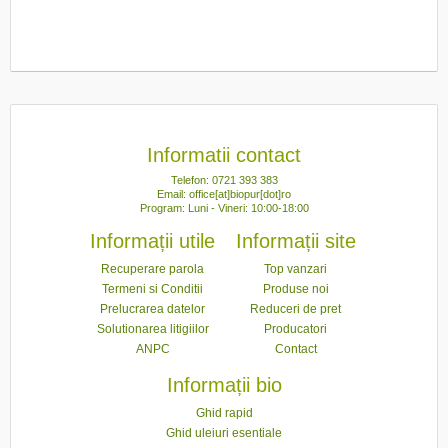
Informatii contact
Telefon: 0721 393 383
Email: office[at]biopur[dot]ro
Program: Luni - Vineri: 10:00-18:00
Informații utile
Informații site
Recuperare parola
Top vanzari
Termeni si Conditii
Produse noi
Prelucrarea datelor
Reduceri de pret
Solutionarea litigiilor
Producatori
ANPC
Contact
Informații bio
Ghid rapid
Ghid uleiuri esentiale