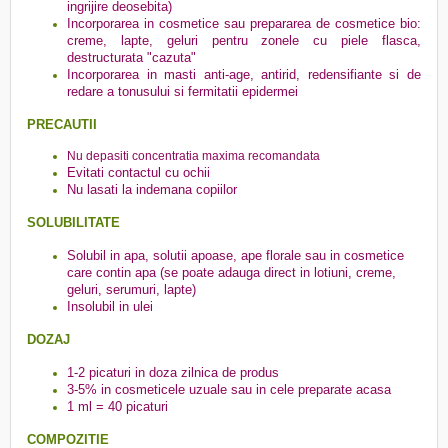
ingrijire deosebita)
Incorporarea in cosmetice sau prepararea de cosmetice bio:
creme, lapte, geluri pentru zonele cu piele flasca,
destructurata "cazuta"
Incorporarea in masti anti-age, antirid, redensifiante si de
redare a tonusului si fermitatii epidermei
PRECAUTII
Nu depasiti concentratia maxima recomandata
Evitati contactul cu ochii
Nu lasati la indemana copiilor
SOLUBILITATE
Solubil in apa, solutii apoase, ape florale sau in cosmetice
care contin apa (se poate adauga direct in lotiuni, creme,
geluri, serumuri, lapte)
Insolubil in ulei
DOZAJ
1-2 picaturi in doza zilnica de produs
3-5% in cosmeticele uzuale sau in cele preparate acasa
1 ml = 40 picaturi
COMPOZITIE