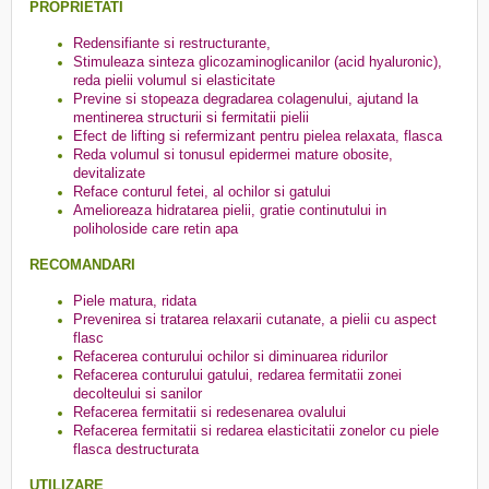
PROPRIETATI
Redensifiante si restructurante,
Stimuleaza sinteza glicozaminoglicanilor (acid hyaluronic),
reda pielii volumul si elasticitate
Previne si stopeaza degradarea colagenului, ajutand la
mentinerea structurii si fermitatii pielii
Efect de lifting si refermizant pentru pielea relaxata, flasca
Reda volumul si tonusul epidermei mature obosite,
devitalizate
Reface conturul fetei, al ochilor si gatului
Amelioreaza hidratarea pielii, gratie continutului in
poliholoside care retin apa
RECOMANDARI
Piele matura, ridata
Prevenirea si tratarea relaxarii cutanate, a pielii cu aspect
flasc
Refacerea conturului ochilor si diminuarea ridurilor
Refacerea conturului gatului, redarea fermitatii zonei
decolteului si sanilor
Refacerea fermitatii si redesenarea ovalului
Refacerea fermitatii si redarea elasticitatii zonelor cu piele
flasca destructurata
UTILIZARE