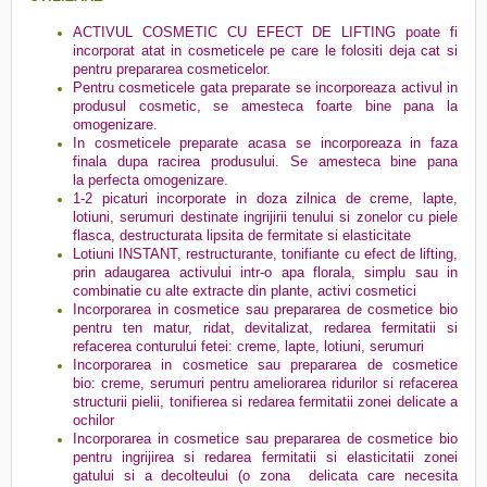
ACTIVUL COSMETIC CU EFECT DE LIFTING poate fi
incorporat atat in cosmeticele pe care le folositi deja cat si
pentru prepararea cosmeticelor.
Pentru cosmeticele gata preparate se incorporeaza activul in
produsul cosmetic, se amesteca foarte bine pana la
omogenizare.
In cosmeticele preparate acasa se incorporeaza in faza
finala dupa racirea produsului. Se amesteca bine pana
la perfecta omogenizare.
1-2 picaturi incorporate in doza zilnica de creme, lapte,
lotiuni, serumuri destinate ingrijirii tenului si zonelor cu piele
flasca, destructurata lipsita de fermitate si elasticitate
Lotiuni INSTANT, restructurante, tonifiante cu efect de lifting,
prin adaugarea activului intr-o apa florala, simplu sau in
combinatie cu alte extracte din plante, activi cosmetici
Incorporarea in cosmetice sau prepararea de cosmetice bio
pentru ten matur, ridat, devitalizat, redarea fermitatii si
refacerea conturului fetei: creme, lapte, lotiuni, serumuri
Incorporarea in cosmetice sau prepararea de cosmetice
bio: creme, serumuri pentru ameliorarea ridurilor si refacerea
structurii pielii, tonifierea si redarea fermitatii zonei delicate a
ochilor
Incorporarea in cosmetice sau prepararea de cosmetice bio
pentru ingrijirea si redarea fermitatii si elasticitatii zonei
gatului si a decolteului (o zona delicata care necesita