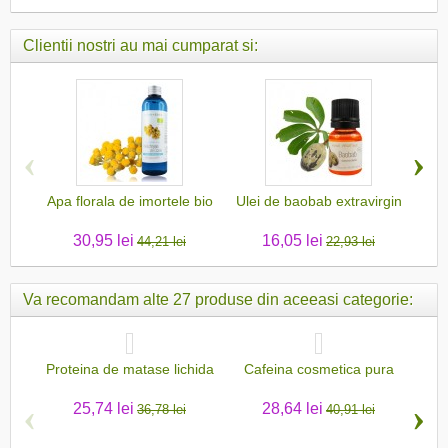
Clientii nostri au mai cumparat si:
‹
›
Apa florala de imortele bio
Ulei de baobab extravirgin
U
30,95 lei
16,05 lei
44,21 lei
22,93 lei
Va recomandam alte 27 produse din aceeasi categorie:
Proteina de matase lichida
Cafeina cosmetica pura
Zi
‹
›
25,74 lei
28,64 lei
36,78 lei
40,91 lei