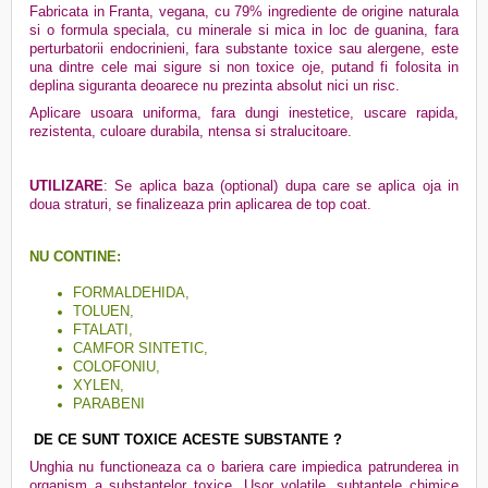
Fabricata in Franta, vegana, cu 79% ingrediente de origine naturala
si o formula speciala, cu minerale si mica in loc de guanina, fara
perturbatorii endocrinieni, fara substante toxice sau alergene, este
una dintre cele mai sigure si non toxice oje, putand fi folosita in
deplina siguranta deoarece nu prezinta absolut nici un risc.
Aplicare usoara uniforma, fara dungi inestetice, uscare rapida,
rezistenta, culoare durabila, ntensa si stralucitoare.
UTILIZARE
: Se aplica baza (optional) dupa care se aplica oja in
doua straturi, se finalizeaza prin aplicarea de top coat.
NU CONTINE:
FORMALDEHIDA,
TOLUEN,
FTALATI,
CAMFOR SINTETIC,
COLOFONIU,
XYLEN,
PARABENI
DE CE SUNT TOXICE ACESTE SUBSTANTE ?
Unghia nu functioneaza ca o bariera care impiedica patrunderea in
organism a substantelor toxice. Usor volatile, subtantele chimice