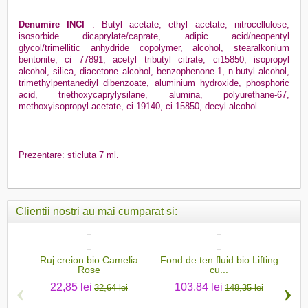
Denumire INCI
: Butyl acetate, ethyl acetate, nitrocellulose,
isosorbide dicaprylate/caprate, adipic acid/neopentyl
glycol/trimellitic anhydride copolymer, alcohol, stearalkonium
bentonite, ci 77891, acetyl tributyl citrate, ci15850, isopropyl
alcohol, silica, diacetone alcohol, benzophenone-1, n-butyl alcohol,
trimethylpentanediyl dibenzoate, aluminium hydroxide, phosphoric
acid, triethoxycaprylysilane, alumina, polyurethane-67,
methoxyisopropyl acetate, ci 19140, ci 15850, decyl alcohol.
Prezentare: sticluta 7 ml.
Clientii nostri au mai cumparat si:
Ruj creion bio Camelia
Fond de ten fluid bio Lifting
Oja 
Rose
cu...
‹
›
22,85 lei
103,84 lei
32,64 lei
148,35 lei