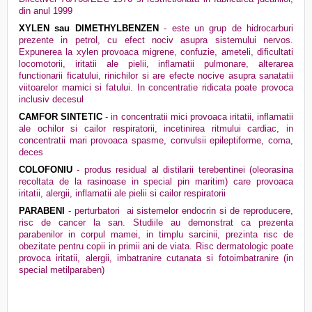
din anul 1999
XYLEN sau DIMETHYLBENZEN
- este un grup de hidrocarburi
prezente in petrol, cu efect nociv asupra sistemului nervos.
Expunerea la xylen provoaca migrene, confuzie, ameteli, dificultati
locomotorii, iritatii ale pielii, inflamatii pulmonare, alterarea
functionarii ficatului, rinichilor si are efecte nocive asupra sanatatii
viitoarelor mamici si fatului. In concentratie ridicata poate provoca
inclusiv decesul
CAMFOR SINTETIC
- in concentratii mici provoaca iritatii, inflamatii
ale ochilor si cailor respiratorii, incetinirea ritmului cardiac, in
concentratii mari provoaca spasme, convulsii epileptiforme, coma,
deces
COLOFONIU
- produs residual al distilarii terebentinei (oleorasina
recoltata de la rasinoase in special pin maritim) care provoaca
iritatii, alergii, inflamatii ale pielii si cailor respiratorii
PARABENI
- perturbatori
ai sistemelor endocrin si de reproducere,
risc de cancer la san. Studiile au demonstrat ca prezenta
parabenilor in corpul mamei, in timplu sarcinii, prezinta risc de
obezitate pentru copii in primii ani de viata. Risc dermatologic poate
provoca iritatii, alergii, imbatranire cutanata si fotoimbatranire (in
special metilparaben)