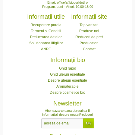
Email: office[at]biopur[dot]ro
Program: Luni - Vineri: 10:00-18:00
Informații utile
Informații site
Recuperare parola
Top vanzari
Termeni si Conditii
Produse noi
Prelucrarea datelor
Reduceri de pret
Solutionarea litigiilor
Producatori
ANPC
Contact
Informații bio
Ghid rapid
Ghid uleiuri esentiale
Despre uleiuri esentiale
Aromaterapie
Despre cosmetice bio
Newsletter
Aboneaza-te daca doresti sa fii
informat(a) despre noutati/reduceri