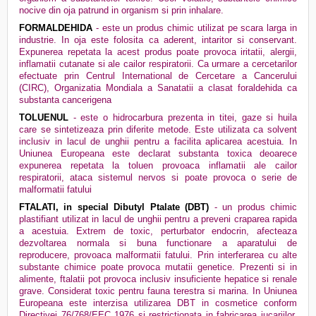
nocive din oja patrund in organism si prin inhalare.
FORMALDEHIDA
- este un produs chimic utilizat pe scara larga in
industrie. In oja este folosita ca aderent, intaritor si conservant.
Expunerea repetata la acest produs poate provoca iritatii, alergii,
inflamatii cutanate si ale cailor respiratorii. Ca urmare a cercetarilor
efectuate prin Centrul International de Cercetare a Cancerului
(CIRC), Organizatia Mondiala a Sanatatii a clasat foraldehida ca
substanta cancerigena
TOLUENUL
- este o hidrocarbura prezenta in titei, gaze si huila
care se sintetizeaza prin diferite metode. Este utilizata ca solvent
inclusiv in lacul de unghii pentru a facilita aplicarea acestuia. In
Uniunea Europeana este declarat substanta toxica deoarece
expunerea repetata la toluen provoaca inflamatii ale cailor
respiratorii, ataca sistemul nervos si poate provoca o serie de
malformatii fatului
FTALATI, in special Dibutyl Ptalate (DBT)
- un produs chimic
plastifiant utilizat in lacul de unghii pentru a preveni craparea rapida
a acestuia. Extrem de toxic, perturbator endocrin, afecteaza
dezvoltarea normala si buna functionare a aparatului de
reproducere, provoaca malformatii fatului. Prin interferarea cu alte
substante chimice poate provoca mutatii genetice. Prezenti si in
alimente, ftalatii pot provoca inclusiv insuficiente hepatice si renale
grave. Considerat toxic pentru fauna terestra si marina. In Uniunea
Europeana este interzisa utilizarea DBT in cosmetice conform
Directivei 76/768/EEC 1976 si restrictionata in fabricarea jucariilor,