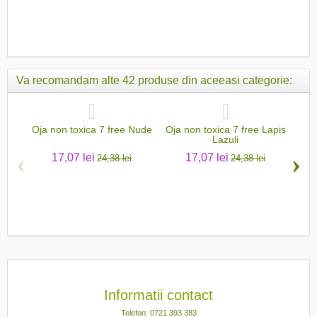
Va recomandam alte 42 produse din aceeasi categorie:
Oja non toxica 7 free Nude
Oja non toxica 7 free Lapis
O
Lazuli
‹
›
17,07 lei
17,07 lei
24,38 lei
24,38 lei
Informatii contact
Telefon: 0721 393 383