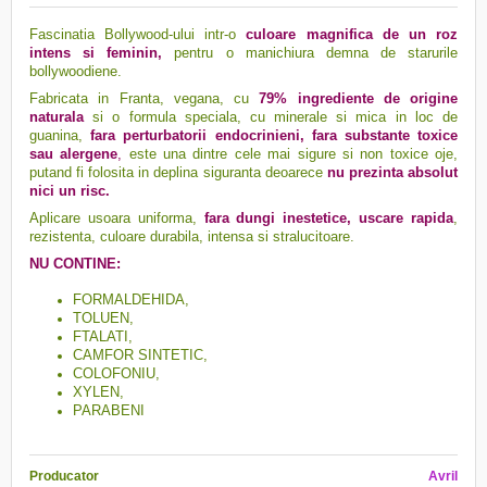
Fascinatia Bollywood-ului intr-o
culoare magnifica de un roz
intens si feminin,
pentru o manichiura demna de starurile
bollywoodiene.
Fabricata in Franta, vegana, cu
79% ingrediente de origine
naturala
si o formula speciala, cu minerale si mica in loc de
guanina,
fara perturbatorii endocrinieni, fara substante toxice
sau alergene
,
este una dintre cele mai sigure si non toxice oje,
putand fi folosita in deplina siguranta deoarece
nu prezinta absolut
nici un risc.
Aplicare usoara uniforma,
f
ara dungi inestetice, uscare rapida
,
rezistenta, culoare durabila, intensa si stralucitoare.
NU CONTINE:
FORMALDEHIDA,
TOLUEN,
FTALATI,
CAMFOR SINTETIC,
COLOFONIU,
XYLEN,
PARABENI
Producator
Avril