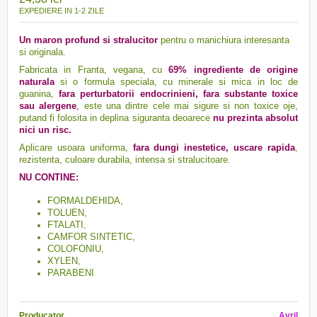
EXPEDIERE IN 1-2 ZILE
Un maron profund si stralucitor
pentru o manichiura interesanta
si originala.
Fabricata in Franta, vegana, cu
69
%
ingrediente de origine
naturala
si o formula speciala, cu minerale si mica in loc de
guanina,
fara perturbatorii endocrinieni, fara substante toxice
sau alergene
,
este una dintre cele mai sigure si non toxice oje,
putand fi folosita in deplina siguranta deoarece
nu prezinta absolut
nici un risc.
Aplicare usoara uniforma,
f
ara dungi inestetice, uscare rapida
,
rezistenta, culoare durabila, intensa si stralucitoare.
NU CONTINE:
FORMALDEHIDA,
TOLUEN,
FTALATI,
CAMFOR SINTETIC,
COLOFONIU,
XYLEN,
PARABENI
Producator
Avril