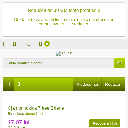
Reduceri de 30% la toate produsele
Oferta este valabila in limita stocului disponibil si nu se
cumuleaza cu alte reduceri
0
OK
Produse noi
Reduceri
PRET REDUS
Oja non toxica 7 free Ebene
Referinta:
ebene 7 ml
17,07 lei
Reducere 30%
24,38 lei