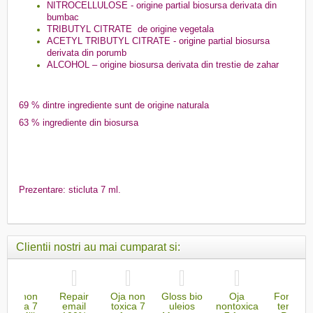
NITROCELLULOSE - origine partial biosursa derivata din
bumbac
TRIBUTYL CITRATE de origine vegetala
ACETYL TRIBUTYL CITRATE - origine partial biosursa
derivata din porumb
ALCOHOL – origine biosursa derivata din trestie de zahar
69 % dintre ingrediente sunt de origine naturala
63 % ingrediente din biosursa
Prezentare: sticluta 7 ml.
Clientii nostri au mai cumparat si:
Oja non
Repair
Oja non
Gloss bio
Oja
Fond de
toxica 7
email
toxica 7
uleios
nontoxica
ten bio