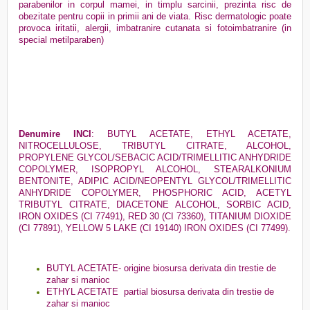
parabenilor in corpul mamei, in timplu sarcinii, prezinta risc de
obezitate pentru copii in primii ani de viata. Risc dermatologic poate
provoca iritatii, alergii, imbatranire cutanata si fotoimbatranire (in
special metilparaben)
Denumire INCI
:
BUTYL ACETATE, ETHYL ACETATE,
NITROCELLULOSE, TRIBUTYL CITRATE, ALCOHOL,
PROPYLENE GLYCOL/SEBACIC ACID/TRIMELLITIC ANHYDRIDE
COPOLYMER, ISOPROPYL ALCOHOL, STEARALKONIUM
BENTONITE, ADIPIC ACID/NEOPENTYL GLYCOL/TRIMELLITIC
ANHYDRIDE COPOLYMER, PHOSPHORIC ACID, ACETYL
TRIBUTYL CITRATE, DIACETONE ALCOHOL, SORBIC ACID,
IRON OXIDES (CI 77491), RED 30 (CI 73360), TITANIUM DIOXIDE
(CI 77891), YELLOW 5 LAKE (CI 19140) IRON OXIDES (CI 77499).
BUTYL ACETATE- origine biosursa derivata din trestie de
zahar si manioc
ETHYL ACETATE partial biosursa derivata din trestie de
zahar si manioc