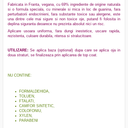
Fabricata in Franta, vegana, cu 69% ingrediente de origine naturala
si o formula speciala, cu minerale si mica in loc de guanina, fara
perturbatorii endocrinieni, fara substante toxice sau alergene, este
una dintre cele mai sigure si non toxice oje, putand fi folosita in
deplina siguranta deoarece nu prezinta absolut nici un risc.
Aplicare usoara uniforma, fara dungi inestetice, uscare rapida,
rezistenta, culoare durabila, ntensa si stralucitoare.
UTILIZARE:
Se aplica baza (optional) dupa care se aplica oja in
doua straturi, se finalizeaza prin aplicarea de top coat.
NU CONTINE:
FORMALDEHIDA,
TOLUEN,
FTALATI,
CAMFOR SINTETIC,
COLOFONIU,
XYLEN,
PARABENI