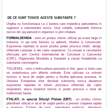
DE CE SUNT TOXICE ACESTE SUBSTANTE ?
Unghia nu functioneaza ca o bariera care impiedica patrunderea in
organism a substantelor toxice. Usor volatile, subtantele chimice
nocive din oja patrund in organism si prin inhalare.
FORMALDEHIDA
- este un produs chimic utilizat pe scara larga in
industrie. In oja este folosita ca aderent, intaritor si conservant.
Expunerea repetata la acest produs poate provoca iritatii, alergii,
inflamatii cutanate si ale cailor respiratorii. Ca urmare a cercetarilor
efectuate prin Centrul International de Cercetare a Cancerului
(CIRC), Organizatia Mondiala a Sanatatii a clasat foraldehida ca
substanta cancerigena
TOLUENUL - este o hidrocarbura prezenta in titei, gaze si huila care
se sintetizeaza prin diferite metode. Este utilizata ca solvent
inclusiv in lacul de unghii pentru a facilita aplicarea acestuia. In
Uniunea Europeana este declarat substanta toxica deoarece
expunerea repetata la toluen provoaca inflamatii ale cailor
respiratorii, ataca sistemul nervos si poate provoca o serie de
malformatii fatului
FTALATI, in special Dibutyl Ptalate (DBT)
- un produs chimic
plastifiant utilizat in lacul de unghii pentru a preveni craparea rapida
a acestuia. Extrem de toxic, perturbator endocrin, afecteaza