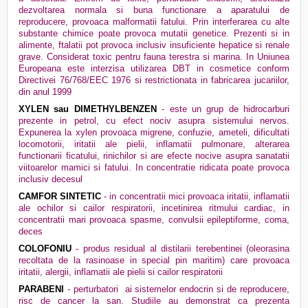
dezvoltarea normala si buna functionare a aparatului de
reproducere, provoaca malformatii fatului. Prin interferarea cu alte
substante chimice poate provoca mutatii genetice. Prezenti si in
alimente, ftalatii pot provoca inclusiv insuficiente hepatice si renale
grave. Considerat toxic pentru fauna terestra si marina. In Uniunea
Europeana este interzisa utilizarea DBT in cosmetice conform
Directivei 76/768/EEC 1976 si restrictionata in fabricarea jucariilor,
din anul 1999
XYLEN sau DIMETHYLBENZEN
- este un grup de hidrocarburi
prezente in petrol, cu efect nociv asupra sistemului nervos.
Expunerea la xylen provoaca migrene, confuzie, ameteli, dificultati
locomotorii, iritatii ale pielii, inflamatii pulmonare, alterarea
functionarii ficatului, rinichilor si are efecte nocive asupra sanatatii
viitoarelor mamici si fatului. In concentratie ridicata poate provoca
inclusiv decesul
CAMFOR SINTETIC
- in concentratii mici provoaca iritatii, inflamatii
ale ochilor si cailor respiratorii, incetinirea ritmului cardiac, in
concentratii mari provoaca spasme, convulsii epileptiforme, coma,
deces
COLOFONIU
- produs residual al distilarii terebentinei (oleorasina
recoltata de la rasinoase in special pin maritim) care provoaca
iritatii, alergii, inflamatii ale pielii si cailor respiratorii
PARABENI
- perturbatori
ai sistemelor endocrin si de reproducere,
risc de cancer la san. Studiile au demonstrat ca prezenta