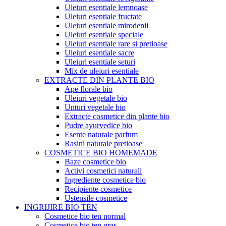
Uleiuri esentiale lemnoase
Uleiuri esentiale fructate
Uleiuri esentiale mirodenii
Uleiuri esentiale speciale
Uleiuri esentiale rare si pretioase
Uleiuri esentiale sacre
Uleiuri esentiale seturi
Mix de uleiuri esentiale
EXTRACTE DIN PLANTE BIO
Ape florale bio
Uleiuri vegetale bio
Unturi vegetale bio
Extracte cosmetice din plante bio
Pudre ayurvedice bio
Esente naturale parfum
Rasini naturale pretioase
COSMETICE BIO HOMEMADE
Baze cosmetice bio
Activi cosmetici naturali
Ingrediente cosmetice bio
Recipiente cosmetice
Ustensile cosmetice
INGRIJIRE BIO TEN
Cosmetice bio ten normal
Cosmetice bio ten gras