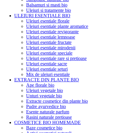
Balsamuri si masti bio
Uleiuri si tratamente bio
ULEIURI ESENTIALE BIO
Uleiuri esentiale florale
Uleiuri esentiale plante aromatice
Uleiuri esentiale revigorante
Uleiuri esentiale lemnoase
Uleiuri esentiale fructate
Uleiuri esentiale mirodenii
Uleiuri esentiale speciale
Uleiuri esentiale rare si pretioase
Uleiuri esentiale sacre
Uleiuri esentiale seturi
Mix de uleiuri esentiale
EXTRACTE DIN PLANTE BIO
Ape florale bio
Uleiuri vegetale bio
Unturi vegetale bio
Extracte cosmetice din plante bio
Pudre ayurvedice bio
Esente naturale parfum
Rasini naturale pretioase
COSMETICE BIO HOMEMADE
Baze cosmetice bio