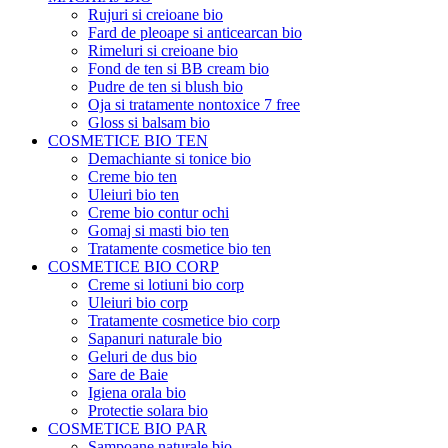
Rujuri si creioane bio
Fard de pleoape si anticearcan bio
Rimeluri si creioane bio
Fond de ten si BB cream bio
Pudre de ten si blush bio
Oja si tratamente nontoxice 7 free
Gloss si balsam bio
COSMETICE BIO TEN
Demachiante si tonice bio
Creme bio ten
Uleiuri bio ten
Creme bio contur ochi
Gomaj si masti bio ten
Tratamente cosmetice bio ten
COSMETICE BIO CORP
Creme si lotiuni bio corp
Uleiuri bio corp
Tratamente cosmetice bio corp
Sapanuri naturale bio
Geluri de dus bio
Sare de Baie
Igiena orala bio
Protectie solara bio
COSMETICE BIO PAR
Sampoane naturale bio