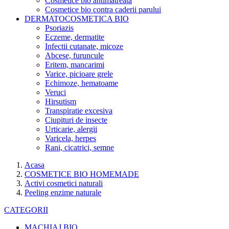
Cosmetice bio antimatreata
Cosmetice bio contra caderii parului
DERMATOCOSMETICA BIO
Psoriazis
Eczeme, dermatite
Infectii cutanate, micoze
Abcese, furuncule
Eritem, mancarimi
Varice, picioare grele
Echimoze, hematoame
Veruci
Hirsutism
Transpiratie excesiva
Ciupituri de insecte
Urticarie, alergii
Varicela, herpes
Rani, cicatrici, semne
Acasa
COSMETICE BIO HOMEMADE
Activi cosmetici naturali
Peeling enzime naturale
CATEGORII
MACHIAJ BIO