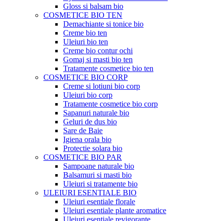
Gloss si balsam bio
COSMETICE BIO TEN
Demachiante si tonice bio
Creme bio ten
Uleiuri bio ten
Creme bio contur ochi
Gomaj si masti bio ten
Tratamente cosmetice bio ten
COSMETICE BIO CORP
Creme si lotiuni bio corp
Uleiuri bio corp
Tratamente cosmetice bio corp
Sapanuri naturale bio
Geluri de dus bio
Sare de Baie
Igiena orala bio
Protectie solara bio
COSMETICE BIO PAR
Sampoane naturale bio
Balsamuri si masti bio
Uleiuri si tratamente bio
ULEIURI ESENTIALE BIO
Uleiuri esentiale florale
Uleiuri esentiale plante aromatice
Uleiuri esentiale revigorante