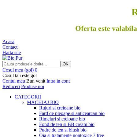
R
Oferta este valabila
Acasa
Contact
Harta site
OK
Cosul meu
(gol)
0
Cosul tau este gol
Contul meu
Bun venit
Intra in cont
Reduceri
Produse noi
CATEGORII
MACHIAJ BIO
Rujuri si creioane bio
Fard de pleoape si anticearcan bio
Rimeluri si creioane bio
Fond de ten si BB cream bio
Pudre de ten si blush bio
Oja si tratamente nontoxice 7 free