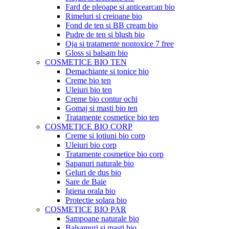
Fard de pleoape si anticearcan bio
Rimeluri si creioane bio
Fond de ten si BB cream bio
Pudre de ten si blush bio
Oja si tratamente nontoxice 7 free
Gloss si balsam bio
COSMETICE BIO TEN
Demachiante si tonice bio
Creme bio ten
Uleiuri bio ten
Creme bio contur ochi
Gomaj si masti bio ten
Tratamente cosmetice bio ten
COSMETICE BIO CORP
Creme si lotiuni bio corp
Uleiuri bio corp
Tratamente cosmetice bio corp
Sapanuri naturale bio
Geluri de dus bio
Sare de Baie
Igiena orala bio
Protectie solara bio
COSMETICE BIO PAR
Sampoane naturale bio
Balsamuri si masti bio