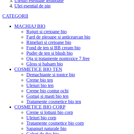
Uleiuri esentiale lemnoase
Ulei esential de pin
CATEGORII
MACHIAJ BIO
Rujuri si creioane bio
Fard de pleoape si anticearcan bio
Rimeluri si creioane bio
Fond de ten si BB cream bio
Pudre de ten si blush bio
Oja si tratamente nontoxice 7 free
Gloss si balsam bio
COSMETICE BIO TEN
Demachiante si tonice bio
Creme bio ten
Uleiuri bio ten
Creme bio contur ochi
Gomaj si masti bio ten
Tratamente cosmetice bio ten
COSMETICE BIO CORP
Creme si lotiuni bio corp
Uleiuri bio corp
Tratamente cosmetice bio corp
Sapanuri naturale bio
Geluri de dus bio