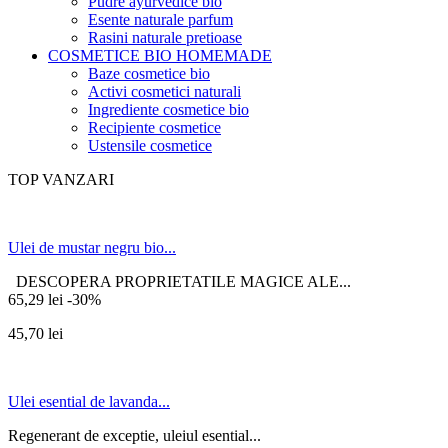
Pudre ayurvedice bio
Esente naturale parfum
Rasini naturale pretioase
COSMETICE BIO HOMEMADE
Baze cosmetice bio
Activi cosmetici naturali
Ingrediente cosmetice bio
Recipiente cosmetice
Ustensile cosmetice
TOP VANZARI
Ulei de mustar negru bio...
DESCOPERA PROPRIETATILE MAGICE ALE...
65,29 lei
-30%
45,70 lei
Ulei esential de lavanda...
Regenerant de exceptie, uleiul esential...