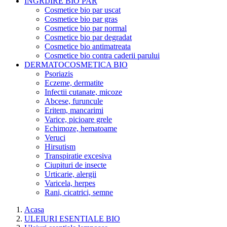
INGRIJIRE BIO PAR
Cosmetice bio par uscat
Cosmetice bio par gras
Cosmetice bio par normal
Cosmetice bio par degradat
Cosmetice bio antimatreata
Cosmetice bio contra caderii parului
DERMATOCOSMETICA BIO
Psoriazis
Eczeme, dermatite
Infectii cutanate, micoze
Abcese, furuncule
Eritem, mancarimi
Varice, picioare grele
Echimoze, hematoame
Veruci
Hirsutism
Transpiratie excesiva
Ciupituri de insecte
Urticarie, alergii
Varicela, herpes
Rani, cicatrici, semne
Acasa
ULEIURI ESENTIALE BIO