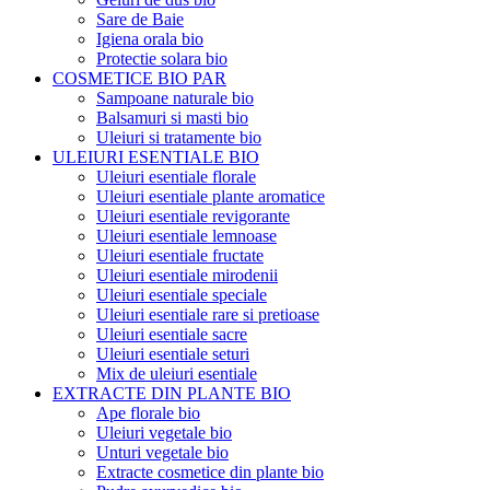
Sare de Baie
Igiena orala bio
Protectie solara bio
COSMETICE BIO PAR
Sampoane naturale bio
Balsamuri si masti bio
Uleiuri si tratamente bio
ULEIURI ESENTIALE BIO
Uleiuri esentiale florale
Uleiuri esentiale plante aromatice
Uleiuri esentiale revigorante
Uleiuri esentiale lemnoase
Uleiuri esentiale fructate
Uleiuri esentiale mirodenii
Uleiuri esentiale speciale
Uleiuri esentiale rare si pretioase
Uleiuri esentiale sacre
Uleiuri esentiale seturi
Mix de uleiuri esentiale
EXTRACTE DIN PLANTE BIO
Ape florale bio
Uleiuri vegetale bio
Unturi vegetale bio
Extracte cosmetice din plante bio