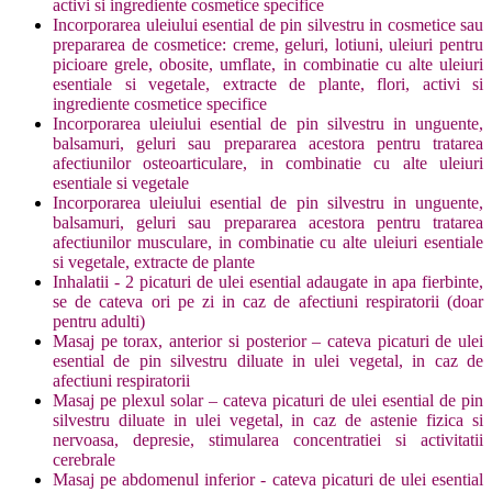
activi si ingrediente cosmetice specifice
Incorporarea uleiului esential de pin silvestru in cosmetice sau
prepararea de cosmetice: creme, geluri, lotiuni, uleiuri pentru
picioare grele, obosite, umflate, in combinatie cu alte uleiuri
esentiale si vegetale, extracte de plante, flori, activi si
ingrediente cosmetice specifice
Incorporarea uleiului esential de pin silvestru in unguente,
balsamuri, geluri sau prepararea acestora pentru tratarea
afectiunilor osteoarticulare, in combinatie cu alte uleiuri
esentiale si vegetale
Incorporarea uleiului esential de pin silvestru in unguente,
balsamuri, geluri sau prepararea acestora pentru tratarea
afectiunilor musculare, in combinatie cu alte uleiuri esentiale
si vegetale, extracte de plante
Inhalatii - 2 picaturi de ulei esential adaugate in apa fierbinte,
se de cateva ori pe zi in caz de afectiuni respiratorii (doar
pentru adulti)
Masaj pe torax, anterior si posterior – cateva picaturi de ulei
esential de pin silvestru diluate in ulei vegetal, in caz de
afectiuni respiratorii
Masaj pe plexul solar – cateva picaturi de ulei esential de pin
silvestru diluate in ulei vegetal, in caz de astenie fizica si
nervoasa, depresie, stimularea concentratiei si activitatii
cerebrale
Masaj pe abdomenul inferior - cateva picaturi de ulei esential