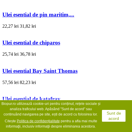
Ulei esential de pin maritim,...
22,27 lei
31,82 lei
Ulei esential de chiparos
25,74 lei
36,78 lei
Ulei esential Bay Saint Thomas
57,56 lei
82,23 lei
Ulei esential de katafray
Biopur.ro utilizează cookie-uri pentru conținut, rețele sociale și
analiza traficului web. Apăsând "Sunt de acord" sau
66,53 lei
95,04 lei
Sunt de
continuând navigarea pe site, ești de acord cu folosirea lor.
acord
Citește
Politica de confidențialit
ate
pentru a afla mai multe
Ulei esential de brad balsamic
informaţii, inclusiv informaţii despre eliminarea acestora.