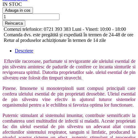
IN STOC
Adauga in cos
Comenzi telefonice: 0721 393 383 Luni - Vineri: 10:00 - 18:00
Comanda dvs. este pregătită și expediată în termen de 24-48 de ore
Retur al produselor achiziționate în termen de 14 zile
Descriere
Efluviile racoroase, parfumate si revigorante ale uleiului esential de
pin silvestru amintesc de padurile de conifere ce incanta simturile si
revigoreaza spiritul. Datorita proprietatilor sale. uleiul esential de pin
silvestru este folosit din timpuri stravechi
.
Pinene. limonene si monoterpinoli sunt compusi principali care
confera uleiului esential de pin proprietati deosebite. Uleiul esential
de pin silvestru vine efectiv in ajutorul tuturor sistemelor
organismului pentru a le echilibra si favoriza optima lor functionare.
Puternic stimulant al sistemului imunitar, contribuie semnificativ la
combaterea unei multitudini de infectii si maladii. Aceste proprietati
fac din uleiul esential de pin silvestru un adevarat aliat contra
afectiunilor sistemului respirator, sanguin si limfatic, producand la
nivelul acestor sisteme un efect puternic stimulant al proceselor