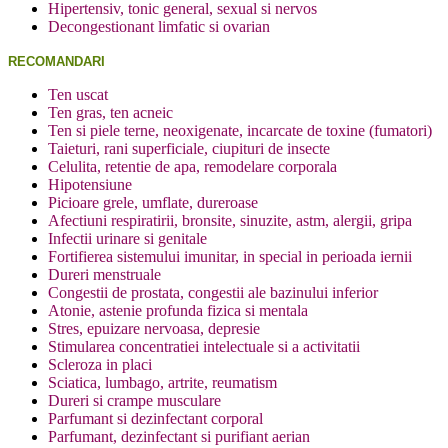
Hipertensiv, tonic general, sexual si nervos
Decongestionant limfatic si ovarian
RECOMANDARI
Ten uscat
Ten gras, ten acneic
Ten si piele terne, neoxigenate, incarcate de toxine (fumatori)
Taieturi, rani superficiale, ciupituri de insecte
Celulita, retentie de apa, remodelare corporala
Hipotensiune
Picioare grele, umflate, dureroase
Afectiuni respiratirii, bronsite, sinuzite, astm, alergii, gripa
Infectii urinare si genitale
Fortifierea sistemului imunitar, in special in perioada iernii
Dureri menstruale
Congestii de prostata, congestii ale bazinului inferior
Atonie, astenie profunda fizica si mentala
Stres, epuizare nervoasa, depresie
Stimularea concentratiei intelectuale si a activitatii
Scleroza in placi
Sciatica, lumbago, artrite, reumatism
Dureri si crampe musculare
Parfumant si dezinfectant corporal
Parfumant, dezinfectant si purifiant aerian