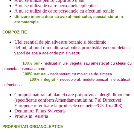
A nu se utiliza pentru copiii sub 8 ani
A nu se utiliza de catre persoanele epileptice
A nu se utiliza de catre persoanele cu afectiuni renale
Utilizare interna doar cu avizul medicului, specialistului in
aromaterapie
COMPOZITIE
Ulei esential de pin silvestru botanic si biochimic
definit, obtinut din cultura salbatica prin distilarea completa
in
vapori de apa a acelor de pin silvestru
100% pur
-
n
ediluat in ulei vegetal sau amestecat cu uleiuri cu
proprietati asemanatoare
100% natural
-
nedenaturat cu molecule de sinteza
100% integral
-
nedecolorat, nedeterpenizat, nerectificat,
nefractionat
Compusi naturali ai plantei care pot provoca alergii: limonene
(specificatie conform Amendamentului nr. 7 al Directivei
Europene referitoare la produsele cosmetice/CE 15/2003)
Denumire: Pinus Sylvestris
Produs in: Austria
PROPRIETATI ORGANOLEPTICE