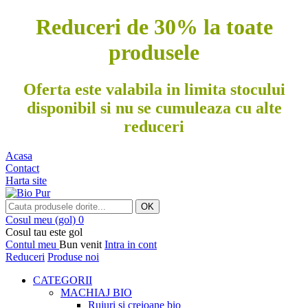
Reduceri de 30% la toate
produsele
Oferta este valabila in limita stocului
disponibil si nu se cumuleaza cu alte
reduceri
Acasa
Contact
Harta site
OK
Cosul meu
(gol)
0
Cosul tau este gol
Contul meu
Bun venit
Intra in cont
Reduceri
Produse noi
CATEGORII
MACHIAJ BIO
Rujuri si creioane bio