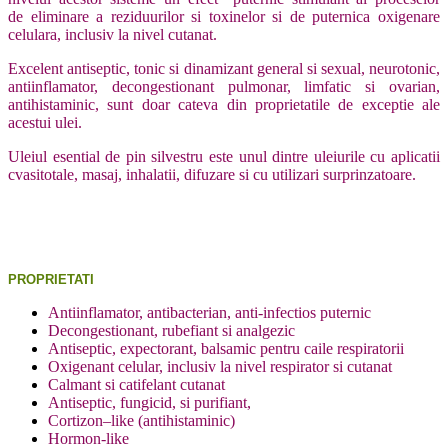
de eliminare a reziduurilor si toxinelor si de puternica oxigenare
celulara, inclusiv la nivel cutanat.
Excelent antiseptic, tonic si dinamizant general si sexual, neurotonic,
antiinflamator, decongestionant pulmonar, limfatic si ovarian,
antihistaminic, sunt doar cateva din proprietatile de exceptie ale
acestui ulei.
Uleiul esential de pin silvestru este unul dintre uleiurile cu aplicatii
cvasitotale, masaj, inhalatii, difuzare si cu utilizari surprinzatoare.
PROPRIETATI
Antiinflamator, antibacterian, anti-infectios puternic
Decongestionant, rubefiant si analgezic
Antiseptic, expectorant, balsamic pentru caile respiratorii
Oxigenant celular, inclusiv la nivel respirator si cutanat
Calmant si catifelant cutanat
Antiseptic, fungicid, si purifiant,
Cortizon–like (antihistaminic)
Hormon-like