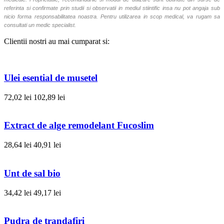
referinta si confirmate prin studii si observatii in mediul stiintific insa nu pot angaja sub
nicio forma responsabilitatea noastra. Pentru utilizarea in scop medical, va rugam sa
consultati un medic specialist.
Clientii nostri au mai cumparat si:
Ulei esential de musetel
72,02 lei
102,89 lei
Extract de alge remodelant Fucoslim
28,64 lei
40,91 lei
Unt de sal bio
34,42 lei
49,17 lei
Pudra de trandafiri