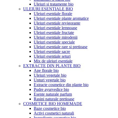
Uleiuri si tratamente bio
ULEIURI ESENTIALE BIO
Uleiuri esentiale florale
Uleiuri esentiale plante aromatice
Uleiuri esentiale revigorante
Uleiuri esentiale lemnoase
Uleiuri esentiale fructate
Uleiuri esentiale mirodenii
Uleiuri esentiale speciale
Uleiuri esentiale rare si pretioase
Uleiuri esentiale sacre
Uleiuri esentiale seturi
Mix de uleiuri esentiale
EXTRACTE DIN PLANTE BIO
Ape florale bio
Uleiuri vegetale bio
Unturi vegetale bio
Extracte cosmetice din plante bio
Pudre ayurvedice bio
Esente naturale parfum
Rasini naturale pretioase
COSMETICE BIO HOMEMADE
Baze cosmetice bio
Activi cosmetici naturali
Ingrediente cosmetice bio