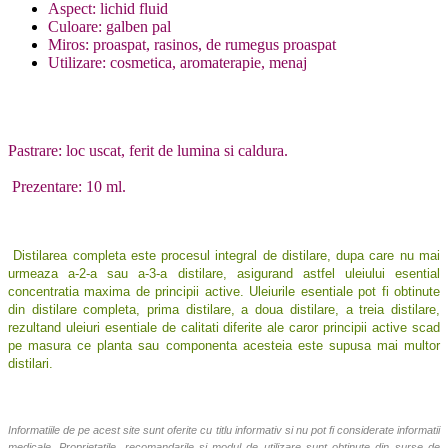
Aspect: lichid fluid
Culoare: galben pal
Miros: proaspat, rasinos, de rumegus proaspat
Utilizare: cosmetica, aromaterapie, menaj
Pastrare: loc uscat, ferit de lumina si caldura.
Prezentare: 10 ml.
Distilarea completa este procesul integral de distilare, dupa care nu mai
urmeaza a-2-a sau a-3-a distilare, asigurand astfel uleiului esential
concentratia maxima de principii active. Uleiurile esentiale pot fi obtinute
din distilare completa, prima distilare, a doua distilare, a treia distilare,
rezultand uleiuri esentiale de calitati diferite ale caror principii active scad
pe masura ce planta sau componenta acesteia este supusa mai multor
distilari.
Informatiile de pe acest site sunt oferite cu titlu informativ si nu pot fi considerate informatii
medicale. Proprietatile, recomandarile si modul de utilizare sunt obtinute din surse de