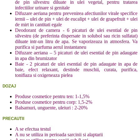
de pin silvestru diluate in ulei vegetal, pentru tratarea
infectiilor urinare si genitale
Difuzare aeriana pentru prevenirea afectiunilor virale specifice
iernii – ulei de pin + ulei de eucalipt + ulei de grapefruit + ulei
de mirt in cantitati egale
Deodorant de camera - 6 picaturi de ulei esential de pin
silvestru (de preferinta dispersate in solubol sau ricin sulfatat)
diluate intr-un litru de apa. Se vaporizeaza in atmosfera. Va
purifica si parfuma aerul instantaneu
Difuzare aeriana – 5 picaturi de ulei esential de pin adaugate
in apa din brumizator
Baie - 2 picaturi de ulei esential de pin adaugate in apa de
baie, efect relaxant, destinde muschii, curata, purifica,
tonifiaza si oxigeneaza pielea
DOZAJ
Produse cosmetice pentru ten: 1-1,5%
Produse cosmetice pentru corp: 1,5-2%
Balsamuri, unguente, uleiuri : 2-20%
PRECAUTII
A se efectua
testul
A nu se utiliza in perioada sarcinii si alaptarii