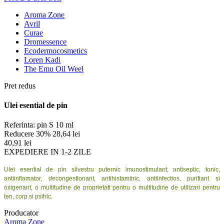
Aroma Zone
Avril
Curae
Dromessence
Ecodermocosmetics
Loren Kadi
The Emu Oil Weel
Pret redus
Ulei esential de pin
Referinta:
pin S 10 ml
Reducere 30%
28,64 lei
40,91 lei
EXPEDIERE IN 1-2 ZILE
Ulei esential de pin silvestru puternic imunostimulant, antiseptic, tonic,
antiinflamator, decongestionant, antihistaminic, antiinfectios, purifiant si
oxigenant, o multitudine de proprietati pentru o multitudine de utilizari pentru
ten, corp si psihic.
Producator
Aroma Zone