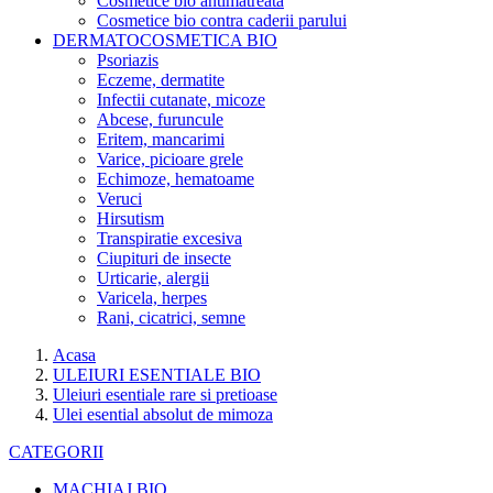
Cosmetice bio antimatreata
Cosmetice bio contra caderii parului
DERMATOCOSMETICA BIO
Psoriazis
Eczeme, dermatite
Infectii cutanate, micoze
Abcese, furuncule
Eritem, mancarimi
Varice, picioare grele
Echimoze, hematoame
Veruci
Hirsutism
Transpiratie excesiva
Ciupituri de insecte
Urticarie, alergii
Varicela, herpes
Rani, cicatrici, semne
Acasa
ULEIURI ESENTIALE BIO
Uleiuri esentiale rare si pretioase
Ulei esential absolut de mimoza
CATEGORII
MACHIAJ BIO