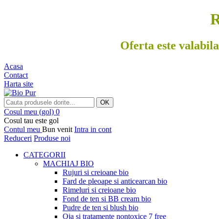
R
Oferta este valabila
Acasa
Contact
Harta site
OK
Cosul meu
(gol)
0
Cosul tau este gol
Contul meu
Bun venit
Intra in cont
Reduceri
Produse noi
CATEGORII
MACHIAJ BIO
Rujuri si creioane bio
Fard de pleoape si anticearcan bio
Rimeluri si creioane bio
Fond de ten si BB cream bio
Pudre de ten si blush bio
Oja si tratamente nontoxice 7 free