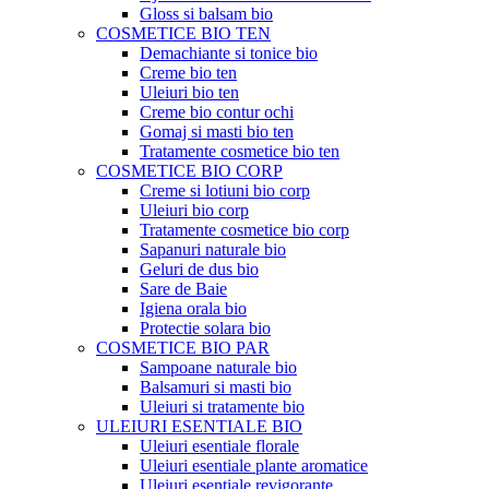
Gloss si balsam bio
COSMETICE BIO TEN
Demachiante si tonice bio
Creme bio ten
Uleiuri bio ten
Creme bio contur ochi
Gomaj si masti bio ten
Tratamente cosmetice bio ten
COSMETICE BIO CORP
Creme si lotiuni bio corp
Uleiuri bio corp
Tratamente cosmetice bio corp
Sapanuri naturale bio
Geluri de dus bio
Sare de Baie
Igiena orala bio
Protectie solara bio
COSMETICE BIO PAR
Sampoane naturale bio
Balsamuri si masti bio
Uleiuri si tratamente bio
ULEIURI ESENTIALE BIO
Uleiuri esentiale florale
Uleiuri esentiale plante aromatice
Uleiuri esentiale revigorante