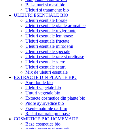
Balsamuri si masti bio
Uleiuri si tratamente bio
ULEIURI ESENTIALE BIO
Uleiuri esentiale florale
Uleiuri esentiale plante aromatice
Uleiuri esentiale revigorante
Uleiuri esentiale lemnoase
Uleiuri esentiale fructate
Uleiuri esentiale mirodenii
Uleiuri esentiale speciale
Uleiuri esentiale rare si pretioase
Uleiuri esentiale sacre
Uleiuri esentiale seturi
Mix de uleiuri esentiale
EXTRACTE DIN PLANTE BIO
Ape florale bio
Uleiuri vegetale bio
Unturi vegetale bio
Extracte cosmetice din plante bio
Pudre ayurvedice bio
Esente naturale parfum
Rasini naturale pretioase
COSMETICE BIO HOMEMADE
Baze cosmetice bio