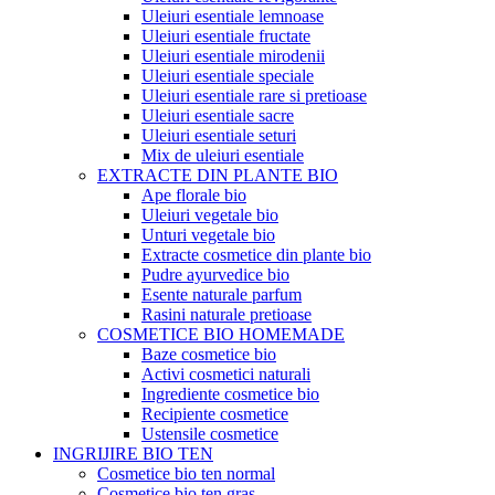
Uleiuri esentiale lemnoase
Uleiuri esentiale fructate
Uleiuri esentiale mirodenii
Uleiuri esentiale speciale
Uleiuri esentiale rare si pretioase
Uleiuri esentiale sacre
Uleiuri esentiale seturi
Mix de uleiuri esentiale
EXTRACTE DIN PLANTE BIO
Ape florale bio
Uleiuri vegetale bio
Unturi vegetale bio
Extracte cosmetice din plante bio
Pudre ayurvedice bio
Esente naturale parfum
Rasini naturale pretioase
COSMETICE BIO HOMEMADE
Baze cosmetice bio
Activi cosmetici naturali
Ingrediente cosmetice bio
Recipiente cosmetice
Ustensile cosmetice
INGRIJIRE BIO TEN
Cosmetice bio ten normal
Cosmetice bio ten gras