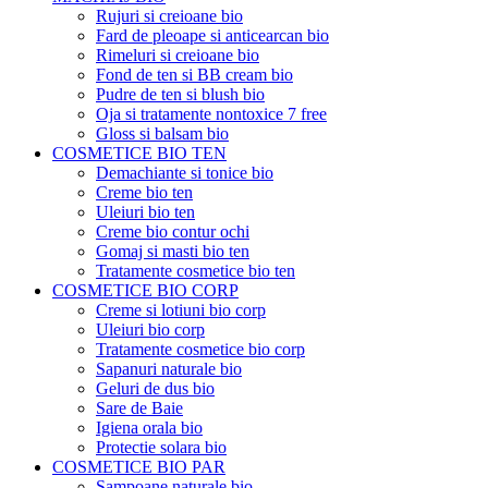
Rujuri si creioane bio
Fard de pleoape si anticearcan bio
Rimeluri si creioane bio
Fond de ten si BB cream bio
Pudre de ten si blush bio
Oja si tratamente nontoxice 7 free
Gloss si balsam bio
COSMETICE BIO TEN
Demachiante si tonice bio
Creme bio ten
Uleiuri bio ten
Creme bio contur ochi
Gomaj si masti bio ten
Tratamente cosmetice bio ten
COSMETICE BIO CORP
Creme si lotiuni bio corp
Uleiuri bio corp
Tratamente cosmetice bio corp
Sapanuri naturale bio
Geluri de dus bio
Sare de Baie
Igiena orala bio
Protectie solara bio
COSMETICE BIO PAR
Sampoane naturale bio