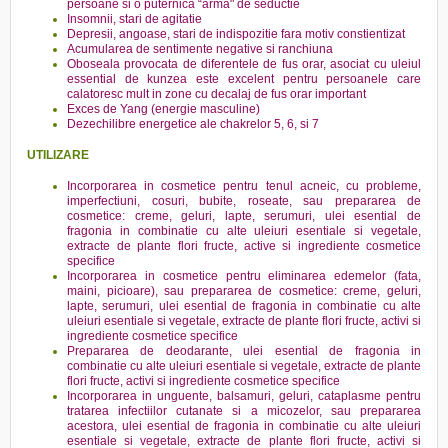
persoane si o puternica “arma" de seductie
Insomnii, stari de agitatie
Depresii, angoase, stari de indispozitie fara motiv constientizat
Acumularea de sentimente negative si ranchiuna
Oboseala provocata de diferentele de fus orar, asociat cu uleiul
essential de kunzea este excelent pentru persoanele care
calatoresc mult in zone cu decalaj de fus orar important
Exces de Yang (energie masculine)
Dezechilibre energetice ale chakrelor 5, 6, si 7
UTILIZARE
Incorporarea in cosmetice pentru tenul acneic, cu probleme,
imperfectiuni, cosuri, bubite, roseate, sau prepararea de
cosmetice: creme, geluri, lapte, serumuri, ulei esential de
fragonia in combinatie cu alte uleiuri esentiale si vegetale,
extracte de plante flori fructe, active si ingrediente cosmetice
specifice
Incorporarea in cosmetice pentru eliminarea edemelor (fata,
maini, picioare), sau prepararea de cosmetice: creme, geluri,
lapte, serumuri, ulei esential de fragonia in combinatie cu alte
uleiuri esentiale si vegetale, extracte de plante flori fructe, activi si
ingrediente cosmetice specifice
Prepararea de deodarante, ulei esential de fragonia in
combinatie cu alte uleiuri esentiale si vegetale, extracte de plante
flori fructe, activi si ingrediente cosmetice specifice
Incorporarea in unguente, balsamuri, geluri, cataplasme pentru
tratarea infectiilor cutanate si a micozelor, sau prepararea
acestora, ulei esential de fragonia in combinatie cu alte uleiuri
esentiale si vegetale, extracte de plante flori fructe, activi si