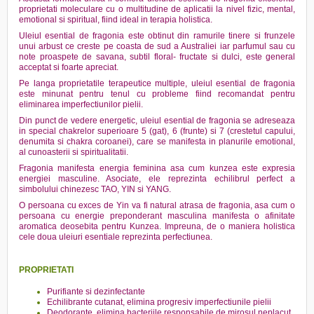
proprietati moleculare cu o multitudine de aplicatii la nivel fizic, mental,
emotional si spiritual, fiind ideal in terapia holistica.
Uleiul esential de fragonia este obtinut din ramurile tinere si frunzele
unui arbust ce creste pe coasta de sud a Australiei iar parfumul sau cu
note proaspete de savana, subtil floral- fructate si dulci, este general
acceptat si foarte apreciat.
Pe langa proprietatile terapeutice multiple, uleiul esential de fragonia
este minunat pentru tenul cu probleme fiind recomandat pentru
eliminarea imperfectiunilor pielii.
Din punct de vedere energetic, uleiul esential de fragonia se adreseaza
in special chakrelor superioare 5 (gat), 6 (frunte) si 7 (crestetul capului,
denumita si chakra coroanei), care se manifesta in planurile emotional,
al cunoasterii si spiritualitatii.
Fragonia manifesta energia feminina asa cum kunzea este expresia
energiei masculine. Asociate, ele reprezinta echilibrul perfect a
simbolului chinezesc TAO, YIN si YANG.
O persoana cu exces de Yin va fi natural atrasa de fragonia, asa cum o
persoana cu energie preponderant masculina manifesta o afinitate
aromatica deosebita pentru Kunzea. Impreuna, de o maniera holistica
cele doua uleiuri esentiale reprezinta perfectiunea.
PROPRIETATI
Purifiante si dezinfectante
Echilibrante cutanat, elimina progresiv imperfectiunile pielii
Deodorante, elimina bacteriile responsabile de mirosul neplacut