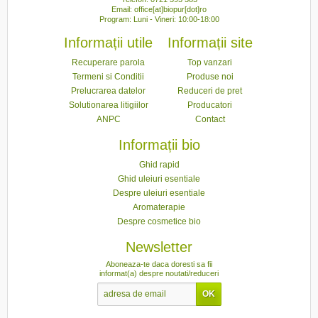
Email: office[at]biopur[dot]ro
Program: Luni - Vineri: 10:00-18:00
Informații utile
Informații site
Recuperare parola
Top vanzari
Termeni si Conditii
Produse noi
Prelucrarea datelor
Reduceri de pret
Solutionarea litigiilor
Producatori
ANPC
Contact
Informații bio
Ghid rapid
Ghid uleiuri esentiale
Despre uleiuri esentiale
Aromaterapie
Despre cosmetice bio
Newsletter
Aboneaza-te daca doresti sa fii
informat(a) despre noutati/reduceri