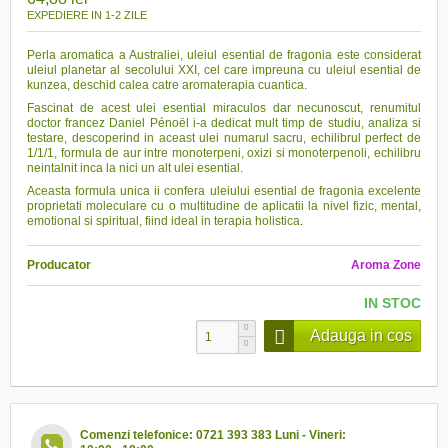
EXPEDIERE IN 1-2 ZILE
Perla aromatica a Australiei, uleiul esential de fragonia este considerat
uleiul planetar al secolului XXI, cel care impreuna cu uleiul esential de
kunzea, deschid calea catre aromaterapia cuantica.
Fascinat de acest ulei esential miraculos dar necunoscut, renumitul
doctor francez Daniel Pénoël i-a dedicat mult timp de studiu, analiza si
testare, descoperind in aceast ulei numarul sacru, echilibrul perfect de
1/1/1, formula de aur intre monoterpeni, oxizi si monoterpenoli, echilibru
neintalnit inca la nici un alt ulei esential.
Aceasta formula unica ii confera uleiului esential de fragonia excelente
proprietati moleculare cu o multitudine de aplicatii la nivel fizic, mental,
emotional si spiritual, fiind ideal in terapia holistica
.
Producator
Aroma Zone
IN STOC
Adauga in cos
Comenzi telefonice: 0721 393 383 Luni - Vineri: