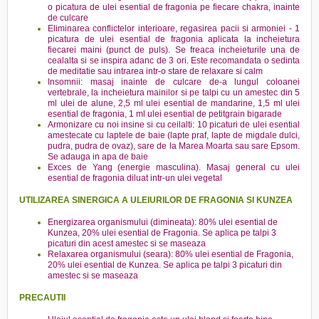
o picatura de ulei esential de fragonia pe fiecare chakra, inainte
de culcare
Eliminarea conflictelor interioare, regasirea pacii si armoniei - 1
picatura de ulei esential de fragonia aplicata la incheietura
fiecarei maini (punct de puls). Se freaca incheieturile una de
cealalta si se inspira adanc de 3 ori. Este recomandata o sedinta
de meditatie sau intrarea intr-o stare de relaxare si calm
Insomnii: masaj inainte de culcare de-a lungul coloanei
vertebrale, la incheietura mainilor si pe talpi cu un amestec din 5
ml ulei de alune, 2,5 ml ulei esential de mandarine, 1,5 ml ulei
esential de fragonia, 1 ml ulei esential de petitgrain bigarade
Armonizare cu noi insine si cu ceilalti: 10 picaturi de ulei esential
amestecate cu laptele de baie (lapte praf, lapte de migdale dulci,
pudra, pudra de ovaz), sare de la Marea Moarta sau sare Epsom.
Se adauga in apa de baie
Exces de Yang (energie masculina). Masaj general cu ulei
esential de fragonia diluat intr-un ulei vegetal
UTILIZAREA SINERGICA A ULEIURILOR DE FRAGONIA SI KUNZEA
Energizarea organismului (dimineata): 80% ulei esential de
Kunzea, 20% ulei esential de Fragonia. Se aplica pe talpi 3
picaturi din acest amestec si se maseaza
Relaxarea organismului (seara): 80% ulei esential de Fragonia,
20% ulei esential de Kunzea. Se aplica pe talpi 3 picaturi din
amestec si se maseaza
PRECAUTII