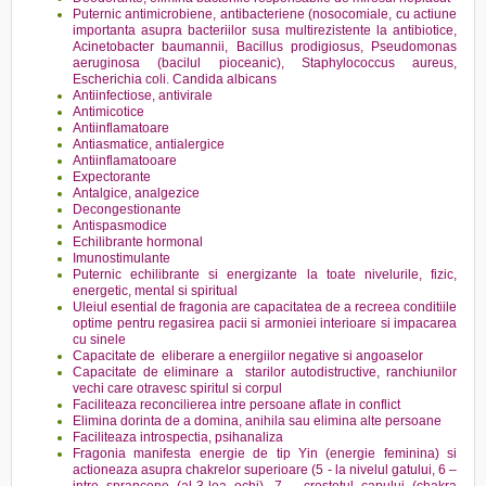
Puternic antimicrobiene, antibacteriene (nosocomiale, cu actiune
importanta asupra bacteriilor susa multirezistente la antibiotice,
Acinetobacter baumannii, Bacillus prodigiosus, Pseudomonas
aeruginosa (bacilul pioceanic), Staphylococcus aureus,
Escherichia coli. Candida albicans
Antiinfectiose, antivirale
Antimicotice
Antiinflamatoare
Antiasmatice, antialergice
Antiinflamatooare
Expectorante
Antalgice, analgezice
Decongestionante
Antispasmodice
Echilibrante hormonal
Imunostimulante
Puternic echilibrante si energizante la toate nivelurile, fizic,
energetic, mental si spiritual
Uleiul esential de fragonia are capacitatea de a recreea conditiile
optime pentru regasirea pacii si armoniei interioare si impacarea
cu sinele
Capacitate de eliberare a energiilor negative si angoaselor
Capacitate de eliminare a starilor autodistructive, ranchiunilor
vechi care otravesc spiritul si corpul
Faciliteaza reconcilierea intre persoane aflate in conflict
Elimina dorinta de a domina, anihila sau elimina alte persoane
Faciliteaza introspectia, psihanaliza
Fragonia manifesta energie de tip Yin (energie feminina) si
actioneaza asupra chakrelor superioare (5 - la nivelul gatului, 6 –