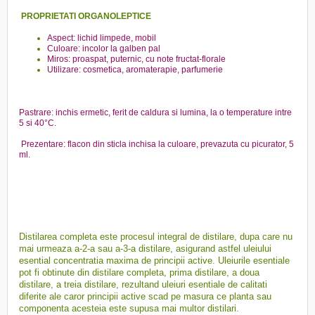
PROPRIETATI ORGANOLEPTICE
Aspect: lichid limpede, mobil
Culoare: incolor la galben pal
Miros: proaspat, puternic, cu note fructat-florale
Utilizare: cosmetica, aromaterapie, parfumerie
Pastrare: inchis ermetic, ferit de caldura si lumina, la o temperature intre
5 si 40°C.
Prezentare: flacon din sticla inchisa la culoare, prevazuta cu picurator, 5
ml.
Distilarea completa este procesul integral de distilare, dupa care nu
mai urmeaza a-2-a sau a-3-a distilare, asigurand astfel uleiului
esential concentratia maxima de principii active. Uleiurile esentiale
pot fi obtinute din distilare completa, prima distilare, a doua
distilare, a treia distilare, rezultand uleiuri esentiale de calitati
diferite ale caror principii active scad pe masura ce planta sau
componenta acesteia este supusa mai multor distilari.