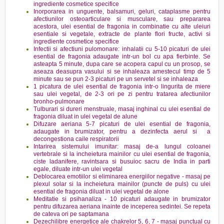
ingrediente cosmetice specifice
Inorporarea in unguente, balsamuri, geluri, cataplasme pentru
afectiunilor osteoarticulare si musculare, sau prepararea
acestora, ulei esential de fragonia in combinatie cu alte uleiuri
esentiale si vegetale, extracte de plante flori fructe, activi si
ingrediente cosmetice specifice
Infectii si afectiuni pulomonare: inhalatii cu 5-10 picaturi de ulei
esential de fragonia adaugate intr-un bol cu apa fierbinte. Se
asteapta 5 minute, dupa care se acopera capul cu un prosop, se
aseaza deasupra vasului si se inhaleaza amestecul timp de 5
minute sau se pun 2-3 picaturi pe un servetel si se inhaleaza
1 picatura de ulei esential de fragonia intr-o lingurita de miere
sau ulei vegetal, de 2-3 ori pe zi pentru tratarea afectiunilor
bronho-pulmonare
Tulburari si dureri menstruale, masaj inghinal cu ulei esential de
fragonia diluat in ulei vegetal de alune
Difuzare aeriana 5-7 picaturi de ulei esential de fragonia,
adaugate in brumizator, pentru a dezinfecta aerul si a
decongestiona caile respiratorii
Intarirea sistemului imunitar: masaj de-a lungul coloanei
vertebrale si la incheietura mainilor cu ulei esential de fragonia,
ciste ladanifere, ravintsara si busuioc sacru de India in parti
egale, diluate intr-un ulei vegetal
Deblocarea emotiilor si eliminarea energiilor negative - masaj pe
plexul solar si la incheietura mainilor (puncte de puls) cu ulei
esential de fragonia diluat in ulei vegetal de alone
Meditatie si psihanaliza - 10 picaturi adaugate in brumizator
pentru difuzarea aeriana inainte de inceperea sedintei. Se repeta
de cateva ori pe saptamana
Dezechilibre energetice ale chakrelor 5, 6, 7 - masaj punctual cu