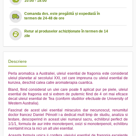
10:00 - 18:00
Comanda dvs. este pregătită și expediată în
termen de 24-48 de ore
Retur al produselor achiziționate în termen de 14
zile
Descriere
Perla aromatica a Australiei, uleiul esential de fragonia este considerat
uleiul planetar al secolului XXI, cel care impreuna cu uleiul esential de
kunzea, deschid calea catre aromaterapia cuantica.
Bland, fiind considerat un ulei care poate fi aplicat pur pe piele, uleiul
esential de fragonia est si extrem de puternic fiind de 4 ori mai eficace
decat uleiul esential de Tea (conform studiilor efectuate de University of
Western Australia).
Fascinat de acest ulei esential miraculos dar necunoscut, renumitul
doctor francez Daniel Pénoël i-a dedicat mult timp de studiu, analiza si
testare, descoperind in aceast ulei numarul sacru, echilibrul perfect de
1/1/1, formula de aur intre monoterpeni, oxizi si monoterpenoli, echilibru
neintalnit inca la nici un alt ulei esential.
Aceasta formula unica ii confera uleiului esential de fragonia excelente