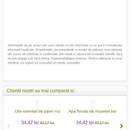
Informatiile de pe acest site sunt oferite cu titlu informativ si nu pot fi considerate
informatii medicale. Proprietatile, recomandarile si modul de utilizare sunt obtinute
din surse de referinta si confirmate prin studii si observatii in mediul stiintific insa
nu pot angaja sub nicio forma responsabilitatea noastra. Pentru utilizarea in scop
medical, va rugam sa consultati un medic specialist.
Clientii nostri au mai cumparat si:
Ulei esential de piper roz
Apa florala de musetel bio
Ule
‹
›
34,42 lei
34,42 lei
49,17 lei
49,17 lei