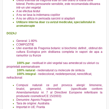
Uleiul esential de fragonia este un ulei bland si foarte bine
tolerat. Pentru persoanele sensibile, este recomandata diluarea
intr-un ulei vegetal
A se efectua
testul
A nu se lasa la indemana copiilor
A nu se utiliza in perioada sarcinii si alaptarii
Utilizare interna doar cu avizul medicului, specialistului in
aromaterapie
DOZAJ
General: 1-80%
COMPOZITIE
Ulei esential de Fragonia botanic si biochimic definit , obtinut din
cultura Ecologica prin distilarea completa in vapori de apa a
ramurilor cu frunze
100% pur
- nediluat in ulei vegetal sau amestecat cu uleiuri cu
proprietati asemanatoare
100% natural
- nedenaturat cu molecule de sinteza
100% integral
- nedecolorat, nedeterpenizat, nerectificat,
nefractionat
Compusi naturali ce pot provoca alergii: limonene,
linalol, geraniol, citronnellol (specificatie conform
Amendamentului nr. 7 al Directivei Europene referitoare la
produsele cosmetice/CE 15/2003)
Denumire: Agonis Fragans
Tara de origine: Australia
Importat in UE: Franta