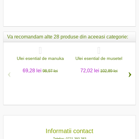
Va recomandam alte 28 produse din aceeasi categorie:
Ulei esential de manuka
Ulei esential de musetel
‹
›
69,28 lei
72,02 lei
98,97 lei
102,89 lei
Ule
Informatii contact
Telefon: 0721 393 383