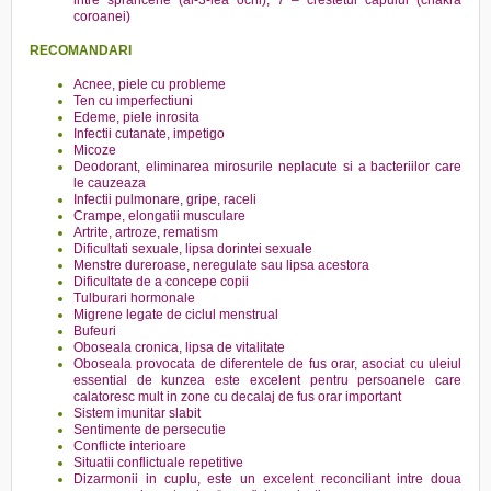
intre sprancene (al-3-lea ochi), 7 – crestetul capului (chakra
coroanei)
RECOMANDARI
Acnee, piele cu probleme
Ten cu imperfectiuni
Edeme, piele inrosita
Infectii cutanate, impetigo
Micoze
Deodorant, eliminarea mirosurile neplacute si a bacteriilor care
le cauzeaza
Infectii pulmonare, gripe, raceli
Crampe, elongatii musculare
Artrite, artroze, rematism
Dificultati sexuale, lipsa dorintei sexuale
Menstre dureroase, neregulate sau lipsa acestora
Dificultate de a concepe copii
Tulburari hormonale
Migrene legate de ciclul menstrual
Bufeuri
Oboseala cronica, lipsa de vitalitate
Oboseala provocata de diferentele de fus orar, asociat cu uleiul
essential de kunzea este excelent pentru persoanele care
calatoresc mult in zone cu decalaj de fus orar important
Sistem imunitar slabit
Sentimente de persecutie
Conflicte interioare
Situatii conflictuale repetitive
Dizarmonii in cuplu, este un excelent reconciliant intre doua