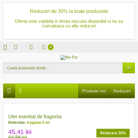
Reduceri de 30% la toate produsele
Oferta este valabila in limita stocului disponibil si nu se
cumuleaza cu alte reduceri
0
OK
Produse noi
Reduceri
PRET REDUS
Ulei esential de fragonia
Referinta:
fragonia 5 ml
45,41 lei
Reducere 30%
64,88 lei