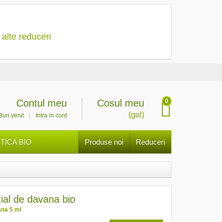
 alte reduceri
0
Contul meu
Cosul meu
(gol)
Bun venit
Intra in cont
ICA BIO
Produse noi
Reduceri
tial de davana bio
na 5 ml