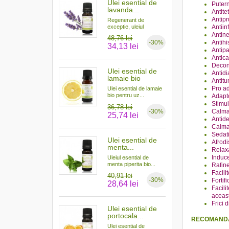
Ulei esential de
Putern
lavanda...
Antite
Antipr
Regenerant de
exceptie, uleiul
Antiin
esential...
Antine
48,76 lei
Antihi
-30%
34,13 lei
Antipa
Anticat
Decong
Ulei esential de
Antidi
lamaie bio
Antit
Pro a
Ulei esential de lamaie
bio pentru uz...
Adapt
Stimul
36,78 lei
-30%
Calman
25,74 lei
Antide
Calma
Sedati
Ulei esential de
Afrodi
menta...
Relaxa
Induc
Uleiul esential de
menta piperita bio...
Rafine
Facili
40,91 lei
-30%
Fortif
28,64 lei
Facili
aceas
Frici 
Ulei esential de
portocala...
RECOMAND
Ulei esential de