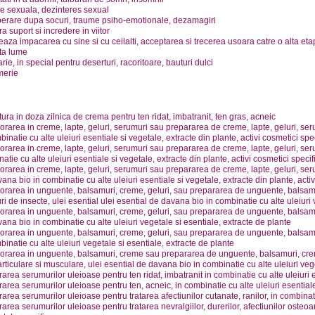
e sexuala, dezinteres sexual
erare dupa socuri, traume psiho-emotionale, dezamagiri
a suport si incredere in viitor
teaza impacarea cu sine si cu ceilalti, acceptarea si trecerea usoara catre o alta etap
ta lume
rie, in special pentru deserturi, racoritoare, bauturi dulci
merie
tura in doza zilnica de crema pentru ten ridat, imbatranit, ten gras, acneic
orarea in creme, lapte, geluri, serumuri sau prepararea de creme, lapte, geluri, seru
binatie cu alte uleiuri esentiale si vegetale, extracte din plante, activi cosmetici spec
orarea in creme, lapte, geluri, serumuri sau prepararea de creme, lapte, geluri, ser
atie cu alte uleiuri esentiale si vegetale, extracte din plante, activi cosmetici specif
orarea in creme, lapte, geluri, serumuri sau prepararea de creme, lapte, geluri, serum
ana bio in combinatie cu alte uleiuri esentiale si vegetale, extracte din plante, activ
orarea in unguente, balsamuri, creme, geluri, sau prepararea de unguente, balsamuri
uri de insecte, ulei esential ulei esential de davana bio in combinatie cu alte uleiuri
orarea in unguente, balsamuri, creme, geluri, sau prepararea de unguente, balsamuri
ana bio in combinatie cu alte uleiuri vegetale si esentiale, extracte de plante
orarea in unguente, balsamuri, creme, geluri, sau prepararea de unguente, balsamu
binatie cu alte uleiuri vegetale si esentiale, extracte de plante
orarea in unguente, balsamuri, creme sau prepararea de unguente, balsamuri, creme
rticulare si musculare, ulei esential de davana bio in combinatie cu alte uleiuri veg
area serumurilor uleioase pentru ten ridat, imbatranit in combinatie cu alte uleiuri es
area serumurilor uleioase pentru ten, acneic, in combinatie cu alte uleiuri esentiale
area serumurilor uleioase pentru tratarea afectiunilor cutanate, ranilor, in combinati
area serumurilor uleioase pentru tratarea nevralgiilor, durerilor, afectiunilor osteoa