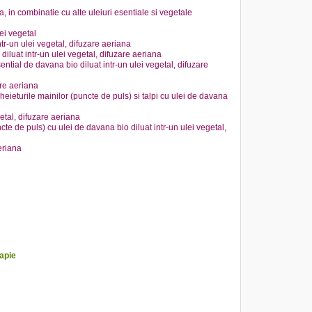
in combinatie cu alte uleiuri esentiale si vegetale
ei vegetal
intr-un ulei vegetal, difuzare aeriana
diluat intr-un ulei vegetal, difuzare aeriana
ential de davana bio diluat intr-un ulei vegetal, difuzare
are aeriana
eieturile mainilor (puncte de puls) si talpi cu ulei de davana
getal, difuzare aeriana
cte de puls) cu ulei de davana bio diluat intr-un ulei vegetal,
eriana
rapie