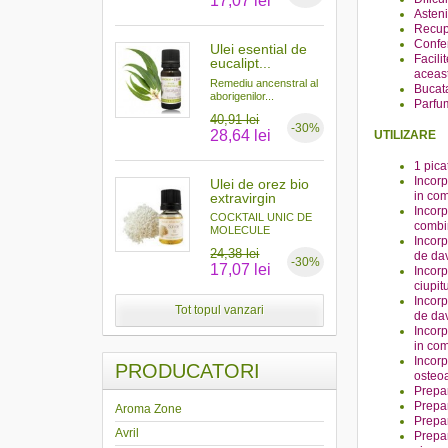
17,07 lei
Asteni
Recup
Confer
Ulei esential de
Facili
eucalipt...
aceas
Remediu ancenstral al
Bucata
aborigenilor...
Parfu
40,91 lei
-30%
28,64 lei
UTILIZARE
1 pica
Incorp
Ulei de orez bio
in com
extravirgin
Incorp
COCKTAIL UNIC DE
combin
MOLECULE
Incorp
ANTIOXIDANTE...
24,38 lei
de dav
-30%
17,07 lei
Incorp
ciupit
Incorp
Tot topul vanzari
de dav
Incorp
in com
Incorp
PRODUCATORI
osteoa
Prepar
Prepar
Aroma Zone
Prepar
Avril
Prepar