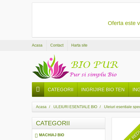
Oferta este v
Acasa
Contact
Harta site
CATEGORII
INGRIJIRE BIO TEN
IN
Acasa
ULEIURI ESENTIALE BIO
Uleiuri esentiale spe
CATEGORII
PRET RE
MACHIAJ BIO