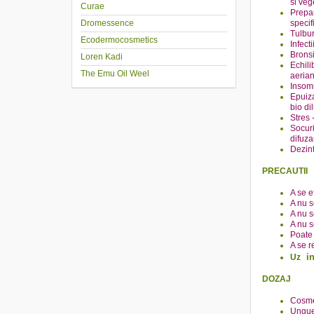
si veg
Curae
Prepar
Dromessence
specif
Tulbur
Ecodermocosmetics
Infect
Bronsi
Loren Kadi
Echili
The Emu Oil Weel
aeria
Insomn
Epuiza
bio di
Stres 
Socuri
difuza
Dezinf
PRECAUTII
A se e
A nu s
A nu se
A nu s
Poate
A se r
i
Uz
DOZAJ
Cosmet
Ungue