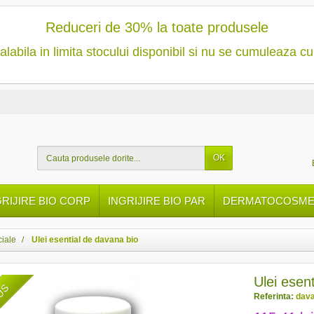
Reduceri de 30% la toate produsele
alabila in limita stocului disponibil si nu se cumuleaza cu
OK
GRIJIRE BIO CORP
INGRIJIRE BIO PAR
DERMATOCOSMET
ciale
Ulei esential de davana bio
Ulei esen
DUS
Referinta:
dava