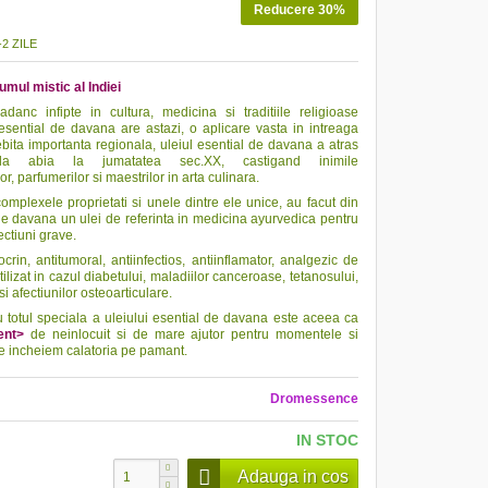
Reducere 30%
2 ZILE
mul mistic al Indiei
danc infipte in cultura, medicina si traditiile religioase
 esential de davana are astazi, o aplicare vasta in intreaga
ita importanta regionala, uleiul esential de davana a atras
ala abia la jumatatea sec.XX, castigand inimile
r, parfumerilor si maestrilor in arta culinara.
mplexele proprietati si unele dintre ele unice, au facut din
 de davana un ulei de referinta in medicina ayurvedica pentru
ectiuni grave.
crin, antitumoral, antiinfectios, antiinflamator, analgezic de
tilizat in cazul diabetului, maladiilor canceroase, tetanosului,
 si afectiunilor osteoarticulare.
u totul speciala a uleiului esential de davana este aceea ca
ent>
de neinlocuit si de mare ajutor pentru momentele si
e incheiem calatoria pe pamant.
Dromessence
IN STOC
Adauga in cos