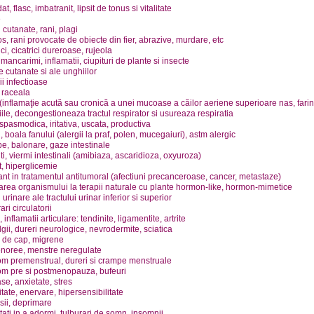
at, flasc, imbatranit, lipsit de tonus si vitalitate
e
ii cutanate, rani, plagi
s, rani provocate de obiecte din fier, abrazive, murdare, etc
ici, cicatrici dureroase, rujeola
i, mancarimi, inflamatii, ciupituri de plante si insecte
 cutanate si ale unghiilor
i infectioase
 raceala
(inflamaţie acută sau cronică a unei mucoase a căilor aeriene superioare nas, faring
iile, decongestioneaza tractul respirator si usureaza respiratia
spasmodica, iritativa, uscata, productiva
i, boala fanului (alergii la praf, polen, mucegaiuri), astm alergic
, balonare, gaze intestinale
ti, viermi intestinali (amibiaza, ascaridioza, oxyuroza)
, hiperglicemie
nt in tratamentul antitumoral (afectiuni precanceroase, cancer, metastaze)
rea organismului la terapii naturale cu plante hormon-like, hormon-mimetice
i urinare ale tractului urinar inferior si superior
ari circulatorii
 inflamatii articulare: tendinite, ligamentite, artrite
gii, dureri neurologice, nevrodermite, sciatica
i de cap, migrene
noree, menstre neregulate
om premenstrual, dureri si crampe menstruale
om pre si postmenopauza, bufeuri
e, anxietate, stres
ilitate, enervare, hipersensibilitate
sii, deprimare
ltati in a adormi, tulburari de somn, insomnii