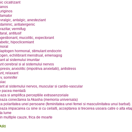
ic cicatrizant
tanos
uriginos
flamator
vralgic, antalgic, anesteziant
staminic, antialergenic
razitar, vermifug
aral, antitusif
estionant, mucolitic, expectorant
abetic, hipoclicemiant
umoral
daptogen hormonal, stimulant endocrin
ogen, echilibrant menstrual, emenagog
ant al sistemului imunitar
t cerebral si al sistemului nervos
presiv, anxiolitic (impotriva anxietatii), antistress
nt, relaxant
v, somnifer
siac
nt al sistemului nervos, muscular si cardio-vascular
e pacea mentală
aza si amplifica perceptiile extrasenzoriale
teaza conectarea la Akasha (memoria universala)
ica polaritatea unei persoane (feminitatea unei femei si masculinitatea unui barbat).
teaza impacarea cu sine si cu ceilalti, acceptarea si trecerea usoara catre o alta etap
ta lume
din multiple cauze, frica de moarte
ARI