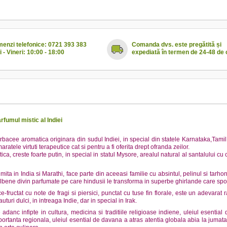
enzi telefonice: 0721 393 383
Comanda dvs. este pregătită și
i - Vineri: 10:00 - 18:00
expediată în termen de 24-48 de 
fumul mistic al Indiei
rbacee aromatica originara din sudul Indiei, in special din statele Karnataka,Tami
aratele virtuti terapeutice cat si pentru a fi oferita drept ofranda zeilor.
tica, creste foarte putin, in special in statul Mysore, arealul natural al santalului c
ta in India si Marathi, face parte din aceeasi familie cu absintul, pelinul si tarho
galbene divin parfumate pe care hindusii le transforma in superbe ghirlande care spor
-fructat cu note de fragi si piersici, punctat cu tuse fin florale, este un adevarat ra
uri dulci, in intreaga Indie, dar in special in Irak.
 adanc infipte in cultura, medicina si traditiile religioase indiene, uleiul esenti
ortanta regionala, uleiul esential de davana a atras atentia globala abia la jumata