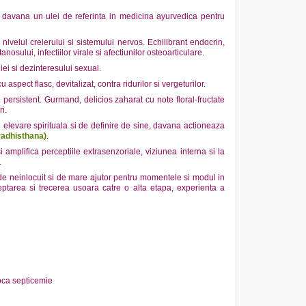
e davana un ulei de referinta in medicina ayurvedica pentru
nivelul creierului si sistemului nervos. Echilibrant endocrin,
anosului, infectiilor virale si afectiunilor osteoarticulare.
iei si dezinteresului sexual.
u aspect flasc, devitalizat, contra ridurilor si vergeturilor.
 persistent. Gurmand, delicios zaharat cu note floral-fructate
i.
e elevare spirituala si de definire de sine, davana actioneaza
vadhisthana)
.
mplifica perceptiile extrasenzoriale, viziunea interna si la
.
de neinlocuit si de mare ajutor pentru momentele si modul in
eptarea si trecerea usoara catre o alta etapa, experienta a
voca septicemie