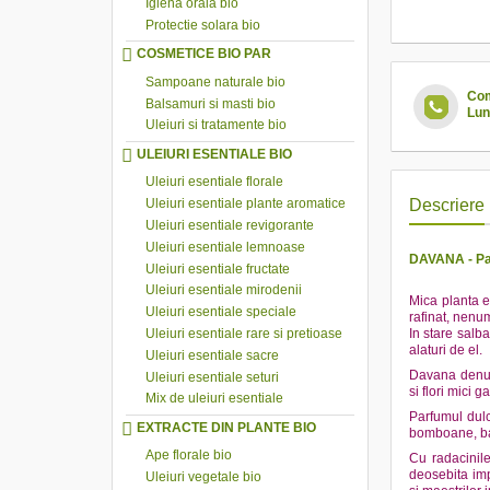
Igiena orala bio
Protectie solara bio
COSMETICE BIO PAR
Sampoane naturale bio
Com
Balsamuri si masti bio
Lun
Uleiuri si tratamente bio
ULEIURI ESENTIALE BIO
Uleiuri esentiale florale
Uleiuri esentiale plante aromatice
Descriere
Uleiuri esentiale revigorante
Uleiuri esentiale lemnoase
DAVANA - Par
Uleiuri esentiale fructate
Uleiuri esentiale mirodenii
Mica planta e
Uleiuri esentiale speciale
rafinat, nenum
Uleiuri esentiale rare si pretioase
In stare salba
alaturi de el.
Uleiuri esentiale sacre
Davana denumi
Uleiuri esentiale seturi
si flori mici 
Mix de uleiuri esentiale
Parfumul dulce
EXTRACTE DIN PLANTE BIO
bomboane, baut
Ape florale bio
Cu radacinile
deosebita imp
Uleiuri vegetale bio