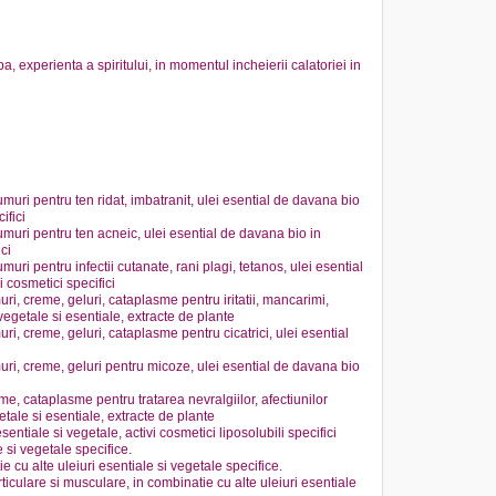
a, experienta a spiritului, in momentul incheierii calatoriei in
muri pentru ten ridat, imbatranit, ulei esential de davana bio
ifici
umuri pentru ten acneic, ulei esential de davana bio in
ici
uri pentru infectii cutanate, rani plagi, tetanos, ulei esential
i cosmetici specifici
, creme, geluri, cataplasme pentru iritatii, mancarimi,
 vegetale si esentiale, extracte de plante
, creme, geluri, cataplasme pentru cicatrici, ulei esential
ri, creme, geluri pentru micoze, ulei esential de davana bio
, cataplasme pentru tratarea nevralgiilor, afectiunilor
etale si esentiale, extracte de plante
entiale si vegetale, activi cosmetici liposolubili specifici
 si vegetale specifice.
e cu alte uleiuri esentiale si vegetale specifice.
rticulare si musculare, in combinatie cu alte uleiuri esentiale