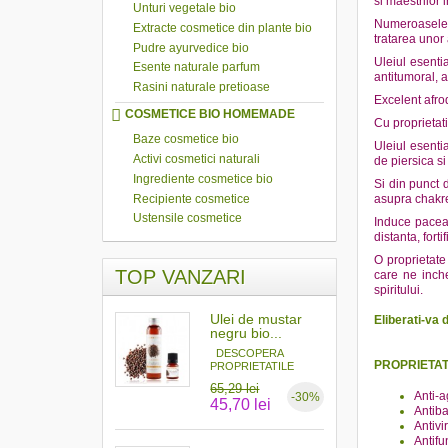
si maestrilor 
Unturi vegetale bio
Numeroasele, 
Extracte cosmetice din plante bio
tratarea unor 
Pudre ayurvedice bio
Uleiul esenti
Esente naturale parfum
antitumoral, a
Rasini naturale pretioase
Excelent afrod
COSMETICE BIO HOMEMADE
Cu proprietati
Baze cosmetice bio
Uleiul esenti
Activi cosmetici naturali
de piersica s
Ingrediente cosmetice bio
Si din punct 
Recipiente cosmetice
asupra chakr
Ustensile cosmetice
Induce pacea 
distanta, fort
O proprietate
TOP VANZARI
care ne inche
spiritului.
Ulei de mustar
Eliberati-va d
negru bio...
DESCOPERA
PROPRIETAT
PROPRIETATILE
MAGICE ALE...
65,29 lei
Anti-a
-30%
45,70 lei
Antiba
Antivi
Antifu