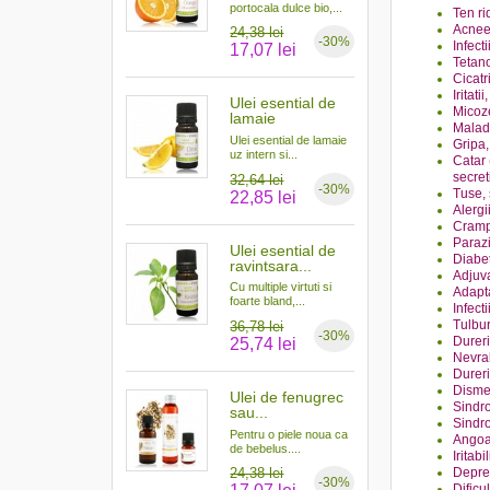
portocala dulce bio,...
Ten rid
Acne
24,38 lei
-30%
Infect
17,07 lei
Tetano
Cicatr
Iritati
Ulei esential de
Micoze
lamaie
Maladi
Ulei esential de lamaie
Gripa,
uz intern si...
Catar 
secret
32,64 lei
-30%
Tuse, 
22,85 lei
Alergi
Crampe
Parazi
Ulei esential de
Diabet
ravintsara...
Adjuva
Cu multiple virtuti si
Adapta
foarte bland,...
Infecti
Tulbur
36,78 lei
-30%
Dureri,
25,74 lei
Nevral
Durer
Disme
Ulei de fenugrec
Sindr
sau...
Sindr
Pentru o piele noua ca
Angoas
de bebelus....
Iritab
24,38 lei
Depre
-30%
Dificu