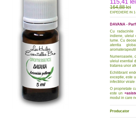
115,41 lei
164,88 lei
EXPEDIERE IN 1-
DAVANA - Parfu
Cu radacinile a
indiene, uleiul
lume. Cu deoseb
atentia glob
aromaterapeutilo
Numeroasele, co
uleiul esential
tratarea unor af
Echilibrant endo
exceptie, este u
infectiilor virale
O proprietate c
este un
<asist
modul in care n
Producator