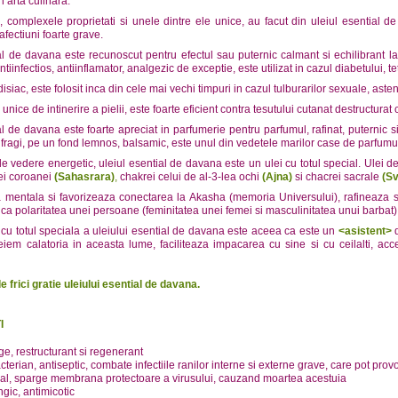
in arta culinara.
complexele proprietati si unele dintre ele unice, au facut din uleiul esential d
afectiuni foarte grave.
al de davana este recunoscut pentru efectul sau puternic calmant si echilibrant la 
ntiinfectios, antiinflamator, analgezic de exceptie, este utilizat in cazul diabetului, tet
isiac, este folosit inca din cele mai vechi timpuri in cazul tulburarilor sexuale, asten
 unice de intinerire a pielii, este foarte eficient contra tesutului cutanat destructurat c
al de davana este foarte apreciat in parfumerie pentru parfumul, rafinat, puternic si
i fragi, pe un fond lemnos, balsamic, este unul din vedetele marilor case de parfumur
de vedere energetic, uleiul esential de davana este un ulei cu totul special. Ulei d
ei coroanei
(Sahasrara)
,
chakrei celui de al-3-lea ochi
(Ajna)
si chacrei sacrale
(S
mentala si favorizeaza conectarea la Akasha (memoria Universului), rafineaza si a
ifica polaritatea unei persoane (feminitatea unei femei si masculinitatea unui barbat)
 cu totul speciala a uleiului esential de davana este aceea ca este un
<asistent>
iem calatoria in aceasta lume, faciliteaza impacarea cu sine si cu ceilalti, acc
e frici gratie uleiului esential de davana.
I
ge, restructurant si regenerant
cterian, antiseptic, combate infectiile ranilor interne si externe grave, care pot pro
ral, sparge membrana protectoare a virusului, cauzand moartea acestuia
ngic, antimicotic