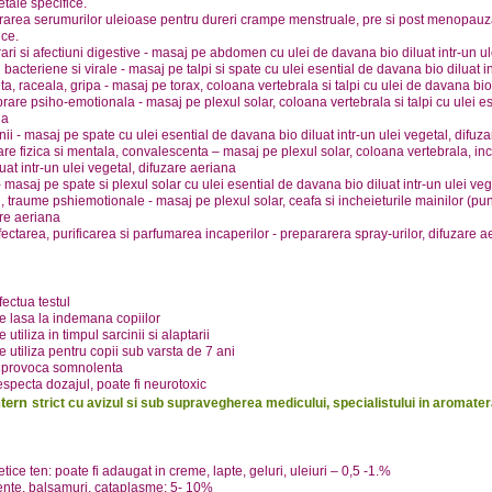
etale specifice.
area serumurilor uleioase pentru dureri crampe menstruale, pre si post menopauza, 
ice.
ari si afectiuni digestive - masaj pe abdomen cu ulei de davana bio diluat intr-un ul
ii bacteriene si virale - masaj pe talpi si spate cu ulei esential de davana bio diluat 
ta, raceala, gripa - masaj pe torax, coloana vertebrala si talpi cu ulei de davana bio 
brare psiho-emotionala - masaj pe plexul solar, coloana vertebrala si talpi cu ulei es
na
ii - masaj pe spate cu ulei esential de davana bio diluat intr-un ulei vegetal, difuz
re fizica si mentala, convalescenta – masaj pe plexul solar, coloana vertebrala, inch
luat intr-un ulei vegetal, difuzare aeriana
- masaj pe spate si plexul solar cu ulei esential de davana bio diluat intr-un ulei ve
, traume pshiemotionale - masaj pe plexul solar, ceafa si incheieturile mainilor (pun
re aeriana
ectarea, purificarea si parfumarea incaperilor - prepararera spray-urilor, difuzare a
fectua testul
e lasa la indemana copiilor
 utiliza in timpul sarcinii si alaptarii
e utiliza pentru copii sub varsta de 7 ani
 provoca somnolenta
especta dozajul, poate fi neurotoxic
ntern
strict cu avizul si sub supravegherea medicului, specialistului in aromate
ice ten: poate fi adaugat in creme, lapte, geluri, uleiuri – 0,5 -1.%
nte, balsamuri, cataplasme: 5- 10%