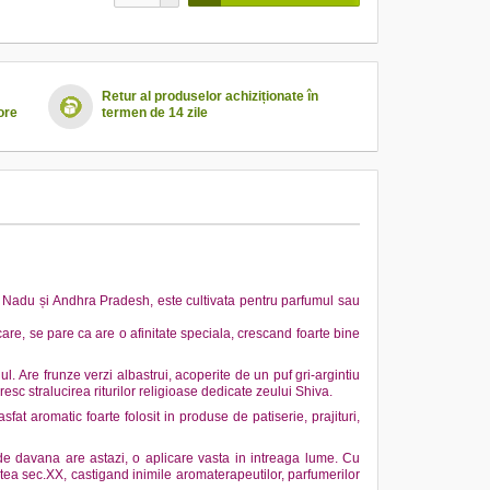
Retur al produselor achiziționate în
ore
termen de 14 zile
l Nadu și Andhra Pradesh, este cultivata pentru parfumul sau
u care, se pare ca are o afinitate speciala, crescand foarte bine
nul.
Are frunze verzi albastrui, acoperite de un puf gri-argintiu
esc stralucirea riturilor religioase dedicate zeului Shiva.
sfat aromatic foarte folosit in produse de patiserie, prajituri,
al de davana are astazi, o aplicare vasta in intreaga lume. Cu
tea sec.XX, castigand inimile aromaterapeutilor, parfumerilor